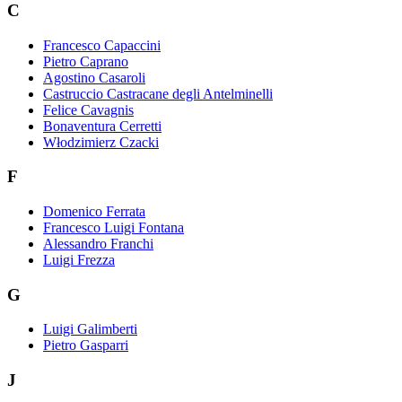
C
Francesco Capaccini
Pietro Caprano
Agostino Casaroli
Castruccio Castracane degli Antelminelli
Felice Cavagnis
Bonaventura Cerretti
Włodzimierz Czacki
F
Domenico Ferrata
Francesco Luigi Fontana
Alessandro Franchi
Luigi Frezza
G
Luigi Galimberti
Pietro Gasparri
J