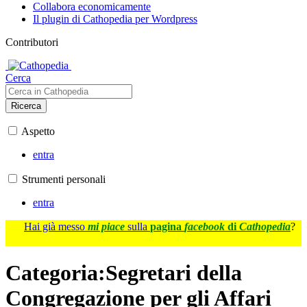
Collabora economicamente
Il plugin di Cathopedia per Wordpress
Contributori
Cerca
Ricerca
Aspetto
entra
Strumenti personali
entra
Hai già messo
mi piace
sulla
pagina
facebook
di
Cathopedia
?
Categoria
:
Segretari della
Congregazione per gli Affari