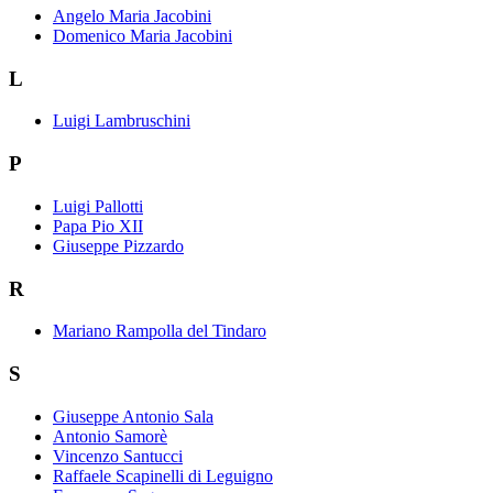
Angelo Maria Jacobini
Domenico Maria Jacobini
L
Luigi Lambruschini
P
Luigi Pallotti
Papa Pio XII
Giuseppe Pizzardo
R
Mariano Rampolla del Tindaro
S
Giuseppe Antonio Sala
Antonio Samorè
Vincenzo Santucci
Raffaele Scapinelli di Leguigno