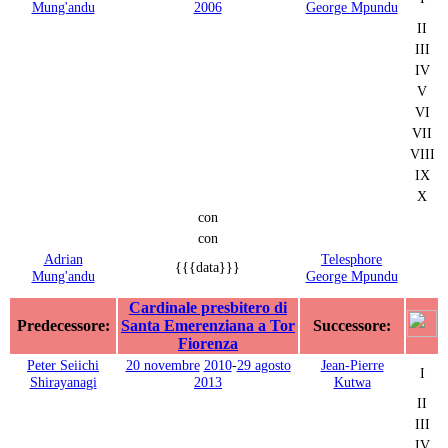
Mung'andu
2006
George Mpundu
II
III
IV
V
VI
VII
VIII
IX
X
con
con
Adrian
Telesphore
{{{data}}}
Mung'andu
George Mpundu
Cardinale presbitero di
Predecessore:
Santa Emerenziana a Tor
Successore:
Fiorenza
Peter Seiichi
20 novembre
2010
-
29 agosto
Jean-Pierre
I
Shirayanagi
2013
Kutwa
II
III
IV