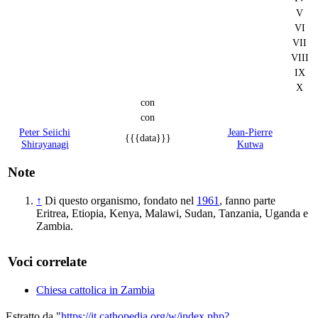
V
VI
VII
VIII
IX
X
con
con
Peter Seiichi
Jean-Pierre
{{{data}}}
Shirayanagi
Kutwa
Note
↑
Di questo organismo, fondato nel
1961
, fanno parte
Eritrea, Etiopia, Kenya, Malawi, Sudan, Tanzania, Uganda e
Zambia.
Voci correlate
Chiesa cattolica in Zambia
Estratto da "
https://it.cathopedia.org/w/index.php?