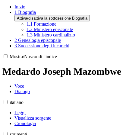
Inizio
1
Biografia
Attiva/disattiva la sottosezione Biografia
1.1
Formazione
1.2
Ministero episcopale
1.3
Ministero cardinalizio
2
Genealogia episcopale
3
Successione degli incarichi
Mostra/Nascondi l'indice
Medardo Joseph Mazombwe
Voce
Dialogo
italiano
Leggi
Visualizza sorgente
Cronologia
strumenti