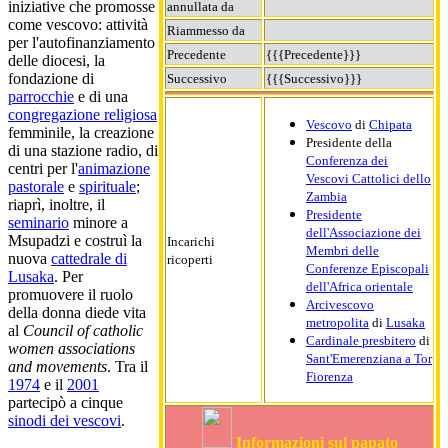
iniziative che promosse
annullata da
come vescovo: attività
Riammesso da
per l'autofinanziamento
Precedente
{{{Precedente}}}
delle diocesi, la
fondazione di
Successivo
{{{Successivo}}}
parrocchie
e di una
congregazione religiosa
Vescovo
di
Chipata
femminile, la creazione
Presidente della
di una stazione radio, di
Conferenza dei
centri per l'
animazione
Vescovi Cattolici dello
pastorale
e
spirituale
;
Zambia
riaprì, inoltre, il
Presidente
seminario
minore a
dell'Associazione dei
Msupadzi e costruì la
Incarichi
Membri delle
nuova
cattedrale di
ricoperti
Conferenze Episcopali
Lusaka
. Per
dell'Africa orientale
promuovere il ruolo
Arcivescovo
della donna diede vita
metropolita
di
Lusaka
al
Council of catholic
Cardinale presbitero
di
women associations
Sant'Emerenziana a Tor
and movements
. Tra il
Fiorenza
1974
e il
2001
partecipò a cinque
sinodi dei vescovi
.
Informazioni sul papato