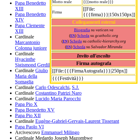
Motto reale
{{{motto reale}}}
Papa Benedetto
XIII
[[File:
Firma
Papa Benedetto
{{{firma}}}|150x150px]]
XIV
Collegamenti esterni
Papa Clemente
Biografia
su
vatican.va
XIII
(
)
Scheda
su
gcatholic.org
EN
Cardinale
(
)
Scheda
su
catholic-hierarchy.org
EN
Marcantonio
(
)
Scheda
su
Salvador Miranda
EN
Colonna juniore
Cardinale
Invito all'ascolto
Hyacinthe
Firma autografa
Sigismond Gerdil
Cardinale
Giulio
[[File:{{{FirmaAutografa}}}|250px]]
Maria della
{{{Festività}}}
Somaglia
Cardinale
Carlo Odescalchi
,
S.J.
Cardinale
Costantino Patrizi Naro
Cardinale
Lucido Maria Parocchi
Papa Pio X
Papa Benedetto XV
Papa Pio XII
Cardinale
Eugène-Gabriel-Gervais-Laurent Tisserant
Papa Paolo VI
Arcivescovo
Emmanuel Milingo
Cardinale
Medardo Joseph Mazombwe