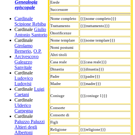
Genealogia
Erede
episcopale
Successore
Cardinale
Nome completo
{{{nome completo}}}
Scipione Rebiba
Trattamento
{{{trattamento}}}
Cardinale
Giulio
Onorificenze
Antonio Santorio
Cardinale
Nome templare
{{{nome templare}}}
Girolamo
Nomi postumi
Bernerio
,
O.P.
Altri titoli
Arcivescovo
Galeazzo
Casa reale
{{{casa reale}}}
Sanvitale
Dinastia
{{{dinastia}}}
Cardinale
Padre
{{{padre}}}
Ludovico
Ludovisi
Madre
{{{madre}}}
Cardinale
Luigi
Caetani
Coniuge
{{{coniuge 1}}}
Cardinale
Ulderico
Consorte
Carpegna
Consorte di
Cardinale
Paluzzo Paluzzi
Figli
Altieri degli
Religione
{{{religione}}}
Albertoni