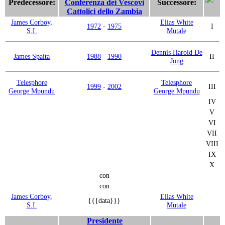
Predecessore:
Conferenza dei Vescovi
Successore:
Cattolici dello Zambia
James Corboy
,
Elias White
1972
-
1975
I
S.I.
Mutale
Dennis Harold De
James Spaita
1988
-
1990
II
Jong
Telesphore
Telesphore
1999
-
2002
III
George Mpundu
George Mpundu
IV
V
VI
VII
VIII
IX
X
con
con
James Corboy
,
Elias White
{{{data}}}
S.I.
Mutale
Presidente