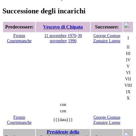
Successione degli incarichi
Predecessore:
Vescovo di Chipata
Successore:
Firmin
11 novembre
1970
-
30
George Cosmas
I
Courtemanche
novembre
1996
Zumaire Lungu
II
III
IV
V
VI
VII
VIII
IX
X
con
con
Firmin
George Cosmas
{{{data}}}
Courtemanche
Zumaire Lungu
Presidente della