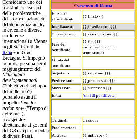
Considerato uno dei
°
vescovo di Roma
massimi conoscitori
delle problematiche
Elezione
{{{inizio}}}
della cancellazione del
al pontificato
debito internazionale,
Insediamento
{{{Insediamento}}}
intervenne a diverse
Consacrazione
{{{consacrazione}}}
conferenze
internazionali a Vienna,
{{{fine}}}
Fine del
negli Stati Uniti, in
(per causa incerta o
pontificato
Italia
e in Gran
sconosciuta)
Bretagna. Si impegnò
Durata del
in prima persona per il
pontificato
raggiungimento del
Segretario
{{{segretario}}}
Millennium
development goal
Predecessore
{{{predecessore}}}
("Obiettivo di sviluppo
Successore
{{{successore}}}
del millennio")
Extra
Anni di pontificato
portando avanti il
progetto
Time for
action now
("Tempo di
agire ora"),
rivolgendosi
Cardinali
creazioni
direttamente ai governi
Proclamazioni
del G8 e ai parlamentari
Antipapi
{{{antipapi}}}
di diversi Paesi.