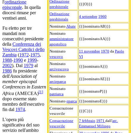
Ordinazione
l'
ordinazione
{{{O}}}
presbiterale
episcopale
. In quella
diocesi rimase per
Ordinazione
4 settembre
1960
ventisei anni.
presbiterale
Nominato
Abate
{{{nominatoAB}}}
Fu eletto per tre
mandati non
Nominato
consecutivi presidente
amministratore
{{{nominatoAA}}}
della
Conferenza dei
apostolico
Vescovi Cattolici dello
Nominato
11 novembre
1970
da
Paolo
Zambia‎
(
1972
-
1975
,
vescovo
VI
1988
-
1990
e
1999
-
Nominato
2002
). Dal
1979
al
{{{nominatoA}}}
arcivescovo
1986
fu presidente
dell'
Association of
Nominato
{{{nominatoAE}}}
member episcopal
arcieparca
Conferences in Eastern
Nominato
{{{nominatoP}}}
[
1
]
Africa
(AMECEA)
patriarca
dopo esserne stato
Nominato
eparca
{{{nominatoE}}}
membro dell'esecutivo
Consacrazione
fin dal
1974
.
{{{C}}}
vescovile
L'opera più
Consacrazione
7 febbraio
1971
dall'
arc.
significativa del suo
vescovile
Emmanuel Milingo
servizio nell'ambito