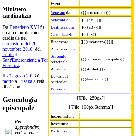
Eventi
Ministero
Venerato
da
{{{venerato da}}}
cardinalizio
Venerabile
il
[[{{{aV}}}]]
Da
Benedetto XVI
fu
Beatificazione
[[{{{aB}}}]]
creato e pubblicato
Canonizzazione
[[{{{aS}}}]]
cardinale nel
Ricorrenza
[[{{{ricorrenza}}}]]
Concistoro del 20
novembre 2010
, del
Altre ricorrenze
Titolo
di
Santuario
{{{santuario principale}}}
Sant'Emerenziana a Tor
principale
Fiorenza
.
Attributi
{{{attributi}}}
Il
29 agosto
2013
è
Devozioni
{{{devozioni}}}
morto
a
Lusaka
all'età
particolari
di 81 anni.
Patrono
di
[[File:|250px]]
Genealogia
episcopale
[[File:|100px|Stemma]]
Incoronazione
Per
Investitura
approfondire,
Predecessore
vedi la voce