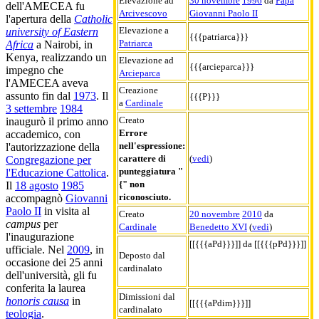
Elevazione ad
30 novembre
1996
da
Papa
dell'AMECEA fu
Arcivescovo
Giovanni Paolo II
l'apertura della
Catholic
Elevazione a
university of Eastern
{{{patriarca}}}
Patriarca
Africa
a Nairobi, in
Kenya, realizzando un
Elevazione ad
{{{arcieparca}}}
impegno che
Arcieparca
l'AMECEA aveva
Creazione
assunto fin dal
1973
. Il
{{{P}}}
a
Cardinale
3 settembre
1984
Creato
inaugurò il primo anno
Errore
accademico, con
nell'espressione:
l'autorizzazione della
carattere di
(
vedi
)
Congregazione per
punteggiatura "
l'Educazione Cattolica
.
{" non
Il
18 agosto
1985
riconosciuto.
accompagnò
Giovanni
Paolo II
in visita al
Creato
20 novembre
2010
da
campus
per
Cardinale
Benedetto XVI
(
vedi
)
l'inaugurazione
[[{{{aPd}}}]] da [[{{{pPd}}}]]
ufficiale. Nel
2009
, in
Deposto dal
occasione dei 25 anni
cardinalato
dell'università, gli fu
conferita la laurea
Dimissioni dal
honoris causa
in
[[{{{aPdim}}}]]
cardinalato
teologia
.