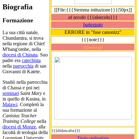
Biografia
[[File:{{{Stemma istituzione}}}|50px]]
al secolo
{{{alsecolo}}}
Formazione
battezzato
ERRORE in "fase canonizz"
La sua città natale,
Chundamira, si trova
{{{note}}}
nella regione di Chief
{{{motto}}}
M'bang'ombe, nella
diocesi di Chipata
. Suo
padre era
catechista
nella
parrocchia
di san
Giovanni di Katete.
Studiò nella parrocchia
di Chassa e poi nei
seminari
Saint Mary
e
in quello di Kasina, in
Malawi
. Completò la
sua formazione al
Canisius Teacher
Training College
nella
diocesi di Monze
, alla
{{{didascalia}}}
facoltà di teologia della
Lovanium University
,
Titolo cardinalizio