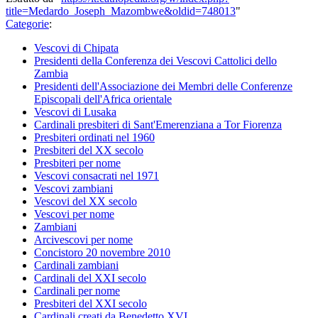
title=Medardo_Joseph_Mazombwe&oldid=748013
"
Categorie
:
Vescovi di Chipata
Presidenti della Conferenza dei Vescovi Cattolici dello
Zambia
Presidenti dell'Associazione dei Membri delle Conferenze
Episcopali dell'Africa orientale
Vescovi di Lusaka
Cardinali presbiteri di Sant'Emerenziana a Tor Fiorenza
Presbiteri ordinati nel 1960
Presbiteri del XX secolo
Presbiteri per nome
Vescovi consacrati nel 1971
Vescovi zambiani
Vescovi del XX secolo
Vescovi per nome
Zambiani
Arcivescovi per nome
Concistoro 20 novembre 2010
Cardinali zambiani
Cardinali del XXI secolo
Cardinali per nome
Presbiteri del XXI secolo
Cardinali creati da Benedetto XVI