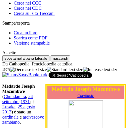
Cerca nel CCC
Cerca nel CDC
Cerca sul sito Treccani
Stampa/esporta
Crea un libro
Scarica come PDF
Versione stampabile
Aspetto
sposta nella barra laterale
nascondi
Da Cathopedia, l'enciclopedia cattolica.
100%
Medardo Joseph
Medardo Joseph Mazombwe
Mazombwe
Cardinale
(
Chundamira
,
24
settembre
1931
; †
Lusaka
,
29 agosto
2013
) è stato un
cardinale
e
arcivescovo
zambiano
.