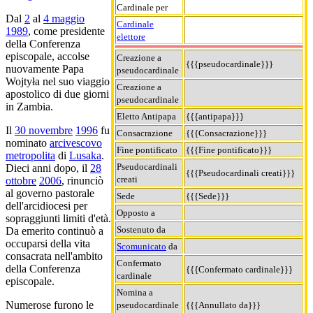
Cardinale per
Dal
2
al
4 maggio
Cardinale
1989
, come presidente
elettore
della Conferenza
episcopale, accolse
Creazione a
{{{pseudocardinale}}}
nuovamente Papa
pseudocardinale
Wojtyła nel suo viaggio
Creazione a
apostolico di due giorni
pseudocardinale
in Zambia.
Eletto Antipapa
{{{antipapa}}}
Il
30 novembre
1996
fu
Consacrazione
{{{Consacrazione}}}
nominato
arcivescovo
Fine pontificato
{{{Fine pontificato}}}
metropolita
di
Lusaka
.
Pseudocardinali
Dieci anni dopo, il
28
{{{Pseudocardinali creati}}}
creati
ottobre
2006
, rinunciò
al governo pastorale
Sede
{{{Sede}}}
dell'arcidiocesi per
Opposto a
sopraggiunti limiti d'età.
Sostenuto da
Da emerito continuò a
occuparsi della vita
Scomunicato
da
consacrata nell'ambito
Confermato
della Conferenza
{{{Confermato cardinale}}}
cardinale
episcopale.
Nomina a
Numerose furono le
pseudocardinale
{{{Annullato da}}}