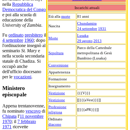
nella
Repubblica
Incarichi attuali
Democratica del Congo
e poi alla scuola di
Età alla
morte
81 anni
educazione della
Chundamira
University of Zambia
.
Nascita
24 settembre
1931
Fu
ordinato
presbitero
il
Lusaka
Morte
4 settembre
1960
; dopo
29 agosto
2013
l'ordinazione insegnò al
Parco della Cattedrale
seminario
St. Mary
e
Sepoltura
metropolitana di Gesù
nella scuola secondaria
Bambino (Lusaka)
statale di Chadiza. Si
Conversione
occupò anche
dell'ufficio diocesano
Appartenenza
per le
vocazioni
.
Formazione
Insegnamento
Ministero
Vestizione
{{{V}}}
episcopale
Vestizione
[[{{{aVest}}}]]
Appena trentanovenne,
Professione
[[{{{aPR}}}]]
fu nominato
vescovo
di
religiosa
Chipata
l'
11 novembre
Ordinato
1970
; il
7 febbraio
diacono
1971
ricevette