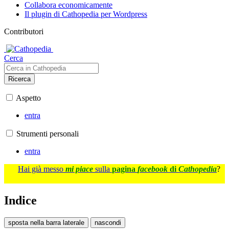
Collabora economicamente
Il plugin di Cathopedia per Wordpress
Contributori
Cerca
Ricerca
Aspetto
entra
Strumenti personali
entra
Hai già messo
mi piace
sulla
pagina
facebook
di
Cathopedia
?
Indice
sposta nella barra laterale
nascondi