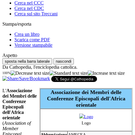
Cerca nel CCC
Cerca nel CDC
Cerca sul sito Treccani
Stampa/esporta
Crea un libro
Scarica come PDF
Versione stampabile
Aspetto
sposta nella barra laterale
nascondi
Da Cathopedia, l'enciclopedia cattolica.
100%
L'
Associazione
Associazione dei Membri delle
dei Membri delle
Conferenze Episcopali dell'Africa
Conferenze
orientale
Episcopali
dell'Africa
orientale
(
Association of
Logo
Member
Episcopal
Abbreviazione
AMECEA