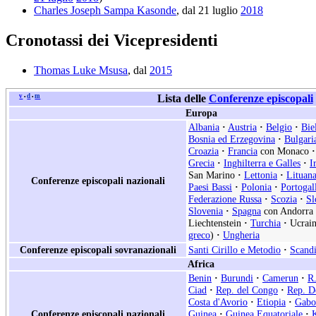
Charles Joseph Sampa Kasonde
, dal 21 luglio
2018
Cronotassi dei Vicepresidenti
Thomas Luke Msusa
, dal
2015
v
d
m
Lista delle
Conferenze episcopali
•
•
Europa
Albania
·
Austria
·
Belgio
·
Bie
Bosnia ed Erzegovina
·
Bulgari
Croazia
·
Francia
con Monaco
·
Grecia
·
Inghilterra e Galles
·
I
San Marino
·
Lettonia
·
Lituan
Conferenze episcopali nazionali
Paesi Bassi
·
Polonia
·
Portogal
Federazione Russa
·
Scozia
·
Sl
Slovenia
·
Spagna
con Andorra
Liechtenstein
·
Turchia
·
Ucrain
greco
)
·
Ungheria
Conferenze episcopali sovranazionali
Santi Cirillo e Metodio
·
Scand
Africa
Benin
·
Burundi
·
Camerun
·
R.
Ciad
·
Rep. del Congo
·
Rep. D
Costa d'Avorio
·
Etiopia
·
Gabo
Conferenze episcopali nazionali
Guinea
·
Guinea Equatoriale
·