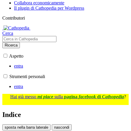
Collabora economicamente
Il plugin di Cathopedia per Wordpress
Contributori
Cerca
Ricerca
Aspetto
entra
Strumenti personali
entra
Hai già messo
mi piace
sulla
pagina
facebook
di
Cathopedia
?
Indice
sposta nella barra laterale
nascondi