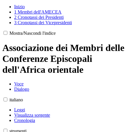
Inizio
1
Membri dell'AMECEA
2
Cronotassi dei Presidenti
3
Cronotassi dei Vicepresidenti
Mostra/Nascondi l'indice
Associazione dei Membri delle
Conferenze Episcopali
dell'Africa orientale
Voce
Dialogo
italiano
Leggi
Visualizza sorgente
Cronologia
strumenti