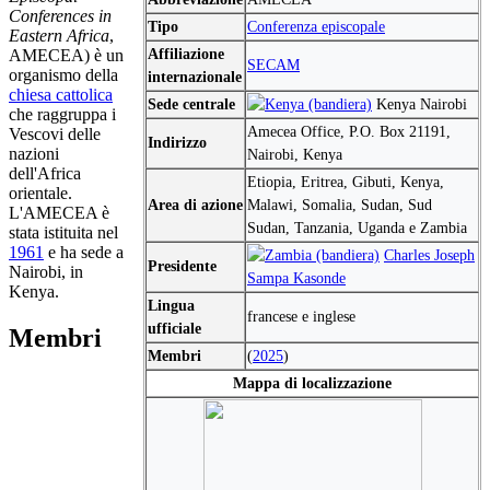
Conferences in
Tipo
Conferenza episcopale
Eastern Africa
,
Affiliazione
AMECEA) è un
SECAM
organismo della
internazionale
chiesa cattolica
Sede centrale
Kenya Nairobi
che raggruppa i
Amecea Office, P.O. Box 21191,
Vescovi delle
Indirizzo
nazioni
Nairobi, Kenya
dell'Africa
Etiopia, Eritrea, Gibuti, Kenya,
orientale.
Area di azione
Malawi, Somalia, Sudan, Sud
L'AMECEA è
Sudan, Tanzania, Uganda e Zambia
stata istituita nel
1961
e ha sede a
Charles Joseph
Presidente
Nairobi, in
Sampa Kasonde
Kenya.
Lingua
francese e inglese
ufficiale
Membri
Membri
(
2025
)
Mappa di localizzazione