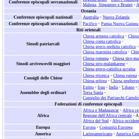
Conferenze episcopali sovranazionali
Malesia, Singapore e Brunei
·
A
Oceania
Conferenze episcopali nazionali
Australia
·
Nuova Zelanda
Conferenze episcopali sovranazionali
Pacifico
·
Papua Nuova Guinea 
Riti orientali
Chiesa armena cattolica
·
Chiesa
Chiesa copta cattolica
·
Sinodi patriarcali
Chiesa greco-melkita cattolica
·
Chiesa maronita cattolica
·
Chie
Chiesa romena
·
Chiesa siro-ma
Sinodi arcivescovili maggiori
Chiesa siro-malankarese
·
Chiesa greco-cattolica ucraina
Chiesa etiopica
·
Chiesa rutena
Consigli delle Chiese
Chiesa eritrea
·
Chiesa ungheres
Egitto
·
Iraq
·
India
·
Libano
·
Assemblee degli ordinari
Terra Santa
·
Consiglio dei Patriarchi Cattoli
Federazioni di conferenze episcopali
Africa e Madagascar
·
Africa ce
Africa
Regione dell'Africa centrale
·
A
Africa del Sud
·
Africa occident
Europa
Europa
·
Comunità Europea
America
Latinoamericano
·
America Cen