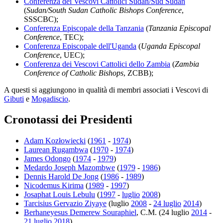
Conferenza dei Vescovi Cattolici Sudan/Sud Sudan
(
Sudan/South Sudan Catholic Bishops Conference
,
SSSCBC);
Conferenza Episcopale della Tanzania
(
Tanzania Episcopal
Conference
, TEC);
Conferenza Episcopale dell'Uganda
(
Uganda Episcopal
Conference
, UEC);
Conferenza dei Vescovi Cattolici dello Zambia
(
Zambia
Conference of Catholic Bishops
, ZCBB);
A questi si aggiungono in qualità di membri associati i Vescovi di
Gibuti
e
Mogadiscio
.
Cronotassi dei Presidenti
Adam Kozłowiecki
(
1961
-
1974
)
Laurean Rugambwa
(
1970
-
1974
)
James Odongo
(
1974
-
1979
)
Medardo Joseph Mazombwe
(
1979
-
1986
)
Dennis Harold De Jong
(
1986
-
1989
)
Nicodemus Kirima
(
1989
-
1997
)
Josaphat Louis Lebulu
(
1997
-
luglio
2008
)
Tarcisius Gervazio Ziyaye
(luglio
2008
-
24 luglio
2014
)
Berhaneyesus Demerew Souraphiel
, C.M. (24 luglio
2014
-
21 luglio
2018
)