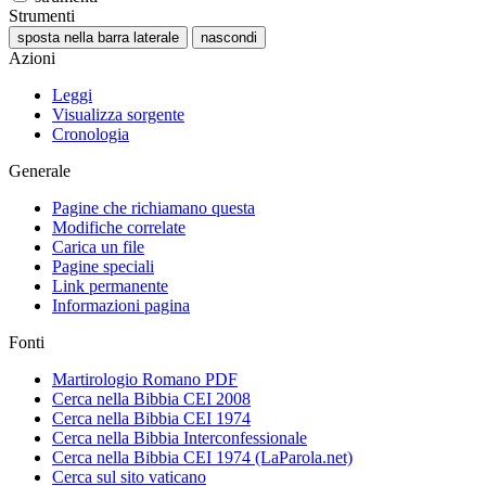
Strumenti
sposta nella barra laterale
nascondi
Azioni
Leggi
Visualizza sorgente
Cronologia
Generale
Pagine che richiamano questa
Modifiche correlate
Carica un file
Pagine speciali
Link permanente
Informazioni pagina
Fonti
Martirologio Romano PDF
Cerca nella Bibbia CEI 2008
Cerca nella Bibbia CEI 1974
Cerca nella Bibbia Interconfessionale
Cerca nella Bibbia CEI 1974 (LaParola.net)
Cerca sul sito vaticano