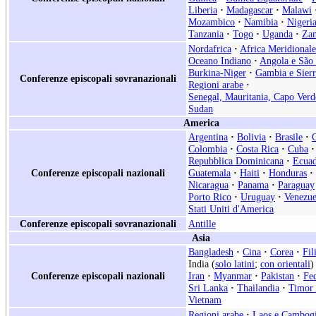
Liberia
·
Madagascar
·
Malawi
Mozambico
·
Namibia
·
Nigeri
Tanzania
·
Togo
·
Uganda
·
Za
Nordafrica
·
Africa Meridionale
Oceano Indiano
·
Angola e São
Burkina-Niger
·
Gambia e Sier
Conferenze episcopali sovranazionali
Regioni arabe
·
Senegal, Mauritania, Capo Verd
Sudan
America
Argentina
·
Bolivia
·
Brasile
·
Colombia
·
Costa Rica
·
Cuba
·
Repubblica Dominicana
·
Ecua
Conferenze episcopali nazionali
Guatemala
·
Haiti
·
Honduras
·
Nicaragua
·
Panama
·
Paraguay
Porto Rico
·
Uruguay
·
Venezue
Stati Uniti d'America
Conferenze episcopali sovranazionali
Antille
Asia
Bangladesh
·
Cina
·
Corea
·
Fil
India (
solo latini
;
con orientali
)
Conferenze episcopali nazionali
Iran
·
Myanmar
·
Pakistan
·
Fe
Sri Lanka
·
Thailandia
·
Timor 
Vietnam
Regioni arabe
·
Laos e Cambog