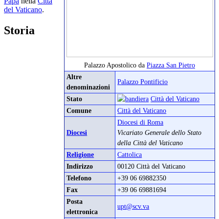
Papa
nella
Città
del Vaticano
.
Storia
Palazzo Apostolico da
Piazza San Pietro
Altre
Palazzo Pontificio
denominazioni
Stato
Città del Vaticano
Comune
Città del Vaticano
Diocesi di Roma
Diocesi
Vicariato Generale dello Stato
della Città del Vaticano
Religione
Cattolica
Indirizzo
00120 Città del Vaticano
Telefono
+39 06 69882350
Fax
+39 06 69881694
Posta
upt@scv.va
elettronica