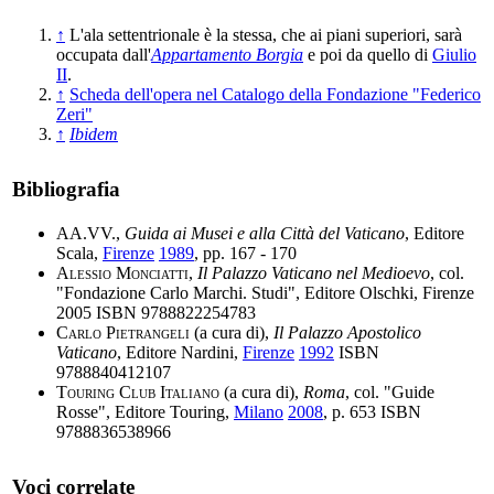
↑
L'ala settentrionale è la stessa, che ai piani superiori, sarà
occupata dall'
Appartamento Borgia
e poi da quello di
Giulio
II
.
↑
Scheda dell'opera nel Catalogo della Fondazione "Federico
Zeri"
↑
Ibidem
Bibliografia
AA.VV.
,
Guida ai Musei e alla Città del Vaticano
, Editore
Scala,
Firenze
1989
, pp. 167 - 170
Alessio Monciatti
,
Il Palazzo Vaticano nel Medioevo
, col.
"Fondazione Carlo Marchi. Studi", Editore Olschki, Firenze
2005 ISBN 9788822254783
Carlo Pietrangeli
(a cura di),
Il Palazzo Apostolico
Vaticano
, Editore Nardini,
Firenze
1992
ISBN
9788840412107
Touring Club Italiano
(a cura di),
Roma
, col. "Guide
Rosse", Editore Touring,
Milano
2008
, p. 653 ISBN
9788836538966
Voci correlate