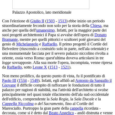
Palazzo Apostolico, lato meridionale
Con l'elezione di
Giulio II
(
1503
-
1513
) ebbe inizio un periodo
straordinariamente fecondo non solo per la storia della
Chiesa
, ma
anche per quella dell'
umanesimo
. Infatti, per la maggior parte dei
suoi progetti architettonici il Papa si avvalse dell'opera di
Donato
Bramante
, mentre per quelli pittorici e scultorei poté giovarsi del
genio di
Michelangelo
e
Raffaello
. Il primo progettò il Cortile del
Belvedere (riuscendo a costruirlo solo in parte, nell'ala orientale) e
una monumentale facciata per il severo palazzo niccolino rivolta a
oriente, ossia verso Roma: quest'ultima doveva articolarsi in tre
logge
sovrapposte. Alla sua morte l'opera, incompiuta, venne ripresa
da
Raffaello
, sotto
Leone X
(
1513
-
1521
).
Non meno prolifico, da questo punto di vista, fu il pontificato di
Paolo III
(
1534
-
1549
). Infatti, egli affidò ad
Antonio da Sangallo il
Giovane
il difficile compito di rafforzare le fondazioni di tutto il
palazzo per ragioni di stabilità, ma l'attività dell'architetto si svolse
principalmente nel quasi totale rifacimento dell'ala sud-occidentale
dell'edificio, comprendente la
Sala Regia
, la
Sala Ducale
e la
Cappella Niccolina
o del Sacramento
, fino al Cortile del
Maresciallo. Purtroppo la gran parte della
cappella
ricordata -
decorata, come si è detto dal
Beato Angelico
- andò distrutta e venne