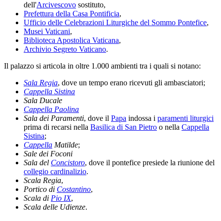
dell'
Arcivescovo
sostituto,
Prefettura della Casa Pontificia
,
Ufficio delle Celebrazioni Liturgiche del Sommo Pontefice
,
Musei Vaticani
,
Biblioteca Apostolica Vaticana
,
Archivio Segreto Vaticano
.
Il palazzo si articola in oltre 1.000 ambienti tra i quali si notano:
Sala Regia
, dove un tempo erano ricevuti gli ambasciatori;
Cappella Sistina
Sala Ducale
Cappella Paolina
Sala dei Paramenti
, dove il
Papa
indossa i
paramenti liturgici
prima di recarsi nella
Basilica di San Pietro
o nella
Cappella
Sistina
;
Cappella
Matilde
;
Sale dei Foconi
Sala del
Concistoro
, dove il pontefice presiede la riunione del
collegio cardinalizio
.
Scala Regia
,
Portico di
Costantino
,
Scala di
Pio IX
,
Scala delle Udienze
.