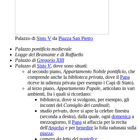
Palazzo di
Sisto V
da
Piazza San Pietro
Palazzo pontificio medievale
Logge del Bramante e di Raffaello
Palazzo di
Gregorio XIII
Palazzo di
Sisto V
, dove sono situati:
al secondo piano,
Appartamento Nobile pontificio
, che
comprende anche la
biblioteca privata
, dove il
Papa
riceve in udienza privata (per esempio i Capi di Stato).
al terzo piano,
Appartamento Papale
, articolato in vari
ambienti, fra i quali si ricordano:
biblioteca
, dove si svolgono, per esempio, gli
incontri del
Consiglio dei cardinali
;
studio privato
, dove si apre la celebre finestra
(seconda a destra), dalla quale, ogni
domenica
a
mezzogiorno, il
Papa
si affaccia per la recita
dell'
Angelus
e per
benedire
la folla radunata sulla
piazza
;
camera da letto del
pontefice
.