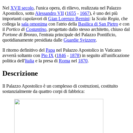
Nel
XVII secolo
, l'unica opera, di rilievo, realizzata nel Palazzo
Apostolico, sotto
Alessandro VII
(
1655
-
1667
), è uno dei più
importanti capolavori di
Gian Lorenzo Bernini
: la
Scala Regia
, che
collega la
sala omonima
con l'atrio della
Basilica di San Pietro
e con
il
Portico di
Costantino
, progettato dallo stesso architetto, chiuso dal
Portone di Bronzo
, l'entrata principale del Palazzo Pontificio,
quotidianamente presidiata dalle
Guardie Svizzere
.
Il ritorno definitivo del
Papa
nel Palazzo Apostolico in Vaticano
avverrà soltanto con
Pio IX
(
1846
-
1878
) in seguito all'unificazione
politica dell'
Italia
e la presa di
Roma
nel
1870
.
Descrizione
Il Palazzo Apostolico è un complesso di costruzioni, costituito
sostanzialmente da quattro corpi di fabbrica: