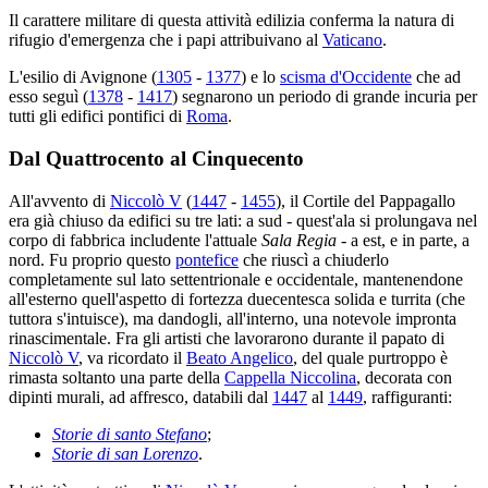
Il carattere militare di questa attività edilizia conferma la natura di
rifugio d'emergenza che i papi attribuivano al
Vaticano
.
L'esilio di Avignone (
1305
-
1377
) e lo
scisma d'Occidente
che ad
esso seguì (
1378
-
1417
) segnarono un periodo di grande incuria per
tutti gli edifici pontifici di
Roma
.
Dal Quattrocento al Cinquecento
All'avvento di
Niccolò V
(
1447
-
1455
), il Cortile del Pappagallo
era già chiuso da edifici su tre lati: a sud - quest'ala si prolungava nel
corpo di fabbrica includente l'attuale
Sala Regia
- a est, e in parte, a
nord. Fu proprio questo
pontefice
che riuscì a chiuderlo
completamente sul lato settentrionale e occidentale, mantenendone
all'esterno quell'aspetto di fortezza duecentesca solida e turrita (che
tuttora s'intuisce), ma dandogli, all'interno, una notevole impronta
rinascimentale. Fra gli artisti che lavorarono durante il papato di
Niccolò V
, va ricordato il
Beato Angelico
, del quale purtroppo è
rimasta soltanto una parte della
Cappella Niccolina
, decorata con
dipinti murali, ad affresco, databili dal
1447
al
1449
, raffiguranti:
Storie di santo Stefano
;
Storie di san Lorenzo
.