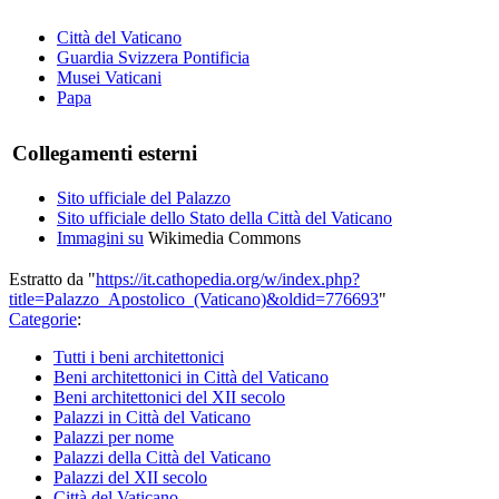
Città del Vaticano
Guardia Svizzera Pontificia
Musei Vaticani
Papa
Collegamenti esterni
Sito ufficiale del Palazzo
Sito ufficiale dello Stato della Città del Vaticano
Immagini su
Wikimedia Commons
Estratto da "
https://it.cathopedia.org/w/index.php?
title=Palazzo_Apostolico_(Vaticano)&oldid=776693
"
Categorie
:
Tutti i beni architettonici
Beni architettonici in Città del Vaticano
Beni architettonici del XII secolo
Palazzi in Città del Vaticano
Palazzi per nome
Palazzi della Città del Vaticano
Palazzi del XII secolo
Città del Vaticano