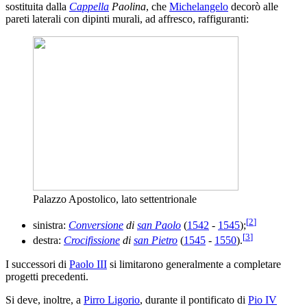
sostituita dalla
Cappella
Paolina
, che
Michelangelo
decorò alle
pareti laterali con dipinti murali, ad affresco, raffiguranti:
Palazzo Apostolico, lato settentrionale
[
2
]
sinistra:
Conversione
di
san Paolo
(
1542
-
1545
);
[
3
]
destra:
Crocifissione
di
san Pietro
(
1545
-
1550
).
I successori di
Paolo III
si limitarono generalmente a completare
progetti precedenti.
Si deve, inoltre, a
Pirro Ligorio
, durante il pontificato di
Pio IV