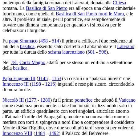
un tempo della famiglia romana dei Laterani, donata alla
Chiesa
romana. La
Basilica di San Pietro
era all'epoca una chiesa cimiteriale
fuori mano, come quella di
Basilica di San Paolo fuori le Mura
, e le
altre. Il problema iniziale, per il pontefice, era semplicemente di
trovare una dimora temporanea per quando vi si recava per le
celebrazioni liturgiche.
Fu
papa Simmaco
(
498
-
514
) il primo a edificarvi due residenze ai
lati della
basilica
, essendo stato costretto ad abbandonare il
Laterano
per tutta la durata dello
scisma laurenziano
(
501
-
506
).
Nel
781
Carlo Magno
adattò per se stesso un edificio a settentrione
della
basilica
.
Papa Eugenio III
(
1145
-
1153
) vi costruì un "palazzo nuovo" che
Innocenzo III
(
1198
-
1216
) ingrandì e rese più sicuro, circondadolo
di mura turrite.
Niccolò III
(
1277
-
1280
) fu il primo
pontefice
che adottò il
Vaticano
come residenza permanente: a tale fine iniziò, realizzandolo solo in
parte, un edificio quadrilatero con torri angolari, articolato attorno
all'attuale Cortile del Pappagallo, mentre una nuova cinta muraria
merlata con torri si spingeva a nord fino a comprendere il cosiddetto
Monte di Sant'Egidio, dove due secoli più tardi sorgerà per volere di
Innocenzo VIII
(
1484
-
1492
) il Palazzo del Belvedere.