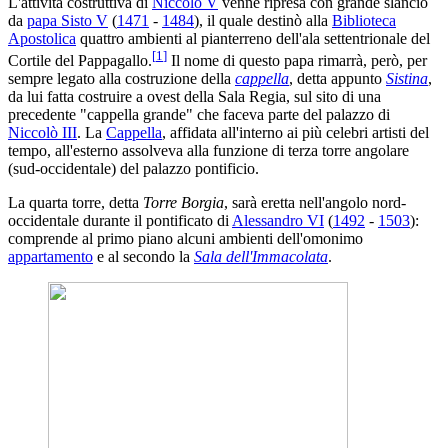
L'attività costruttiva di
Niccolò V
venne ripresa con grande slancio
da
papa Sisto V
(
1471
-
1484
), il quale destinò alla
Biblioteca
Apostolica
quattro ambienti al pianterreno dell'ala settentrionale del
[
1
]
Cortile del Pappagallo.
Il nome di questo papa rimarrà, però, per
sempre legato alla costruzione della
cappella
, detta appunto
Sistina
,
da lui fatta costruire a ovest della Sala Regia, sul sito di una
precedente "cappella grande" che faceva parte del palazzo di
Niccolò III
. La
Cappella
, affidata all'interno ai più celebri artisti del
tempo, all'esterno assolveva alla funzione di terza torre angolare
(sud-occidentale) del palazzo pontificio.
La quarta torre, detta
Torre Borgia
, sarà eretta nell'angolo nord-
occidentale durante il pontificato di
Alessandro VI
(
1492
-
1503
):
comprende al primo piano alcuni ambienti dell'omonimo
appartamento
e al secondo la
Sala dell'Immacolata
.