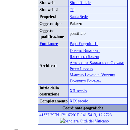
Sito web
Sito ufficiale
Sito web 2
[1]
Proprietà
Santa Sede
Oggetto tipo
Palazzo
Oggetto
pontificio
qualificazione
Fondatore
Papa Eugenio III
Donato Bramante
Raffaello Sanzio
Antonio da Sangallo il Giovane
Architetti
Pirro Ligorio
Martino Longhi il Vecchio
Domenico Fontana
Inizio della
XII secolo
costruzione
Completamento
XIX secolo
Coordinate geografiche
41°32′29″N
12°16′20″E
/
41.5413
,
12.2723
Città del Vaticano