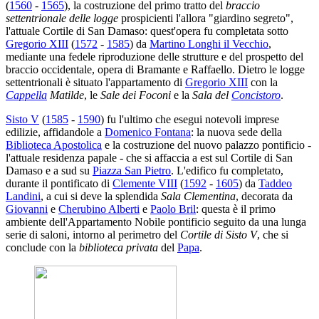
(
1560
-
1565
), la costruzione del primo tratto del
braccio
settentrionale delle logge
prospicienti l'allora "giardino segreto",
l'attuale Cortile di San Damaso: quest'opera fu completata sotto
Gregorio XIII
(
1572
-
1585
) da
Martino Longhi il Vecchio
,
mediante una fedele riproduzione delle strutture e del prospetto del
braccio occidentale, opera di Bramante e Raffaello. Dietro le logge
settentrionali è situato l'appartamento di
Gregorio XIII
con la
Cappella
Matilde
, le
Sale dei Foconi
e la
Sala del
Concistoro
.
Sisto V
(
1585
-
1590
) fu l'ultimo che esegui notevoli imprese
edilizie, affidandole a
Domenico Fontana
: la nuova sede della
Biblioteca Apostolica
e la costruzione del nuovo palazzo pontificio -
l'attuale residenza papale - che si affaccia a est sul Cortile di San
Damaso e a sud su
Piazza San Pietro
. L'edifico fu completato,
durante il pontificato di
Clemente VIII
(
1592
-
1605
) da
Taddeo
Landini
, a cui si deve la splendida
Sala Clementina
, decorata da
Giovanni
e
Cherubino Alberti
e
Paolo Bril
: questa è il primo
ambiente dell'Appartamento Nobile pontificio seguito da una lunga
serie di saloni, intorno al perimetro del
Cortile di Sisto V
, che si
conclude con la
biblioteca privata
del
Papa
.