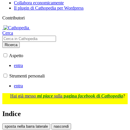
Collabora economicamente
Il plugin di Cathopedia per Wordpress
Contributori
Cerca
Ricerca
Aspetto
entra
Strumenti personali
entra
Hai già messo
mi piace
sulla
pagina
facebook
di
Cathopedia
?
Indice
sposta nella barra laterale
nascondi