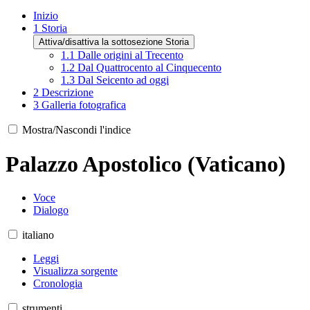
Inizio
1
Storia
Attiva/disattiva la sottosezione Storia
1.1
Dalle origini al Trecento
1.2
Dal Quattrocento al Cinquecento
1.3
Dal Seicento ad oggi
2
Descrizione
3
Galleria fotografica
Mostra/Nascondi l'indice
Palazzo Apostolico (Vaticano)
Voce
Dialogo
italiano
Leggi
Visualizza sorgente
Cronologia
strumenti