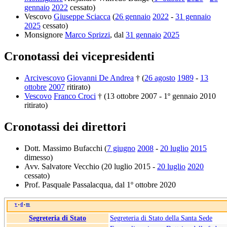
gennaio
2022
cessato)
Vescovo
Giuseppe Sciacca
(
26 gennaio
2022
-
31 gennaio
2025
cessato)
Monsignore
Marco Sprizzi
, dal
31 gennaio
2025
Cronotassi dei vicepresidenti
Arcivescovo
Giovanni De Andrea
† (
26 agosto
1989
-
13
ottobre
2007
ritirato)
Vescovo
Franco Croci
† (13 ottobre 2007 - 1º gennaio 2010
ritirato)
Cronotassi dei direttori
Dott. Massimo Bufacchi (
7 giugno
2008
-
20 luglio
2015
dimesso)
Avv. Salvatore Vecchio (20 luglio 2015 -
20 luglio
2020
cessato)
Prof. Pasquale Passalacqua, dal 1º ottobre 2020
v
d
m
•
•
Segreteria di Stato
Segreteria di Stato della Santa Sede