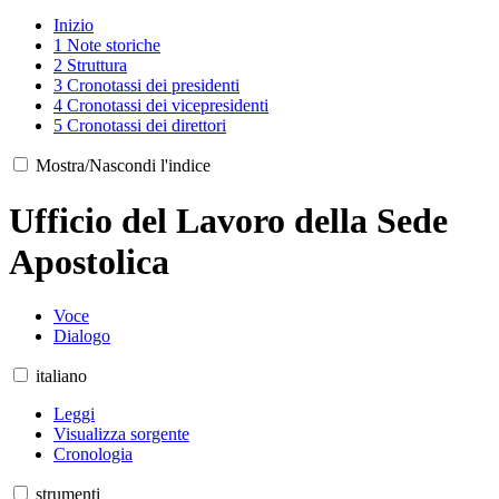
Inizio
1
Note storiche
2
Struttura
3
Cronotassi dei presidenti
4
Cronotassi dei vicepresidenti
5
Cronotassi dei direttori
Mostra/Nascondi l'indice
Ufficio del Lavoro della Sede
Apostolica
Voce
Dialogo
italiano
Leggi
Visualizza sorgente
Cronologia
strumenti