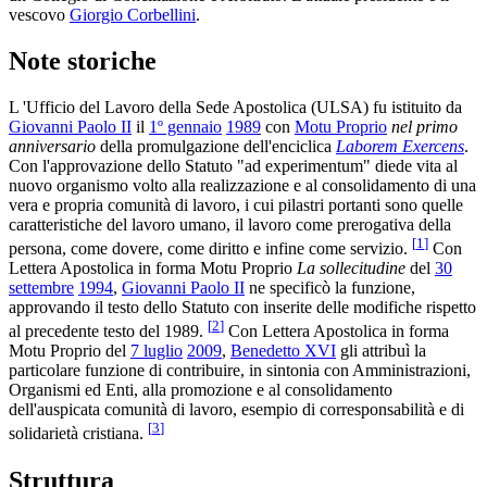
vescovo
Giorgio Corbellini
.
Note storiche
L 'Ufficio del Lavoro della Sede Apostolica (ULSA) fu istituito da
Giovanni Paolo II
il
1º gennaio
1989
con
Motu Proprio
nel primo
anniversario
della promulgazione dell'enciclica
Laborem Exercens
.
Con l'approvazione dello Statuto "ad experimentum" diede vita al
nuovo organismo volto alla realizzazione e al consolidamento di una
vera e propria comunità di lavoro, i cui pilastri portanti sono quelle
caratteristiche del lavoro umano, il lavoro come prerogativa della
[
1
]
persona, come dovere, come diritto e infine come servizio.
Con
Lettera Apostolica in forma Motu Proprio
La sollecitudine
del
30
settembre
1994
,
Giovanni Paolo II
ne specificò la funzione,
approvando il testo dello Statuto con inserite delle modifiche rispetto
[
2
]
al precedente testo del 1989.
Con Lettera Apostolica in forma
Motu Proprio del
7 luglio
2009
,
Benedetto XVI
gli attribuì la
particolare funzione di contribuire, in sintonia con Amministrazioni,
Organismi ed Enti, alla promozione e al consolidamento
dell'auspicata comunità di lavoro, esempio di corresponsabilità e di
[
3
]
solidarietà cristiana.
Struttura