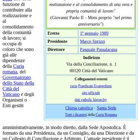
funzione di
realizzazione e al consolidamento di una vera e
contribuire alla
propria comunità di lavoro"
realizzazione e
(Giovanni Paolo II - Motu proprio
"nel primo
al
anniversario"
)
consolidamento
della comunità
Eretto
1º gennaio
1989
di lavoro; si
Presidente
Marco Sprizzi
occupa di
coloro che sono
Direttore
Pasquale Passalacqua
già alle
Indirizzo
dipendenze
Via della Conciliazione, n. 1
della
Curia
00120 Città del Vaticano
romana
, del
Governatorato
Collegamenti esterni
dello Stato della
curia
Praedicate Evangelium
Città del
sito ufficiale
Vaticano
e degli
Organismi o
dati catholic hierarchy
Enti gestiti
Chiesa cattolica
·
Santa Sede
Tutti i dicasteri
della
Curia Romana
amministrativamente, in modo diretto, dalla Sede Apostolica. È
formato da una Presidenza, da un Consiglio, da una Direzione e da
un Collegio di Conciliazione e Arbitrato. L'attuale presidente è il