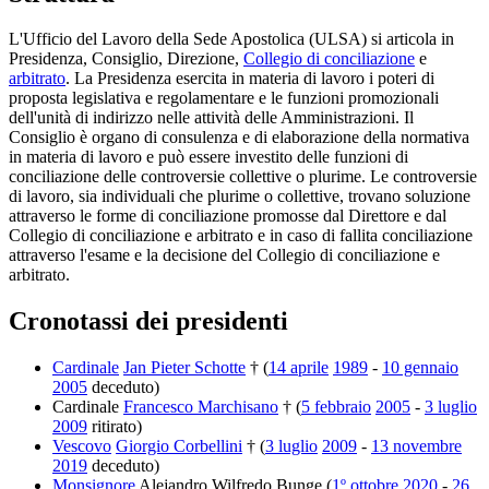
L'Ufficio del Lavoro della Sede Apostolica (ULSA) si articola in
Presidenza, Consiglio, Direzione,
Collegio di conciliazione
e
arbitrato
. La Presidenza esercita in materia di lavoro i poteri di
proposta legislativa e regolamentare e le funzioni promozionali
dell'unità di indirizzo nelle attività delle Amministrazioni. Il
Consiglio è organo di consulenza e di elaborazione della normativa
in materia di lavoro e può essere investito delle funzioni di
conciliazione delle controversie collettive o plurime. Le controversie
di lavoro, sia individuali che plurime o collettive, trovano soluzione
attraverso le forme di conciliazione promosse dal Direttore e dal
Collegio di conciliazione e arbitrato e in caso di fallita conciliazione
attraverso l'esame e la decisione del Collegio di conciliazione e
arbitrato.
Cronotassi dei presidenti
Cardinale
Jan Pieter Schotte
† (
14 aprile
1989
-
10 gennaio
2005
deceduto)
Cardinale
Francesco Marchisano
† (
5 febbraio
2005
-
3 luglio
2009
ritirato)
Vescovo
Giorgio Corbellini
† (
3 luglio
2009
-
13 novembre
2019
deceduto)
Monsignore
Alejandro Wilfredo Bunge (
1º ottobre
2020
-
26