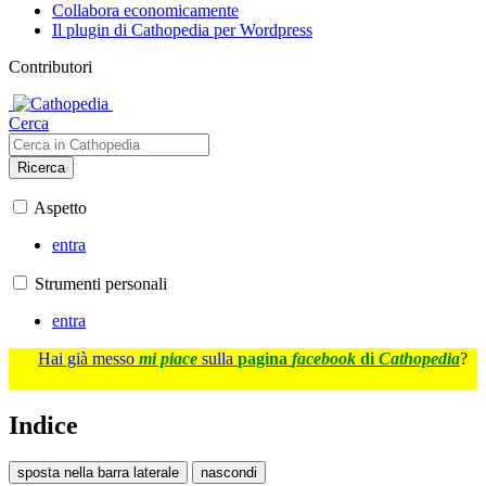
Collabora economicamente
Il plugin di Cathopedia per Wordpress
Contributori
Cerca
Ricerca
Aspetto
entra
Strumenti personali
entra
Hai già messo
mi piace
sulla
pagina
facebook
di
Cathopedia
?
Indice
sposta nella barra laterale
nascondi