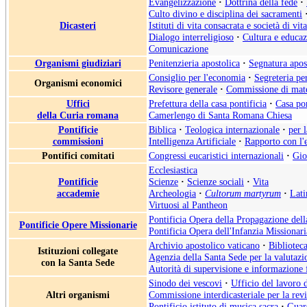
Evangelizzazione
·
Dottrina della fede
·
Culto divino e disciplina dei sacramenti
Dicasteri
Istituti di vita consacrata e società di vit
Dialogo interreligioso
·
Cultura e educa
Comunicazione
Organismi giudiziari
Penitenzieria apostolica
·
Segnatura apos
Consiglio per l'economia
·
Segreteria pe
Organismi economici
Revisore generale
·
Commissione di mate
Uffici
Prefettura della casa pontificia
·
Casa pon
della Curia romana
Camerlengo di Santa Romana Chiesa
Pontificie
Biblica
·
Teologica internazionale
·
per 
commissioni
Intelligenza Artificiale
·
Rapporto con l'
Pontifici comitati
Congressi eucaristici internazionali
·
Gio
Ecclesiastica
Pontificie
Scienze
·
Scienze sociali
·
Vita
accademie
Archeologia
·
Cultorum martyrum
·
Lati
Virtuosi al Pantheon
Pontificia Opera della Propagazione del
Pontificie Opere Missionarie
Pontificia Opera dell'Infanzia Missionari
Archivio apostolico vaticano
·
Biblioteca
Istituzioni collegate
Agenzia della Santa Sede per la valutazio
con la Santa Sede
Autorità di supervisione e informazione 
Sinodo dei vescovi
·
Ufficio del lavoro 
Altri organismi
Commissione interdicasteriale per la rev
Pontificio istituto di musica sacra
·
Guard