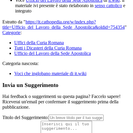
Voce
Ufficio del Lavoro della Sede Apostolica
di
it.wiki
: il
materiale ivi presente è stato rielaborato in
senso cattolico
e
integrato
Estratto da "
https://it.cathopedia.org/w/index.php?
title=Ufficio_del_Lavoro_della_Sede_Apostolica&oldid=754354
"
Categorie
:
Uffici della Curia Romana
Tutti i Dicasteri della Curia Romana
Ufficio del Lavoro della Sede Apostolica
Categoria nascosta:
Voci che inglobano materiale di it.wiki
Invia un Suggerimento
Hai feedback o suggerimenti su questa pagina? Faccelo sapere!
Riceverai un'email per confermare il suggerimento prima della
pubblicazione.
Titolo del Suggerimento: