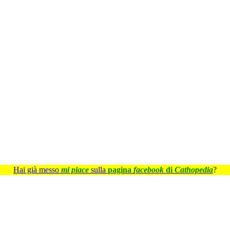
Hai già messo
mi piace
sulla
pagina
facebook
di
Cathopedia
?