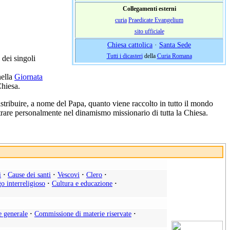
Collegamenti esterni
curia
Praedicate Evangelium
sito ufficiale
Chiesa cattolica
·
Santa Sede
Tutti i dicasteri
della
Curia Romana
 dei singoli
nella
Giornata
Chiesa.
distribuire, a nome del Papa, quanto viene raccolto in tutto il mondo
ntrare personalmente nel dinamismo missionario di tutta la Chiesa.
i
·
Cause dei santi
·
Vescovi
·
Clero
·
o interreligioso
·
Cultura e educazione
·
e generale
·
Commissione di materie riservate
·