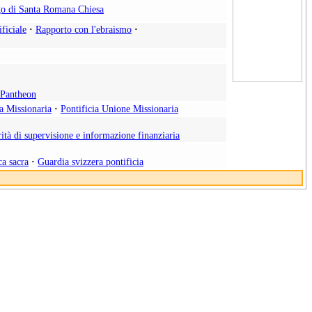
o di Santa Romana Chiesa
ificiale
·
Rapporto con l'ebraismo
·
l Pantheon
ia Missionaria
·
Pontificia Unione Missionaria
ità di supervisione e informazione finanziaria
ca sacra
·
Guardia svizzera pontificia