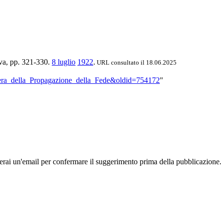
.va, pp. 321-330.
8 luglio
1922
.
URL consultato il 18.06.2025
_Opera_della_Propagazione_della_Fede&oldid=754172
"
rai un'email per confermare il suggerimento prima della pubblicazione