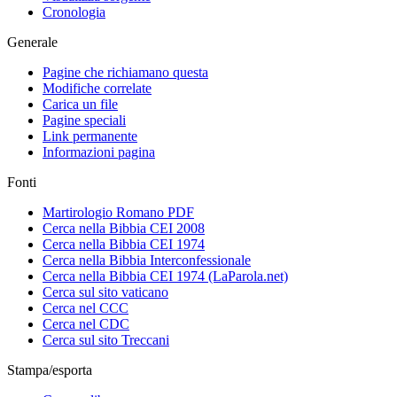
Cronologia
Generale
Pagine che richiamano questa
Modifiche correlate
Carica un file
Pagine speciali
Link permanente
Informazioni pagina
Fonti
Martirologio Romano PDF
Cerca nella Bibbia CEI 2008
Cerca nella Bibbia CEI 1974
Cerca nella Bibbia Interconfessionale
Cerca nella Bibbia CEI 1974 (LaParola.net)
Cerca sul sito vaticano
Cerca nel CCC
Cerca nel CDC
Cerca sul sito Treccani
Stampa/esporta