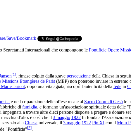
ro Segretariati Internazionali che compongono le
Pontificie Opere Missi
[
1
]
Janson
, rimase colpito dalla grave
persecuzione
della Chiesa in seguit
e Missions Etrangères de Paris
(MEP) non poterono inviare in estremo o
 Marie Jaricot
, dopo una vita agiata, riscoprì l'autenticità della
fede
in
Cr
ristia
e nella riparazione delle offese recate al
Sacro Cuore di Gesù
le m
 fabbriche di
famiglia
, e formano un'associazione spirituale detta delle "R
 impegnata a trovare altre dieci persone disposte a pregare e donare s
a macchia d'olio: è così che il
3 maggio
1822
fu fondata l'
Associazione d
 servizio alla
Chiesa
universale, il
3 maggio
1922
Pio XI
con il
Motu P
[
2
]
de "Pontificia"
.