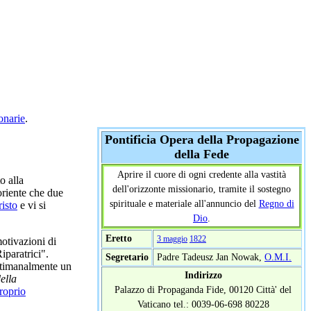
onarie
.
Pontificia Opera della Propagazione
della Fede
Aprire il cuore di ogni credente alla vastità
o alla
dell'orizzonte missionario, tramite il sostegno
riente che due
spirituale e materiale all'annuncio del
Regno di
isto
e vi si
Dio
.
Eretto
3 maggio
1822
otivazioni di
iparatrici".
Segretario
Padre Tadeusz Jan Nowak,
O.M.I.
ettimanalmente un
Indirizzo
ella
Palazzo di Propaganda Fide, 00120 Città' del
roprio
Vaticano tel.: 0039-06-698 80228