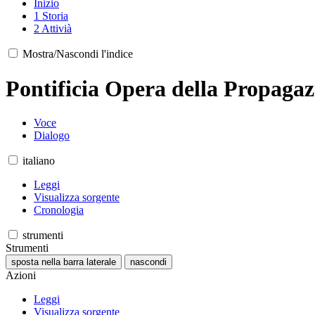
Inizio
1
Storia
2
Attivià
Mostra/Nascondi l'indice
Pontificia Opera della Propagaz
Voce
Dialogo
italiano
Leggi
Visualizza sorgente
Cronologia
strumenti
Strumenti
sposta nella barra laterale
nascondi
Azioni
Leggi
Visualizza sorgente