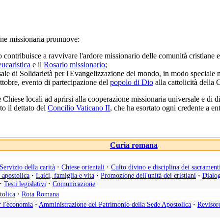
one missionaria promuove:
io contribuisce a ravvivare l'ardore missionario delle comunità cristiane e
ucaristica
e il
Rosario missionario
;
rsale di Solidarietà per l'Evangelizzazione del mondo, in modo speciale 
ttobre, evento di partecipazione del
popolo di Dio
alla cattolicità della 
e Chiese locali ad aprirsi alla cooperazione missionaria universale e di 
o il dettato del
Concilio Vaticano II
, che ha esortato ogni credente a e
Curia romana
Servizio della carità
·
Chiese orientali
·
Culto divino e disciplina dei sacrament
a apostolica
·
Laici, famiglia e vita
·
Promozione dell'unità dei cristiani
·
Dialog
·
Testi legislativi
·
Comunicazione
tolica
·
Rota Romana
r l'economia
·
Amministrazione del Patrimonio della Sede Apostolica
·
Revisor