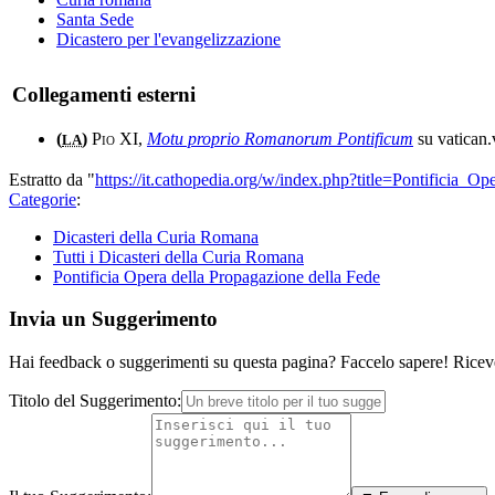
Santa Sede
Dicastero per l'evangelizzazione
Collegamenti esterni
(
)
Pio XI
,
Motu proprio Romanorum Pontificum
su vatican
LA
Estratto da "
https://it.cathopedia.org/w/index.php?title=Pontificia
Categorie
:
Dicasteri della Curia Romana
Tutti i Dicasteri della Curia Romana
Pontificia Opera della Propagazione della Fede
Invia un Suggerimento
Hai feedback o suggerimenti su questa pagina? Faccelo sapere! Riceve
Titolo del Suggerimento: