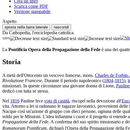
Crea un libro
Scarica come PDF
Versione stampabile
Aspetto
sposta nella barra laterale
nascondi
Da Cathopedia, l'enciclopedia cattolica.
100%
La
Pontificia Opera della Propagazione della Fede
è una dei quatt
Storia
A metà dell'Ottocento un vescovo francese, mons.
Charles de Forbin-
Rivoluzione Francese
. Durante il periodo napoleonico (
1804
-
1815
),
l
missionari. In queste circostanze una giovane donna di Lione,
Pauline
dedicò con tutta se stessa.
Nel
1816
Pauline fece
voto di castità
, riscoprì nella devozione all'
Euca
vita. Attorno a lei si radunano le ragazze lavoratrici, provenienti delle
Nacque così un'azione di gruppo con dieci persone, ognuna delle quali
soldo per le Missioni. L'idea infiamma i cuori e il progetto si estende 
Propagazione della Fede
. A conferma del suo spirito missionario e del
Romanorum Pontificum
, dichiarò l'Opera della Propagazione della Fe