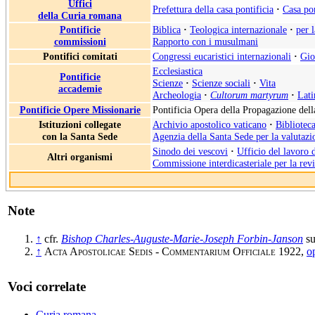
Uffici
Prefettura della casa pontificia
·
Casa pon
della Curia romana
Pontificie
Biblica
·
Teologica internazionale
·
per 
commissioni
Rapporto con i musulmani
Pontifici comitati
Congressi eucaristici internazionali
·
Gio
Ecclesiastica
Pontificie
Scienze
·
Scienze sociali
·
Vita
accademie
Archeologia
·
Cultorum martyrum
·
Lati
Pontificie Opere Missionarie
Pontificia Opera della Propagazione del
Istituzioni collegate
Archivio apostolico vaticano
·
Biblioteca
con la Santa Sede
Agenzia della Santa Sede per la valutazio
Sinodo dei vescovi
·
Ufficio del lavoro 
Altri organismi
Commissione interdicasteriale per la rev
Note
↑
cfr.
Bishop Charles-Auguste-Marie-Joseph Forbin-Janson
su
↑
Acta Apostolicae Sedis - Commentarium Officiale
1922,
op
Voci correlate
Curia romana