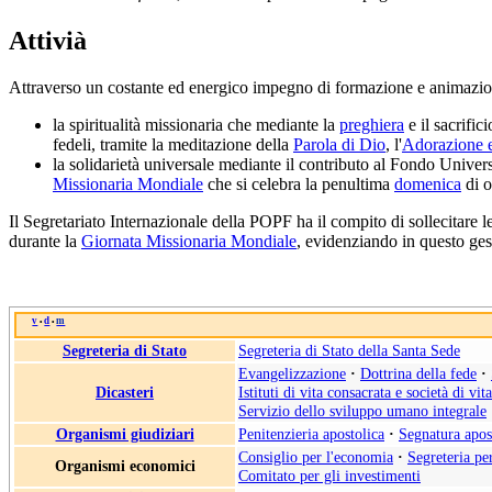
Attivià
Attraverso un costante ed energico impegno di formazione e animazi
la spiritualità missionaria che mediante la
preghiera
e il sacrific
fedeli, tramite la meditazione della
Parola di Dio
, l'
Adorazione e
la solidarietà universale mediante il contributo al Fondo Unive
Missionaria Mondiale
che si celebra la penultima
domenica
di o
Il Segretariato Internazionale della POPF ha il compito di sollecitare l
durante la
Giornata Missionaria Mondiale
, evidenziando in questo gest
v
d
m
•
•
Segreteria di Stato
Segreteria di Stato della Santa Sede
Evangelizzazione
·
Dottrina della fede
·
Dicasteri
Istituti di vita consacrata e società di vit
Servizio dello sviluppo umano integrale
Organismi giudiziari
Penitenzieria apostolica
·
Segnatura apos
Consiglio per l'economia
·
Segreteria pe
Organismi economici
Comitato per gli investimenti