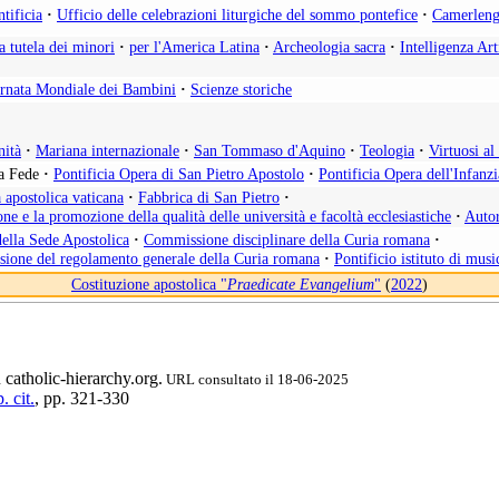
tificia
·
Ufficio delle celebrazioni liturgiche del sommo pontefice
·
Camerleng
la tutela dei minori
·
per l'America Latina
·
Archeologia sacra
·
Intelligenza Art
rnata Mondiale dei Bambini
·
Scienze storiche
nità
·
Mariana internazionale
·
San Tommaso d'Aquino
·
Teologia
·
Virtuosi a
la Fede
·
Pontificia Opera di San Pietro Apostolo
·
Pontificia Opera dell'Infanz
 apostolica vaticana
·
Fabbrica di San Pietro
·
ne e la promozione della qualità delle università e facoltà ecclesiastiche
·
Autor
della Sede Apostolica
·
Commissione disciplinare della Curia romana
·
isione del regolamento generale della Curia romana
·
Pontificio istituto di musi
Costituzione apostolica "
Praedicate Evangelium
"
(
2022
)
 catholic-hierarchy.org.
URL consultato il 18-06-2025
. cit.
, pp. 321-330