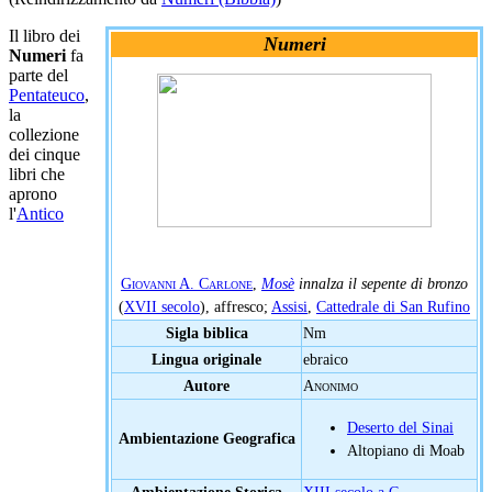
Il libro dei
Numeri
Numeri
fa
parte del
Pentateuco
,
la
collezione
dei cinque
libri che
aprono
l'
Antico
Giovanni A. Carlone
,
Mosè
innalza il sepente di bronzo
(
XVII secolo
), affresco;
Assisi
,
Cattedrale di San Rufino
Sigla biblica
Nm
Lingua originale
ebraico
Autore
Anonimo
Deserto del Sinai
Ambientazione Geografica
Altopiano di Moab
Ambientazione Storica
XIII secolo a.C.