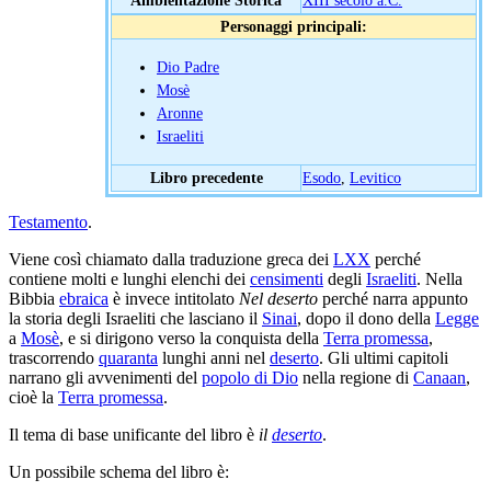
Personaggi principali:
Dio Padre
Mosè
Aronne
Israeliti
Libro precedente
Esodo
,
Levitico
Testamento
.
Viene così chiamato dalla traduzione greca dei
LXX
perché
contiene molti e lunghi elenchi dei
censimenti
degli
Israeliti
. Nella
Bibbia
ebraica
è invece intitolato
Nel deserto
perché narra appunto
la storia degli Israeliti che lasciano il
Sinai
, dopo il dono della
Legge
a
Mosè
, e si dirigono verso la conquista della
Terra promessa
,
trascorrendo
quaranta
lunghi anni nel
deserto
. Gli ultimi capitoli
narrano gli avvenimenti del
popolo di Dio
nella regione di
Canaan
,
cioè la
Terra promessa
.
Il tema di base unificante del libro è
il
deserto
.
Un possibile schema del libro è: