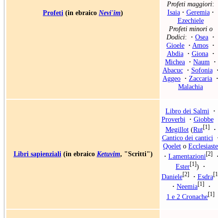
Profeti maggiori
:
Isaia
·
Geremia
·
Profeti
(in ebraico
Nevi'im
)
Ezechiele
Profeti minori o
Dodici
:
·
Osea
·
Gioele
·
Amos
·
Abdia
·
Giona
·
Michea
·
Naum
·
Abacuc
·
Sofonia
Aggeo
·
Zaccaria
Malachia
Libro dei Salmi
·
Proverbi
·
Giobbe
[1]
Megillot
(
Rut
·
Cantico dei cantici
Qoelet
o
Ecclesiaste
Libri sapienziali
(in ebraico
Ketuvim
, "Scritti")
[2]
·
Lamentazioni
[1]
Ester
)
·
[2]
[1
Daniele
·
Esdra
[1]
·
Neemia
·
[1]
1 e 2 Cronache