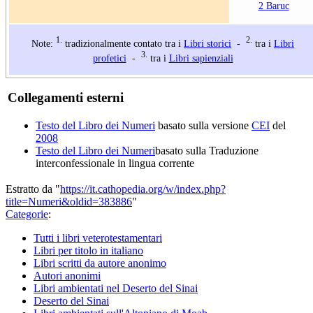
2 Baruc
1.
2.
Note:
tradizionalmente contato tra i
Libri storici
-
tra i
Libri
3.
profetici
-
tra i
Libri sapienziali
Collegamenti esterni
Testo del Libro dei Numeri
basato sulla versione
CEI
del
2008
Testo del Libro dei Numeri
basato sulla Traduzione
interconfessionale in lingua corrente
Estratto da "
https://it.cathopedia.org/w/index.php?
title=Numeri&oldid=383886
"
Categorie
:
Tutti i libri veterotestamentari
Libri per titolo in italiano
Libri scritti da autore anonimo
Autori anonimi
Libri ambientati nel Deserto del Sinai
Deserto del Sinai