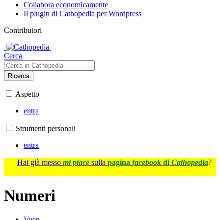
Collabora economicamente
Il plugin di Cathopedia per Wordpress
Contributori
Cerca
Ricerca
Aspetto
entra
Strumenti personali
entra
Hai già messo
mi piace
sulla
pagina
facebook
di
Cathopedia
?
Numeri
Voce