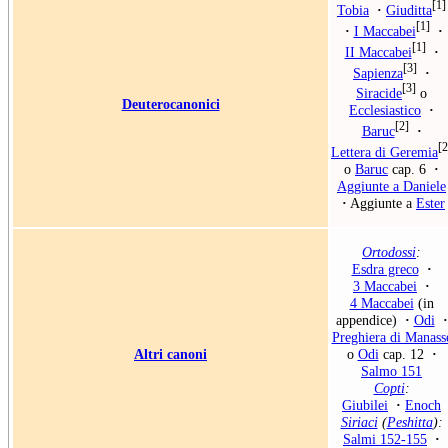
[1]
Tobia
·
Giuditta
[1]
·
I Maccabei
·
[1]
II Maccabei
·
[3]
Sapienza
·
[3]
Siracide
o
Deuterocanonici
Ecclesiastico
·
[2]
Baruc
·
[2
Lettera di Geremia
o
Baruc
cap. 6
·
Aggiunte a Daniele
·
Aggiunte a
Ester
Ortodossi
:
Esdra greco
·
3 Maccabei
·
4 Maccabei
(in
appendice)
·
Odi
·
Preghiera di Manass
Altri canoni
o
Odi
cap. 12
·
Salmo 151
Copti
:
Giubilei
·
Enoch
Siriaci
(
Peshitta
):
Salmi 152-155
·