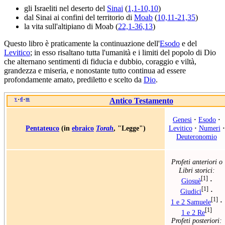
gli Israeliti nel deserto del
Sinai
(
1,1-10,10
)
dal Sinai ai confini del territorio di
Moab
(
10,11-21,35
)
la vita sull'altipiano di Moab (
22,1-36,13
)
Questo libro è praticamente la continuazione dell'
Esodo
e del
Levitico
; in esso risaltano tutta l'umanità e i limiti del popolo di Dio
che alternano sentimenti di fiducia e dubbio, coraggio e viltà,
grandezza e miseria, e nonostante tutto continua ad essere
profondamente amato, prediletto e scelto da
Dio
.
v
d
m
Antico Testamento
•
•
Genesi
·
Esodo
·
Pentateuco
(in
ebraico
Torah
, "Legge")
Levitico
·
Numeri
·
Deuteronomio
Profeti anteriori o
Libri storici:
[1]
Giosuè
·
[1]
Giudici
·
[1]
1 e 2 Samuele
·
[1]
1 e 2 Re
Profeti posteriori: