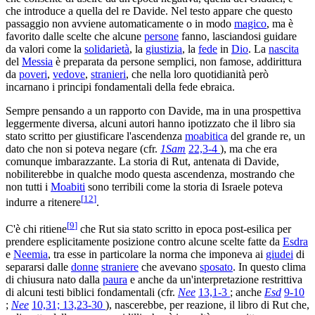
che introduce a quella del re Davide. Nel testo appare che questo
passaggio non avviene automaticamente o in modo
magico
, ma è
favorito dalle scelte che alcune
persone
fanno, lasciandosi guidare
da valori come la
solidarietà
, la
giustizia
, la
fede
in
Dio
. La
nascita
del
Messia
è preparata da persone semplici, non famose, addirittura
da
poveri
,
vedove
,
stranieri
, che nella loro quotidianità però
incarnano i principi fondamentali della fede ebraica.
Sempre pensando a un rapporto con Davide, ma in una prospettiva
leggermente diversa, alcuni autori hanno ipotizzato che il libro sia
stato scritto per giustificare l'ascendenza
moabitica
del grande re, un
dato che non si poteva negare (cfr.
1Sam
22,3-4
), ma che era
comunque imbarazzante. La storia di Rut, antenata di Davide,
nobiliterebbe in qualche modo questa ascendenza, mostrando che
non tutti i
Moabiti
sono terribili come la storia di Israele poteva
[
12
]
indurre a ritenere
.
[
9
]
C'è chi ritiene
che Rut sia stato scritto in epoca post-esilica per
prendere esplicitamente posizione contro alcune scelte fatte da
Esdra
e
Neemia
, tra esse in particolare la norma che imponeva ai
giudei
di
separarsi dalle
donne
straniere
che avevano
sposato
. In questo clima
di chiusura nato dalla
paura
e anche da un'interpretazione restrittiva
di alcuni testi biblici fondamentali (cfr.
Nee
13,1-3
; anche
Esd
9-10
;
Nee
10,31; 13,23-30
), nascerebbe, per reazione, il libro di Rut che,