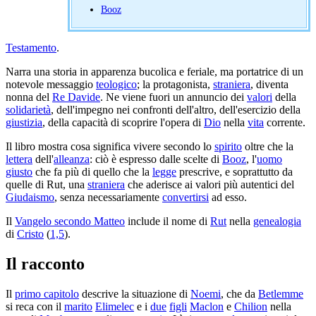
Booz
Testamento
.
Narra una storia in apparenza bucolica e feriale, ma portatrice di un
notevole messaggio
teologico
; la protagonista,
straniera
, diventa
nonna del
Re Davide
. Ne viene fuori un annuncio dei
valori
della
solidarietà
, dell'impegno nei confronti dell'altro, dell'esercizio della
giustizia
, della capacità di scoprire l'opera di
Dio
nella
vita
corrente.
Il libro mostra cosa significa vivere secondo lo
spirito
oltre che la
lettera
dell'
alleanza
: ciò è espresso dalle scelte di
Booz
, l'
uomo
giusto
che fa più di quello che la
legge
prescrive, e soprattutto da
quelle di Rut, una
straniera
che aderisce ai valori più autentici del
Giudaismo
, senza necessariamente
convertirsi
ad esso.
Il
Vangelo secondo Matteo
include il nome di
Rut
nella
genealogia
di
Cristo
(
1,5
).
Il racconto
Il
primo capitolo
descrive la situazione di
Noemi
, che da
Betlemme
si reca con il
marito
Elimelec
e i
due
figli
Maclon
e
Chilion
nella