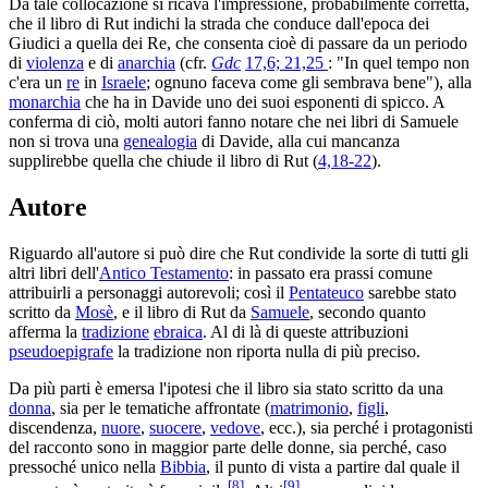
Da tale collocazione si ricava l'impressione, probabilmente corretta,
che il libro di Rut indichi la strada che conduce dall'epoca dei
Giudici a quella dei Re, che consenta cioè di passare da un periodo
di
violenza
e di
anarchia
(cfr.
Gdc
17,6; 21,25
: "In quel tempo non
c'era un
re
in
Israele
; ognuno faceva come gli sembrava bene"), alla
monarchia
che ha in Davide uno dei suoi esponenti di spicco. A
conferma di ciò, molti autori fanno notare che nei libri di Samuele
non si trova una
genealogia
di Davide, alla cui mancanza
supplirebbe quella che chiude il libro di Rut (
4,18-22
).
Autore
Riguardo all'autore si può dire che Rut condivide la sorte di tutti gli
altri libri dell'
Antico Testamento
: in passato era prassi comune
attribuirli a personaggi autorevoli; così il
Pentateuco
sarebbe stato
scritto da
Mosè
, e il libro di Rut da
Samuele
, secondo quanto
afferma la
tradizione
ebraica
. Al di là di queste attribuzioni
pseudoepigrafe
la tradizione non riporta nulla di più preciso.
Da più parti è emersa l'ipotesi che il libro sia stato scritto da una
donna
, sia per le tematiche affrontate (
matrimonio
,
figli
,
discendenza,
nuore
,
suocere
,
vedove
, ecc.), sia perché i protagonisti
del racconto sono in maggior parte delle donne, sia perché, caso
pressoché unico nella
Bibbia
, il punto di vista a partire dal quale il
[
8
]
[
9
]