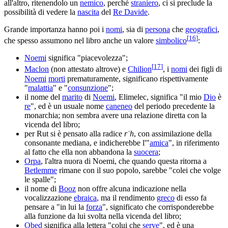
all'altro, ritenendolo un
nemico
, perché
straniero
, ci si preclude la
possibilità di vedere la
nascita
del
Re Davide
.
Grande importanza hanno poi i
nomi
, sia di
persona
che
geografici
,
[
16
]
che spesso assumono nel libro anche un valore
simbolico
:
Noemi
significa "piacevolezza";
[
17
]
Maclon
(non attestato altrove) e
Chilion
, i
nomi
dei figli di
Noemi
morti
prematuramente, significano rispettivamente
"
malattia
" e "
consunzione
";
il nome del
marito
di
Noemi
, Elimelec, significa "il mio
Dio
è
re
", ed è un usuale nome
caneneo
del periodo precedente la
monarchia; non sembra avere una relazione diretta con la
vicenda del libro;
per Rut si è pensato alla radice
rʿh
, con assimilazione della
consonante mediana, e indicherebbe l'"
amica
", in riferimento
al fatto che ella non abbandona la
suocera
;
Orpa
, l'altra nuora di Noemi, che quando questa ritorna a
Betlemme
rimane con il suo popolo, sarebbe "colei che volge
le spalle";
il nome di
Booz
non offre alcuna indicazione nella
vocalizzazione
ebraica
, ma il rendimento
greco
di esso fa
pensare a "in lui la
forza
", significato che corrisponderebbe
alla funzione da lui svolta nella vicenda del libro;
Obed
significa alla lettera "colui che
serve
", ed è una