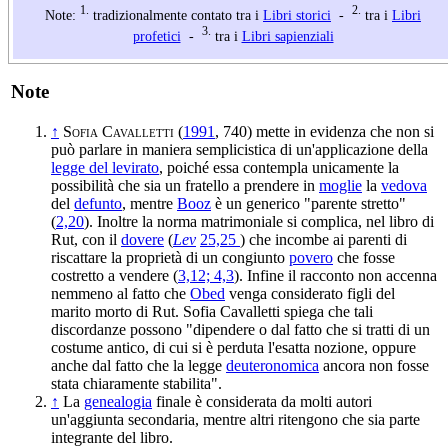
1.
2.
Note:
tradizionalmente contato tra i
Libri storici
-
tra i
Libri
3.
profetici
-
tra i
Libri sapienziali
Note
↑
Sofia Cavalletti
(
1991
, 740) mette in evidenza che non si
può parlare in maniera semplicistica di un'applicazione della
legge del levirato
, poiché essa contempla unicamente la
possibilità che sia un fratello a prendere in
moglie
la
vedova
del
defunto
, mentre
Booz
è un generico "parente stretto"
(
2,20
). Inoltre la norma matrimoniale si complica, nel libro di
Rut, con il
dovere
(
Lev
25,25
) che incombe ai parenti di
riscattare la proprietà di un congiunto
povero
che fosse
costretto a vendere (
3,12; 4,3
). Infine il racconto non accenna
nemmeno al fatto che
Obed
venga considerato figli del
marito morto di Rut. Sofia Cavalletti spiega che tali
discordanze possono "dipendere o dal fatto che si tratti di un
costume antico, di cui si è perduta l'esatta nozione, oppure
anche dal fatto che la legge
deuteronomica
ancora non fosse
stata chiaramente stabilita".
↑
La
genealogia
finale è considerata da molti autori
un'aggiunta secondaria, mentre altri ritengono che sia parte
integrante del libro.