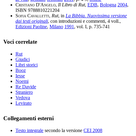
Cristiano D'Angelo
,
Il Libro di Rut
,
EDB
,
Bologna
2004
,
ISBN 9788810221204
Sofia Cavalletti
,
Rut
, in
La Bibbia. Nuovissima versione
dai testi originali
, con introduzioni e commenti, 4 voll.,
Edizioni Paoline
,
Milano
1991
, vol. I, p. 735-741
Voci correlate
Rut
Giudici
Libri storici
Booz
Iesse
Noemi
Re Davide
Straniero
Vedova
Levirato
Collegamenti esterni
Testo integrale
secondo la versione
CEI 2008