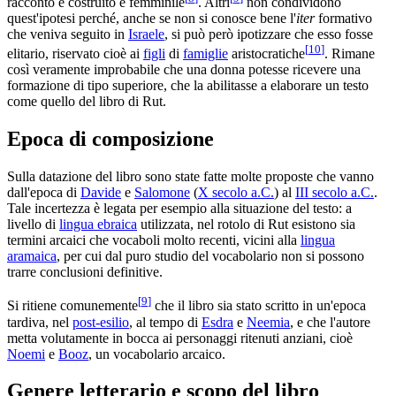
racconto è costruito è femminile
. Altri
non condividono
quest'ipotesi perché, anche se non si conosce bene l'
iter
formativo
che veniva seguito in
Israele
, si può però ipotizzare che esso fosse
[
10
]
elitario, riservato cioè ai
figli
di
famiglie
aristocratiche
. Rimane
così veramente improbabile che una donna potesse ricevere una
formazione di tipo superiore, che la abilitasse a elaborare un testo
come quello del libro di Rut.
Epoca di composizione
Sulla datazione del libro sono state fatte molte proposte che vanno
dall'epoca di
Davide
e
Salomone
(
X secolo a.C.
) al
III secolo a.C.
.
Tale incertezza è legata per esempio alla situazione del testo: a
livello di
lingua ebraica
utilizzata, nel rotolo di Rut esistono sia
termini arcaici che vocaboli molto recenti, vicini alla
lingua
aramaica
, per cui dal puro studio del vocabolario non si possono
trarre conclusioni definitive.
[
9
]
Si ritiene comunemente
che il libro sia stato scritto in un'epoca
tardiva, nel
post-esilio
, al tempo di
Esdra
e
Neemia
, e che l'autore
metta volutamente in bocca ai personaggi ritenuti anziani, cioè
Noemi
e
Booz
, un vocabolario arcaico.
Genere letterario e scopo del libro