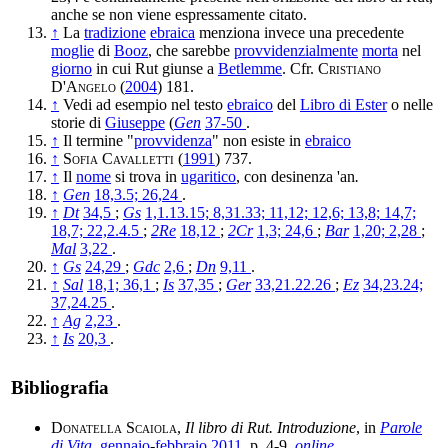
anche se non viene espressamente citato.
↑
La
tradizione
ebraica
menziona invece una precedente
moglie
di
Booz
, che sarebbe
provvidenzialmente
morta
nel
giorno
in cui Rut giunse a
Betlemme
. Cfr.
Cristiano
D'Angelo
(
2004
) 181.
↑
Vedi ad esempio nel testo
ebraico
del
Libro di Ester
o nelle
storie di
Giuseppe
(
Gen
37-50
.
↑
Il termine "
provvidenza
" non esiste in
ebraico
↑
Sofia Cavalletti
(
1991
) 737.
↑
Il
nome
si trova in
ugaritico
, con desinenza 'an
.
↑
Gen
18,3.5; 26,24
.
↑
Dt
34,5
;
Gs
1,1.13.15; 8,31.33; 11,12; 12,6; 13,8; 14,7;
18,7; 22,2.4.5
;
2Re
18,12
;
2Cr
1,3; 24,6
;
Bar
1,20; 2,28
;
Mal
3,22
.
↑
Gs
24,29
;
Gdc
2,6
;
Dn
9,11
.
↑
Sal
18,1; 36,1
;
Is
37,35
;
Ger
33,21.22.26
;
Ez
34,23.24;
37,24.25
.
↑
Ag
2,23
.
↑
Is
20,3
.
Bibliografia
Donatella Scaiola
,
Il libro di Rut. Introduzione
, in
Parole
di Vita
,
gennaio
-
febbraio
2011
, p. 4-9,
online