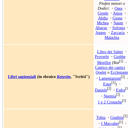
Profeti minori o
Dodici
:
·
Osea
·
Gioele
·
Amos
·
Abdia
·
Giona
·
Michea
·
Naum
·
Abacuc
·
Sofonia
Aggeo
·
Zaccaria
Malachia
Libro dei Salmi
·
Proverbi
·
Giobbe
[1]
Megillot
(
Rut
·
Cantico dei cantici
Qoelet
o
Ecclesiaste
Libri sapienziali
(in ebraico
Ketuvim
, "Scritti")
[2]
·
Lamentazioni
[1]
Ester
)
·
[2]
[1
Daniele
·
Esdra
[1]
·
Neemia
·
[1]
1 e 2 Cronache
[1]
Tobia
·
Giuditta
[1]
·
I Maccabei
·
[1]