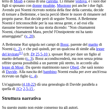
terra di
Moab
a causa di una
carestia
. Lì rimane
vedova
, e i suoi due
figli si sposano con
donne
moabite
.
Muoiono
poi anche i due figli.
Avendo poi Noemi ricevuto notizia della fine della carestia, decide
di tornare a Betlemme, e lascia perciò libere le nuore di rimanere nel
proprio paese. Rut decide però di seguire Noemi. A Betlemme
Noemi è irriconoscibile per la sua stessa gente, e ad essi ella
riassume brevemente la sua storia dicendo: "Non chiamatemi
Noemi, chiamatemi Mara, perché l'Onnipotente mi ha tanto
amareggiata!" (
v. 20
).
A Betlemme Rut spigola nei campi di
Booz
, parente del
marito
di
Noemi (
c. 2
), e che può quindi, per un qualcosa di simile alla
legge
[
1
]
del levirato
(cfr.
Dt
25,5-10
), sposare Rut per dare un figlio al
marito defunto (
c. 3
). Booz accondiscenderà, ma non senza prima
offrire questa possibilità a un parente più stretto, in accordo alla
legge di Mosè
. Da questo matrimonio nasce
Obed
, che sarà nonno
di
Davide
. Alla nascita del
bambino
Noemi esulta per aver anch'essa
ricevuto un figlio (
c. 4
).
Un'aggiunta (
4,18-22
) dà una genealogia di Davide parallela a
quella di
1Cr
2,5-15
.
Struttura narrativa
Su questo punto non esiste consenso tra gli autori.