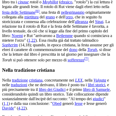
libro tra i
cinque
rotoli
o
Meghillot
(
ebraico
, "rotolo") la cui lettura è
legata alle grandi feste. Il rotolo di Rut viene dagli ebrei letto nella
[
6
]
festa delle Settimane
, una festa di
pellegrinaggio
originariamente
collegata alla
mietitura
del
grano
e dell'
orzo
, che in seguito fu
storicizzata e connessa alla celebrazione dell'
alleanza
del
Sinai
. La
relazione tra il rotolo di Rut e la festa delle Settimane è favorita, a
livello testuale, da ciò che si legge alla fine del primo capitolo del
libro:
Noemi
e Rut "arrivarono a
Betlemme
quando si cominciava a
mietere l'orzo" (
1,22
). Essa risulta già dal trattato talmudico
Sopherim
(14,18); quando, in epoca cristiana, la festa assunse per gli
ebrei il carattere di commemorazione del
dono
della
Torah
, si disse
che la letture dal libro è prescritta in tal giorno per insegnare che la
[
7
]
Torah
si può ottenere solo per mezzo di
sofferenze
.
Nella tradizione cristiana
Nella
tradizione
cristiana
, concretamente nei
LXX
, nella
Vulgata
e
nelle
traduzioni
che ne derivano, il libro è posto tra i
libri storici
, e
più precisamente tra il
libro dei Giudici
e il primo
libro di Samuele
,
considerandolo quindi un libro storico. Tale collocazione dipende
sostanzialmente dall'
incipit
del racconto: "Al tempo dei
giudici
"
(
1,1
) e dalla sua conclusione: "
Obed
generò
Iesse
e Iesse generò
Davide
" (
4,22
).