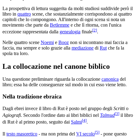
La prospettiva di lettura suggerita da molti studiosi suddivide però il
libro in
quattro
scene, che sostanzialmente corrispondono ai quattro
capitoli che lo compongono. All'interno di ogni scena si nota un
movimento che parte da
Betlemme
e che lì ritorna, con l'unica
[
2
]
eccezione rappresentata dalla
genealogia
finale
.
Nelle quattro scene
Noemi
e
Booz
non si incontrano mai faccia a
faccia, ma sempre e solo grazie alla
mediazione
di
Rut
che fa la
spola tra loro.
La collocazione nel canone biblico
Una questione preliminare riguarda la collocazione
canonica
del
libro; essa ha delle conseguenze sul modo in cui esso viene letto.
Nella tradizione ebraica
Dagli ebrei invece il libro di Rut è posto nel gruppo degli
Scritti
o
[
3
]
Agiografi
. Secondo l'ordine dato ai libri biblici nel
Talmud
il libro
[
4
]
di Rut è al primo posto, seguito dai
Salmi
.
[
5
]
Il
testo masoretico
- ma non prima del
VI secolo
- pone questo