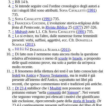
↑
BB 14 b.
↑
Si intende seguire così l'ordine cronologico degli autori a
cui i singoli libri sono attribuiti.
Sofia Cavalletti
(
1991
)
735.
↑
Sofia Cavalletti
(
1991
) 735.
↑
Francesca Cocchini
,
L'evoluzione storico-religiosa della
festa di Pentecoste
, in
Rivista Biblica
25 (
1977
) 297-326.
↑
Midrash
zuta
1,1. Cfr.
Sofia Cavalletti
(
1991
) 735.
↑
Lo si evince, tra l'altro, dalle numerose forme femminili
presenti: verbi, suffissi, aggettivi, ecc. Cfr.
Donatella
Scaiola
(
2011
).
9,0
9,1
9,2
↑
Donatella Scaiola
(
2011
).
↑
Di fatto non è nemmeno stata ancora risolta la questione
relativa all'esistenza o meno di
scuole
in
Israele
, a proposito
delle quali esistono prove, ma solo a partire da un'epoca
molto recente.
↑
Il fenomeno della rilettura dei testi è un fatto conosciuto dai
fedeli
tra
Antico
e
Nuovo Testamento
, ma in realtà è già
presente all'interno dell'Antico, soprattutto nei libri più
recenti, che spesso commentano testi e tradizioni più antiche.
↑
Dt
23,4
stabilisce che i
Moabiti
non possono e non
potranno entrare "nella
comunità
del
Signore
". Nei versetti
che seguono vengono poi elencati i motivi che giustificano
tale esclusione, ripercorrendo parte della
storia di Israele
.
Dt
23,4 è continuamente presente nell'orizzonte del libro di Rut,