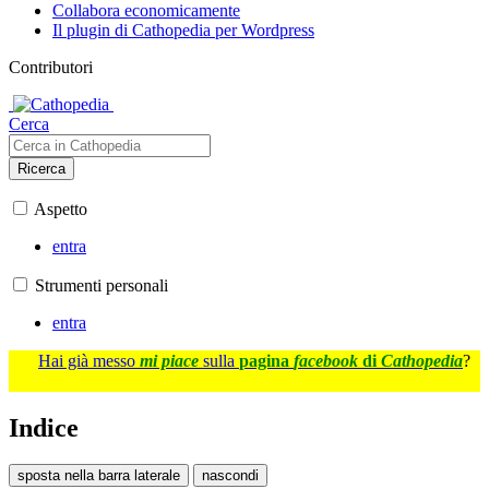
Collabora economicamente
Il plugin di Cathopedia per Wordpress
Contributori
Cerca
Ricerca
Aspetto
entra
Strumenti personali
entra
Hai già messo
mi piace
sulla
pagina
facebook
di
Cathopedia
?
Indice
sposta nella barra laterale
nascondi