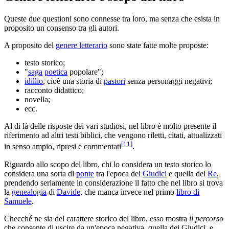
Queste due questioni sono connesse tra loro, ma senza che esista in
proposito un consenso tra gli autori.
A proposito del
genere letterario
sono state fatte molte proposte:
testo storico;
"
saga
poetica
popolare";
idillio
, cioè una storia di
pastori
senza personaggi negativi;
racconto didattico;
novella;
ecc.
Al di là delle risposte dei vari studiosi, nel libro è molto presente il
riferimento ad altri testi biblici, che vengono riletti, citati, attualizzati
[
11
]
in senso ampio, ripresi e commentati
.
Riguardo allo scopo del libro, chi lo considera un testo storico lo
considera una sorta di
ponte
tra l'epoca dei
Giudici
e quella dei
Re
,
prendendo seriamente in considerazione il fatto che nel libro si trova
la
genealogia
di
Davide
, che manca invece nel primo
libro di
Samuele
.
Checché ne sia del carattere storico del libro, esso mostra
il percorso
che consente di uscire da un'epoca negativa, quella dei Giudici, e