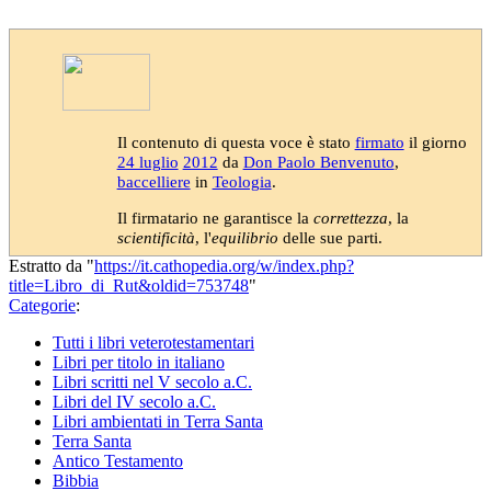
Il contenuto di questa voce è stato
firmato
il giorno
24 luglio
2012
da
Don Paolo Benvenuto
,
baccelliere
in
Teologia
.
Il firmatario ne garantisce la
correttezza
, la
scientificità
, l'
equilibrio
delle sue parti.
Estratto da "
https://it.cathopedia.org/w/index.php?
title=Libro_di_Rut&oldid=753748
"
Categorie
:
Tutti i libri veterotestamentari
Libri per titolo in italiano
Libri scritti nel V secolo a.C.
Libri del IV secolo a.C.
Libri ambientati in Terra Santa
Terra Santa
Antico Testamento
Bibbia