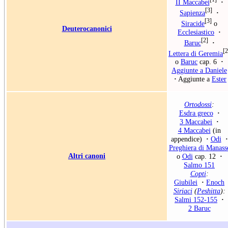
II Maccabei
·
[3]
Sapienza
·
[3]
Siracide
o
Deuterocanonici
Ecclesiastico
·
[2]
Baruc
·
[2
Lettera di Geremia
o
Baruc
cap. 6
·
Aggiunte a Daniele
·
Aggiunte a
Ester
Ortodossi
:
Esdra greco
·
3 Maccabei
·
4 Maccabei
(in
appendice)
·
Odi
·
Preghiera di Manass
Altri canoni
o
Odi
cap. 12
·
Salmo 151
Copti
:
Giubilei
·
Enoch
Siriaci
(
Peshitta
):
Salmi 152-155
·
2 Baruc