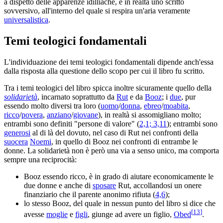
a dispetto delle apparenze idilliache, è in realtà uno scritto
sovversivo, all'interno del quale si respira un'aria veramente
universalistica
.
Temi teologici fondamentali
L'individuazione dei temi teologici fondamentali dipende anch'essa
dalla risposta alla questione dello scopo per cui il libro fu scritto.
Tra i temi teologici del libro spicca inoltre sicuramente quello della
solidarietà
, incarnato soprattutto da
Rut
e da
Booz
; i
due
, pur
essendo molto diversi tra loro (
uomo
/
donna
,
ebreo
/
moabita
,
ricco
/
povera
,
anziano
/
giovane
), in realtà si assomigliano molto;
entrambi sono definiti "persone di valore" (
2,1; 3,11
); entrambi sono
generosi
al di là del dovuto, nel caso di Rut nei confronti della
suocera
Noemi
, in quello di Booz nei confronti di entrambe le
donne. La solidarietà non è però una via a senso unico, ma comporta
sempre una reciprocità:
Booz essendo ricco, è in grado di aiutare economicamente le
due donne e anche di
sposare
Rut, accollandosi un onere
finanziario che il parente anonimo rifiuta (
4,6
);
lo stesso Booz, del quale in nessun punto del libro si dice che
[
13
]
avesse
moglie
e
figli
, giunge ad avere un figlio,
Obed
.