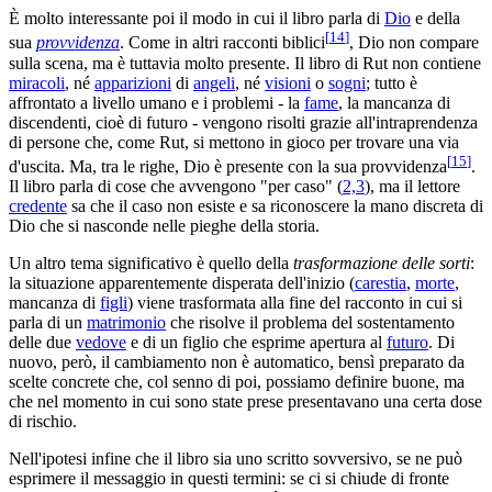
È molto interessante poi il modo in cui il libro parla di
Dio
e della
[
14
]
sua
provvidenza
. Come in altri racconti biblici
, Dio non compare
sulla scena, ma è tuttavia molto presente. Il libro di Rut non contiene
miracoli
, né
apparizioni
di
angeli
, né
visioni
o
sogni
; tutto è
affrontato a livello umano e i problemi - la
fame
, la mancanza di
discendenti, cioè di futuro - vengono risolti grazie all'intraprendenza
di persone che, come Rut, si mettono in gioco per trovare una via
[
15
]
d'uscita. Ma, tra le righe, Dio è presente con la sua provvidenza
.
Il libro parla di cose che avvengono "per caso" (
2,3
), ma il lettore
credente
sa che il caso non esiste e sa riconoscere la mano discreta di
Dio che si nasconde nelle pieghe della storia.
Un altro tema significativo è quello della
trasformazione delle sorti
:
la situazione apparentemente disperata dell'inizio (
carestia
,
morte
,
mancanza di
figli
) viene trasformata alla fine del racconto in cui si
parla di un
matrimonio
che risolve il problema del sostentamento
delle due
vedove
e di un figlio che esprime apertura al
futuro
. Di
nuovo, però, il cambiamento non è automatico, bensì preparato da
scelte concrete che, col senno di poi, possiamo definire buone, ma
che nel momento in cui sono state prese presentavano una certa dose
di rischio.
Nell'ipotesi infine che il libro sia uno scritto sovversivo, se ne può
esprimere il messaggio in questi termini: se ci si chiude di fronte