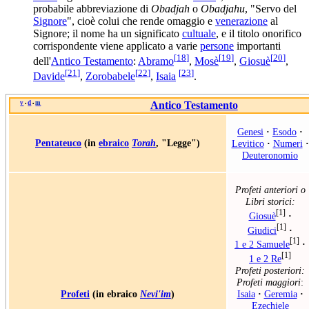
probabile abbreviazione di
Obadjah
o
Obadjahu
, "Servo del
Signore
", cioè colui che rende omaggio e
venerazione
al
Signore; il nome ha un significato
cultuale
, e il titolo onorifico
corrispondente viene applicato a varie
persone
importanti
[
18
]
[
19
]
[
20
]
dell'
Antico Testamento
:
Abramo
,
Mosè
,
Giosuè
,
[
21
]
[
22
]
[
23
]
Davide
,
Zorobabele
,
Isaia
.
v
d
m
Antico Testamento
•
•
Genesi
·
Esodo
·
Pentateuco
(in
ebraico
Torah
, "Legge")
Levitico
·
Numeri
·
Deuteronomio
Profeti anteriori o
Libri storici:
[1]
Giosuè
·
[1]
Giudici
·
[1]
1 e 2 Samuele
·
[1]
1 e 2 Re
Profeti posteriori:
Profeti maggiori
:
Isaia
·
Geremia
·
Profeti
(in ebraico
Nevi'im
)
Ezechiele