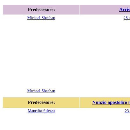
Predecessore:
Arciv
Michael Sheehan
28 
Michael Sheehan
Predecessore:
Nunzio apostolico 
Maurilio Silvani
23 