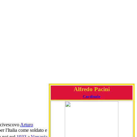
Alfredo Pacini
Cardinale
rcivescovo
Arturo
er l'Italia come soldato e
o poi nel
1933
a
Varsavia
.