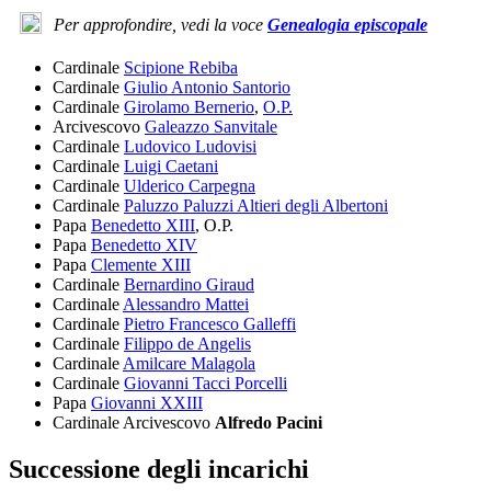
Per approfondire, vedi la voce
Genealogia episcopale
Cardinale
Scipione Rebiba
Cardinale
Giulio Antonio Santorio
Cardinale
Girolamo Bernerio
,
O.P.
Arcivescovo
Galeazzo Sanvitale
Cardinale
Ludovico Ludovisi
Cardinale
Luigi Caetani
Cardinale
Ulderico Carpegna
Cardinale
Paluzzo Paluzzi Altieri degli Albertoni
Papa
Benedetto XIII
, O.P.
Papa
Benedetto XIV
Papa
Clemente XIII
Cardinale
Bernardino Giraud
Cardinale
Alessandro Mattei
Cardinale
Pietro Francesco Galleffi
Cardinale
Filippo de Angelis
Cardinale
Amilcare Malagola
Cardinale
Giovanni Tacci Porcelli
Papa
Giovanni XXIII
Cardinale Arcivescovo
Alfredo Pacini
Successione degli incarichi