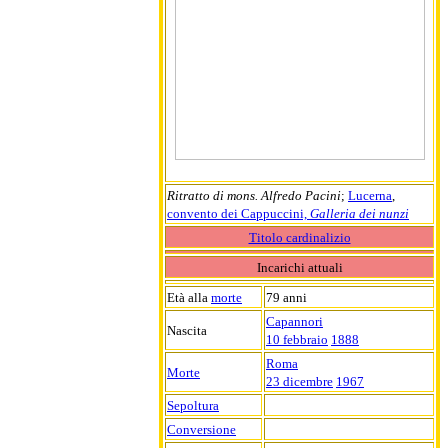
Ritratto di mons. Alfredo Pacini
;
Lucerna
,
convento dei Cappuccini,
Galleria dei nunzi
Titolo cardinalizio
Incarichi attuali
Età alla
morte
79 anni
Capannori
Nascita
10 febbraio
1888
Roma
Morte
23 dicembre
1967
Sepoltura
Conversione