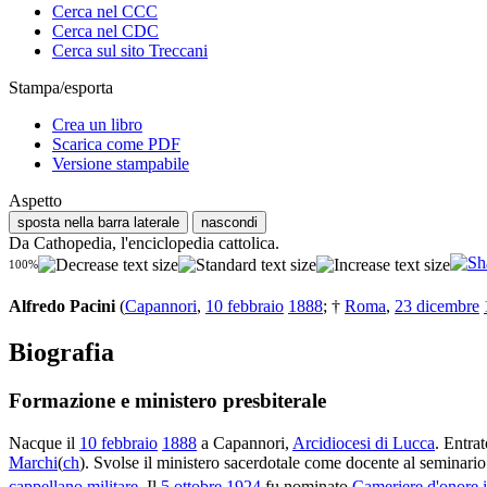
Cerca nel CCC
Cerca nel CDC
Cerca sul sito Treccani
Stampa/esporta
Crea un libro
Scarica come PDF
Versione stampabile
Aspetto
sposta nella barra laterale
nascondi
Da Cathopedia, l'enciclopedia cattolica.
100%
Alfredo Pacini
(
Capannori
,
10 febbraio
1888
; †
Roma
,
23 dicembre
Biografia
Formazione e ministero presbiterale
Nacque il
10 febbraio
1888
a Capannori,
Arcidiocesi di Lucca
. Entra
Marchi
(
ch
). Svolse il ministero sacerdotale come docente al seminari
cappellano militare
. Il
5 ottobre
1924
fu nominato
Cameriere d'onore 