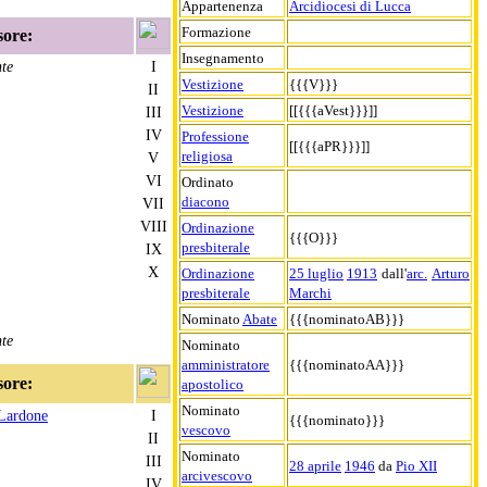
Appartenenza
Arcidiocesi di Lucca
Formazione
sore:
Insegnamento
te
I
Vestizione
{{{V}}}
II
Vestizione
[[{{{aVest}}}]]
III
IV
Professione
[[{{{aPR}}}]]
religiosa
V
VI
Ordinato
diacono
VII
VIII
Ordinazione
{{{O}}}
presbiterale
IX
X
Ordinazione
25 luglio
1913
dall'
arc.
Arturo
presbiterale
Marchi
Nominato
Abate
{{{nominatoAB}}}
te
Nominato
amministratore
{{{nominatoAA}}}
sore:
apostolico
Nominato
Lardone
I
{{{nominato}}}
vescovo
II
Nominato
III
28 aprile
1946
da
Pio XII
arcivescovo
IV