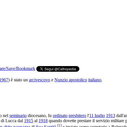
1967
) è stato un
arcivescovo
e
Nunzio apostolico
italiano
.
to nel
seminario
diocesano, fu
ordinato
presbitero
l'
11 luglio
1913
dall'a
o di Lucca dal
1915
al
1918
quando dovette prestare il servizio militare p
[
1
]
in abito paonazzo
di
Sua Santità
e inviato come segretario a Belgrad