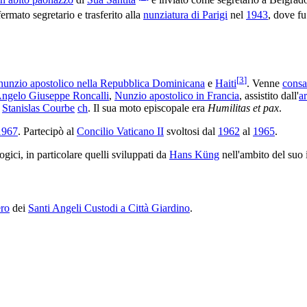
fermato segretario e trasferito alla
nunziatura di Parigi
nel
1943
, dove fu
[
3
]
nunzio apostolico nella Repubblica Dominicana
e
Haiti
. Venne
consa
ngelo Giuseppe Roncalli
,
Nunzio apostolico in Francia
, assistito dall'
ar
Stanislas Courbe
ch
. Il sua moto episcopale era
Humilitas et pax
.
1967
. Partecipò al
Concilio Vaticano II
svoltosi dal
1962
al
1965
.
gici, in particolare quelli sviluppati da
Hans Küng
nell'ambito del suo
ero
dei
Santi Angeli Custodi a Città Giardino
.