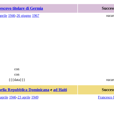
escovo titolare di Germia
Succes
aprile
1946
-
26 giugno
1967
vacan
con
con
{{{data}}}
vacan
nella Repubblica Dominicana
e
ad Haiti
Succes
aprile
1946
-
23 aprile
1949
Francesco 