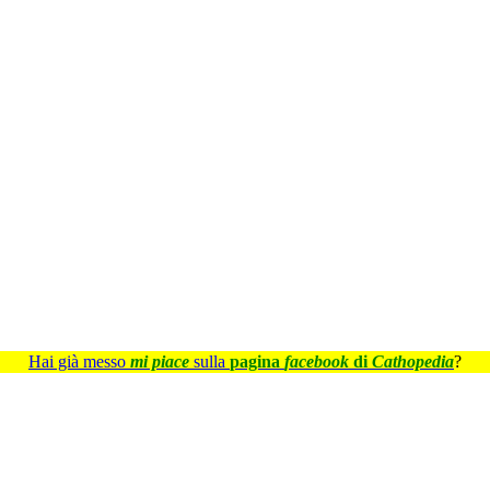
Hai già messo
mi piace
sulla
pagina
facebook
di
Cathopedia
?