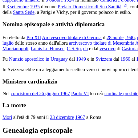
[
2
]
Il
3 settembre
1935
divenne
Prelato Domestico di Sua Santità
, con
della
Santa Sede
, a Parigi e Vichy, per il governo polacco in esilio.
Nomina episcopale e attività diplomatica
Fu eletto da
Pio XII
Arcivescovo titolare di Germia
il
28 aprile
1946
,
luglio
dello stesso anno dall'allora
arcivescovo titolare di Mesembria
A
Marcianopoli
,
Louis Le Hunsec
,
C.S.Sp.
ch
e dal
vescovo
di
Castoria
Fu
Nunzio apostolico in Uruguay
dal
1949
e in
Svizzera
dal
1960
al
In Svizzera ebbe un atteggiamento scettico verso i nuovi approcci teolo
Ministero cardinalizio
Nel
concistoro del 26 giugno 1967
Paolo VI
lo creò
cardinale presbit
La morte
Morì
all'età di 79 anni il
23 dicembre
1967
a Roma.
Genealogia episcopale