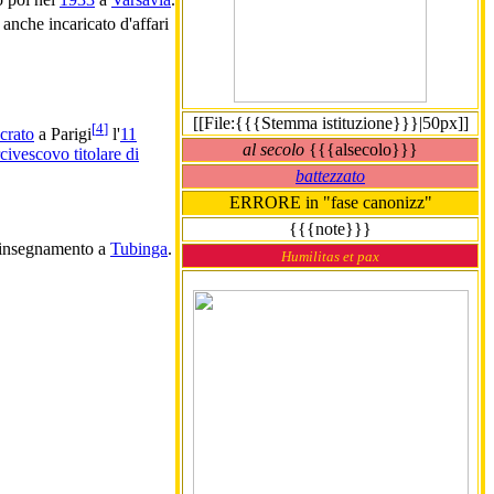
 anche incaricato d'affari
[[File:{{{Stemma istituzione}}}|50px]]
[
4
]
crato
a Parigi
l'
11
al secolo
{{{alsecolo}}}
civescovo titolare di
battezzato
ERRORE in "fase canonizz"
{{{note}}}
 insegnamento a
Tubinga
.
Humilitas et pax