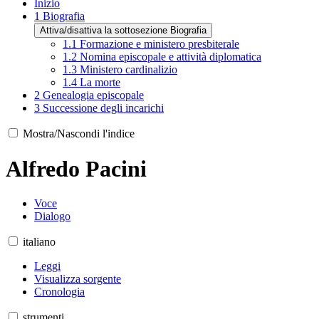
Inizio
1
Biografia
Attiva/disattiva la sottosezione Biografia
1.1
Formazione e ministero presbiterale
1.2
Nomina episcopale e attività diplomatica
1.3
Ministero cardinalizio
1.4
La morte
2
Genealogia episcopale
3
Successione degli incarichi
Mostra/Nascondi l'indice
Alfredo Pacini
Voce
Dialogo
italiano
Leggi
Visualizza sorgente
Cronologia
strumenti