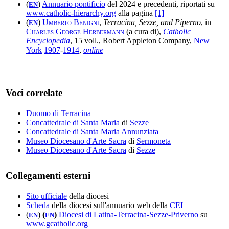
(
)
Annuario pontificio
del 2024 e precedenti, riportati su
EN
www.catholic-hierarchy.org
alla pagina
[1]
(
)
Umberto Benigni
,
Terracina, Sezze, and Piperno
, in
EN
Charles George Herbermann
(a cura di),
Catholic
Encyclopedia
, 15 voll., Robert Appleton Company,
New
York
1907
-
1914
,
online
Voci correlate
Duomo di Terracina
Concattedrale di Santa Maria
di
Sezze
Concattedrale di Santa Maria Annunziata
Museo Diocesano d'Arte Sacra
di
Sermoneta
Museo Diocesano d'Arte Sacra
di
Sezze
Collegamenti esterni
Sito ufficiale
della diocesi
Scheda
della diocesi sull'annuario web della
CEI
(
)
(
)
Diocesi di Latina-Terracina-Sezze-Priverno
su
EN
EN
www.gcatholic.org