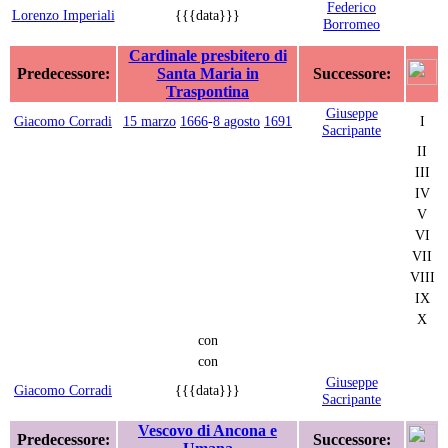
Federico
Lorenzo Imperiali
{{{data}}}
Borromeo
Cardinale presbitero di
Predecessore:
Santa Maria in
Successore:
Traspontina
Giuseppe
Giacomo Corradi
15 marzo
1666
-
8 agosto
1691
I
Sacripante
II
III
IV
V
VI
VII
VIII
IX
X
con
con
Giuseppe
Giacomo Corradi
{{{data}}}
Sacripante
Vescovo di Ancona e
Predecessore:
Successore: