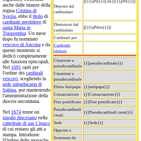
[[{{{aPd}}}]] da [[{{{pPd}}}]]
anche dalle istanze della
Deposto dal
regina
Cristina di
cardinalato
Svezia
, ebbe il
titolo
di
cardinale presbitero
di
Dimissioni dal
[[{{{aPdim}}}]]
santa Maria in
cardinalato
Traspontina
. Un mese
Cardinale per
dopo fu nominato
vescovo di Ancona
e da
Cardinale
questo momento si
elettore
dedicò completamente
Creazione a
alle funzioni episcopali.
{{{pseudocardinale}}}
pseudocardinale
Nel
1691
optò per
l'ordine dei
cardinali
Creazione a
vescovi
, scegliendo la
pseudocardinale
sede suburbicaria di
Eletto Antipapa
{{{antipapa}}}
Sabina
, pur mantenendo
Consacrazione
{{{Consacrazione}}}
l'amministrazione della
diocesi anconitana.
Fine pontificato
{{{Fine pontificato}}}
Pseudocardinali
Nel
1674
tenne un
{{{Pseudocardinali creati}}}
creati
sinodo diocesano
nella
Sede
{{{Sede}}}
cattedrale di san Ciriaco
di cui restano gli atti a
Opposto a
stampa. Introdusse
Sostenuto da
l'Ordine delle monache