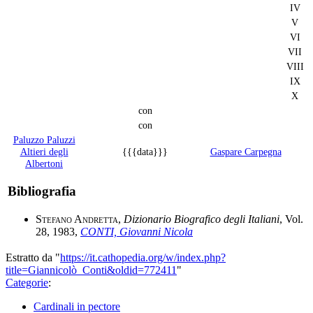
IV
V
VI
VII
VIII
IX
X
con
con
Paluzzo Paluzzi
Altieri degli
{{{data}}}
Gaspare Carpegna
Albertoni
Bibliografia
Stefano Andretta
,
Dizionario Biografico degli Italiani
, Vol.
28, 1983,
CONTI, Giovanni Nicola
Estratto da "
https://it.cathopedia.org/w/index.php?
title=Giannicolò_Conti&oldid=772411
"
Categorie
:
Cardinali in pectore