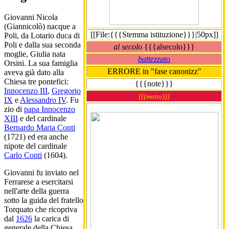
Giovanni Nicola
(Giannicolò) nacque a
[[File:{{{Stemma istituzione}}}|50px]]
Poli, da Lotario duca di
Poli e dalla sua seconda
al secolo
{{{alsecolo}}}
moglie, Giulia nata
battezzato
Orsini. La sua famiglia
ERRORE in "fase canonizz"
aveva già dato alla
Chiesa tre pontefici:
{{{note}}}
Innocenzo III
,
Gregorio
{{{motto}}}
IX
e
Alessandro IV
. Fu
zio di
papa Innocenzo
XIII
e del cardinale
Bernardo Maria Conti
(1721) ed era anche
nipote del cardinale
Carlo Conti
(1604).
Giovanni fu inviato nel
Ferrarese a esercitarsi
nell'arte della guerra
sotto la guida del fratello
Torquato che ricopriva
dal
1626
la carica di
generale della Chiesa.