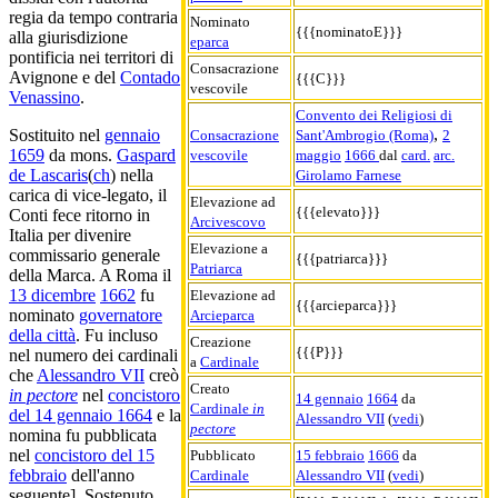
regia da tempo contraria
Nominato
{{{nominatoE}}}
alla giurisdizione
eparca
pontificia nei territori di
Consacrazione
Avignone e del
Contado
{{{C}}}
vescovile
Venassino
.
Convento dei Religiosi di
,
Sostituito nel
gennaio
Consacrazione
Sant'Ambrogio (Roma)
2
1659
da mons.
Gaspard
vescovile
maggio
1666
dal
card.
arc.
de Lascaris
(
ch
) nella
Girolamo Farnese
carica di vice-legato, il
Elevazione ad
{{{elevato}}}
Conti fece ritorno in
Arcivescovo
Italia per divenire
Elevazione a
commissario generale
{{{patriarca}}}
Patriarca
della Marca. A Roma il
13 dicembre
1662
fu
Elevazione ad
{{{arcieparca}}}
nominato
governatore
Arcieparca
della città
. Fu incluso
Creazione
{{{P}}}
nel numero dei cardinali
a
Cardinale
che
Alessandro VII
creò
Creato
in pectore
nel
concistoro
14 gennaio
1664
da
Cardinale
in
del 14 gennaio 1664
e la
Alessandro VII
(
vedi
)
pectore
nomina fu pubblicata
nel
concistoro del 15
Pubblicato
15 febbraio
1666
da
febbraio
dell'anno
Cardinale
Alessandro VII
(
vedi
)
seguente]. Sostenuto