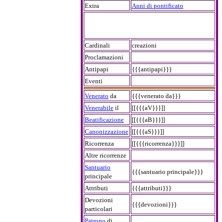
Extra
Anni di pontificato
Cardinali
creazioni
Proclamazioni
Antipapi
{{{antipapi}}}
Eventi
Venerato
da
{{{venerato da}}}
Venerabile
il
[[{{{aV}}}]]
Beatificazione
[[{{{aB}}}]]
Canonizzazione
[[{{{aS}}}]]
Ricorrenza
[[{{{ricorrenza}}}]]
Altre ricorrenze
Santuario
{{{santuario principale}}}
principale
Attributi
{{{attributi}}}
Devozioni
{{{devozioni}}}
particolari
Patrono
di