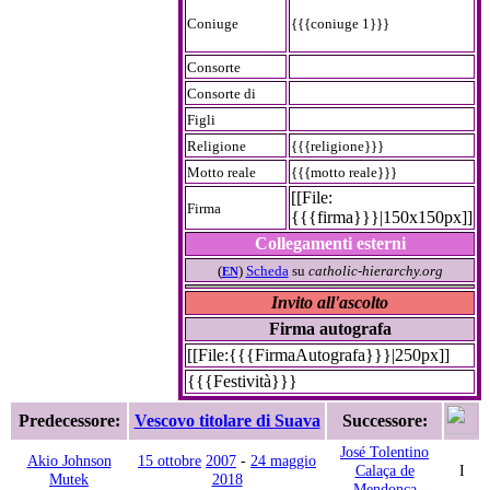
Coniuge
{{{coniuge 1}}}
Consorte
Consorte di
Figli
Religione
{{{religione}}}
Motto reale
{{{motto reale}}}
[[File:
Firma
{{{firma}}}|150x150px]]
Collegamenti esterni
(
)
Scheda
su
catholic-hierarchy.org
EN
Invito all'ascolto
Firma autografa
[[File:{{{FirmaAutografa}}}|250px]]
{{{Festività}}}
Predecessore:
Vescovo titolare di Suava
Successore:
José Tolentino
Akio Johnson
15 ottobre
2007
-
24 maggio
Calaça de
I
Mutek
2018
Mendonça