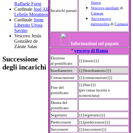
Suava
Raffaele Forni
Vescovo ausiliare
di
Cardinale
José Alí
Incarichi passati
Caracas
Lebrún Moratinos
Arcivescovo
Cardinale
Jorge
metropolita
di
Cumaná
Liberato Urosa
Savino
Vescovo
Jesús
González de
Informazioni sul papato
Zárate Salas
°
vescovo di Roma
Successione
Elezione
{{{inizio}}}
al pontificato
degli incarichi
Insediamento
{{{Insediamento}}}
Consacrazione
{{{consacrazione}}}
{{{fine}}}
Fine del
(per causa incerta o
pontificato
sconosciuta)
Durata del
pontificato
Segretario
{{{segretario}}}
Predecessore
{{{predecessore}}}
Successore
{{{successore}}}