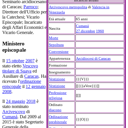
Incarichi attuali
Seminario arcidiocesano
di Caracas;
Parroco
;
Arcivescovo metropolita
di
Valencia in
Direttore dell'Ufficio per
Venezuela
la Catechesi; Vicario
Età attuale
65 anni
Episcopale; Incaricato
Cumaná
degli Affari Economici e
Nascita
27 dicembre
1960
Vicario Generale.
Morte
Ministero
Sepoltura
episcopale
Conversione
Appartenenza
Arcidiocesi di Caracas
Il
15 ottobre
2007
è
Formazione
stato eletto
Vescovo
titolare di Suava
ed
Insegnamento
Ausiliare di
Caracas
. Ha
Vestizione
{{{V}}}
ricevuto l'
ordinazione
Vestizione
[[{{{aVest}}}]]
episcopale
il
12 gennaio
2008
.
Professione
[[]]
religiosa
Il
24 maggio
2018
è
Ordinato
stato nominato
diacono
Arcivescovo
di
Cumaná
. Dal 2009 al
Ordinazione
{{{O}}}
2015 è stato Segretario
presbiterale
Generale della