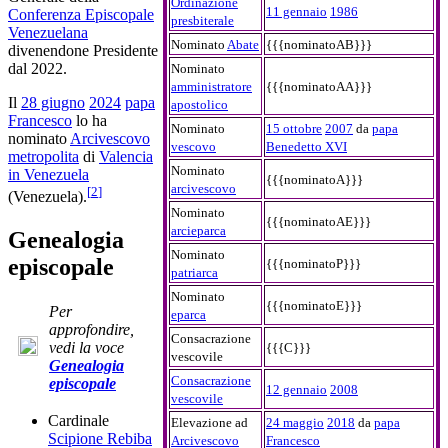
Ordinazione
11 gennaio
1986
Conferenza Episcopale
presbiterale
Venezuelana
Nominato
Abate
{{{nominatoAB}}}
divenendone Presidente
dal 2022.
Nominato
amministratore
{{{nominatoAA}}}
Il
28 giugno
2024
papa
apostolico
Francesco
lo ha
Nominato
15 ottobre
2007
da
papa
nominato
Arcivescovo
vescovo
Benedetto XVI
metropolita
di
Valencia
Nominato
in Venezuela
{{{nominatoA}}}
arcivescovo
[
2
]
(Venezuela).
Nominato
{{{nominatoAE}}}
arcieparca
Genealogia
Nominato
episcopale
{{{nominatoP}}}
patriarca
Nominato
{{{nominatoE}}}
Per
eparca
approfondire,
Consacrazione
vedi la voce
{{{C}}}
vescovile
Genealogia
Consacrazione
episcopale
12 gennaio
2008
vescovile
Cardinale
Elevazione ad
24 maggio
2018
da
papa
Scipione Rebiba
Arcivescovo
Francesco