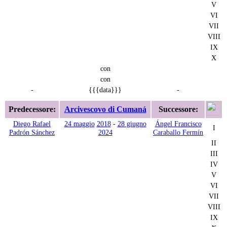
V
VI
VII
VIII
IX
X
con
con
-
{{{data}}}
-
Predecessore:
Arcivescovo di Cumaná
Successore:
Diego Rafael
24 maggio
2018
-
28 giugno
Ángel Francisco
I
Padrón Sánchez
2024
Caraballo Fermín
II
III
IV
V
VI
VII
VIII
IX