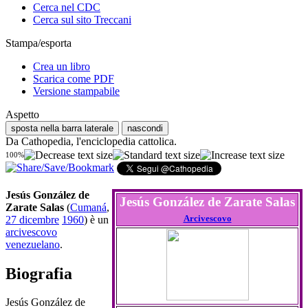
Cerca nel CDC
Cerca sul sito Treccani
Stampa/esporta
Crea un libro
Scarica come PDF
Versione stampabile
Aspetto
sposta nella barra laterale
nascondi
Da Cathopedia, l'enciclopedia cattolica.
100%
Jesús González de
Jesús González de Zarate Salas
Zarate Salas
(
Cumaná
,
Arcivescovo
27 dicembre
1960
) è un
arcivescovo
venezuelano
.
Biografia
Jesús González de