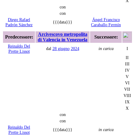
X
con
con
Diego Rafael
Ángel Francisco
{{{data}}}
Padrón Sánchez
Caraballo Fermín
Arcivescovo metropolita
Predecessore:
Successore:
di Valencia in Venezuela
Reinaldo Del
dal
28 giugno
2024
in carica
I
Prette Lissot
II
III
IV
V
VI
VII
VIII
IX
X
con
con
Reinaldo Del
{{{data}}}
in carica
Prette Lissot