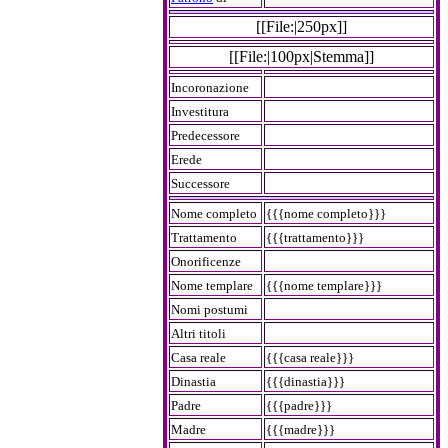
[[File:|250px]]
[[File:|100px|Stemma]]
Incoronazione
Investitura
Predecessore
Erede
Successore
Nome completo
{{{nome completo}}}
Trattamento
{{{trattamento}}}
Onorificenze
Nome templare
{{{nome templare}}}
Nomi postumi
Altri titoli
Casa reale
{{{casa reale}}}
Dinastia
{{{dinastia}}}
Padre
{{{padre}}}
Madre
{{{madre}}}