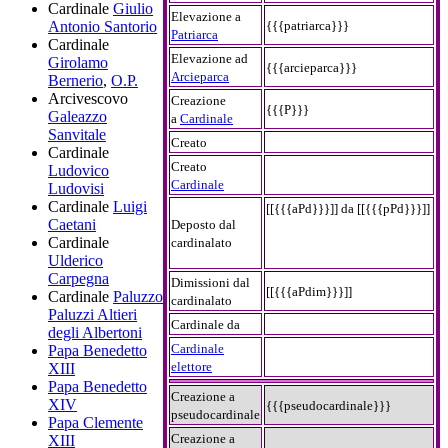
Cardinale
Giulio
Elevazione a
{{{patriarca}}}
Antonio Santorio
Patriarca
Cardinale
Elevazione ad
Girolamo
{{{arcieparca}}}
Arcieparca
Bernerio
,
O.P.
Arcivescovo
Creazione
{{{P}}}
Galeazzo
a
Cardinale
Sanvitale
Creato
Cardinale
Creato
Ludovico
Cardinale
Ludovisi
Cardinale
Luigi
[[{{{aPd}}}]] da [[{{{pPd}}}]]
Caetani
Deposto dal
Cardinale
cardinalato
Ulderico
Carpegna
Dimissioni dal
[[{{{aPdim}}}]]
Cardinale
Paluzzo
cardinalato
Paluzzi Altieri
Cardinale da
degli Albertoni
Cardinale
Papa Benedetto
elettore
XIII
Papa Benedetto
Creazione a
XIV
{{{pseudocardinale}}}
pseudocardinale
Papa Clemente
Creazione a
XIII