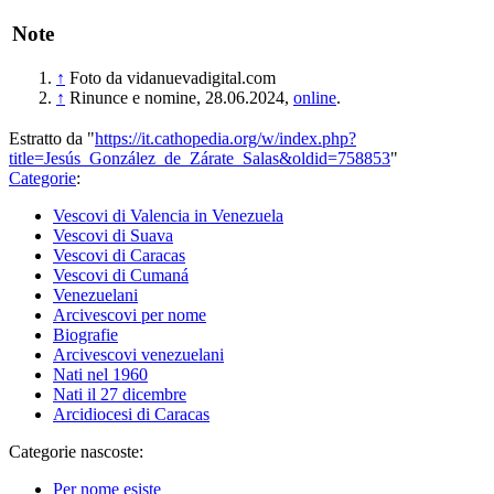
Note
↑
Foto da vidanuevadigital.com
↑
Rinunce e nomine, 28.06.2024,
online
.
Estratto da "
https://it.cathopedia.org/w/index.php?
title=Jesús_González_de_Zárate_Salas&oldid=758853
"
Categorie
:
Vescovi di Valencia in Venezuela
Vescovi di Suava
Vescovi di Caracas
Vescovi di Cumaná
Venezuelani
Arcivescovi per nome
Biografie
Arcivescovi venezuelani
Nati nel 1960
Nati il 27 dicembre
Arcidiocesi di Caracas
Categorie nascoste:
Per nome esiste