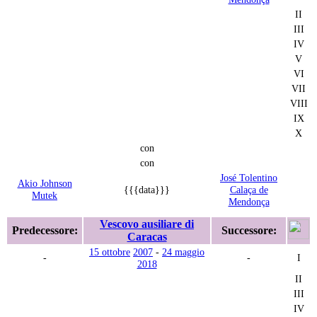
II
III
IV
V
VI
VII
VIII
IX
X
con
con
José Tolentino
Akio Johnson
{{{data}}}
Calaça de
Mutek
Mendonça
Vescovo ausiliare di
Predecessore:
Successore:
Caracas
15 ottobre
2007
-
24 maggio
-
-
I
2018
II
III
IV