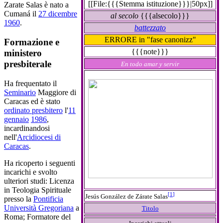
[[File:{{{Stemma istituzione}}}|50px]]
Zarate Salas è nato a
Cumaná il
27 dicembre
al secolo
{{{alsecolo}}}
1960
.
battezzato
ERRORE in "fase canonizz"
Formazione e
{{{note}}}
ministero
presbiterale
En todo amar y servir
Ha frequentato il
Seminario
Maggiore di
Caracas ed è stato
ordinato presbitero
l'
11
gennaio
1986
,
incardinandosi
nell'
Arcidiocesi di
Caracas
.
Ha ricoperto i seguenti
incarichi e svolto
ulteriori studi: Licenza
in Teologia Spirituale
[
1
]
Jesús González de Zárate Salas
presso la
Pontificia
Università Gregoriana
a
Titolo
Roma; Formatore del