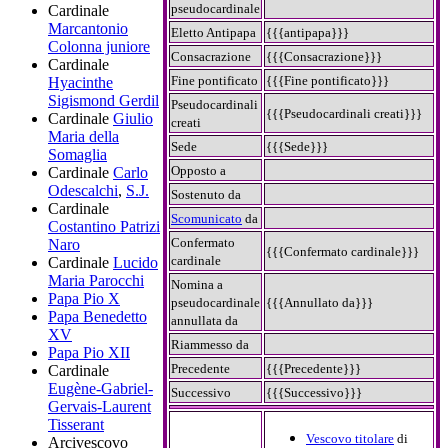
pseudocardinale
Cardinale
Marcantonio
Eletto Antipapa
{{{antipapa}}}
Colonna juniore
Consacrazione
{{{Consacrazione}}}
Cardinale
Fine pontificato
{{{Fine pontificato}}}
Hyacinthe
Sigismond Gerdil
Pseudocardinali
{{{Pseudocardinali creati}}}
Cardinale
Giulio
creati
Maria della
Sede
{{{Sede}}}
Somaglia
Opposto a
Cardinale
Carlo
Odescalchi
,
S.J.
Sostenuto da
Cardinale
Scomunicato
da
Costantino Patrizi
Confermato
Naro
{{{Confermato cardinale}}}
cardinale
Cardinale
Lucido
Maria Parocchi
Nomina a
Papa Pio X
pseudocardinale
{{{Annullato da}}}
Papa Benedetto
annullata da
XV
Riammesso da
Papa Pio XII
Precedente
{{{Precedente}}}
Cardinale
Eugène-Gabriel-
Successivo
{{{Successivo}}}
Gervais-Laurent
Tisserant
Vescovo titolare
di
Arcivescovo