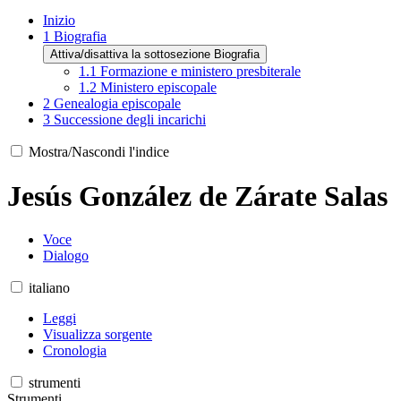
Inizio
1
Biografia
Attiva/disattiva la sottosezione Biografia
1.1
Formazione e ministero presbiterale
1.2
Ministero episcopale
2
Genealogia episcopale
3
Successione degli incarichi
Mostra/Nascondi l'indice
Jesús González de Zárate Salas
Voce
Dialogo
italiano
Leggi
Visualizza sorgente
Cronologia
strumenti
Strumenti