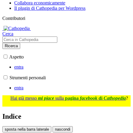
Collabora economicamente
Il plugin di Cathopedia per Wordpress
Contributori
Cerca
Ricerca
Aspetto
entra
Strumenti personali
entra
Hai già messo
mi piace
sulla
pagina
facebook
di
Cathopedia
?
Indice
sposta nella barra laterale
nascondi