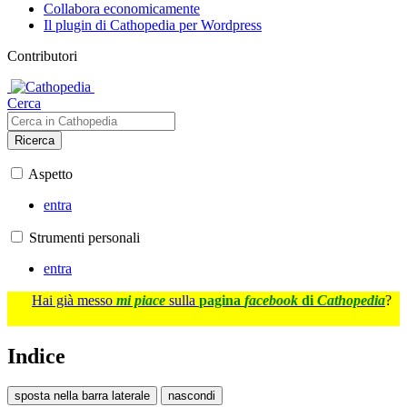
Collabora economicamente
Il plugin di Cathopedia per Wordpress
Contributori
Cerca
Ricerca
Aspetto
entra
Strumenti personali
entra
Hai già messo
mi piace
sulla
pagina
facebook
di
Cathopedia
?
Indice
sposta nella barra laterale
nascondi