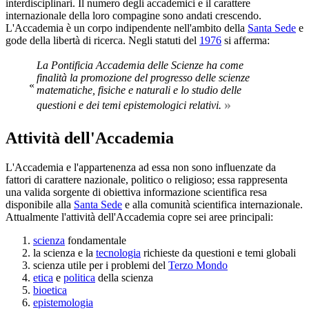
interdisciplinari. Il numero degli accademici e il carattere
internazionale della loro compagine sono andati crescendo.
L'Accademia è un corpo indipendente nell'ambito della
Santa Sede
e
gode della libertà di ricerca. Negli statuti del
1976
si afferma:
La Pontificia Accademia delle Scienze ha come
finalità la promozione del progresso delle scienze
«
matematiche, fisiche e naturali e lo studio delle
»
questioni e dei temi epistemologici relativi.
Attività dell'Accademia
L'Accademia e l'appartenenza ad essa non sono influenzate da
fattori di carattere nazionale, politico o religioso; essa rappresenta
una valida sorgente di obiettiva informazione scientifica resa
disponibile alla
Santa Sede
e alla comunità scientifica internazionale.
Attualmente l'attività dell'Accademia copre sei aree principali:
scienza
fondamentale
la scienza e la
tecnologia
richieste da questioni e temi globali
scienza utile per i problemi del
Terzo Mondo
etica
e
politica
della scienza
bioetica
epistemologia