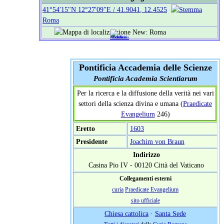
41°54′15″N
12°27′09″E
/
41.9041
,
12.4525
Roma
Pontificia Accademia delle Scienze
Pontificia Academia Scientiarum
Per la ricerca e la diffusione della verità nei vari
settori della scienza divina e umana (
Praedicate
Evangelium
246)
Eretto
1603
Presidente
Joachim von Braun
Indirizzo
Casina Pio IV - 00120 Città del Vaticano
Collegamenti esterni
curia
Praedicate Evangelium
sito ufficiale
Chiesa cattolica
·
Santa Sede