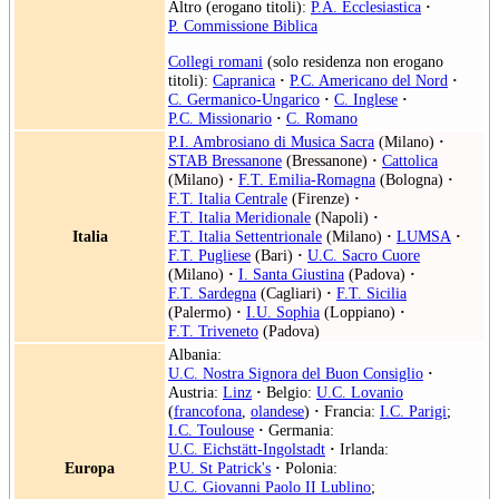
Altro (erogano titoli):
P.A. Ecclesiastica
·
P. Commissione Biblica
Collegi romani
(solo residenza non erogano
titoli):
Capranica
·
P.C. Americano del Nord
·
C. Germanico-Ungarico
·
C. Inglese
·
P.C. Missionario
·
C. Romano
P.I. Ambrosiano di Musica Sacra
(Milano)
·
STAB Bressanone
(Bressanone)
·
Cattolica
(Milano)
·
F.T. Emilia-Romagna
(Bologna)
·
F.T. Italia Centrale
(Firenze)
·
F.T. Italia Meridionale
(Napoli)
·
Italia
F.T. Italia Settentrionale
(Milano)
·
LUMSA
·
F.T. Pugliese
(Bari)
·
U.C. Sacro Cuore
(Milano)
·
I. Santa Giustina
(Padova)
·
F.T. Sardegna
(Cagliari)
·
F.T. Sicilia
(Palermo)
·
I.U. Sophia
(Loppiano)
·
F.T. Triveneto
(Padova)
Albania:
U.C. Nostra Signora del Buon Consiglio
·
Austria:
Linz
·
Belgio:
U.C. Lovanio
(
francofona
,
olandese
)
·
Francia:
I.C. Parigi
;
I.C. Toulouse
·
Germania:
U.C. Eichstätt-Ingolstadt
·
Irlanda:
Europa
P.U. St Patrick's
·
Polonia:
U.C. Giovanni Paolo II Lublino
;