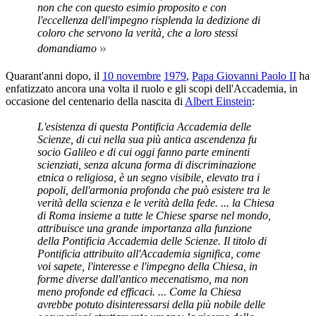
non che con questo esimio proposito e con
l'eccellenza dell'impegno risplenda la dedizione di
coloro che servono la verità, che a loro stessi
»
domandiamo
Quarant'anni dopo, il
10 novembre
1979
,
Papa Giovanni Paolo II
ha
enfatizzato ancora una volta il ruolo e gli scopi dell'Accademia, in
occasione del centenario della nascita di
Albert Einstein
:
L'esistenza di questa Pontificia Accademia delle
Scienze, di cui nella sua più antica ascendenza fu
socio Galileo e di cui oggi fanno parte eminenti
scienziati, senza alcuna forma di discriminazione
etnica o religiosa, è un segno visibile, elevato tra i
popoli, dell'armonia profonda che può esistere tra le
verità della scienza e le verità della fede. ... la Chiesa
di Roma insieme a tutte le Chiese sparse nel mondo,
attribuisce una grande importanza alla funzione
della Pontificia Accademia delle Scienze. Il titolo di
Pontificia attribuito all'Accademia significa, come
voi sapete, l'interesse e l'impegno della Chiesa, in
forme diverse dall'antico mecenatismo, ma non
meno profonde ed efficaci. ... Come la Chiesa
avrebbe potuto disinteressarsi della più nobile delle