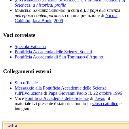
EN
Sciences: a historical profile
Marcelo Sánchez Sorondo
(a cura di),
I papi e la scienza
nell'epoca contemporanea
, con una prefazione di
Nicola
Cabibbo
,
Jaca Book
,
2009
Voci correlate
Specola Vaticana
Pontificia Accademia delle Scienze Sociali
Pontificia Accademia di San Tommaso d'Aquino
Collegamenti esterni
Sito ufficiale
Messaggio alla Pontificia Accademia delle Scienze
sull'Evoluzione
di
Papa Giovanni Paolo II
,
22 ottobre
1996
Voce
Pontificia Accademia delle Scienze
di
it.wiki
: il
materiale ivi presente è stato rielaborato in
senso cattolico
e
integrato
v
d
m
•
•