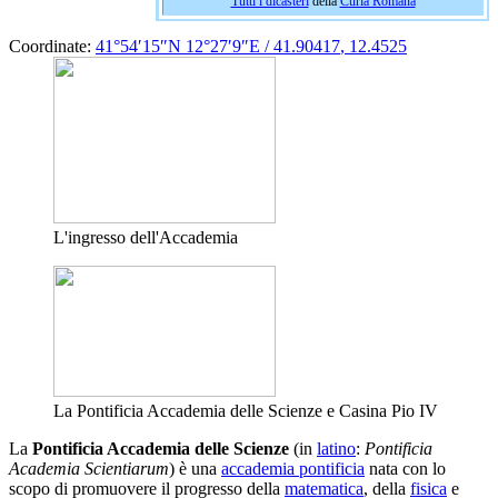
Tutti i dicasteri
della
Curia Romana
Coordinate:
41°54′15″N
12°27′9″E
/
41.90417
,
12.4525
L'ingresso dell'Accademia
La Pontificia Accademia delle Scienze e Casina Pio IV
La
Pontificia Accademia delle Scienze
(in
latino
:
Pontificia
Academia Scientiarum
) è una
accademia pontificia
nata con lo
scopo di promuovere il progresso della
matematica
, della
fisica
e