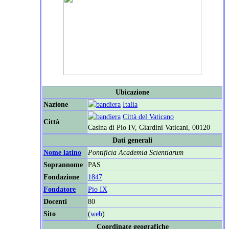
Ubicazione
Nazione
Italia
Città del Vaticano
Città
Casina di Pio IV, Giardini Vaticani, 00120
Dati generali
Nome latino
Pontificia Academia Scientiarum
Soprannome
PAS
Fondazione
1847
Fondatore
Pio IX
Docenti
80
Sito
(
web
)
Coordinate geografiche