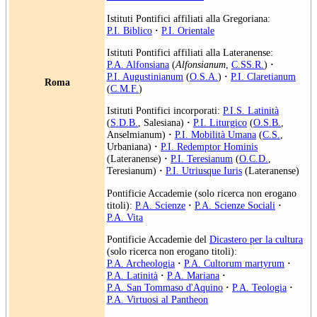
Istituti Pontifici affiliati alla Gregoriana:
P.I. Biblico
·
P.I. Orientale
Istituti Pontifici affiliati alla Lateranense:
P.A. Alfonsiana
(
Alfonsianum
,
C.SS.R.
)
·
P.I. Augustinianum
(
O.S.A.
)
·
P.I. Claretianum
Roma
(
C.M.F.
)
Istituti Pontifici incorporati:
P.I.S. Latinità
(
S.D.B.
, Salesiana)
·
P.I. Liturgico
(
O.S.B.
,
Anselmianum)
·
P.I. Mobilità Umana
(
C.S.
,
Urbaniana)
·
P.I. Redemptor Hominis
(Lateranense)
·
P.I. Teresianum
(
O.C.D.
,
Teresianum)
·
P.I. Utriusque Iuris
(Lateranense)
Pontificie Accademie (solo ricerca non erogano
titoli):
P.A. Scienze
·
P.A. Scienze Sociali
·
P.A. Vita
Pontificie Accademie del
Dicastero per la cultura
(solo ricerca non erogano titoli):
P.A. Archeologia
·
P.A. Cultorum martyrum
·
P.A. Latinità
·
P.A. Mariana
·
P.A. San Tommaso d'Aquino
·
P.A. Teologia
·
P.A. Virtuosi al Pantheon