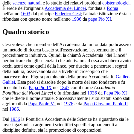
delle
scienze naturali
e lo studio dei relativi problemi
epistemologici
.
È erede dell'originaria
Accademia dei Lincei
, fondata a
Roma
nell'anno
1603
dal principe
Federico Cesi
; l'attuale istituzione è stata
rifondata con questo nome nell'anno
1936
da
papa Pio XI
.
Quadro storico
Cesi voleva che i membri dell'Accademia da lui fondata praticassero
un metodo di ricerca basato sull'osservazione, l'esperimento e il
procedimento induttivo. Quindi la chiamò Accademia "dei Lincei"
per indicare che gli scienziati che aderivano ad essa avrebbero avuto
occhi acuti come quelli della lince, per riuscire a penetrare i segreti
della natura, osservandola sia a livello microscopico che
macroscopico. Figura preminente della prima Accademia fu
Galileo
Galilei
. Essa però si dissolse dopo la morte del suo fondatore e fu
ricostituita da
Papa Pio IX
nel
1847
con il nome
Accademia
Pontificia dei Nuovi Lincei
e fu rifondata nel
1936
da
Papa Pio XI
che le diede il nome attuale. Successivamente i suoi statuti sono stati
aggiornati da
Papa Paolo VI
nel
1976
e da
Papa Giovanni Paolo II
nel
1986
.
Dal
1936
la Pontificia Accademia delle Scienze ha riguardato sia le
investigazioni su argomenti scientifici specifici appartenenti a
discipline definite, sia la promozione di cooperazioni