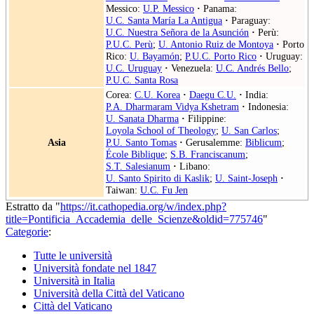
Messico:
U.P. Messico
·
Panama:
U.C. Santa María La Antigua
·
Paraguay:
U.C. Nuestra Señora de la Asunción
·
Perù:
P.U.C. Perù
;
U. Antonio Ruiz de Montoya
·
Porto
Rico:
U. Bayamón
;
P.U.C. Porto Rico
·
Uruguay:
U.C. Uruguay
·
Venezuela:
U.C. Andrés Bello
;
P.U.C. Santa Rosa
Corea:
C.U. Korea
·
Daegu C.U.
·
India:
P.A. Dharmaram Vidya Kshetram
·
Indonesia:
U. Sanata Dharma
·
Filippine:
Loyola School of Theology
;
U. San Carlos
;
Asia
P.U. Santo Tomas
·
Gerusalemme:
Biblicum
;
École Biblique
;
S.B. Franciscanum
;
S.T. Salesianum
·
Libano:
U. Santo Spirito di Kaslik
;
U. Saint-Joseph
·
Taiwan:
U.C. Fu Jen
Estratto da "
https://it.cathopedia.org/w/index.php?
title=Pontificia_Accademia_delle_Scienze&oldid=775746
"
Categorie
:
Tutte le università
Università fondate nel 1847
Università in Italia
Università della Città del Vaticano
Città del Vaticano