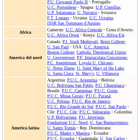
P.U. Giovanni Paolo II
·
Portogallo:
U.C. Portoghese
·
Spagna:
U.P. Comillas
;
U.P. Salamanca
;
U. Navarra
·
Svizzera:
F.T. Lugano
·
Ucraina:
U.C. Ucraina
;
ISSR San Tommaso d'Aquino
Camerun:
U.C. Africa Centrale
·
Costa d'Avorio:
Africa
U.C. Africa Ovest
·
Kenya:
U.C. Africa Est
Canada:
P.I. Studi Medievali
;
Regis College
;
U. Sait Paul
·
USA:
U.C. America
;
Boston College
;
Catholic Theological Union
;
America del nord
U. Georgetown
;
P.F. Immacolata Concezione
;
P.C. Josephinum
;
Loyola U. Chicago
;
U. Notre Dame
;
U. Saint Mary of the Lake
;
U. Santa Clara
;
St. Mary's
;
U. Villanova
Argentina:
P.U.C. Argentina
·
Bolivia:
U.C. Boliviana San Pablo
;
P.U. Chuquisaca
·
Brasile:
P.U.C. Campinas
;
P.U.C. Goiás
;
P.U.C. Minas Gerais
;
P.U.C. Paraná
;
U.C. Pelotas
;
P.U.C. Rio de Janeiro
;
P.U.C. Rio Grande do Sul
;
P.U.C. San Paolo
·
Cile:
P.U.C. Cile
;
P.U.C. Valparaiso
·
Colombia:
U.P. Bolivariana
;
P.U. Javeriana
;
Fondazione U.C. Nord
;
U. San Buenaventura
;
America latina
U. Santo Tomás
·
Rep. Dominicana:
P.U.C. Madre y Maestra
·
Ecuador:
P.U.C. Ecuador
·
Guatemala:
U. San Carlos
·