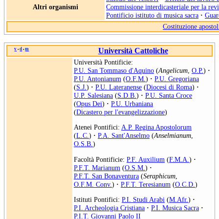
Altri organismi
Commissione interdicasteriale per la rev
Pontificio istituto di musica sacra
·
Guard
Costituzione apostol
v
d
m
Università Cattoliche
•
•
Università Pontificie:
P.U. San Tommaso d'Aquino
(
Angelicum
,
O.P.
)
·
P.U. Antonianum
(
O.F.M.
)
·
P.U. Gregoriana
(
S.J.
)
·
P.U. Lateranense
(
Diocesi di Roma
)
·
U.P. Salesiana
(
S.D.B.
)
·
P.U. Santa Croce
(
Opus Dei
)
·
P.U. Urbaniana
(
Dicastero per l'evangelizzazione
)
Atenei Pontifici:
A.P. Regina Apostolorum
(
L.C.
)
·
P.A. Sant'Anselmo
(
Anselmianum
,
O.S.B.
)
Facoltà Pontificie:
P.F. Auxilium
(
F.M.A.
)
·
P.F.T. Marianum
(
O.S.M.
)
·
P.F.T. San Bonaventura
(
Seraphicum
,
O.F.M. Conv.
)
·
P.F.T. Teresianum
(
O.C.D.
)
Istituti Pontifici:
P.I. Studi Arabi
(
M.Afr.
)
·
P.I. Archeologia Cristiana
·
P.I. Musica Sacra
·
P.I.T. Giovanni Paolo II