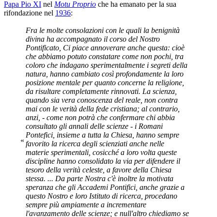
Papa Pio XI
nel
Motu Proprio
che ha emanato per la sua
rifondazione nel
1936
:
Fra le molte consolazioni con le quali la benignità
divina ha accompagnato il corso del Nostro
Pontificato, Ci piace annoverare anche questa: cioè
che abbiamo potuto constatare come non pochi, tra
coloro che indagano sperimentalmente i segreti della
natura, hanno cambiato così profondamente la loro
posizione mentale per quanto concerne la religione,
da risultare completamente rinnovati. La scienza,
quando sia vera conoscenza del reale, non contra
mai con le verità della fede cristiana; al contrario,
anzi, - come non potrà che confermare chi abbia
consultato gli annali delle scienze - i Romani
Pontefici, insieme a tutta la Chiesa, hanno sempre
«
favorito la ricerca degli scienziati anche nelle
materie sperimentali, cosicché a loro volta queste
discipline hanno consolidato la via per difendere il
tesoro della verità celeste, a favore della Chiesa
stessa. ... Da parte Nostra c'è inoltre la motivata
speranza che gli Accademi Pontifici, anche grazie a
questo Nostro e loro Istituto di ricerca, procedano
sempre più ampiamente a incrementare
l'avanzamento delle scienze; e null'altro chiediamo se