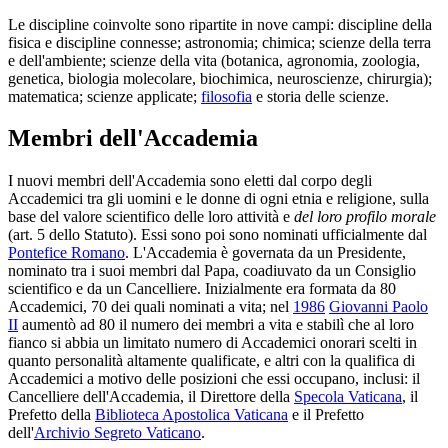
Le discipline coinvolte sono ripartite in nove campi: discipline della
fisica e discipline connesse; astronomia; chimica; scienze della terra
e dell'ambiente; scienze della vita (botanica, agronomia, zoologia,
genetica, biologia molecolare, biochimica, neuroscienze, chirurgia);
matematica; scienze applicate;
filosofia
e storia delle scienze.
Membri dell'Accademia
I nuovi membri dell'Accademia sono eletti dal corpo degli
Accademici tra gli uomini e le donne di ogni etnia e religione, sulla
base del valore scientifico delle loro attività e
del loro profilo morale
(art. 5 dello Statuto). Essi sono poi sono nominati ufficialmente dal
Pontefice Romano
. L'Accademia è governata da un Presidente,
nominato tra i suoi membri dal Papa, coadiuvato da un Consiglio
scientifico e da un Cancelliere. Inizialmente era formata da 80
Accademici, 70 dei quali nominati a vita; nel
1986
Giovanni Paolo
II
aumentò ad 80 il numero dei membri a vita e stabilì che al loro
fianco si abbia un limitato numero di Accademici onorari scelti in
quanto personalità altamente qualificate, e altri con la qualifica di
Accademici a motivo delle posizioni che essi occupano, inclusi: il
Cancelliere dell'Accademia, il Direttore della
Specola Vaticana
, il
Prefetto della
Biblioteca Apostolica Vaticana
e il Prefetto
dell'
Archivio Segreto Vaticano
.