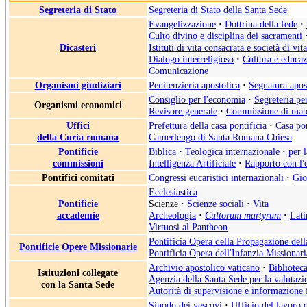
Segreteria di Stato
Segreteria di Stato della Santa Sede
Evangelizzazione
·
Dottrina della fede
·
Culto divino e disciplina dei sacramenti
Dicasteri
Istituti di vita consacrata e società di vit
Dialogo interreligioso
·
Cultura e educa
Comunicazione
Organismi giudiziari
Penitenzieria apostolica
·
Segnatura apos
Consiglio per l'economia
·
Segreteria pe
Organismi economici
Revisore generale
·
Commissione di mate
Uffici
Prefettura della casa pontificia
·
Casa pon
della Curia romana
Camerlengo di Santa Romana Chiesa
Pontificie
Biblica
·
Teologica internazionale
·
per 
commissioni
Intelligenza Artificiale
·
Rapporto con l'
Pontifici comitati
Congressi eucaristici internazionali
·
Gio
Ecclesiastica
Pontificie
Scienze
·
Scienze sociali
·
Vita
accademie
Archeologia
·
Cultorum martyrum
·
Lati
Virtuosi al Pantheon
Pontificia Opera della Propagazione del
Pontificie Opere Missionarie
Pontificia Opera dell'Infanzia Missionari
Archivio apostolico vaticano
·
Biblioteca
Istituzioni collegate
Agenzia della Santa Sede per la valutazio
con la Santa Sede
Autorità di supervisione e informazione 
Sinodo dei vescovi
·
Ufficio del lavoro 