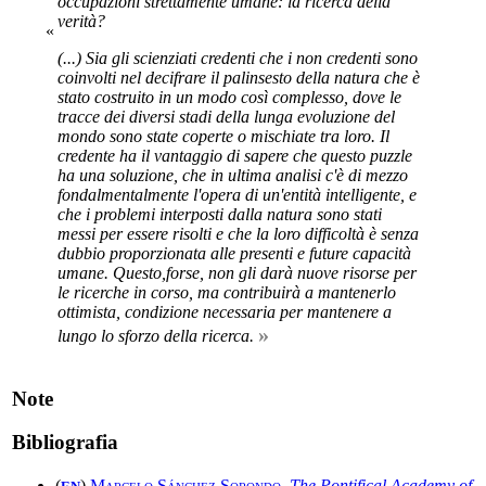
occupazioni strettamente umane: la ricerca della
verità?
«
(...) Sia gli scienziati credenti che i non credenti sono
coinvolti nel decifrare il palinsesto della natura che è
stato costruito in un modo così complesso, dove le
tracce dei diversi stadi della lunga evoluzione del
mondo sono state coperte o mischiate tra loro. Il
credente ha il vantaggio di sapere che questo puzzle
ha una soluzione, che in ultima analisi c'è di mezzo
fondalmentalmente l'opera di un'entità intelligente, e
che i problemi interposti dalla natura sono stati
messi per essere risolti e che la loro difficoltà è senza
dubbio proporzionata alle presenti e future capacità
umane. Questo,forse, non gli darà nuove risorse per
le ricerche in corso, ma contribuirà a mantenerlo
ottimista, condizione necessaria per mantenere a
»
lungo lo sforzo della ricerca.
Note
Bibliografia
(
)
Marcelo Sánchez Sorondo
,
The Pontifical Academy of