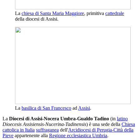
La
chiesa di Santa Maria Maggiore
, primitiva
cattedrale
della diocesi di Assisi.
La
basilica di San Francesco
ad
Assisi
.
La
Diocesi di Assisi-Nocera Umbra-Gualdo Tadino
(in
latino
Dioecesis Assisiensis-Nucerina-Tadinensis
) è una sede della
Chiesa
cattolica in Italia
suffraganea
dell'
Arcidiocesi di Perugia-Città della
Pieve
appartenente alla
Regione ecclesiastica Umbria
.