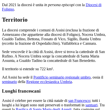
Dal 2021 la diocesi è unita
in persona episcopi
con la
Diocesi di
Foligno
.
Territorio
La diocesi comprende i comuni di Assisi (esclusa la frazione di
Armenzano che appartiene alla diocesi di Foligno), Nocera Umbra,
Gualdo Tadino, Bettona, Fossato di Vico, Sigillo, Bastia Umbra
(eccetto la frazione di Ospedalicchio), Valfabbrica e Cannara.
Sede vescovile è la città di Assisi, dove si trova la cattedrale di San
Rufino. A Nocera Umbra sorge la concattedrale di Santa Maria
Assunta, a Gualdo Tadino la concattedrale di San Benedetto.
Il territorio si estende su 722 km².
Ad Assisi ha sede il
Pontificio seminario regionale umbro
, ossia il
seminario
della
Regione ecclesiastica Umbria
.
Luoghi francescani
Assisi è celebre per essere la città natale di
san Francesco
; tutti i
luoghi a lui legati sono stati preservati o trasformati in
santuari
. Tra
questi la
Basilica di Santa Maria degli Angeli
, fatta costruire sul