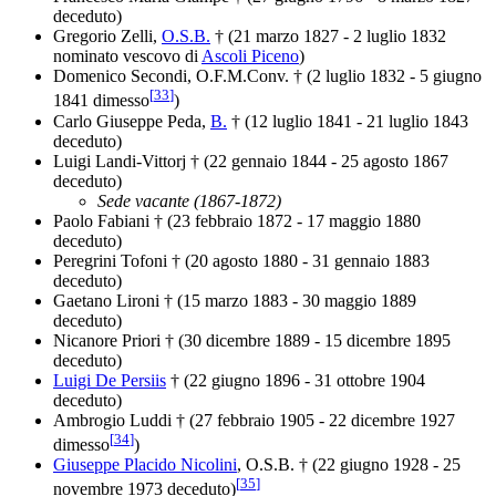
deceduto)
Gregorio Zelli,
O.S.B.
† (21 marzo 1827 - 2 luglio 1832
nominato vescovo di
Ascoli Piceno
)
Domenico Secondi, O.F.M.Conv. † (2 luglio 1832 - 5 giugno
[
33
]
1841 dimesso
)
Carlo Giuseppe Peda,
B.
† (12 luglio 1841 - 21 luglio 1843
deceduto)
Luigi Landi-Vittorj † (22 gennaio 1844 - 25 agosto 1867
deceduto)
Sede vacante (1867-1872)
Paolo Fabiani † (23 febbraio 1872 - 17 maggio 1880
deceduto)
Peregrini Tofoni † (20 agosto 1880 - 31 gennaio 1883
deceduto)
Gaetano Lironi † (15 marzo 1883 - 30 maggio 1889
deceduto)
Nicanore Priori † (30 dicembre 1889 - 15 dicembre 1895
deceduto)
Luigi De Persiis
† (22 giugno 1896 - 31 ottobre 1904
deceduto)
Ambrogio Luddi † (27 febbraio 1905 - 22 dicembre 1927
[
34
]
dimesso
)
Giuseppe Placido Nicolini
, O.S.B. † (22 giugno 1928 - 25
[
35
]
novembre 1973 deceduto)