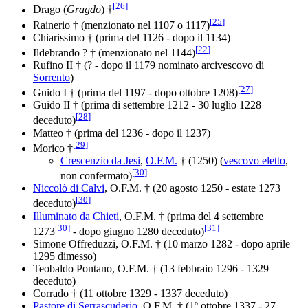
[
26
]
Drago (
Gragdo
) †
[
25
]
Rainerio † (menzionato nel 1107 o 1117)
Chiarissimo † (prima del 1126 - dopo il 1134)
[
22
]
Ildebrando ? † (menzionato nel 1144)
Rufino II † (? - dopo il 1179 nominato arcivescovo di
Sorrento
)
[
27
]
Guido I † (prima del 1197 - dopo ottobre 1208)
Guido II † (prima di settembre 1212 - 30 luglio 1228
[
28
]
deceduto)
Matteo † (prima del 1236 - dopo il 1237)
[
29
]
Morico †
Crescenzio da Jesi
,
O.F.M.
† (1250) (
vescovo eletto
,
[
30
]
non confermato)
Niccolò di Calvi
, O.F.M. † (20 agosto 1250 - estate 1273
[
30
]
deceduto)
Illuminato da Chieti
, O.F.M. † (prima del 4 settembre
[
30
]
[
31
]
1273
- dopo giugno 1280 deceduto)
Simone Offreduzzi, O.F.M. † (10 marzo 1282 - dopo aprile
1295 dimesso)
Teobaldo Pontano, O.F.M. † (13 febbraio 1296 - 1329
deceduto)
Corrado † (11 ottobre 1329 - 1337 deceduto)
Pastore di Serrascuderio
, O.F.M. † (1º ottobre 1337 - 27