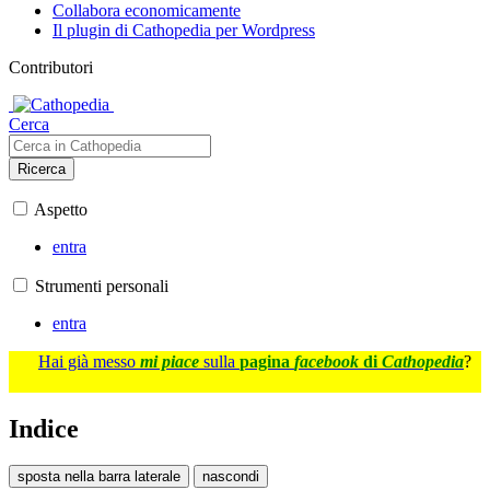
Collabora economicamente
Il plugin di Cathopedia per Wordpress
Contributori
Cerca
Ricerca
Aspetto
entra
Strumenti personali
entra
Hai già messo
mi piace
sulla
pagina
facebook
di
Cathopedia
?
Indice
sposta nella barra laterale
nascondi