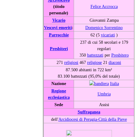
(titolo
Felice Accrocca
personale)
Vicario
Giovanni Zampa
Vescovi emeriti
:
Domenico Sorrentino
Parrocchie
62 (5
vicariati
)
237 di cui 58 secolari e 179
Presbiteri
regolari
350
battezzati
per
Presbitero
271
religiosi
467
religiose
21
diaconi
87.500 abitanti in 722 km²
83.100 battezzati (95,0% del totale)
Nazione
Italia
Regione
Umbria
ecclesiastica
Sede
Assisi
Suffraganea
dell'
Arcidiocesi di Perugia-Città della Pieve