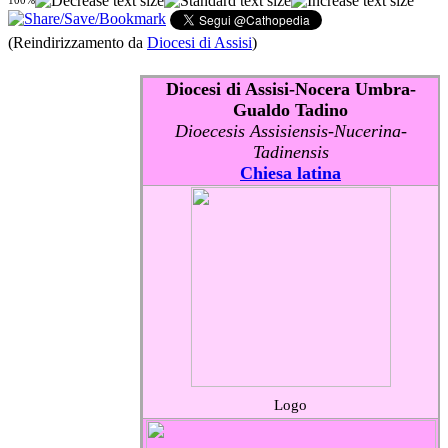
100%
(Reindirizzamento da
Diocesi di Assisi
)
Diocesi di Assisi-Nocera Umbra-
Gualdo Tadino
Dioecesis Assisiensis-Nucerina-
Tadinensis
Chiesa latina
Logo