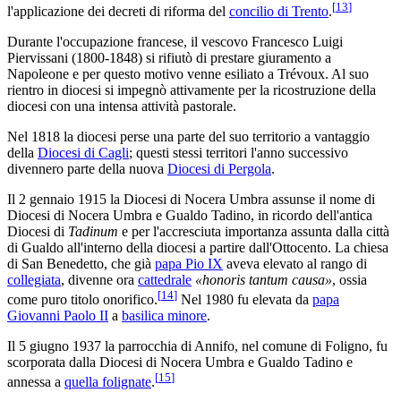
[
13
]
l'applicazione dei decreti di riforma del
concilio di Trento
.
Durante l'occupazione francese, il vescovo Francesco Luigi
Piervissani (1800-1848) si rifiutò di prestare giuramento a
Napoleone e per questo motivo venne esiliato a Trévoux. Al suo
rientro in diocesi si impegnò attivamente per la ricostruzione della
diocesi con una intensa attività pastorale.
Nel 1818 la diocesi perse una parte del suo territorio a vantaggio
della
Diocesi di Cagli
; questi stessi territori l'anno successivo
divennero parte della nuova
Diocesi di Pergola
.
Il 2 gennaio 1915 la Diocesi di Nocera Umbra assunse il nome di
Diocesi di Nocera Umbra e Gualdo Tadino, in ricordo dell'antica
Diocesi di
Tadinum
e per l'accresciuta importanza assunta dalla città
di Gualdo all'interno della diocesi a partire dall'Ottocento. La chiesa
di San Benedetto, che già
papa Pio IX
aveva elevato al rango di
collegiata
, divenne ora
cattedrale
«honoris tantum causa»
, ossia
[
14
]
come puro titolo onorifico.
Nel 1980 fu elevata da
papa
Giovanni Paolo II
a
basilica minore
.
Il 5 giugno 1937 la parrocchia di Annifo, nel comune di Foligno, fu
scorporata dalla Diocesi di Nocera Umbra e Gualdo Tadino e
[
15
]
annessa a
quella folignate
.