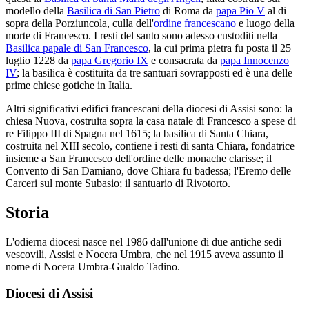
modello della
Basilica di San Pietro
di Roma da
papa Pio V
al di
sopra della Porziuncola, culla dell'
ordine francescano
e luogo della
morte di Francesco. I resti del santo sono adesso custoditi nella
Basilica papale di San Francesco
, la cui prima pietra fu posta il 25
luglio 1228 da
papa Gregorio IX
e consacrata da
papa Innocenzo
IV
; la basilica è costituita da tre santuari sovrapposti ed è una delle
prime chiese gotiche in Italia.
Altri significativi edifici francescani della diocesi di Assisi sono: la
chiesa Nuova, costruita sopra la casa natale di Francesco a spese di
re Filippo III di Spagna nel 1615; la basilica di Santa Chiara,
costruita nel XIII secolo, contiene i resti di santa Chiara, fondatrice
insieme a San Francesco dell'ordine delle monache clarisse; il
Convento di San Damiano, dove Chiara fu badessa; l'Eremo delle
Carceri sul monte Subasio; il santuario di Rivotorto.
Storia
L'odierna diocesi nasce nel 1986 dall'unione di due antiche sedi
vescovili, Assisi e Nocera Umbra, che nel 1915 aveva assunto il
nome di Nocera Umbra-Gualdo Tadino.
Diocesi di Assisi