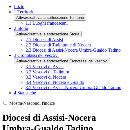
Inizio
1
Territorio
Attiva/disattiva la sottosezione Territorio
1.1
Luoghi francescani
2
Storia
Attiva/disattiva la sottosezione Storia
2.1
Diocesi di Assisi
2.2
Diocesi di Tadinum e di Nocera
2.3
Diocesi di Assisi-Nocera Umbra-Gualdo Tadino
3
Cronotassi dei vescovi
Attiva/disattiva la sottosezione Cronotassi dei vescovi
3.1
Vescovi di Assisi
3.2
Vescovi di Tadinum
3.3
Vescovi di Nocera
3.4
Vescovi di Nocera e Gualdo
3.5
Vescovi di Assisi-Nocera Umbra-Gualdo Tadino
4
Statistiche
Mostra/Nascondi l'indice
Diocesi di Assisi-Nocera
Umbra-Gualdo Tadino