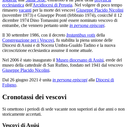
ecclesiastica
dell'
Arcidiocesi di Perugia
. Nel volgere di poco tempo
rimasero
vacanti
per la morte dei vescovi
Giuseppe Placido Nicolini
(novembre 1973) e Giuseppe Pronti (febbraio 1974), cosicché il 12
dicembre 1974 Dino Tomassini poté essere nominato vescovo di
entrambe, che vennero pertanto unite
in persona episcopi
.
Il 30 settembre 1986, con il decreto
Instantibus votis
della
Congregazione per i Vescovi
, fu stabilita la piena unione delle
Diocesi di Assisi e di Nocera Umbra-Gualdo Tadino e la nuova
circoscrizione ecclesiastica assunse il nome attuale.
Nel 2006 è stato inaugurato il
Museo diocesano di Assisi
, erede del
museo della cattedrale di San Rufino, fondato nel 1941 dal vescovo
Giuseppe Placido Nicolini
.
Dal 26 giugno 2021 è unita
in persona episcopi
alla
Diocesi di
Foligno
.
Cronotassi dei vescovi
Si omettono i periodi di sede vacante non superiori ai due anni o non
storicamente accertati.
Vescovi di Assisi