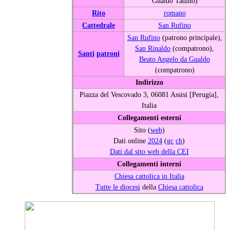
Gualdo Tadino)
Rito
romano
Cattedrale
San Rufino
San Rufino
(patrono principale),
San Rinaldo
(compatrono),
Santi
patroni
Beato Angelo da Gualdo
(compatrono)
Indirizzo
Piazza del Vescovado 3, 06081 Assisi [Perugia],
Italia
Collegamenti esterni
Sito (
web
)
Dati online
2024
(
gc
ch
)
Dati dal sito web della CEI
Collegamenti interni
Chiesa cattolica in Italia
Tutte le diocesi
della
Chiesa cattolica