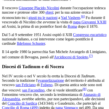
Il vescovo
Giuseppe Placido Nicolini
durante l'occupazione tedesca
nascose e protesse oltre 300
ebrei
; per la sua azione eroica è
[
6
]
riconosciuto tra i
giusti tra le nazioni
a
Yad Vashem
.
Fu durante il
vescovado di Nicolini che avvenne la visita di
papa Giovanni XXIII
ad Assisi, la prima di un pontefice fuori da
Roma
dopo il 1870.
Dal 5 al 9 settembre 1951 Assisi ospitò il XIII
Congresso eucaristico
nazionale italiano, a cui intervenne come legato pontificio il
cardinale
Ildefonso Schuster
.
Il 14 aprile 1980 la parrocchia San Michele Arcangelo di Limigiano,
[
7
]
nel comune di Bevagna, passò all'
Arcidiocesi di Spoleto
.
Diocesi di Tadinum e di Nocera
Nel IV secolo o nel V secolo fu eretta la Diocesi di
Tadinum
.
Secondo la tradizione l'
evangelizzazione
del territorio è attribuita al
vescovo
san Feliciano
di
Foligno
. Di questa antica sede sono noti
[
8
]
due vescovi:
san Facondino
, che si vuole identificare
con
l'omonimo vescovo che, secondo la testimonianza di
Atanasio di
Alessandria
, avrebbe aderito, pur non partecipandovi, alle decisioni
del
Concilio di Sardica
(343/344); e Gaudenzio, che partecipò al
Concilio di Roma (499)
indetto da
papa Simmaco
nel 499. Da una