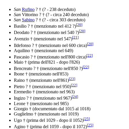
San
Rufino
? † (? - 238 deceduto)
San
Vittorino ? † (? - circa 240 deceduto)
San
Sabino
? † (? - circa 303 deceduto)
[
20
]
Basilio ? † (menzionato nel 412 ?)
[
20
]
Deodato ? † (menzionato nel 540 ?)
[
21
]
Avenzio † (menzionato nel 547)
[
20
]
Ildefonso ? † (menzionato nel 600 circa)
Aquilino † (menzionato nel 649)
[
22
]
Pascasio ? † (menzionato nell'800 circa)
Maio † (prima dell'821 - dopo l'826)
[
22
]
Bencreato ? † (menzionato nell'850 ?)
Ibone † (menzionato nell'853)
[
23
]
Raino † (menzionato nell'861)
[
22
]
Pietro ? † (menzionato nel 950)
Eremedio † (menzionato nel 963)
[
24
]
Ingizo ? † (menzionato nel 967)
Leone † (menzionato nel 985)
Giorgio † (documentato dal 1015 al 1018)
Guglielmo † (menzionato nel 1019)
[
25
]
Ugo † (prima del 1029 - dopo il 1052)
[
25
]
Agino † (prima del 1059 - dopo il 1072)