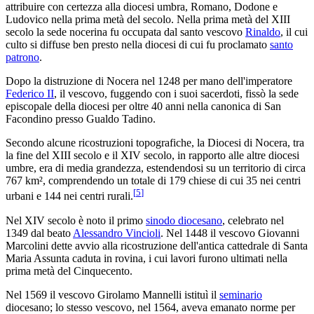
attribuire con certezza alla diocesi umbra, Romano, Dodone e
Ludovico nella prima metà del secolo. Nella prima metà del XIII
secolo la sede nocerina fu occupata dal santo vescovo
Rinaldo
, il cui
culto si diffuse ben presto nella diocesi di cui fu proclamato
santo
patrono
.
Dopo la distruzione di Nocera nel 1248 per mano dell'imperatore
Federico II
, il vescovo, fuggendo con i suoi sacerdoti, fissò la sede
episcopale della diocesi per oltre 40 anni nella canonica di San
Facondino presso Gualdo Tadino.
Secondo alcune ricostruzioni topografiche, la Diocesi di Nocera, tra
la fine del XIII secolo e il XIV secolo, in rapporto alle altre diocesi
umbre, era di media grandezza, estendendosi su un territorio di circa
767 km², comprendendo un totale di 179 chiese di cui 35 nei centri
[
5
]
urbani e 144 nei centri rurali.
Nel XIV secolo è noto il primo
sinodo diocesano
, celebrato nel
1349 dal beato
Alessandro Vincioli
. Nel 1448 il vescovo Giovanni
Marcolini dette avvio alla ricostruzione dell'antica cattedrale di Santa
Maria Assunta caduta in rovina, i cui lavori furono ultimati nella
prima metà del Cinquecento.
Nel 1569 il vescovo Girolamo Mannelli istituì il
seminario
diocesano; lo stesso vescovo, nel 1564, aveva emanato norme per