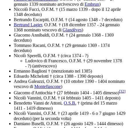
gennaio 1339 nominato arcivescovo di
Embrun
)
Niccolò Fucci, O.F.M. † (15 marzo 1339 - dopo il 12 aprile
1348 deceduto)
Bertrando Escarpiti, O.F.M. † (14 agosto 1348 - ? deceduto)
Bertrand Lagier
, O.F.M. † (18 dicembre 1357 - 24 gennaio
1368 nominato vescovo di
Glandèves
)
Giacomo Annibaldi, O.F.M. † (24 gennaio 1368 - 1369
deceduto)
Tommaso Racani, O.F.M. † (29 gennaio 1369 - 1374
deceduto)
Nicolò Sperelli, O.F.M. † (circa 1374 - ?)
Ludovico di Francesco, O.F.M. † (29 novembre 1378
- ?) (antivescovo)
Ermanno Baglioni † (menzionato nel 1385)
Edoardo Michelotti † (circa 1388 - 1390 deposto)
Andrea Galeazzi, O.F.M. † (10 ottobre 1390 - 1404 nominato
vescovo di
Montefiascone
)
[
32
]
Giacomo d'Antiochia † (27 febbraio 1404 - 1405 dimesso)
Nicolò Vannini, O.F.M. † (4 febbraio 1405 - 1411 deposto)
Benedetto Vanni de Attoni,
O.S.B.
† (prima del 15 marzo
1411 - 1419 dimesso)
Nicolò Vannini, O.F.M. † (23 aprile 1419 - 6 o 7 giugno 1429
deceduto) (per la seconda volta)
Damiano Buselli, O.F.M. † (26 agosto 1429 - 1444 dimesso)