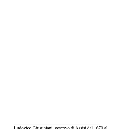
Ludovico Giustiniani, vescovo di Assisi dal 1670 al