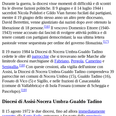
Durante la guerra, la diocesi visse momenti di difficoltà e di scontri
fra le diverse fazioni politiche. Il 9 giugno e il 14 luglio 1944 i
sacerdoti Nicola Polidori e Gildo Vian furono fucilati dai partigiani,
mentre il 19 giugno dello stesso anno un altro prete diocesano,
David Berrettini, venne giustiziato dai nazisti dopo aver ottenuto la
[
16
]
liberazione di 18 persone.
Il vescovo Domenico Ettorre (1940-
1943) venne accusato dai fascisti di svolgere attività politica e di
tenere contatti con partigiani democristiani; la sua ultima lettera
[
17
]
pastorale venne sequestrata per ordine del governo filonazista.
Il 19 marzo 1984 la Diocesi di Nocera Umbra-Gualdo Tadino
cedette le oltre 40
parrocchie
che si trovavano nelle Marche alle
limitrofe diocesi marchigiane di
Fabriano
,
Pergola
,
Camerino
e
[
18
]
Senigallia
.
Con queste cessioni, alla vigilia dell'unione con
Assisi, la Diocesi di Nocera Umbra-Gualdo Tadino comprendeva 39
parrocchie nei comuni di Nocera Umbra (15), Gualdo Tadino (16),
Fossato di Vico (5) e Sigillo, e nelle frazioni di Casacastalda
(comune di Valfabbrica) e di Isola Fossara (comune di Scheggia e
[
19
]
Pascelupo).
Diocesi di Assisi-Nocera Umbra-Gualdo Tadino
Il 15 agosto 1972 le due diocesi, fino ad allora
immediatamente
soggette
alla
Santa Sede
, entrarono a far parte della
provincia