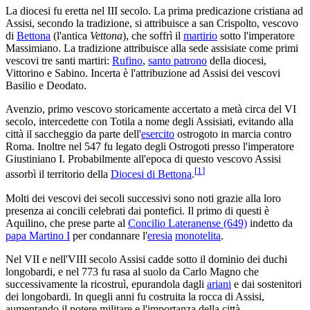
La diocesi fu eretta nel III secolo. La prima predicazione cristiana ad
Assisi, secondo la tradizione, si attribuisce a san Crispolto, vescovo
di
Bettona
(l'antica
Vettona
), che soffrì il
martirio
sotto l'imperatore
Massimiano. La tradizione attribuisce alla sede assisiate come primi
vescovi tre santi martiri:
Rufino
,
santo patrono
della diocesi,
Vittorino e Sabino. Incerta è l'attribuzione ad Assisi dei vescovi
Basilio e Deodato.
Avenzio, primo vescovo storicamente accertato a metà circa del VI
secolo, intercedette con Totila a nome degli Assisiati, evitando alla
città il saccheggio da parte dell'
esercito
ostrogoto in marcia contro
Roma. Inoltre nel 547 fu legato degli Ostrogoti presso l'imperatore
Giustiniano I. Probabilmente all'epoca di questo vescovo Assisi
[
1
]
assorbì il territorio della
Diocesi di Bettona
.
Molti dei vescovi dei secoli successivi sono noti grazie alla loro
presenza ai concili celebrati dai pontefici. Il primo di questi è
Aquilino, che prese parte al
Concilio Lateranense (649)
indetto da
papa Martino I
per condannare l'
eresia
monotelita
.
Nel VII e nell'VIII secolo Assisi cadde sotto il dominio dei duchi
longobardi, e nel 773 fu rasa al suolo da Carlo Magno che
successivamente la ricostruì, epurandola dagli
ariani
e dai sostenitori
dei longobardi. In quegli anni fu costruita la rocca di Assisi,
aumentando il potere militare e l'importanza della città.