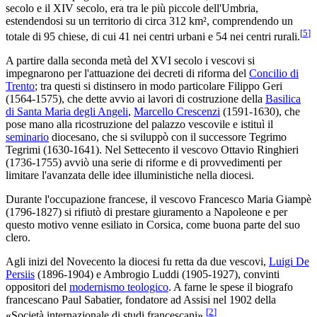
secolo e il XIV secolo, era tra le più piccole dell'Umbria,
estendendosi su un territorio di circa 312 km², comprendendo un
[
5
]
totale di 95 chiese, di cui 41 nei centri urbani e 54 nei centri rurali.
A partire dalla seconda metà del XVI secolo i vescovi si
impegnarono per l'attuazione dei decreti di riforma del
Concilio di
Trento
; tra questi si distinsero in modo particolare Filippo Geri
(1564-1575), che dette avvio ai lavori di costruzione della
Basilica
di Santa Maria degli Angeli
,
Marcello Crescenzi
(1591-1630), che
pose mano alla ricostruzione del palazzo vescovile e istituì il
seminario
diocesano, che si sviluppò con il successore Tegrimo
Tegrimi (1630-1641). Nel Settecento il vescovo Ottavio Ringhieri
(1736-1755) avviò una serie di riforme e di provvedimenti per
limitare l'avanzata delle idee illuministiche nella diocesi.
Durante l'occupazione francese, il vescovo Francesco Maria Giampè
(1796-1827) si rifiutò di prestare giuramento a Napoleone e per
questo motivo venne esiliato in Corsica, come buona parte del suo
clero.
Agli inizi del Novecento la diocesi fu retta da due vescovi,
Luigi De
Persiis
(1896-1904) e Ambrogio Luddi (1905-1927), convinti
oppositori del
modernismo teologico
. A farne le spese il biografo
francescano Paul Sabatier, fondatore ad Assisi nel 1902 della
[
2
]
«Società internazionale di studi francescani».