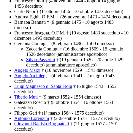
Francesco Oddi † (4 novembre 1444 - dopo il 14 giugno
1456 deceduto)
Carlo Nepi † (1º ottobre 1456 - 10 ottobre 1473 deceduto)
Andrea Egidi, O.F.M. † (26 novembre 1473 - 1474 deceduto)
Barnaba Bennati † (9 gennaio 1475 - 10 agosto 1483
dimesso)
Francesco Insegna, O.F.M. † (10 agosto 1483 succeduto - 10
dicembre 1495 deceduto)
Geremia Contugi † (8 febbraio 1496 - 1509 dimesso)
Zaccaria Contugi † (16 dicembre 1509 - 15 gennaio
1526 deceduto) (amministratore apostolico)
Silvio Passerini
† (19 gennaio 1526 - 20 aprile 1529
deceduto) (amministratore apostolico)
Angelo Marzi
† (10 novembre 1529 - 1541 dimesso)
Angelo Archilegi
† (4 febbraio 1541 - 2 maggio 1543
deceduto)
Luigi Magnasco di Santa Fiora
† (6 luglio 1543 - 1552
deceduto)
Tiberio Muti
† (9 marzo 1552 - 1554 dimesso)
Galeazzo Roscio † (8 ottobre 1554 - 16 ottobre 1563
deceduto)
Filippo Geri † (1º marzo 1564 - 1575 deceduto)
Antonio Lorenzini
† (2 dicembre 1575 - 1577 deceduto)
Giovanni Battista Brugnatelli
† (21 giugno 1577 - 1591
deceduto)