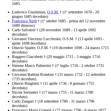
1685.
Ludovico Giustiniani,
O.S.M.
† (1º settembre 1670 - 20
giugno 1685 deceduto)
Francesco Nerli
† (1º ottobre 1685 - prima del 12 novembre
1689 dimesso)
Carlo Salvatori † (28 novembre 1689 - 13 aprile 1692
deceduto)
Giovanni Vincenzo Lucchesini, O.S.M. † (13 aprile 1693 -
aprile 1698 deceduto)
Ottavio Spader, O.F.M. † (19 dicembre 1698 - 24 marzo 1715
deceduto)
Ruggero Giacobetti † (29 maggio 1715 - 3 maggio 1716
deceduto)
Simone Marco Palmerini † (1º luglio 1716 - 2 ottobre 1731
deceduto)
Giovanni Battista Rondoni † (31 marzo 1732 - 12 settembre
1735 deceduto)
Ottavio Ringhieri † (11 aprile 1736 - 8 gennaio 1755
deceduto)
Nicola Sermattei † (17 marzo 1755 - 11 marzo 1780
deceduto)
Carlo Zangari † (18 settembre 1780 - 31 marzo 1796
deceduto)
Francesco Maria Giampè † (27 giugno 1796 - 8 marzo 1827