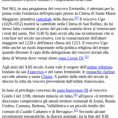
Nel 963, in una pergamena del vescovo Eremedio, è attestato per la
prima volta l'esistenza dell'episcopio presso la Chiesa di Santa Maria
[
2
]
Maggiore, primitiva
cattedrale
della diocesi.
Il vescovo Ugo
(1029-1052) trasferì la cattedrale nella Chiesa di San Rufino, da lui
stesso fatta costruire al posto del piccolo oratorio dove si veneravano
i resti del santo. Nel 1140 fu dato avvio alla sua ricostruzione che si
concluse nel secolo successivo, con la consacrazione dell'altare
maggiore nel 1228 e dell'intera chiesa nel 1253. Il vescovo Ugo
ebbe anche un ruolo importante nella politica religiosa del tempo
quando divenne il capo della delegazione dei vescovi inviati alla
[
3
]
dieta di Worms dove venne eletto
papa Leone IX
.
Agli inizi del XIII secolo Assisi vide il sorgere dell'
ordine religioso
fondato da san
Francesco
e del ramo femminile, le
monache clarisse
,
raccolte attorno a santa
Chiara
. A partire dalla metà del secolo la
diocesi fu retta da vescovi provenienti dall'ordine francescano.
In base al privilegio concesso da
papa Innocenzo III
al vescovo
[
4
]
Guido I nel 1198, ritenuto tuttavia un falso,
all'epoca «il territorio
diocesano comprendeva gli attuali territori comunali di Assisi, Bastia
Umbra, Cannara, Bettona, Valfabbrica e un piccolo lembo dei
[
2
]
comuni di Gualdo Cattaneo e di Bevagna».
Secondo alcune
ricostruzioni topografiche, la diocesi assisiate, tra la fine del XIII