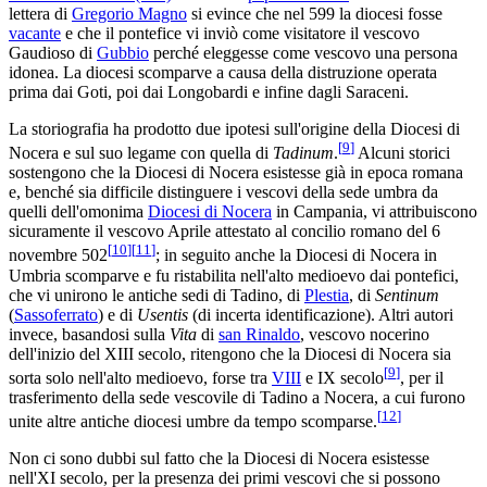
lettera di
Gregorio Magno
si evince che nel 599 la diocesi fosse
vacante
e che il pontefice vi inviò come visitatore il vescovo
Gaudioso di
Gubbio
perché eleggesse come vescovo una persona
idonea. La diocesi scomparve a causa della distruzione operata
prima dai Goti, poi dai Longobardi e infine dagli Saraceni.
La storiografia ha prodotto due ipotesi sull'origine della Diocesi di
[
9
]
Nocera e sul suo legame con quella di
Tadinum
.
Alcuni storici
sostengono che la Diocesi di Nocera esistesse già in epoca romana
e, benché sia difficile distinguere i vescovi della sede umbra da
quelli dell'omonima
Diocesi di Nocera
in Campania, vi attribuiscono
sicuramente il vescovo Aprile attestato al concilio romano del 6
[
10
]
[
11
]
novembre 502
; in seguito anche la Diocesi di Nocera in
Umbria scomparve e fu ristabilita nell'alto medioevo dai pontefici,
che vi unirono le antiche sedi di Tadino, di
Plestia
, di
Sentinum
(
Sassoferrato
) e di
Usentis
(di incerta identificazione). Altri autori
invece, basandosi sulla
Vita
di
san Rinaldo
, vescovo nocerino
dell'inizio del XIII secolo, ritengono che la Diocesi di Nocera sia
[
9
]
sorta solo nell'alto medioevo, forse tra
VIII
e IX secolo
, per il
trasferimento della sede vescovile di Tadino a Nocera, a cui furono
[
12
]
unite altre antiche diocesi umbre da tempo scomparse.
Non ci sono dubbi sul fatto che la Diocesi di Nocera esistesse
nell'XI secolo, per la presenza dei primi vescovi che si possono