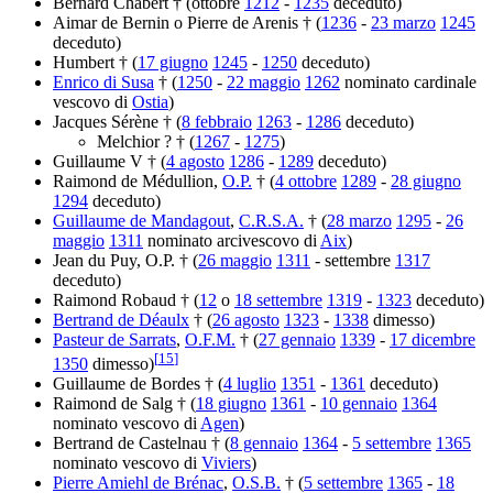
Bernard Chabert † (ottobre
1212
-
1235
deceduto)
Aimar de Bernin o Pierre de Arenis † (
1236
-
23 marzo
1245
deceduto)
Humbert † (
17 giugno
1245
-
1250
deceduto)
Enrico di Susa
† (
1250
-
22 maggio
1262
nominato cardinale
vescovo di
Ostia
)
Jacques Sérène † (
8 febbraio
1263
-
1286
deceduto)
Melchior ? † (
1267
-
1275
)
Guillaume V † (
4 agosto
1286
-
1289
deceduto)
Raimond de Médullion,
O.P.
† (
4 ottobre
1289
-
28 giugno
1294
deceduto)
Guillaume de Mandagout
,
C.R.S.A.
† (
28 marzo
1295
-
26
maggio
1311
nominato arcivescovo di
Aix
)
Jean du Puy, O.P. † (
26 maggio
1311
- settembre
1317
deceduto)
Raimond Robaud † (
12
o
18 settembre
1319
-
1323
deceduto)
Bertrand de Déaulx
† (
26 agosto
1323
-
1338
dimesso)
Pasteur de Sarrats
,
O.F.M.
† (
27 gennaio
1339
-
17 dicembre
[
15
]
1350
dimesso)
Guillaume de Bordes † (
4 luglio
1351
-
1361
deceduto)
Raimond de Salg † (
18 giugno
1361
-
10 gennaio
1364
nominato vescovo di
Agen
)
Bertrand de Castelnau † (
8 gennaio
1364
-
5 settembre
1365
nominato vescovo di
Viviers
)
Pierre Amiehl de Brénac
,
O.S.B.
† (
5 settembre
1365
-
18