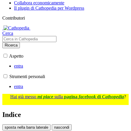
Collabora economicamente
Il plugin di Cathopedia per Wordpress
Contributori
Cerca
Ricerca
Aspetto
entra
Strumenti personali
entra
Hai già messo
mi piace
sulla
pagina
facebook
di
Cathopedia
?
Indice
sposta nella barra laterale
nascondi