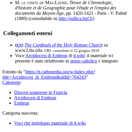
M. le comte de Mas-Latrie
,
Tresor de Chronologie,
d'histoire et de Geographie pour l'étude et l'emploi des
documents du Moyen-Âge
, pp. 1420-1421 - Paris - V. Palmé
(1889) (consultabile su
http://gallica.bnf.fr
)
Collegamenti esterni
(
)
The Cardinals of the Holy Roman Church
su
EN
www2.fiu.edu.
URL consultato il 22 giugno 2010
Voce
Arcidiocesi di Embrun
di
it.wiki
: il materiale ivi
presente è stato rielaborato in
senso cattolico
e integrato
Estratto da "
https://it.cathopedia.org/w/index.php?
title=Arcidiocesi_di_Embrun&oldid=764243
"
Categorie
:
Diocesi soppresse in Francia
Arcidiocesi di Embrun
Embrun
Categoria nascosta:
Voci che inglobano materiale di it.wiki