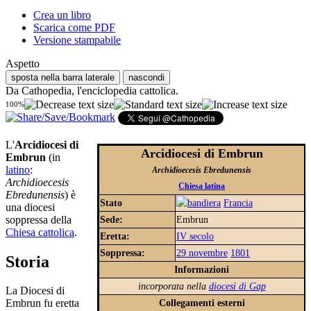
Crea un libro
Scarica come PDF
Versione stampabile
Aspetto
sposta nella barra laterale
nascondi
Da Cathopedia, l'enciclopedia cattolica.
100%
L'
Arcidiocesi di
Arcidiocesi di Embrun
Embrun
(in
latino
:
Archidioecesis Ebredunensis
Archidioecesis
Chiesa latina
Ebredunensis
) è
Stato
Francia
una diocesi
soppressa della
Sede:
Embrun
Chiesa cattolica
.
Eretta:
IV secolo
Soppressa:
29 novembre
1801
Storia
Informazioni
incorporata nella
diocesi di Gap
La Diocesi di
Collegamenti esterni
Embrun fu eretta