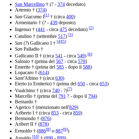
San Marcellino
† (? -
374
deceduto)
Artemio † (
374
)
[
1
]
San
Giacomo I
† (circa
400
)
Armentario † (? -
439
deposto)
[
2
]
Ingenuo † (
441
- circa
475
deceduto)
[
3
]
Catulino † (settembre
517
)
[
4
]
[
5
]
San
(?) Gallicano I †
San
Palladio †
[
6
]
Gallicano II † (circa
541
- circa
549
)
Salonio † (prima del
567
- circa
579
)
Emerito † (prima del
585
- dopo il
588
)
Lopacaro † (
614
)
Sant'
Albino † (circa
630
)
Eterio (o Emiterio) † (prima del
650
- circa
653
)
[
7
]
Vualchino † (circa
740
- ?)
Marcello † (prima del
791
? - dopo il
794
)
Bernardo †
Agerico † (menzionato nell'
829
)
Ariberto I † (circa
853
- circa
859
)
Bermondo † (
876
)
Aribert II † (
878
)
[
8
]
[
9
]
Ermoldo † (
886
o
887
)
[
10
]
Arnaldo
† (
890
-
899
)