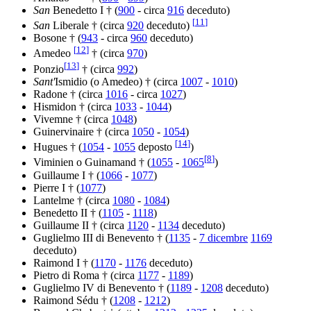
San
Benedetto I † (
900
- circa
916
deceduto)
[
11
]
San
Liberale † (circa
920
deceduto)
Bosone † (
943
- circa
960
deceduto)
[
12
]
Amedeo
† (circa
970
)
[
13
]
Ponzio
† (circa
992
)
Sant'
Ismidio (o Amedeo) † (circa
1007
-
1010
)
Radone † (circa
1016
- circa
1027
)
Hismidon † (circa
1033
-
1044
)
Vivemne † (circa
1048
)
Guinervinaire † (circa
1050
-
1054
)
[
14
]
Hugues † (
1054
-
1055
deposto
)
[
8
]
Viminien o Guinamand † (
1055
-
1065
)
Guillaume I † (
1066
-
1077
)
Pierre I † (
1077
)
Lantelme † (circa
1080
-
1084
)
Benedetto II † (
1105
-
1118
)
Guillaume II † (circa
1120
-
1134
deceduto)
Guglielmo III di Benevento † (
1135
-
7 dicembre
1169
deceduto)
Raimond I † (
1170
-
1176
deceduto)
Pietro di Roma † (circa
1177
-
1189
)
Guglielmo IV di Benevento † (
1189
-
1208
deceduto)
Raimond Sédu † (
1208
-
1212
)