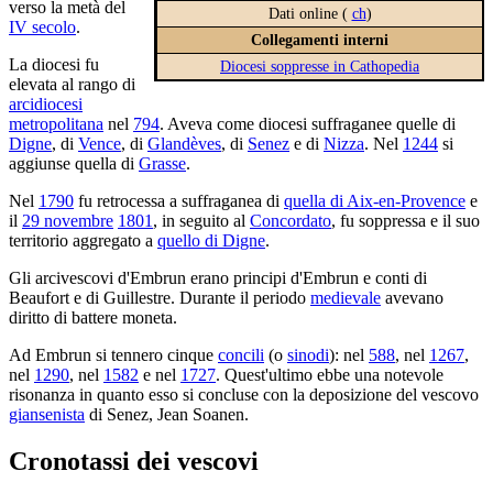
verso la metà del
Dati online (
ch
)
IV secolo
.
Collegamenti interni
La diocesi fu
Diocesi soppresse in Cathopedia
elevata al rango di
arcidiocesi
metropolitana
nel
794
. Aveva come diocesi suffraganee quelle di
Digne
, di
Vence
, di
Glandèves
, di
Senez
e di
Nizza
. Nel
1244
si
aggiunse quella di
Grasse
.
Nel
1790
fu retrocessa a suffraganea di
quella di Aix-en-Provence
e
il
29 novembre
1801
, in seguito al
Concordato
, fu soppressa e il suo
territorio aggregato a
quello di Digne
.
Gli arcivescovi d'Embrun erano principi d'Embrun e conti di
Beaufort e di Guillestre. Durante il periodo
medievale
avevano
diritto di battere moneta.
Ad Embrun si tennero cinque
concili
(o
sinodi
): nel
588
, nel
1267
,
nel
1290
, nel
1582
e nel
1727
. Quest'ultimo ebbe una notevole
risonanza in quanto esso si concluse con la deposizione del vescovo
giansenista
di Senez, Jean Soanen.
Cronotassi dei vescovi