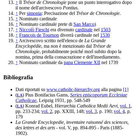
↑
Il
Trésor de Chronologie
pone un punto interrogativo dopo
il nome dell'arcivescovo
Pontius
.
↑
Per
simonia
: Precisazione del
Trésor de Chronologie
.
↑
Nominato cardinale
↑
Nominato cardinale prete di
San Marco
)
↑
Niccolò Fieschi
era divenuto
cardinale
nel
1503
↑
François de Tournon
diverrà cardinale nel
1530
↑
Arcivescovo scritto nell'elenco de
La Grande
Encyclopédie
, ma non è menzionato dal
Trésor de
Chronologie
, probabilmente poiché morì subito dopo la
nomina, prima della consacrazione e dell'insediamento.
↑
Nominato cardinale da
papa Clemente XII
nel 1739
Bibliografia
Dati riportati su
www.catholic-hierarchy.org
alla pagina
[1]
(
) Pius Bonifacius Gams,
Series episcoporum Ecclesiae
LA
Catholicae
, Leipzig 1931, pp. 548-549
(
) Konrad Eubel,
Hierarchia Catholica Medii Aevi
,
vol. 1
,
LA
pp. 233-234;
vol. 2
, pp. XXIII, 148;
vol. 3
, p. 190;
vol. 4
, p.
179
La Grande Encyclopedie, inventaire raisonné des sciences,
des lettres et des arts
- vol. V, pp. 894-895 - Paris (1885-
1902).