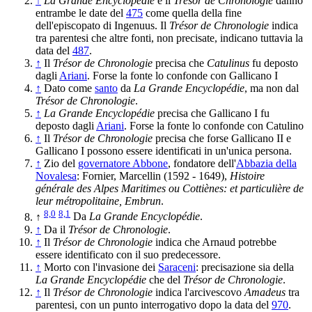
↑
La Grande Encyclopédie
e il
Trésor de Chronologie
danno
entrambe le date del
475
come quella della fine
dell'episcopato di Ingenuus. Il
Trésor de Chronologie
indica
tra parentesi che altre fonti, non precisate, indicano tuttavia la
data del
487
.
↑
Il
Trésor de Chronologie
precisa che
Catulinus
fu deposto
dagli
Ariani
. Forse la fonte lo confonde con Gallicano I
↑
Dato come
santo
da
La Grande Encyclopédie
, ma non dal
Trésor de Chronologie
.
↑
La Grande Encyclopédie
precisa che Gallicano I fu
deposto dagli
Ariani
. Forse la fonte lo confonde con Catulino
↑
Il
Trésor de Chronologie
precisa che forse Gallicano II e
Gallicano I possono essere identificati in un'unica persona.
↑
Zio del
governatore Abbone
, fondatore dell'
Abbazia della
Novalesa
: Fornier, Marcellin (1592 - 1649),
Histoire
générale des Alpes Maritimes ou Cottiènes: et particulière de
leur métropolitaine, Embrun
.
8,0
8,1
↑
Da
La Grande Encyclopédie
.
↑
Da il
Trésor de Chronologie
.
↑
Il
Trésor de Chronologie
indica che Arnaud potrebbe
essere identificato con il suo predecessore.
↑
Morto con l'invasione dei
Saraceni
: precisazione sia della
La Grande Encyclopédie
che del
Trésor de Chronologie
.
↑
Il
Trésor de Chronologie
indica l'arcivescovo
Amadeus
tra
parentesi, con un punto interrogativo dopo la data del
970
.