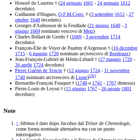
Honoré du Laurens † (
24 gennaio
1601
-
24 gennaio
1612
deceduto)
Guillaume d'Hugues,
O.F.M.Conv.
† (
3 settembre
1612
-
27
ottobre
1648
deceduto)
Georges d'Aubusson de la Feuillade (
21 giugno
1649
-
3
giugno
1669
nominato vescovo di
Metz
)
Charles Brûlart de Genlis † (
1669
-
3 novembre
1714
deceduto)
François-Elie de Voyer de Paulmy d'Argenson † (
16 dicembre
1715
-
6 maggio
1720
nominato arcivescovo di
Bordeaux
)
Jean-François-Gabriel de Hénin-Liétard † (
27 maggio
1720
-
26 aprile
1724
deceduto)
Pierre Guérin de Tencin
† (
12 giugno
1724
-
11 novembre
[
20
]
1740
nominato arcivescovo di
Lione
)
Bernardin-François Fouquet † (
1740
o
1741
-
1767
dimesso)
Pierre-Louis de Leyssi † (
15 giugno
1767
-
26 agosto
1801
deceduto)
Note
↑
Albinus
è dato dopo
Jacobus
dal
Trésor de Chronologie
,
come forma nominale alternativa ma con un punto
interrogativo