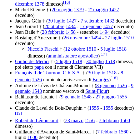
[
16
]
dicembre
1378
dimesso)
Michel Etienne † (
20 maggio
1379
-
1º maggio
1427
deceduto)
Jacques Gélu † (
30 luglio
1427
-
7 settembre
1432
deceduto)
Jean Girard † (
20 ottobre
1434
-
17 gennaio
1457
deceduto)
Jean Baile † (
28 febbraio
1458
- settembre
1494
deceduto)
Rostaing d'Ancezune † (
26 novembre
1494
-
27 luglio
1510
deceduto)
Niccolò Fieschi
† (
12 ottobre
1510
-
5 luglio
1518
[
17
]
dimesso) (
amministratore apostolico
)
Giulio de' Medici
† (
5 luglio
1518
-
30 luglio
1518
dimesso,
poi eletto
papa
con il nome di Clemente VII)
François II de Tournon
,
C.R.S.A.
† (
30 luglio
1518
-
8
[
18
]
gennaio
1526
nominato arcivescovo di
Bourges
)
Antoine de Lévis de Château-Morand † (
8 gennaio
1526
-
9
gennaio
1548
nominato vescovo di
Saint-Flour
)
Balthasar de Jarente † (
9 gennaio
1548
-
27 giugno
1555
deceduto)
Claude de Laval de Bois-Dauphin † (
1555
-
1555
deceduto)
[
19
]
Robert de Lénoncourt
† (
23 marzo
1556
-
7 febbraio
1560
dimesso)
Guillaume d'Avançon de Saint-Marcel † (
7 febbraio
1560
-
luglio
1600
deceduto)