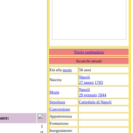
Titolo cardinalizio
Incarichi attuali
Età alla
morte
58 anni
Napoli
Nascita
27 marzo
1785
Napoli
Morte
29 gennaio
1844
Sepoltura
Cattedrale di Napoli
Conversione
Appartenenza
sore:
Formazione
I
Insegnamento
II