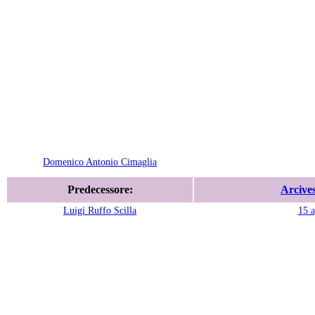
Domenico Antonio Cimaglia
Predecessore:
Arcives
Luigi Ruffo Scilla
15 a