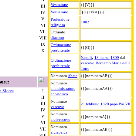
Vestizione
{{{V}}}
III
Vestizione
[[{{{aVest}}}]]
IV
V
Professione
1802
religiosa
VI
VII
Ordinato
diacono
VIII
IX
Ordinazione
{{{O}}}
presbiterale
X
,
Napoli
18 marzo
1809
dal
Ordinazione
vescovo
Bernardo Maria della
presbiterale
Torre
Nominato
Abate
{{{nominatoAB}}}
sore:
Nominato
amministratore
{{{nominatoAA}}}
o Sforza
I
apostolico
II
Nominato
III
21 febbraio
1820
papa Pio VII
vescovo
IV
Nominato
V
{{{nominatoA}}}
arcivescovo
VI
Nominato
VII
{{{nominatoAE}}}
arcieparca
VIII