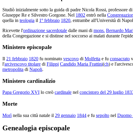
Studiò inizialmente sotto la guida di padre Nicola Rossi, professore di
Giuseppe Re e Silvestro Gorgone. Nel
1802
entrò nella
Congregazione
quella in
teologia
il
1º febbraio
1820
, entrambe all'Università di Napol
Ricevette l'
ordinazione sacerdotale
dalle mani di
mons.
Bernardo Mari
della Congregazione e si distinse nel soccorso ai malati durante l'epid
Ministero episcopale
Il
21 febbraio
1820
fu nominato
vescovo
di
Molfetta
e fu
consacrato
v
l'
arcivescovo titolare
di
Filippi
Candido Maria Frattini
(
ch
) e l'arcivesc
metropolita
di
Napoli
.
Ministero cardinalizio
Papa Gregorio XVI
lo creò
cardinale
nel
concistoro del 29 luglio 183
Morte
Morì
nella sua città natale il
29 gennaio
1844
e fu
sepolto
nel
Duomo d
Genealogia episcopale