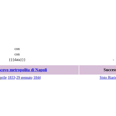
con
con
{{{data}}}
-
covo metropolita di Napoli
Succes
prile
1833
-
29 gennaio
1844
Sisto Riari