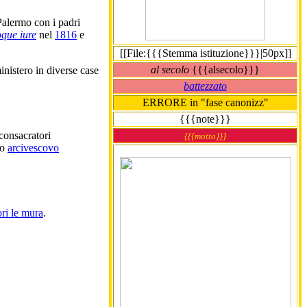
Palermo con i padri
oque iure
nel
1816
e
[[File:{{{Stemma istituzione}}}|50px]]
al secolo
{{{alsecolo}}}
ministero in diverse case
battezzato
ERRORE in "fase canonizz"
{{{note}}}
-consacratori
{{{motto}}}
so
arcivescovo
ri le mura
.