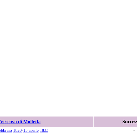
Vescovo di Molfetta
Succes
ebbraio
1820
-
15 aprile
1833
-