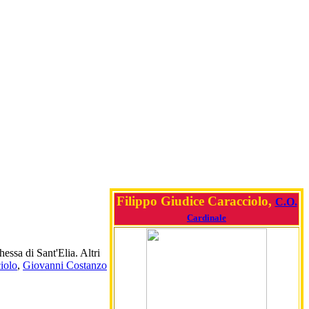
Filippo Giudice Caracciolo,
C.O.
Cardinale
essa di Sant'Elia. Altri
iolo
,
Giovanni Costanzo