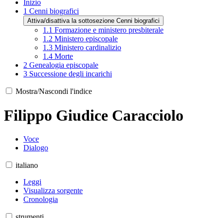
Inizio
1
Cenni biografici
Attiva/disattiva la sottosezione Cenni biografici
1.1
Formazione e ministero presbiterale
1.2
Ministero episcopale
1.3
Ministero cardinalizio
1.4
Morte
2
Genealogia episcopale
3
Successione degli incarichi
Mostra/Nascondi l'indice
Filippo Giudice Caracciolo
Voce
Dialogo
italiano
Leggi
Visualizza sorgente
Cronologia
strumenti