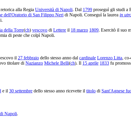
 retorica alla Regia
Università di Napoli
. Dal
1799
proseguì gli studi a 
 dell'Oratorio di San Filippo Neri
di Napoli. Conseguì la laurea
in utr
i.
a della Torre
(
ch
)
vescovo
di
Lettere
il
18 marzo
1809
. Esercitò il suo 
emia di peste che colpì Napoli.
escovo il
27 febbraio
dello stesso anno dal
cardinale
Lorenzo Litta
, co
ovo titolare di
Nazianzo
Michele Belli
(
ch
). Il
15 aprile
1833
fu promos
3
e il
30 settembre
dello stesso anno ricevette il
titolo
di
Sant'Agnese fuo
i Napoli
.