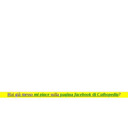
Hai già messo
mi piace
sulla
pagina
facebook
di
Cathopedia
?