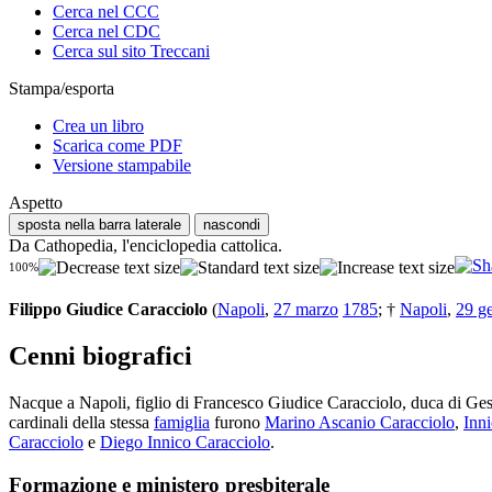
Cerca nel CCC
Cerca nel CDC
Cerca sul sito Treccani
Stampa/esporta
Crea un libro
Scarica come PDF
Versione stampabile
Aspetto
sposta nella barra laterale
nascondi
Da Cathopedia, l'enciclopedia cattolica.
100%
Filippo Giudice Caracciolo
(
Napoli
,
27 marzo
1785
; †
Napoli
,
29 g
Cenni biografici
Nacque a Napoli, figlio di Francesco Giudice Caracciolo, duca di Gesso
cardinali della stessa
famiglia
furono
Marino Ascanio Caracciolo
,
Inni
Caracciolo
e
Diego Innico Caracciolo
.
Formazione e ministero presbiterale