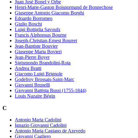
Juan José Bonel y Orbe
Henri-Marie-Gaston Boisnormand de Bonnechose
Giuseppe Antonio Giacomo Borghi
Edoardo Borromeo
Giulio Boschi
Luigi Bottiglia Savoulx
Francis Alphonsus Bourne
Joseph-Christian-Ernest Bourret
Jean-Baptiste Bouvier
Giuseppe Maria Bovieri
Jean-Pierre Boyer
Sigismondo Brandolini-Rota
Andrea Bratti
Giacomo Luigi Brignole
Godefroy Brossais-Saint-Marc
Giovanni Brunelli
Giovanni Battista Bussi (1755-1844)
Louis Nazaire Bégin
C
Antonio Maria Cadolini
Ignazio Giovanni Cadolini
Antonio Maria Cagiano de Azevedo
Giovanni Cagliero