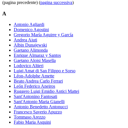
(pagina precedente) (
pagina successiva
)
A
Antonio Agliardi
Domenico Agostini
Gregorio María Aguirre y García
Andrea Aiuti
Albin Dunajewski
Gaetano Alimonda
Enrique Almaraz y Santos
Gaetano Aloisi Masella
Lodovico Altieri
Luigi Amat di San Filippo e Sorso
Léon-Adolphe Amette
Beato Andrea Carlo Ferrari
León Federico Aneiros
Ruggero Luigi Emidio Antici Mattei
Sant'Antonino Fantosati
Sant'Antonio Maria Gianelli
Antonio Benedetto Antonucci
Francesco Saverio Apuzzo
Tommaso Arezzo
Fabio Maria Asquini