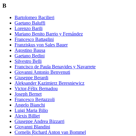
B
Bartolomeo Bacilieri
Gaetano Baluffi
Lorenzo Barili
Mariano Benito Barrio y Fernández
Francesco Battaglini
Franziskus von Sales Bauer
Agostino Bausa
Gaetano Bedini
Silvestro Belli
Francisco de Paula Benavides y Navarrete
Giovanni Antonio Benvenuti
Giuseppe Berardi
Aleksander Kazimierz Beresniewicz
Victor-Félix Bernadou
Joseph Bernet
Francesco Bertazzoli
Angelo Bianchi
Luigi Maria Bilio
Alexis Billiet
Giuseppe Andrea Bizzarri
Giovanni Blandini
Cornelis Richard Anton van Bommel