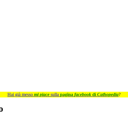
Hai già messo
mi piace
sulla
pagina
facebook
di
Cathopedia
?
o