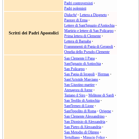
Padri controversisti
·
Padri polemisti
Didaché
·
Lettera a Diogneto
·
Pastore di Erma
·
Lettere di Sant'Ignazio d'Antiochia
·
Martirio e lettere di San Policarpo
·
Scritti dei Padri Apostolici
Prima lettera di Clemente
·
Lettera di Barnaba
·
Frammmenti di Papia di Gerapoli
·
Omelia dello Pseudo-Clemente
San Clemente I Papa
·
Sant'Ignazio di Antiochia
·
San Policarpo
·
San Papia di Ierapoli
·
Hermas
·
Sant'Aristide Marciano
·
San Giustino martire
·
Atenagora di Atene
·
Taziano il Siro
·
Melitone di Sardi
·
San Teofilo di Antiochia
·
Sant'Ireneo di Lione
·
Sant'Ippolito di Roma
·
Origene
·
San Clemente Alessandrino
·
San Dionisio di Alessandria
·
San Pietro di Alessandria
·
San Metodio di Olimpo
·
Tertulliano
·
Minucio Felice
·