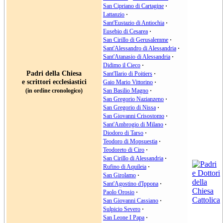
San Cipriano di Cartagine
·
Lattanzio
·
Sant'Eustazio di Antiochia
·
Eusebio di Cesarea
·
San Cirillo di Gerusalemme
·
Sant'Alessandro di Alessandria
·
Sant'Atanasio di Alessandria
·
Didimo il Cieco
·
Padri della Chiesa
Sant'Ilario di Poitiers
·
e scrittori ecclesiastici
Gaio Mario Vittorino
·
(in ordine cronologico)
San Basilio Magno
·
San Gregorio Nazianzeno
·
San Gregorio di Nissa
·
San Giovanni Crisostomo
·
Sant'Ambrogio di Milano
·
Diodoro di Tarso
·
Teodoro di Mopsuestia
·
Teodoreto di Ciro
·
San Cirillo di Alessandria
·
Rufino di Aquileia
·
San Girolamo
·
Sant'Agostino d'Ippona
·
Paolo Orosio
·
San Giovanni Cassiano
·
Sulpicio Severo
·
San Leone I Papa
·