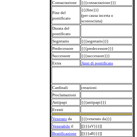
Consacrazione
{{{consacrazione}}}
{{{fine}}}
Fine del
(per causa incerta o
pontificato
sconosciuta)
Durata del
pontificato
Segretario
{{{segretario}}}
Predecessore
{{{predecessore}}}
Successore
{{{successore}}}
Extra
Anni di pontificato
Cardinali
creazioni
Proclamazioni
Antipapi
{{{antipapi}}}
Eventi
Venerato
da
{{{venerato da}}}
Venerabile
il
[[{{{aV}}}]]
Beatificazione
[[{{{aB}}}]]