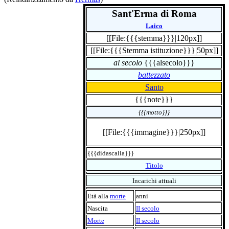
Sant'Erma di Roma
Laico
[[File:{{{stemma}}}|120px]]
[[File:{{{Stemma istituzione}}}|50px]]
al secolo
{{{alsecolo}}}
battezzato
Santo
{{{note}}}
{{{motto}}}
[[File:{{{immagine}}}|250px]]
{{{didascalia}}}
Titolo
Incarichi attuali
Età alla
morte
anni
Nascita
II secolo
Morte
II secolo