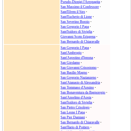
Pseudo-Dionigi l'Areopagita
·
San Massimo il Confessore
·
Sant'Efrem il Siro
·
Sant'Eucherio di Lione
·
San Severino Boezio
·
San Gregorio I Papa
·
Sant'Isidoro di Siviglia
·
Giovanni Scoto Eriugena
·
San Bernardo di Chiaravalle
San Gregorio I Papa
·
Sant'Ambrogio
·
Sant'Agostino d'Ippona
·
San Girolamo
·
San Giovanni Crisostomo
·
San Basilio Magno
·
San Gregorio Nazianzeno
·
Sant'Atanasio di Alessandria
·
San Tommaso d'Aquino
·
San Bonaventura da Bagnoregio
·
Sant'Anselmo d'Aosta
·
Sant'Isidoro di Siviglia
·
San Pietro Crisologo
·
San Leone I Papa
·
San Pier Damiani
·
San Bernardo di Chiaravalle
·
Sant'Ilario di Poitiers
·