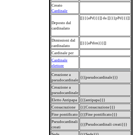
Creato
Cardinale
[[{{{aPd}}}]] da [[{{{pPd}}}]]
Deposto dal
cardinalato
Dimissioni dal
[[{{{aPdim}}}]]
cardinalato
Cardinale per
Cardinale
elettore
Creazione a
{{{pseudocardinale}}}
pseudocardinale
Creazione a
pseudocardinale
Eletto Antipapa
{{{antipapa}}}
Consacrazione
{{{Consacrazione}}}
Fine pontificato
{{{Fine pontificato}}}
Pseudocardinali
{{{Pseudocardinali creati}}}
creati
Sede
{{{Sede}}}