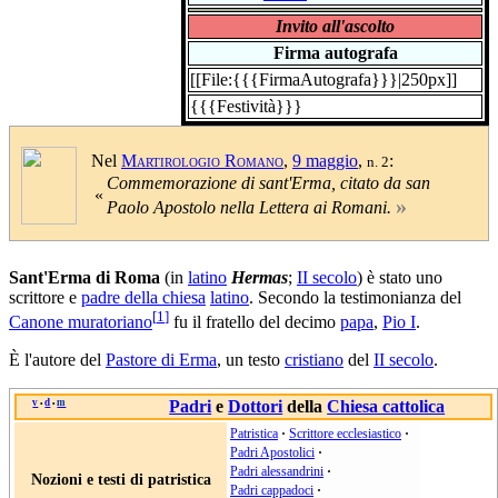
Invito all'ascolto
Firma autografa
[[File:{{{FirmaAutografa}}}|250px]]
{{{Festività}}}
Nel
Martirologio Romano
,
9 maggio
,
:
n. 2
Commemorazione di sant'Erma, citato da san
«
»
Paolo Apostolo nella Lettera ai Romani.
Sant'Erma di Roma
(in
latino
Hermas
;
II secolo
) è stato uno
scrittore e
padre della chiesa
latino
. Secondo la testimonianza del
[
1
]
Canone muratoriano
fu il fratello del decimo
papa
,
Pio I
.
È l'autore del
Pastore di Erma
, un testo
cristiano
del
II secolo
.
v
d
m
Padri
e
Dottori
della
Chiesa cattolica
•
•
Patristica
·
Scrittore ecclesiastico
·
Padri Apostolici
·
Padri alessandrini
·
Nozioni e testi di patristica
Padri cappadoci
·