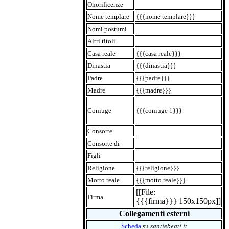
Onorificenze
Nome templare
{{{nome templare}}}
Nomi postumi
Altri titoli
Casa reale
{{{casa reale}}}
Dinastia
{{{dinastia}}}
Padre
{{{padre}}}
Madre
{{{madre}}}
Coniuge
{{{coniuge 1}}}
Consorte
Consorte di
Figli
Religione
{{{religione}}}
Motto reale
{{{motto reale}}}
[[File:
Firma
{{{firma}}}|150x150px]]
Collegamenti esterni
Scheda
su
santiebeati.it