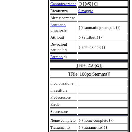
Canonizzazione
[[{{{aS}}}]]
Ricorrenza
9 maggio
Altre ricorrenze
Santuario
{{{santuario principale}}}
principale
Attributi
{{{attributi}}}
Devozioni
{{{devozioni}}}
particolari
Patrono
di
[[File:|250px]]
[[File:|100px|Stemma]]
Incoronazione
Investitura
Predecessore
Erede
Successore
Nome completo
{{{nome completo}}}
Trattamento
{{{trattamento}}}