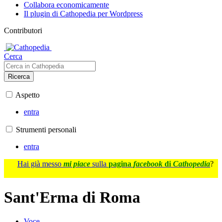
Collabora economicamente
Il plugin di Cathopedia per Wordpress
Contributori
Cerca
Ricerca
Aspetto
entra
Strumenti personali
entra
Hai già messo
mi piace
sulla
pagina
facebook
di
Cathopedia
?
Sant'Erma di Roma
Voce