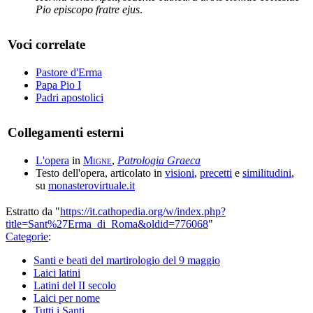
Pio episcopo fratre ejus
.
Voci correlate
Pastore d'Erma
Papa Pio I
Padri apostolici
Collegamenti esterni
L'opera
in
Migne
,
Patrologia Graeca
Testo dell'opera, articolato in
visioni
,
precetti
e
similitudini
,
su
monasterovirtuale.it
Estratto da "
https://it.cathopedia.org/w/index.php?
title=Sant%27Erma_di_Roma&oldid=776068
"
Categorie
:
Santi e beati del martirologio del 9 maggio
Laici latini
Latini del II secolo
Laici per nome
Tutti i Santi