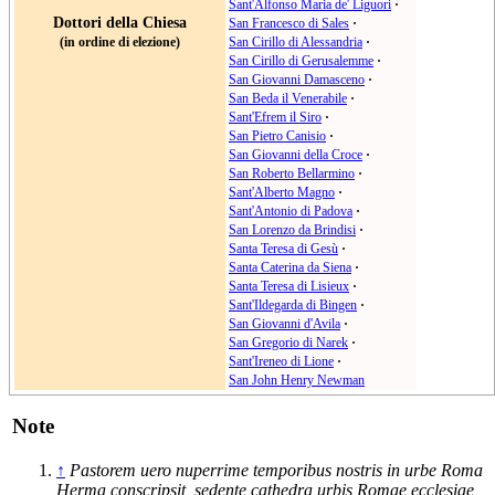
Sant'Alfonso Maria de' Liguori
·
Dottori della Chiesa
San Francesco di Sales
·
(in ordine di elezione)
San Cirillo di Alessandria
·
San Cirillo di Gerusalemme
·
San Giovanni Damasceno
·
San Beda il Venerabile
·
Sant'Efrem il Siro
·
San Pietro Canisio
·
San Giovanni della Croce
·
San Roberto Bellarmino
·
Sant'Alberto Magno
·
Sant'Antonio di Padova
·
San Lorenzo da Brindisi
·
Santa Teresa di Gesù
·
Santa Caterina da Siena
·
Santa Teresa di Lisieux
·
Sant'Ildegarda di Bingen
·
San Giovanni d'Avila
·
San Gregorio di Narek
·
Sant'Ireneo di Lione
·
San John Henry Newman
Note
↑
Pastorem uero nuperrime temporibus nostris in urbe Roma
Herma conscripsit, sedente cathedra urbis Romae ecclesiae