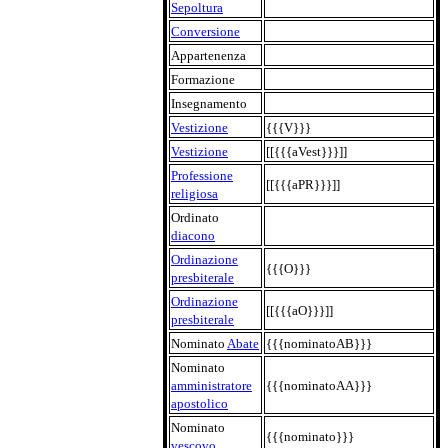
Sepoltura
Conversione
Appartenenza
Formazione
Insegnamento
Vestizione
{{{V}}}
Vestizione
[[{{{aVest}}}]]
Professione
[[{{{aPR}}}]]
religiosa
Ordinato
diacono
Ordinazione
{{{O}}}
presbiterale
Ordinazione
[[{{{aO}}}]]
presbiterale
Nominato
Abate
{{{nominatoAB}}}
Nominato
amministratore
{{{nominatoAA}}}
apostolico
Nominato
{{{nominato}}}
vescovo