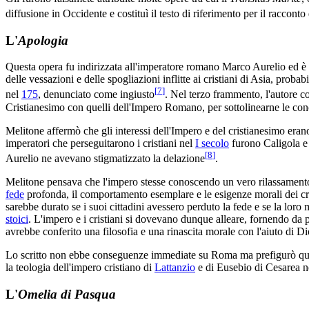
diffusione in Occidente e costituì il testo di riferimento per il racconto
L'
Apologia
Questa opera fu indirizzata all'imperatore romano Marco Aurelio ed è c
delle vessazioni e delle spogliazioni inflitte ai cristiani di Asia, prob
[
7
]
nel
175
, denunciato come ingiusto
. Nel terzo frammento, l'autore c
Cristianesimo con quelli dell'Impero Romano, per sottolinearne le co
Melitone affermò che gli interessi dell'Impero e del cristianesimo era
imperatori che perseguitarono i cristiani nel
I secolo
furono Caligola e
[
8
]
Aurelio ne avevano stigmatizzato la delazione
.
Melitone pensava che l'impero stesse conoscendo un vero rilassamento rel
fede
profonda, il comportamento esemplare e le esigenze morali dei cri
sarebbe durato se i suoi cittadini avessero perduto la fede e se la loro m
stoici
. L'impero e i cristiani si dovevano dunque alleare, fornendo da pa
avrebbe conferito una filosofia e una rinascita morale con l'aiuto di Di
Lo scritto non ebbe conseguenze immediate su Roma ma prefigurò que
la teologia dell'impero cristiano di
Lattanzio
e di Eusebio di Cesarea 
L'
Omelia di Pasqua