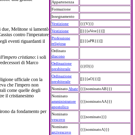
Appartenenza
Formazione
Insegnamento
Vestizione
{{{V}}}
i due, Melitone si lamentò
Vestizione
[[{{{aVest}}}]]
 Cassius contro l'imperatore
Professione
[[{{{aPR}}}]]
gli eventi riguardanti il
religiosa
Ordinato
diacono
ll'impero cristiano
: i soli
redecessori di Marco
Ordinazione
{{{O}}}
presbiterale
Ordinazione
[[{{{aO}}}]]
ligione ufficiale con la
presbiterale
eva che l'impero non
Nominato
Abate
{{{nominatoAB}}}
urali come quelle degli
re il cristianesimo
Nominato
amministratore
{{{nominatoAA}}}
apostolico
virono da fondamento per
Nominato
{{{nominato}}}
vescovo
Nominato
{{{nominatoA}}}
arcivescovo