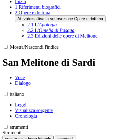
Inizio
1
Riferimenti biografici
2
Opere e dottrina
Attiva/disattiva la sottosezione Opere e dottrina
2.1
L'
Apologia
2.2
L'
Omelia di Pasqua
2.3
Edizioni delle opere di Melitone
Mostra/Nascondi l'indice
San Melitone di Sardi
Voce
Dialogo
italiano
Leggi
Visualizza sorgente
Cronologia
strumenti
Strumenti
sposta nella barra laterale
nascondi