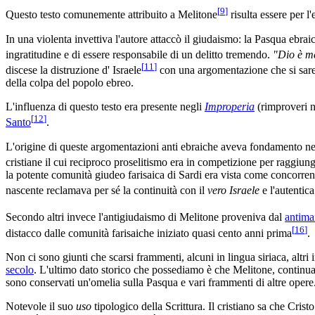
[
9
]
Questo testo comunemente attribuito a Melitone
risulta essere per l
In una violenta invettiva l'autore attaccò il giudaismo: la Pasqua ebra
ingratitudine e di essere responsabile di un delitto tremendo.
"Dio è me
[
11
]
discese la distruzione d' Israele
con una argomentazione che si sareb
della colpa del popolo ebreo.
L'influenza di questo testo era presente negli
Improperia
(rimproveri n
[
12
]
Santo
.
L'origine di queste argomentazioni anti ebraiche aveva fondamento nel
cristiane il cui reciproco proselitismo era in competizione per raggiung
la potente comunità giudeo farisaica di Sardi era vista come concorrent
nascente reclamava per sé la continuità con il
vero Israele
e l'autentic
Secondo altri invece l'antigiudaismo di Melitone proveniva dal
antima
[
16
]
distacco dalle comunità farisaiche iniziato quasi cento anni prima
.
Non ci sono giunti che scarsi frammenti, alcuni in lingua siriaca, altri i
secolo
. L'ultimo dato storico che possediamo è che Melitone, continuan
sono conservati un'omelia sulla Pasqua e vari frammenti di altre opere
Notevole il suo
uso
tipologico della Scrittura. Il cristiano sa che Crist