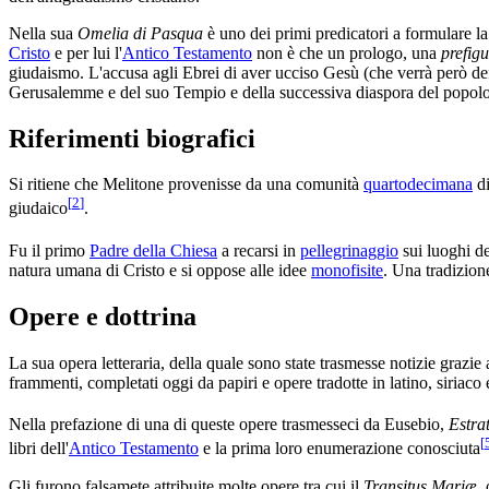
Nella sua
Omelia di Pasqua
è uno dei primi predicatori a formulare l
Cristo
e per lui l'
Antico Testamento
non è che un prologo, una
prefig
giudaismo. L'accusa agli Ebrei di aver ucciso Gesù (che verrà però def
Gerusalemme e del suo Tempio e della successiva diaspora del popolo
Riferimenti biografici
Si ritiene che Melitone provenisse da una comunità
quartodecimana
di
[
2
]
giudaico
.
Fu il primo
Padre della Chiesa
a recarsi in
pellegrinaggio
sui luoghi de
natura umana di Cristo e si oppose alle idee
monofisite
. Una tradizion
Opere e dottrina
La sua opera letteraria, della quale sono state trasmesse notizie grazie a
frammenti, completati oggi da papiri e opere tradotte in latino, siriaco 
Nella prefazione di una di queste opere trasmesseci da Eusebio,
Estrat
[
libri dell'
Antico Testamento
e la prima loro enumerazione conosciuta
Gli furono falsamete attribuite molte opere tra cui il
Transitus Mariæ
,