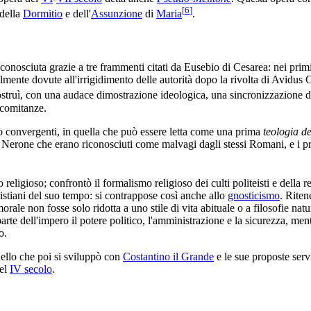
[
6
]
 della
Dormitio
e dell'
Assunzione
di
Maria
.
onosciuta grazie a tre frammenti citati da Eusebio di Cesarea: nei prim
abilmente dovute all'irrigidimento delle autorità dopo la rivolta di Avidus
ostruì, con una audace dimostrazione ideologica, una sincronizzazione de
ncomitanze.
no convergenti, in quella che può essere letta come una prima
teologia de
 Nerone che erano riconosciuti come malvagi dagli stessi Romani, e i p
igioso; confrontò il formalismo religioso dei culti politeisti e della re
stiani del suo tempo: si contrappose così anche allo
gnosticismo
. Riten
orale non fosse solo ridotta a uno stile di vita abituale o a filosofie nat
rte dell'impero il potere politico, l'amministrazione e la sicurezza, ment
o.
llo che poi si sviluppò con
Costantino il Grande
e le sue proposte ser
nel
IV secolo
.