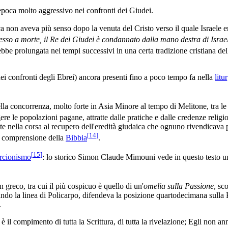
'epoca molto aggressivo nei confronti dei Giudei.
ica non aveva più senso dopo la venuta del Cristo verso il quale Israele e
sso a morte, il Re dei Giudei è condannato dalla mano destra di Israe
be prolungata nei tempi successivi in una certa tradizione cristiana de
ei confronti degli Ebrei) ancora presenti fino a poco tempo fa nella
litu
la concorrenza, molto forte in Asia Minore al tempo di Melitone, tra l
ere le popolazioni pagane, attratte dalle pratiche e dalle credenze relig
e nella corsa al recupero dell'eredità giudaica che ognuno rivendicava p
[
14
]
a comprensione della
Bibbia
.
[
15
]
rcionismo
: lo storico Simon Claude Mimouni vede in questo testo u
n greco, tra cui il più cospicuo è quello di un'
omelia sulla Passione
, sc
do la linea di Policarpo, difendeva la posizione quartodecimana sulla Pa
.
o è il compimento di tutta la Scrittura, di tutta la rivelazione; Egli non a