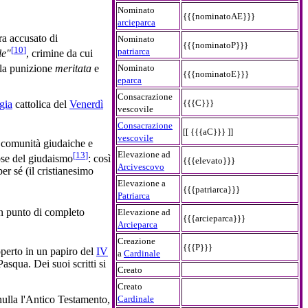
Nominato
{{{nominatoAE}}}
arcieparca
ra accusato di
Nominato
{{{nominatoP}}}
[
10
]
patriarca
le"
, crimine da cui
Nominato
lla punizione
meritata
e
{{{nominatoE}}}
eparca
Consacrazione
{{{C}}}
rgia
cattolica del
Venerdì
vescovile
Consacrazione
[[ {{{aC}}} ]]
vescovile
e comunità giudaiche e
Elevazione ad
[
13
]
iose del giudaismo
: così
{{{elevato}}}
Arcivescovo
er sé (il cristianesimo
Elevazione a
{{{patriarca}}}
Patriarca
n punto di completo
Elevazione ad
{{{arcieparca}}}
Arcieparca
Creazione
{{{P}}}
operto in un papiro del
IV
a
Cardinale
squa. Dei suoi scritti si
Creato
Creato
nnulla l'Antico Testamento,
Cardinale