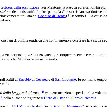
a
teologia della sostituzione
. Per Melitone, la Pasqua ebraica non ha più
urazione
della cristianità. In altre parole la Chiesa cristiana sostituisce in t
initivamente rifiutata del
Concilio di Trento
) è, secondo lui, la causa de
 ebreo.
 cristiani di origine giudaica che continuarono a celebrare la Pasqua se
lla vita terrena di Gesù di Nazaret, per compiere ricerche e verifiche sui 
e vuole che Melitone si sia autoevirato.
gli scritti di
Eusebio di Cesarea
e di
San Girolamo
, fu per molto tempo
e copto.
[
4
]
ti dalla Legge e dai Profeti
vennero menzionate per la prima volta nella
5
]
, nella quale non figurano il
Libro di Ester
e il
Libro di Neemia
.
 opera del
VI
-
VII secolo
detta anche
Pseudo-Melitone
. Questa opera co