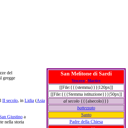
ezze del
San Melitone di Sardi
al gregge
Vescovo
·
Martire
[[File:{{{stemma}}}|120px]]
[[File:{{{Stemma istituzione}}}|50px]]
l
II secolo
, in
Lidia
(
Asia
al secolo
{{{alsecolo}}}
battezzato
Santo
San Giustino
a
Padre della Chiesa
e nella storia