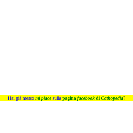
Hai già messo
mi piace
sulla
pagina
facebook
di
Cathopedia
?