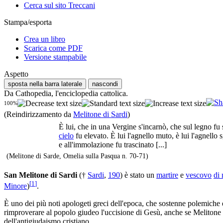
Cerca sul sito Treccani
Stampa/esporta
Crea un libro
Scarica come PDF
Versione stampabile
Aspetto
sposta nella barra laterale
nascondi
Da Cathopedia, l'enciclopedia cattolica.
100%
(Reindirizzamento da
Melitone di Sardi
)
È lui, che in una Vergine s'incarnò, che sul legno fu 
cielo
fu elevato. È lui l'agnello muto, è lui l'agnello
e all'immolazione fu trascinato [...]
(Melitone di Sarde, Omelia sulla Pasqua n. 70-71)
San Melitone di Sardi
(†
Sardi
,
190
) è stato un
martire
e
vescovo
di 
[
1
]
Minore
)
.
È uno dei più noti apologeti greci dell'epoca, che sostenne polemiche 
rimproverare al popolo giudeo l'uccisione di Gesù, anche se Melitone 
dell'antigiudaismo cristiano.