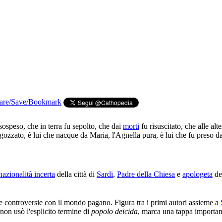
sospeso, che in terra fu sepolto, che dai
morti
fu risuscitato, che alle alt
 sgozzato, è lui che nacque da Maria, l'Agnella pura, è lui che fu preso d
nazionalità incerta
della città di
Sardi
,
Padre della Chiesa
e
apologeta
de
e controversie con il mondo pagano. Figura tra i primi autori assieme a
non usò l'esplicito termine di
popolo deicida
, marca una tappa important