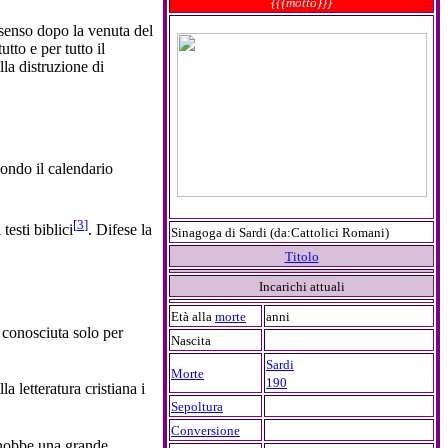
{{{motto}}}
 senso dopo la venuta del
utto e per tutto il
lla distruzione di
condo il calendario
[
3
]
testi biblici
. Difese la
Sinagoga di Sardi (da:Cattolici Romani)
Titolo
Incarichi attuali
Età alla
morte
anni
 conosciuta solo per
Nascita
Sardi
Morte
190
 letteratura cristiana i
Sepoltura
Conversione
nobbe una grande