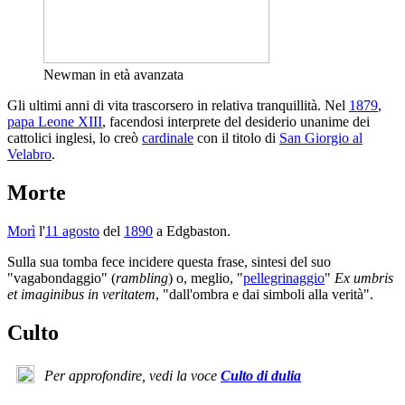
Newman in età avanzata
Gli ultimi anni di vita trascorsero in relativa tranquillità. Nel
1879
,
papa Leone XIII
, facendosi interprete del desiderio unanime dei
cattolici inglesi, lo creò
cardinale
con il titolo di
San Giorgio al
Velabro
.
Morte
Morì
l'
11 agosto
del
1890
a Edgbaston.
Sulla sua tomba fece incidere questa frase, sintesi del suo
"vagabondaggio" (
rambling
) o, meglio, "
pellegrinaggio
"
Ex umbris
et imaginibus in veritatem
, "dall'ombra e dai simboli alla verità".
Culto
Per approfondire, vedi la voce
Culto di dulia