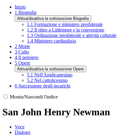
Inizio
1
Biografia
Attiva/disattiva la sottosezione Biografia
1.1
Formazione e ministero presbiterale
1.2
Il ritiro a Littlemore e la conversione
1.3
Ordinazione presbiterale e attività culturale
1.4
Ministero cardinalizio
2
Morte
3
Culto
4
Il pensiero
5
Opere
Attiva/disattiva la sottosezione Opere
5.1
Nell'Anglicanesimo
5.2
Nel cattolicesimo
6
Successione degli incarichi
Mostra/Nascondi l'indice
San John Henry Newman
Voce
Dialogo