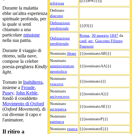
[[{{{aPR}}}]]
religiosa
Durante la malattia
Ordinato
ebbe un'altra esperienza
diacono
spirituale profonda, per
Ordinazione
la quale si sentì
{{{O}}}
presbiterale
chiamato a una
particolare
missione
,
Roma
30 maggio
1847
da
Ordinazione
nella sua patria.
card.
arc.
Giacomo Filippo
presbiterale
Fransoni
Durante il viaggio di
Nominato
Abate
{{{nominatoAB}}}
ritorno, sulla nave,
Nominato
compose la celebre
amministratore
{{{nominatoAA}}}
poesia-preghiera
Kindly
apostolico
light
.
Nominato
{{{nominato}}}
Tornato in
Inghilterra
,
vescovo
insieme a
Froude
,
Nominato
Pusey
,
John Keble
,
{{{nominatoA}}}
arcivescovo
fondò il cosiddetto
Movimento di Oxford
Nominato
{{{nominatoAE}}}
(
Oxford Movement
), di
arcieparca
cui divenne il capo e
Nominato
{{{nominatoP}}}
l'animatore.
patriarca
Nominato
eparca
{{{nominatoE}}}
Il ritiro a