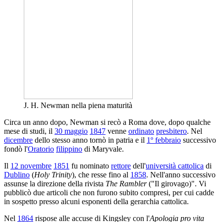
J. H. Newman nella piena maturità
Circa un anno dopo, Newman si recò a Roma dove, dopo qualche
mese di studi, il
30 maggio
1847
venne
ordinato
presbitero
. Nel
dicembre
dello stesso anno tornò in patria e il
1º febbraio
successivo
fondò l'
Oratorio
filippino
di Maryvale.
Il
12 novembre
1851
fu nominato
rettore
dell'
università cattolica
di
Dublino
(
Holy Trinity
), che resse fino al
1858
. Nell'anno successivo
assunse la direzione della rivista
The Rambler
("Il girovago)". Vi
pubblicò due articoli che non furono subito compresi, per cui cadde
in sospetto presso alcuni esponenti della gerarchia cattolica.
Nel
1864
rispose alle accuse di Kingsley con l'
Apologia pro vita