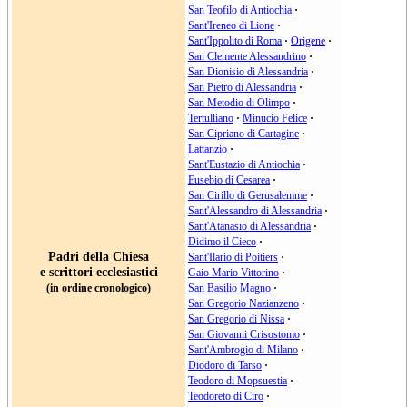
San Teofilo di Antiochia
·
Sant'Ireneo di Lione
·
Sant'Ippolito di Roma
·
Origene
·
San Clemente Alessandrino
·
San Dionisio di Alessandria
·
San Pietro di Alessandria
·
San Metodio di Olimpo
·
Tertulliano
·
Minucio Felice
·
San Cipriano di Cartagine
·
Lattanzio
·
Sant'Eustazio di Antiochia
·
Eusebio di Cesarea
·
San Cirillo di Gerusalemme
·
Sant'Alessandro di Alessandria
·
Sant'Atanasio di Alessandria
·
Didimo il Cieco
·
Padri della Chiesa
Sant'Ilario di Poitiers
·
e scrittori ecclesiastici
Gaio Mario Vittorino
·
(in ordine cronologico)
San Basilio Magno
·
San Gregorio Nazianzeno
·
San Gregorio di Nissa
·
San Giovanni Crisostomo
·
Sant'Ambrogio di Milano
·
Diodoro di Tarso
·
Teodoro di Mopsuestia
·
Teodoreto di Ciro
·