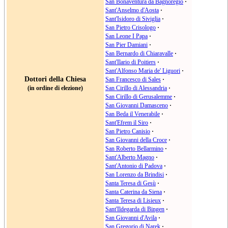
San Bonaventura da Bagnoregio
·
Sant'Anselmo d'Aosta
·
Sant'Isidoro di Siviglia
·
San Pietro Crisologo
·
San Leone I Papa
·
San Pier Damiani
·
San Bernardo di Chiaravalle
·
Sant'Ilario di Poitiers
·
Sant'Alfonso Maria de' Liguori
·
Dottori della Chiesa
San Francesco di Sales
·
(in ordine di elezione)
San Cirillo di Alessandria
·
San Cirillo di Gerusalemme
·
San Giovanni Damasceno
·
San Beda il Venerabile
·
Sant'Efrem il Siro
·
San Pietro Canisio
·
San Giovanni della Croce
·
San Roberto Bellarmino
·
Sant'Alberto Magno
·
Sant'Antonio di Padova
·
San Lorenzo da Brindisi
·
Santa Teresa di Gesù
·
Santa Caterina da Siena
·
Santa Teresa di Lisieux
·
Sant'Ildegarda di Bingen
·
San Giovanni d'Avila
·
San Gregorio di Narek
·