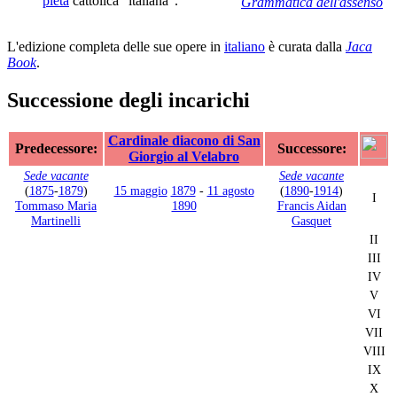
pietà
cattolica "italiana".
Grammatica dell'assenso
L'edizione completa delle sue opere in
italiano
è curata dalla
Jaca
Book
.
Successione degli incarichi
Cardinale diacono di San
Predecessore:
Successore:
Giorgio al Velabro
Sede vacante
Sede vacante
(
1875
-
1879
)
15 maggio
1879
-
11 agosto
(
1890
-
1914
)
I
Tommaso Maria
1890
Francis Aidan
Martinelli
Gasquet
II
III
IV
V
VI
VII
VIII
IX
X