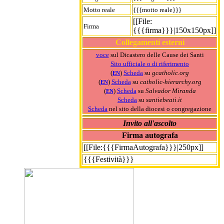
Motto reale
{{{motto reale}}}
[[File:
Firma
{{{firma}}}|150x150px]]
Collegamenti esterni
voce
sul Dicastero delle Cause dei Santi
Sito ufficiale o di riferimento
(
)
Scheda
su
gcatholic.org
EN
(
)
Scheda
su
catholic-hierarchy.org
EN
(
)
Scheda
su
Salvador Miranda
EN
Scheda
su
santiebeati.it
Scheda
nel sito della diocesi o congregazione
Invito all'ascolto
Firma autografa
[[File:{{{FirmaAutografa}}}|250px]]
{{{Festività}}}