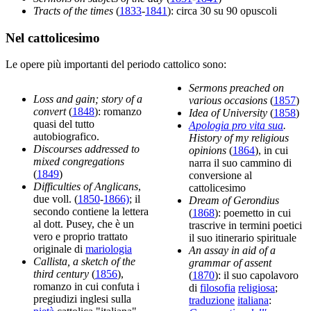
Tracts of the times
(
1833
-
1841
): circa 30 su 90 opuscoli
Nel cattolicesimo
Le opere più importanti del periodo cattolico sono:
Sermons preached on
Loss and gain; story of a
various occasions
(
1857
)
convert
(
1848
): romanzo
Idea of University
(
1858
)
quasi del tutto
Apologia pro vita sua
.
autobiografico.
History of my religious
Discourses addressed to
opinions
(
1864
), in cui
mixed congregations
narra il suo cammino di
(
1849
)
conversione al
Difficulties of Anglicans
,
cattolicesimo
due voll. (
1850
-
1866)
; il
Dream of Gerondius
secondo contiene la lettera
(
1868
): poemetto in cui
al dott. Pusey, che è un
trascrive in termini poetici
vero e proprio trattato
il suo itinerario spirituale
originale di
mariologia
An assay in aid of a
Callista, a sketch of the
grammar of assent
third century
(
1856
),
(
1870
): il suo capolavoro
romanzo in cui confuta i
di
filosofia
religiosa
;
pregiudizi inglesi sulla
traduzione
italiana
: