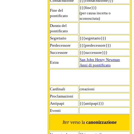
Consacrazione
{{{consacrazione}}}
{{{fine}}}
Fine del
(per causa incerta o
pontificato
sconosciuta)
Durata del
pontificato
Segretario
{{{segretario}}}
Predecessore
{{{predecessore}}}
Successore
{{{successore}}}
San John Henry Newman
Extra
Anni di pontificato
Cardinali
creazioni
Proclamazioni
Antipapi
{{{antipapi}}}
Eventi
Iter
verso la
canonizzazione