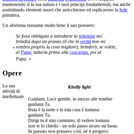
mantenendo sì la sua natura e i suoi principi fondamentali, ma anche
assimilando elementi nuovi che arricchirono ed esplicarono la
fede
primitiva.
Un aforisma riassume molto bene il suo pensiero:
Se fossi obbligato a introdurre la
religione
nei
brindisi dopo un pranzo (il che in
verità
non mi
sembra proprio la cosa migliore), brinderò, se volete,
«
al
Papa
; tuttavia prima alla
coscienza
, poi al
»
Papa.
Opere
La sua
Kindly light
attività di
intellettuale
Guidami, Luce gentile, in mezzo alle tenebre
guidami Tu.
Buia è la notte e la mia casa è lontana:
guidami Tu.
Dirigi tu il mio cammino; di vedere lontano
non te lo chiedo - un solo passo sicuro mi basta.
In passato non pensavo così, né ti pregavo: