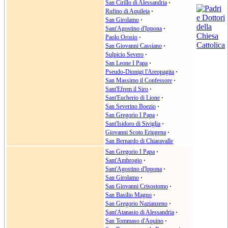
San Cirillo di Alessandria
·
Rufino di Aquileia
·
San Girolamo
·
Sant'Agostino d'Ippona
·
Paolo Orosio
·
San Giovanni Cassiano
·
Sulpicio Severo
·
San Leone I Papa
·
Pseudo-Dionigi l'Areopagita
·
San Massimo il Confessore
·
Sant'Efrem il Siro
·
Sant'Eucherio di Lione
·
San Severino Boezio
·
San Gregorio I Papa
·
Sant'Isidoro di Siviglia
·
Giovanni Scoto Eriugena
·
San Bernardo di Chiaravalle
San Gregorio I Papa
·
Sant'Ambrogio
·
Sant'Agostino d'Ippona
·
San Girolamo
·
San Giovanni Crisostomo
·
San Basilio Magno
·
San Gregorio Nazianzeno
·
Sant'Atanasio di Alessandria
·
San Tommaso d'Aquino
·