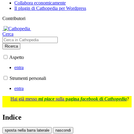
Collabora economicamente
Il plugin di Cathopedia per Wordpress
Contributori
Cerca
Ricerca
Aspetto
entra
Strumenti personali
entra
Hai già messo
mi piace
sulla
pagina
facebook
di
Cathopedia
?
Indice
sposta nella barra laterale
nascondi