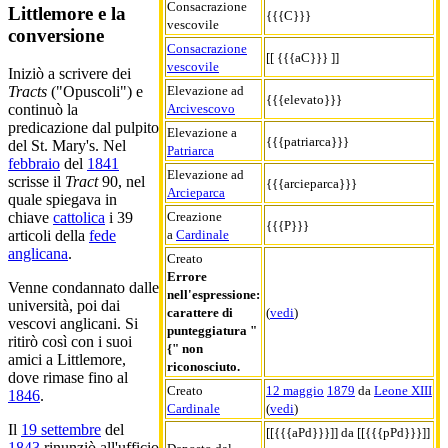
Consacrazione
Littlemore e la
{{{C}}}
vescovile
conversione
Consacrazione
[[ {{{aC}}} ]]
vescovile
Iniziò a scrivere dei
Elevazione ad
Tracts
("Opuscoli") e
{{{elevato}}}
Arcivescovo
continuò la
predicazione dal pulpito
Elevazione a
{{{patriarca}}}
del St. Mary's. Nel
Patriarca
febbraio
del
1841
Elevazione ad
scrisse il
Tract
90, nel
{{{arcieparca}}}
Arcieparca
quale spiegava in
Creazione
chiave
cattolica
i 39
{{{P}}}
a
Cardinale
articoli della
fede
anglicana
.
Creato
Errore
Venne condannato dalle
nell'espressione:
università, poi dai
carattere di
(
vedi
)
vescovi anglicani. Si
punteggiatura "
ritirò così con i suoi
{" non
amici a Littlemore,
riconosciuto.
dove rimase fino al
Creato
12 maggio
1879
da
Leone XIII
1846
.
Cardinale
(
vedi
)
Il
19 settembre
del
[[{{{aPd}}}]] da [[{{{pPd}}}]]
1843
rinunziò all'ufficio