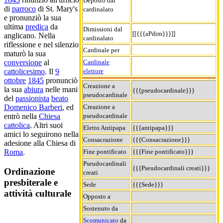
Deposto dal
di
parroco
di St. Mary's
cardinalato
e pronunziò la sua
ultima
predica
da
Dimissioni dal
[[{{{aPdim}}}]]
anglicano. Nella
cardinalato
riflessione e nel silenzio
Cardinale per
maturò la sua
Cardinale
conversione
al
elettore
cattolicesimo
. Il
9
ottobre
1845
pronunciò
Creazione a
la sua
abiura
nelle mani
{{{pseudocardinale}}}
pseudocardinale
del
passionista
beato
Creazione a
Domenico Barberi
, ed
pseudocardinale
entrò nella
Chiesa
cattolica
. Altri suoi
Eletto Antipapa
{{{antipapa}}}
amici lo seguirono nella
Consacrazione
{{{Consacrazione}}}
adesione alla Chiesa di
Fine pontificato
{{{Fine pontificato}}}
Roma
.
Pseudocardinali
{{{Pseudocardinali creati}}}
Ordinazione
creati
presbiterale e
Sede
{{{Sede}}}
attività culturale
Opposto a
Sostenuto da
Scomunicato
da