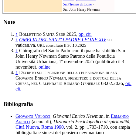
Sant'Ireneo di Lione
·
San John Henry Newman
Note
↑
Bollettino Santa Sede
2025,
op. cit.
↑
OMELIA DEL SANTO PADRE LEONE XIV
su
vatican.va.
URL consultato il 30.10.2025
↑
Chirografo del Santo Padre con il quale ha stabilito San
John Henry Newman Santo Patrono della Pontificia
Università Urbaniana, 1º novembre 2025 (pubblicato il 3
novembre),
online
.
↑
Decreto sull'iscrizione della celebrazione di san
Giovanni Enrico Newman, presbitero e dottore della
Chiesa, nel Calendario Romano Generale
03.02.2026,
op.
cit.
Bibliografia
Giovanni Velocci
,
Giovanni Enrico Newman
, in
Ermanno
Ancilli
(a cura di),
Dizionario Enciclopedico di spiritualità
,
Città Nuova
,
Roma
1990
, vol. 2, pp. 1703-1710, con ampia
bibliografia e sintesi del pensiero newmaniano