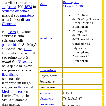
Birmingham
alla vita ecclesiastica
Morte
11 agosto
1890
anglicana
. Nel
1824
fu
ordinato
diacono
e
iniziò il suo
ministero
1ª: Cimitero
dell'
Oratory House
a
nella Chiesa di
san
Rednal, vicino a
Clemente
.
Birmingham.
2ª: Cappella
Nel
1828
gli venne
dell'Oratorio
affidata la cura
Sepoltura
dell'Immacolata
spirituale della
Concezione a
parrocchia
di St. Mary's
Edgbaston,
a Oxford. Nel
1832
,
Birmingham,
terminato di scrivere il
Arcidiocesi di
suo primo libro
Gli
Birmingham.
ariani del
IV secolo
,
nella quale muoveva il
suo primo attacco al
Conversione
liberalismo
Appartenenza
razionalistico,
Formazione
intraprese un lungo
viaggio in
Italia
e nel
Insegnamento
Mediterraneo
con
Vestizione
{{{V}}}
l'amico Froude. In
Vestizione
[[{{{aVest}}}]]
Sicilia si ammalò
gravemente.
Professione