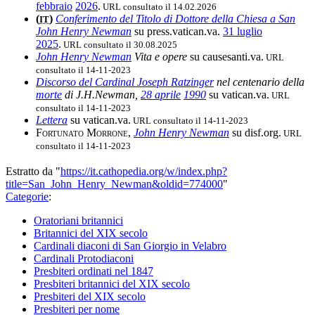
febbraio
2026
.
URL consultato il 14.02.2026
(
)
Conferimento del Titolo di Dottore della Chiesa a San
IT
John Henry Newman
su press.vatican.va.
31 luglio
2025
.
URL consultato il 30.08.2025
John Henry Newman
Vita e opere
su causesanti.va.
URL
consultato il 14-11-2023
Discorso del Cardinal Joseph Ratzinger
nel centenario della
morte
di J.H.Newman,
28 aprile
1990
su vatican.va.
URL
consultato il 14-11-2023
Lettera
su vatican.va.
URL consultato il 14-11-2023
Fortunato Morrone
,
John Henry Newman
su disf.org.
URL
consultato il 14-11-2023
Estratto da "
https://it.cathopedia.org/w/index.php?
title=San_John_Henry_Newman&oldid=774000
"
Categorie
:
Oratoriani britannici
Britannici del XIX secolo
Cardinali diaconi di San Giorgio in Velabro
Cardinali Protodiaconi
Presbiteri ordinati nel 1847
Presbiteri britannici del XIX secolo
Presbiteri del XIX secolo
Presbiteri per nome