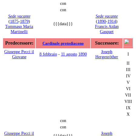
con
con
Sede vacante
Sede vacante
(
1875
-
1879
)
(
1890
-
1914
)
{{{data}}}
Tommaso Maria
Francis Aidan
Martinelli
Gasquet
Predecessore:
Successore:
Cardinale protodiacono
Giuseppe Pecci il
Joseph
8 febbraio
-
11 agosto
1890
I
Giovane
Hergenröther
II
III
IV
V
VI
VII
VIII
IX
X
con
con
Giuseppe Pecci il
Joseph
{{{data}}}