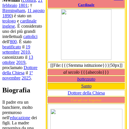
Newman
(
Londra
,
21
Cardinale
febbraio
1801
; †
Birmingham
,
11 agosto
1890
) è stato un
teologo
e
cardinale
inglese
. È considerato
uno dei più grandi
intellettuali
cattolici
dell'
800
. È stato
beatificato
il
19
settembre
2010
,
canonizzato il
13
ottobre
2019
,
[[File:{{{Stemma istituzione}}}|50px]]
proclamato
Dottore
al secolo
{{{alsecolo}}}
della Chiesa
il
1º
novembre
2025
.
battezzato
Santo
Biografia
Dottore della Chiesa
Cor ad cor loquitur
Il padre era un
banchiere, molto
premuroso
nell'
educazione
dei
figli. La madre
proveniva da una