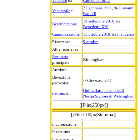
Venerato
da
Chiesa cattolica
22 gennaio
1991
, da
Giovanni
Venerabile
il
Paolo II
19 settembre
2010
, da
Beatificazione
Benedetto XVI
Canonizzazione
13 ottobre
2019
, da
Francesco
Ricorrenza
9 ottobre
Altre ricorrenze
Santuario
Birmingham
principale
Attributi
Devozioni
{{{devozioni}}}
particolari
Ordinariato personale di
Patrono
di
Nostra Signora di Walsingham
[[File:|250px]]
[[File:|100px|Stemma]]
Incoronazione
Investitura
Predecessore