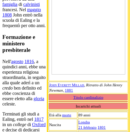
famiglia
di
calvinisti
francesi. Nel
maggio
1808
John entrò nella
scuola di Ealing e la
frequentò per otto anni.
Formazione e
ministero
presbiterale
Nell'
agosto
1816
, a
quindici anni, ebbe una
esperienza religiosa
straordinaria, in seguito
alla quale aderì a un
John Everett Millais
,
Ritratto di John Henry
credo
ben definito ed
Newman
,
1881
ebbe coscienza di
Titolo cardinalizio
essere eletto alla
gloria
celeste.
Incarichi attuali
Terminati gli studi a
Età alla
morte
89 anni
Ealing, entrò nel
1817
Londra
in un
college
di
Oxford
Nascita
21 febbraio
1801
e decise di dedicarsi