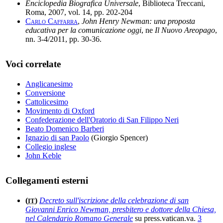
Enciclopedia Biografica Universale
, Biblioteca Treccani,
Roma, 2007, vol. 14, pp. 202-204
Carlo Caffarra
,
John Henry Newman: una proposta
educativa per la comunicazione oggi
, ne
Il Nuovo Areopago
,
nn. 3-4/2011, pp. 30-36.
Voci correlate
Anglicanesimo
Conversione
Cattolicesimo
Movimento di Oxford
Confederazione dell'Oratorio di San Filippo Neri
Beato Domenico Barberi
Ignazio di san Paolo
(Giorgio Spencer)
Collegio inglese
John Keble
Collegamenti esterni
(
)
Decreto sull'iscrizione della celebrazione di san
IT
Giovanni Enrico Newman, presbitero e dottore della Chiesa,
nel Calendario Romano Generale
su press.vatican.va.
3