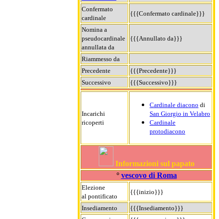
Confermato
{{{Confermato cardinale}}}
cardinale
Nomina a
pseudocardinale
{{{Annullato da}}}
annullata da
Riammesso da
Precedente
{{{Precedente}}}
Successivo
{{{Successivo}}}
Cardinale diacono
di
Incarichi
San Giorgio in Velabro
ricoperti
Cardinale
protodiacono
Informazioni sul papato
°
vescovo di Roma
Elezione
{{{inizio}}}
al pontificato
Insediamento
{{{Insediamento}}}