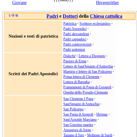
Giovane
Hergenröther
v
d
m
Padri
e
Dottori
della
Chiesa cattolica
•
•
Patristica
·
Scrittore ecclesiastico
·
Padri Apostolici
·
Padri alessandrini
·
Nozioni e testi di patristica
Padri cappadoci
·
Padri controversisti
·
Padri polemisti
Didaché
·
Lettera a Diogneto
·
Pastore di Erma
·
Lettere di Sant'Ignazio d'Antiochia
·
Martirio e lettere di San Policarpo
·
Scritti dei Padri Apostolici
Prima lettera di Clemente
·
Lettera di Barnaba
·
Frammmenti di Papia di Gerapoli
·
Omelia dello Pseudo-Clemente
San Clemente I Papa
·
Sant'Ignazio di Antiochia
·
San Policarpo
·
San Papia di Ierapoli
·
Hermas
·
Sant'Aristide Marciano
·
San Giustino martire
·
Atenagora di Atene
·
Taziano il Siro
·
Melitone di Sardi
·