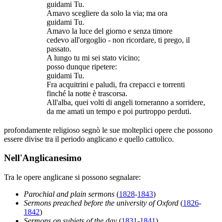
guidami Tu.
Amavo scegliere da solo la via; ma ora
guidami Tu.
Amavo la luce del giorno e senza timore
cedevo all'orgoglio - non ricordare, ti prego, il
passato.
A lungo tu mi sei stato vicino;
posso dunque ripetere:
guidami Tu.
Fra acquitrini e paludi, fra crepacci e torrenti
finché la notte è trascorsa.
All'alba, quei volti di angeli torneranno a sorridere,
da me amati un tempo e poi purtroppo perduti.
profondamente religioso segnò le sue molteplici opere che possono
essere divise tra il periodo anglicano e quello cattolico.
Nell'Anglicanesimo
Tra le opere anglicane si possono segnalare:
Parochial and plain sermons
(
1828
-
1843
)
Sermons preached before the university of Oxford
(
1826
-
1842
)
Sermons on subjets of the day
(
1831
-
1841
)