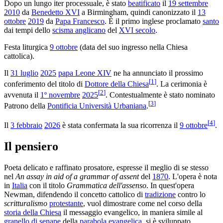
Dopo un lungo iter processuale, è stato
beatificato
il
19 settembre
2010
da
Benedetto XVI
a Birmingham, quindi canonizzato il
13
ottobre
2019
da
Papa Francesco
. È il primo inglese proclamato
santo
dai tempi dello
scisma anglicano
del
XVI secolo
.
Festa liturgica
9 ottobre
(data del suo ingresso nella Chiesa
cattolica).
Il
31 luglio
2025
papa Leone XIV
ne ha annunciato il prossimo
[
1
]
conferimento del titolo di
Dottore della Chiesa
. La cerimonia è
[
2
]
avvenuta il
1º novembre
2025
. Contestualmente è stato nominato
[
3
]
Patrono della
Pontificia Università Urbaniana
.
[
4
]
Il
3 febbraio
2026
è stata confermata la sua ricorrenza il
9 ottobre
.
Il pensiero
Poeta delicato e raffinato prosatore, espresse il meglio di se stesso
nel
An assay in aid of a grammar of assent
del
1870
. L'opera è nota
in
Italia
con il titolo
Grammatica dell'assenso
. In quest'opera
Newman, difendendo il concetto cattolico di
tradizione
contro lo
scritturalismo
protestante
, vuol dimostrare come nel corso della
storia della Chiesa
il messaggio evangelico, in maniera simile al
granello di senape
della
parabola
evangelica
, si è sviluppato