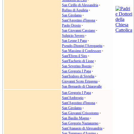
Teodoreto di Ciro
·
San Cirillo di Alessandria
·
Rufino di Aquileia
·
San Girolamo
·
Sant'Agostino d'Ippona
·
Paolo Orosio
·
San Giovanni Cassiano
·
Sulpicio Severo
·
San Leone I Papa
·
Pseudo-Dionigi l'Areopagita
·
San Massimo il Confessore
·
Sant'Efrem il Siro
·
Sant'Eucherio di Lione
·
San Severino Boezio
·
San Gregorio I Papa
·
Sant'Isidoro di Siviglia
·
Giovanni Scoto Eriugena
·
San Bernardo di Chiaravalle
San Gregorio I Papa
·
Sant'Ambrogio
·
Sant'Agostino d'Ippona
·
San Girolamo
·
San Giovanni Crisostomo
·
San Basilio Magno
·
San Gregorio Nazianzeno
·
Sant'Atanasio di Alessandria
·
San Tommaso d'Aquino
·