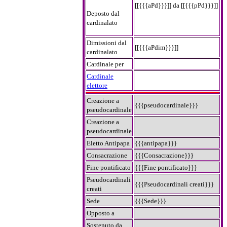
[[{{{aPd}}}]] da [[{{{pPd}}}]]
Deposto dal
cardinalato
Dimissioni dal
[[{{{aPdim}}}]]
cardinalato
Cardinale per
Cardinale
elettore
Creazione a
{{{pseudocardinale}}}
pseudocardinale
Creazione a
pseudocardinale
Eletto Antipapa
{{{antipapa}}}
Consacrazione
{{{Consacrazione}}}
Fine pontificato
{{{Fine pontificato}}}
Pseudocardinali
{{{Pseudocardinali creati}}}
creati
Sede
{{{Sede}}}
Opposto a
Sostenuto da