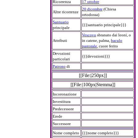
Ricorrenza
17 ottobre
20 dicembre
(Chiesa
Altre ricorrenze
ortodossa)
Santuario
{{{santuario principale}}}
principale
Vescovo
sbranato dai leoni, o
Attributi
in catene, palma,
baculo
pastorale
, cuore ferito
Devozioni
{{{devozioni}}}
particolari
Patrono
di
[[File:|250px]]
[[File:|100px|Stemma]]
Incoronazione
Investitura
Predecessore
Erede
Successore
Nome completo
{{{nome completo}}}