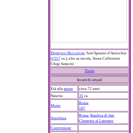
Domenico Beccafumi
,
Sant'Ignazio d'Antiochia
(
1517
ca.), olio su tavola; Siena Collezione
Chigi Saracini
Titolo
Incarichi attuali
Età alla
morte
circa 72 anni
Nascita
35
ca.
Roma
Morte
107
Roma
,
Basilica di San
Sepoltura
Clemente al Laterano
Conversione