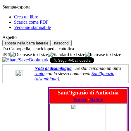
Stampa/esporta
Crea un libro
Scarica come PDF
Versione stampabile
Aspetto
sposta nella barra laterale
nascondi
Da Cathopedia, l'enciclopedia cattolica.
100%
Nota di disambigua
- Se stai cercando un altro
santo
con lo stesso nome, vedi
Sant'Ignazio
(disambigua)
.
Sant'Ignazio di Antiochia
Vescovo
·
Martire