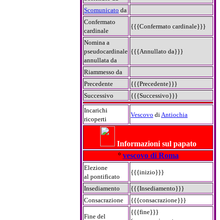
Scomunicato
da
Confermato
{{{Confermato cardinale}}}
cardinale
Nomina a
pseudocardinale
{{{Annullato da}}}
annullata da
Riammesso da
Precedente
{{{Precedente}}}
Successivo
{{{Successivo}}}
Incarichi
Vescovo
di
Antiochia
ricoperti
Informazioni sul papato
°
vescovo di Roma
Elezione
{{{inizio}}}
al pontificato
Insediamento
{{{Insediamento}}}
Consacrazione
{{{consacrazione}}}
{{{fine}}}
Fine del