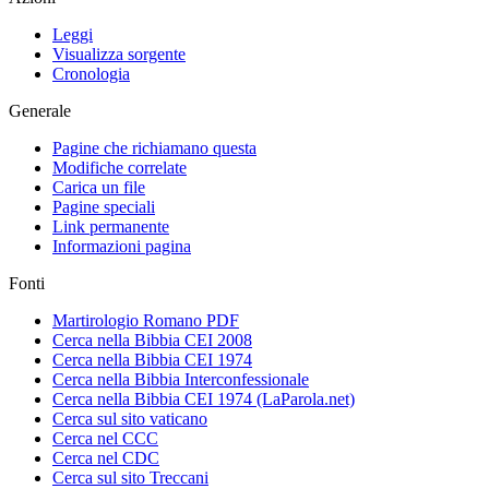
Leggi
Visualizza sorgente
Cronologia
Generale
Pagine che richiamano questa
Modifiche correlate
Carica un file
Pagine speciali
Link permanente
Informazioni pagina
Fonti
Martirologio Romano PDF
Cerca nella Bibbia CEI 2008
Cerca nella Bibbia CEI 1974
Cerca nella Bibbia Interconfessionale
Cerca nella Bibbia CEI 1974 (LaParola.net)
Cerca sul sito vaticano
Cerca nel CCC
Cerca nel CDC
Cerca sul sito Treccani