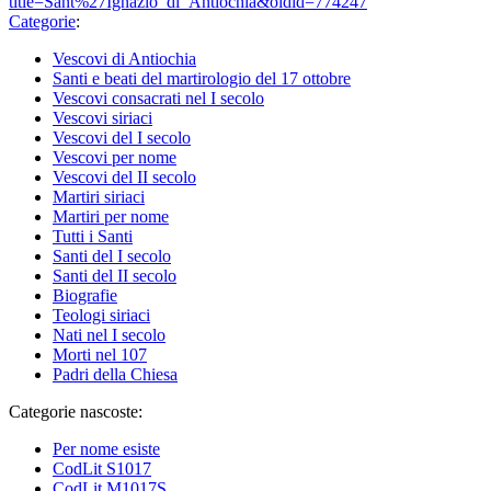
title=Sant%27Ignazio_di_Antiochia&oldid=774247
"
Categorie
:
Vescovi di Antiochia
Santi e beati del martirologio del 17 ottobre
Vescovi consacrati nel I secolo
Vescovi siriaci
Vescovi del I secolo
Vescovi per nome
Vescovi del II secolo
Martiri siriaci
Martiri per nome
Tutti i Santi
Santi del I secolo
Santi del II secolo
Biografie
Teologi siriaci
Nati nel I secolo
Morti nel 107
Padri della Chiesa
Categorie nascoste:
Per nome esiste
CodLit S1017
CodLit M1017S