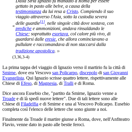
Dalla Siria Ignazio fu mandato a Roma per essere
gettato in pasto alle belve, a causa della
testimonianza
da lui resa a
Cristo
. Compiendo il suo
viaggio attraverso l'Asia, sotto la custodia severa
[
1
]
delle guardie
, nelle singole città dove sostava, con
«
prediche
e ammonizioni, andava rinsaldando le
Chiese
; soprattutto
esortava
, col calore più vivo, di
guardarsi dalle
eresie
, che allora cominciavano a
pullulare e raccomandava di non staccarsi dalla
»
tradizione apostolica
.
(3,36,3-4)
La prima tappa del viaggio di Ignazio verso il martirio fu la città di
Smirne
, dove era Vescovo
san Policarpo
,
discepolo
di
san Giovanni
Evangelista
. Qui Ignazio scrisse quattro lettere, rispettivamente alle
Chiese di
Efeso
, di
Magnesia
, di
Tralli
e di Roma.
Dice ancora Eusebio che, "partito da Smirne, Ignazio venne a
Troade
e di là spedì nuove lettere". Due di tali lettere sono alle
Chiese di
Filadelfia
e di Smirne e una al Vescovo Policarpo. Eusebio
completa così l'elenco delle lettere che sono giunte a noi.
Finalmente da Troade il martire giunse a Roma, dove, nell'Anfiteatro
Flavio, venne dato in pasto alle bestie feroci.