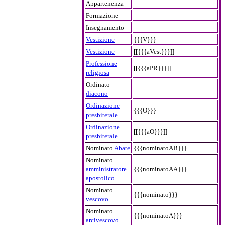
Appartenenza
Formazione
Insegnamento
Vestizione
{{{V}}}
Vestizione
[[{{{aVest}}}]]
Professione
[[{{{aPR}}}]]
religiosa
Ordinato
diacono
Ordinazione
{{{O}}}
presbiterale
Ordinazione
[[{{{aO}}}]]
presbiterale
Nominato
Abate
{{{nominatoAB}}}
Nominato
amministratore
{{{nominatoAA}}}
apostolico
Nominato
{{{nominato}}}
vescovo
Nominato
{{{nominatoA}}}
arcivescovo