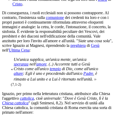
Cristo
.
Di conseguenza, i ruoli ecclesiali non si possono contrapporre. Al
contrario, l'insistenza sulla
comunione
dei credenti tra loro e con i
propri pastori è continuamente riformulata attraverso eloquenti
immagini e analogie: la cetra, le corde, l'intonazione, il concerto, la
sinfonia. È evidente la responsabilità peculiare dei Vescovi, dei
presbiteri e dei diaconi nell'edificazione della comunità. Vale
anzitutto per loro l'invito all'amore e all'unità. "
Siate una cosa sola
",
scrive Ignazio ai Magnesi, riprendendo la
preghiera
di
Gesù
nell'
Ultima Cena
:
Un'unica supplica, un'unica mente, un'unica
speranza
nell'
amore
. (..) Accorrete tutti a Gesù
Cristo come all'unico
tempio
di Dio, come all'unico
«
altare
: Egli è uno e procedendo dall'unico
Padre
, è
»
rimasto a Lui unito e a Lui è ritornato nell'unità.
(7,1-2)
Ignazio, per primo nella letteratura cristiana, attribuisce alla Chiesa
l'aggettivo
cattolica
, cioè
universale
: "
Dove è Gesù Cristo, lì è la
Chiesa cattolica
" (agli Smirnesi, 8,2). Nel servizio di unità alla
Chiesa cattolica, la comunità cristiana di Roma esercita una sorta di
primato nell'amore: