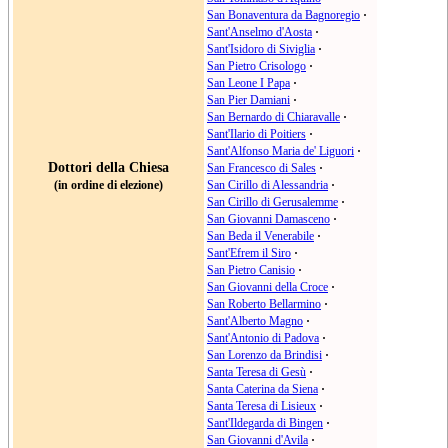
San Bonaventura da Bagnoregio
·
Sant'Anselmo d'Aosta
·
Sant'Isidoro di Siviglia
·
San Pietro Crisologo
·
San Leone I Papa
·
San Pier Damiani
·
San Bernardo di Chiaravalle
·
Sant'Ilario di Poitiers
·
Sant'Alfonso Maria de' Liguori
·
Dottori della Chiesa
San Francesco di Sales
·
(in ordine di elezione)
San Cirillo di Alessandria
·
San Cirillo di Gerusalemme
·
San Giovanni Damasceno
·
San Beda il Venerabile
·
Sant'Efrem il Siro
·
San Pietro Canisio
·
San Giovanni della Croce
·
San Roberto Bellarmino
·
Sant'Alberto Magno
·
Sant'Antonio di Padova
·
San Lorenzo da Brindisi
·
Santa Teresa di Gesù
·
Santa Caterina da Siena
·
Santa Teresa di Lisieux
·
Sant'Ildegarda di Bingen
·
San Giovanni d'Avila
·