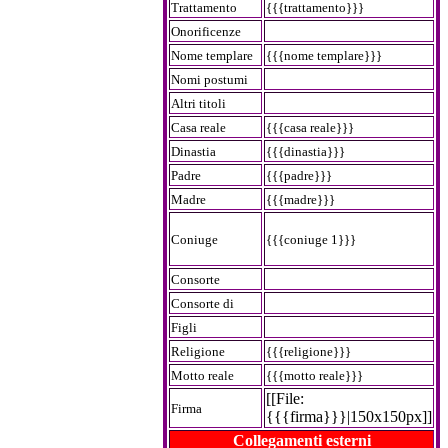
Trattamento
{{{trattamento}}}
Onorificenze
Nome templare
{{{nome templare}}}
Nomi postumi
Altri titoli
Casa reale
{{{casa reale}}}
Dinastia
{{{dinastia}}}
Padre
{{{padre}}}
Madre
{{{madre}}}
Coniuge
{{{coniuge 1}}}
Consorte
Consorte di
Figli
Religione
{{{religione}}}
Motto reale
{{{motto reale}}}
[[File:
Firma
{{{firma}}}|150x150px]]
Collegamenti esterni