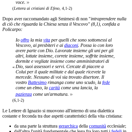
»
voce.
(
Lettera ai cristiani di Efeso
, 4,1-2)
Dopo aver raccomandato agli Smirnesi di non "
intraprendere nulla
di ciò che riguarda la Chiesa senza il Vescovo" (8,1), confida a
Policarpo:
Io
offro
la mia
vita
per quelli che sono sottomessi al
Vescovo, ai presbiteri e ai
diaconi
. Possa io con loro
avere parte con Dio. Lavorate insieme gli uni per gli
altri, lottate insieme, correte insieme, soffrite insieme,
dormite e vegliate insieme come amministratori di
Dio, suoi assessori e servi. Cercate di piacere a
«
Colui per il quale militate e dal quale ricevete la
mercede. Nessuno di voi sia trovato disertore. Il
vostro
Battesimo
rimanga come uno scudo, la
fede
come un elmo, la
carità
come una lancia, la
»
pazienza
come un'armatura.
(6,1-2)
Le Lettere di Ignazio si muovono all'interno di una dialettica
costante e feconda tra due aspetti caratteristici della vita cristiana:
da una parte la struttura
gerarchica
della
comunità
ecclesiale;
dall'altra l'unità fondamentale che lega fra loro tutti i
fedeli
in