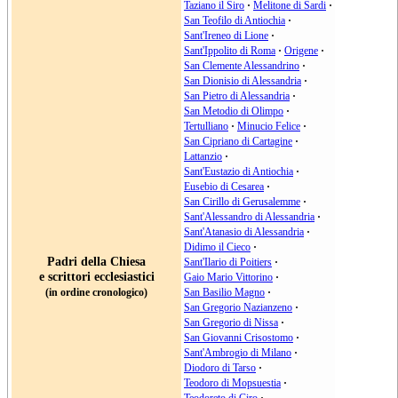
Taziano il Siro
·
Melitone di Sardi
·
San Teofilo di Antiochia
·
Sant'Ireneo di Lione
·
Sant'Ippolito di Roma
·
Origene
·
San Clemente Alessandrino
·
San Dionisio di Alessandria
·
San Pietro di Alessandria
·
San Metodio di Olimpo
·
Tertulliano
·
Minucio Felice
·
San Cipriano di Cartagine
·
Lattanzio
·
Sant'Eustazio di Antiochia
·
Eusebio di Cesarea
·
San Cirillo di Gerusalemme
·
Sant'Alessandro di Alessandria
·
Sant'Atanasio di Alessandria
·
Didimo il Cieco
·
Padri della Chiesa
Sant'Ilario di Poitiers
·
e scrittori ecclesiastici
Gaio Mario Vittorino
·
(in ordine cronologico)
San Basilio Magno
·
San Gregorio Nazianzeno
·
San Gregorio di Nissa
·
San Giovanni Crisostomo
·
Sant'Ambrogio di Milano
·
Diodoro di Tarso
·
Teodoro di Mopsuestia
·