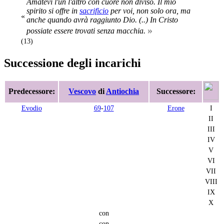
Amatevi l'un l'altro con cuore non diviso. Il mio
spirito si offre in
sacrificio
per voi, non solo ora, ma
«
anche quando avrà raggiunto Dio. (..) In Cristo
»
possiate essere trovati senza macchia.
(13)
Successione degli incarichi
Predecessore:
Vescovo
di
Antiochia
Successore:
Evodio
69
-
107
Erone
I
II
III
IV
V
VI
VII
VIII
IX
X
con
con