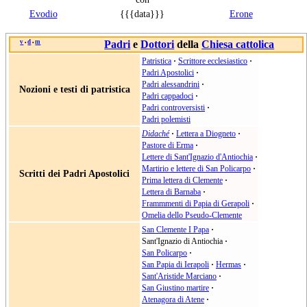
Evodio
{{{data}}}
Erone
v
d
m
Padri
e
Dottori
della
Chiesa cattolica
•
•
Patristica
·
Scrittore ecclesiastico
·
Padri Apostolici
·
Padri alessandrini
·
Nozioni e testi di patristica
Padri cappadoci
·
Padri controversisti
·
Padri polemisti
Didaché
·
Lettera a Diogneto
·
Pastore di Erma
·
Lettere di Sant'Ignazio d'Antiochia
·
Martirio e lettere di San Policarpo
·
Scritti dei Padri Apostolici
Prima lettera di Clemente
·
Lettera di Barnaba
·
Frammmenti di Papia di Gerapoli
·
Omelia dello Pseudo-Clemente
San Clemente I Papa
·
Sant'Ignazio di Antiochia
·
San Policarpo
·
San Papia di Ierapoli
·
Hermas
·
Sant'Aristide Marciano
·
San Giustino martire
·
Atenagora di Atene
·