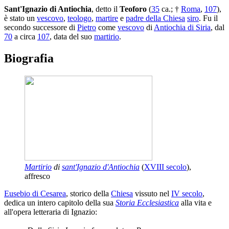
Sant'Ignazio di Antiochia
, detto il
Teoforo
(
35
ca.; †
Roma
,
107
),
è stato un
vescovo
,
teologo
,
martire
e
padre della Chiesa
siro
. Fu il
secondo successore di
Pietro
come
vescovo
di
Antiochia di Siria
, dal
70
a circa
107
, data del suo
martirio
.
Biografia
Martirio
di
sant'Ignazio d'Antiochia
(
XVIII secolo
),
affresco
Eusebio di Cesarea
, storico della
Chiesa
vissuto nel
IV secolo
,
dedica un intero capitolo della sua
Storia Ecclesiastica
alla vita e
all'opera letteraria di Ignazio: