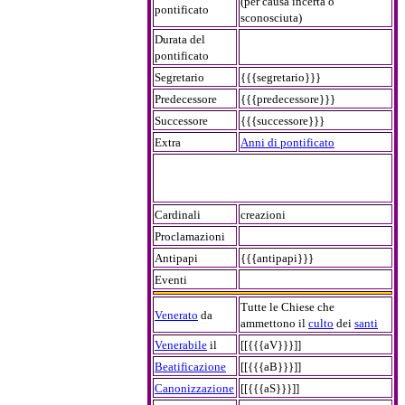
(per causa incerta o
pontificato
sconosciuta)
Durata del
pontificato
Segretario
{{{segretario}}}
Predecessore
{{{predecessore}}}
Successore
{{{successore}}}
Extra
Anni di pontificato
Cardinali
creazioni
Proclamazioni
Antipapi
{{{antipapi}}}
Eventi
Tutte le Chiese che
Venerato
da
ammettono il
culto
dei
santi
Venerabile
il
[[{{{aV}}}]]
Beatificazione
[[{{{aB}}}]]
Canonizzazione
[[{{{aS}}}]]