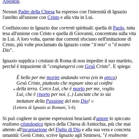
Apostoli
.
Nessun
Padre della Chiesa
ha espresso con l'intensità di Ignazio
l'anelito all'unione con
Cristo
e alla vita in Lui.
Confluiscono in Ignazio due
correnti
spirituali: quella di
Paolo
, tutta
tesa all'unione con Cristo e quella di Giovanni, concentrata sulla vita
in Lui. A loro volta, queste due correnti sfociano nell'imitazione di
Cristo, più volte proclamato da Ignazio come "
il mio
" o "
il nostro
Dio
".
Ignazio supplica i cristiani di Roma di non impedire il suo martirio,
perché è impaziente di "
congiungersi con
Gesù
Cristo
". E spiega:
È bello per me
morire
andando verso (
eis
in
greco
)
Gesù Cristo, piuttosto che regnare sino ai confini
della terra. Cerco Lui, che è
morto
per me, voglio
«
Lui, che è
risorto
per noi. (..) Lasciate che io sia
»
imitatore della
Passione
del mio
Dio
!
(
Lettera di Ignazio ai Romani
, 5-6)
Si può cogliere in queste espressioni brucianti d'
amore
lo spiccato
realismo
cristologico
tipico della Chiesa di Antiochia, più che mai
attento all'
incarnazione
del
Figlio di Dio
e alla sua vera e concreta
umanità: Gesù Cristo, scrive Ignazio agli Smirnesi, "
è realmente