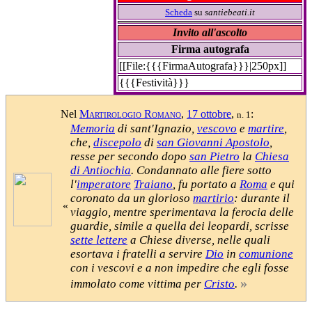
Scheda
su
santiebeati.it
Invito all'ascolto
Firma autografa
[[File:{{{FirmaAutografa}}}|250px]]
{{{Festività}}}
Nel
Martirologio Romano
,
17 ottobre
,
:
n. 1
Memoria
di sant'Ignazio,
vescovo
e
martire
,
che,
discepolo
di
san Giovanni Apostolo
,
resse per secondo dopo
san Pietro
la
Chiesa
di Antiochia
. Condannato alle fiere sotto
l'
imperatore
Traiano
, fu portato a
Roma
e qui
coronato da un glorioso
martirio
: durante il
«
viaggio, mentre sperimentava la ferocia delle
guardie, simile a quella dei leopardi, scrisse
sette lettere
a Chiese diverse, nelle quali
esortava i fratelli a servire
Dio
in
comunione
con i vescovi e a non impedire che egli fosse
»
immolato come vittima per
Cristo
.