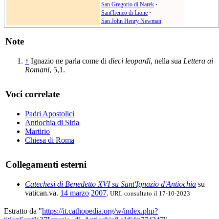
San Gregorio di Narek
·
Sant'Ireneo di Lione
·
San John Henry Newman
Note
↑
Ignazio ne parla come di
dieci leopardi
, nella sua
Lettera ai
Romani
, 5,1.
Voci correlate
Padri Apostolici
Antiochia di Siria
Martirio
Chiesa di Roma
Collegamenti esterni
Catechesi di Benedetto XVI su Sant'Ignazio d'Antiochia
su
vatican.va.
14 marzo
2007
.
URL consultato il 17-10-2023
Estratto da "
https://it.cathopedia.org/w/index.php?