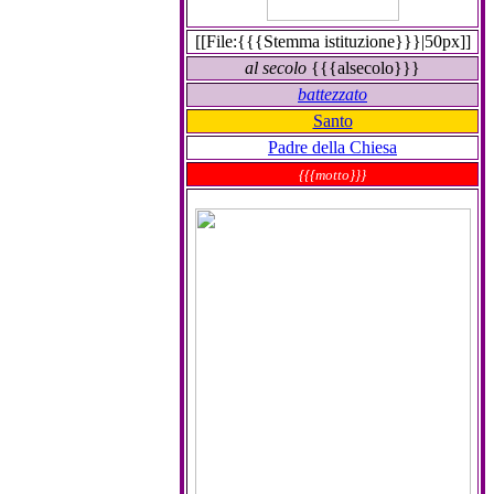
[[File:{{{Stemma istituzione}}}|50px]]
al secolo
{{{alsecolo}}}
battezzato
Santo
Padre della Chiesa
{{{motto}}}