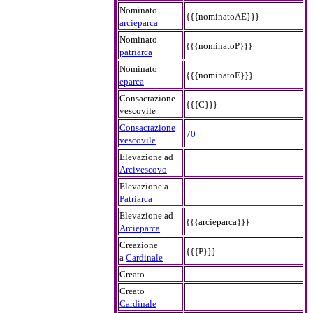
Nominato
{{{nominatoAE}}}
arcieparca
Nominato
{{{nominatoP}}}
patriarca
Nominato
{{{nominatoE}}}
eparca
Consacrazione
{{{C}}}
vescovile
Consacrazione
70
vescovile
Elevazione ad
Arcivescovo
Elevazione a
Patriarca
Elevazione ad
{{{arcieparca}}}
Arcieparca
Creazione
{{{P}}}
a
Cardinale
Creato
Creato
Cardinale