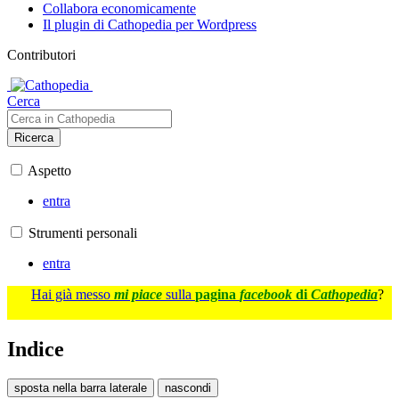
Collabora economicamente
Il plugin di Cathopedia per Wordpress
Contributori
Cerca
Ricerca
Aspetto
entra
Strumenti personali
entra
Hai già messo
mi piace
sulla
pagina
facebook
di
Cathopedia
?
Indice
sposta nella barra laterale
nascondi