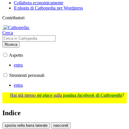
Collabora economicamente
Il plugin di Cathopedia per Wordpress
Contributori
Cerca
Ricerca
Aspetto
entra
Strumenti personali
entra
Hai già messo
mi piace
sulla
pagina
facebook
di
Cathopedia
?
Indice
sposta nella barra laterale
nascondi