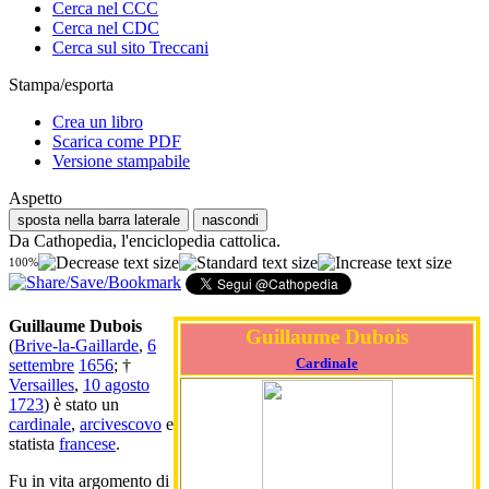
Cerca nel CCC
Cerca nel CDC
Cerca sul sito Treccani
Stampa/esporta
Crea un libro
Scarica come PDF
Versione stampabile
Aspetto
sposta nella barra laterale
nascondi
Da Cathopedia, l'enciclopedia cattolica.
100%
Guillaume Dubois
Guillaume Dubois
(
Brive-la-Gaillarde
,
6
Cardinale
settembre
1656
; †
Versailles
,
10 agosto
1723
) è stato un
cardinale
,
arcivescovo
e
statista
francese
.
Fu in vita argomento di