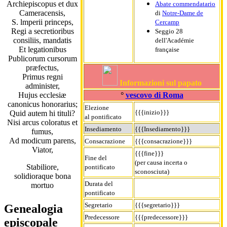
Archiepiscopus et dux
Abate commendatario
Cameracensis,
di
Notre-Dame de
S. lmperii princeps,
Cercamp
Regi a secretioribus
Seggio 28
consiliis, mandatis
dell'Académie
Et legationibus
française
Publicorum cursorum
præfectus,
Primus regni
Informazioni sul papato
administer,
°
vescovo di Roma
Hujus ecclesiæ
canonicus honorarius;
Elezione
{{{inizio}}}
Quid autem hi tituli?
al pontificato
Nisi arcus coloratus et
Insediamento
{{{Insediamento}}}
fumus,
Ad modicum parens,
Consacrazione
{{{consacrazione}}}
Viator,
{{{fine}}}
Fine del
(per causa incerta o
Stabiliore,
pontificato
sconosciuta)
solidioraque bona
Durata del
mortuo
pontificato
Segretario
{{{segretario}}}
Genealogia
Predecessore
{{{predecessore}}}
episcopale