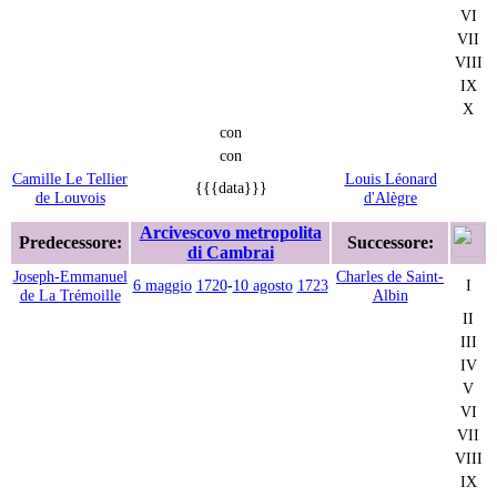
VI
VII
VIII
IX
X
con
con
Camille Le Tellier
Louis Léonard
{{{data}}}
de Louvois
d'Alègre
Arcivescovo metropolita
Predecessore:
Successore:
di Cambrai
Joseph-Emmanuel
Charles de Saint-
6 maggio
1720
-
10 agosto
1723
I
de La Trémoille
Albin
II
III
IV
V
VI
VII
VIII
IX