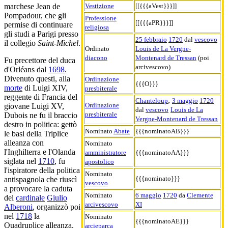
Vestizione
[[{{{aVest}}}]]
marchese Jean de
Pompadour, che gli
Professione
[[{{{aPR}}}]]
permise di continuare
religiosa
gli studi a Parigi presso
25 febbraio
1720
dal
vescovo
il collegio
Saint-Michel
.
Ordinato
Louis de La Vergne-
diacono
Montenard de Tressan
(poi
Fu precettore del duca
arcivescovo)
d'Orléans dal
1698
.
Divenuto questi, alla
Ordinazione
{{{O}}}
morte
di Luigi XIV,
presbiterale
reggente di Francia del
,
Chanteloup
3 maggio
1720
Ordinazione
giovane Luigi XV,
dal
vescovo
Louis de La
presbiterale
Dubois ne fu il braccio
Vergne-Montenard de Tressan
destro in politica: gettò
Nominato
Abate
{{{nominatoAB}}}
le basi della Triplice
alleanza con
Nominato
l'Inghilterra e l'Olanda
amministratore
{{{nominatoAA}}}
siglata nel
1710
, fu
apostolico
l'ispiratore della politica
Nominato
{{{nominato}}}
antispagnola che riuscì
vescovo
a provocare la caduta
Nominato
6 maggio
1720
da
Clemente
del
cardinale
Giulio
arcivescovo
XI
Alberoni
, organizzò poi
nel
1718
la
Nominato
{{{nominatoAE}}}
Quadruplice alleanza.
arcieparca