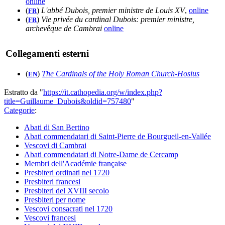
online
(
)
L'abbé Dubois, premier ministre de Louis XV
,
online
FR
(
)
Vie privée du cardinal Dubois: premier ministre,
FR
archevêque de Cambrai
online
Collegamenti esterni
(
)
The Cardinals of the Holy Roman Church-Hosius
EN
Estratto da "
https://it.cathopedia.org/w/index.php?
title=Guillaume_Dubois&oldid=757480
"
Categorie
:
Abati di San Bertino
Abati commendatari di Saint-Pierre de Bourgueil-en-Vallée
Vescovi di Cambrai
Abati commendatari di Notre-Dame de Cercamp
Membri dell'Académie française
Presbiteri ordinati nel 1720
Presbiteri francesi
Presbiteri del XVIII secolo
Presbiteri per nome
Vescovi consacrati nel 1720
Vescovi francesi