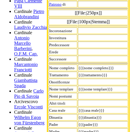
Papa Clemente
Patrono
di
VIII
Cardinale
Pietro
[[File:|250px]]
Aldobrandini
[[File:|100px|Stemma]]
Cardinale
Laudivio Zacchia
Incoronazione
Cardinale
Antonio
Investitura
Marcello
Predecessore
Barberini
,
Erede
O.F.M. Cap.
Cardinale
Successore
Marcantonio
Nome completo
{{{nome completo}}}
Franciotti
Cardinale
Trattamento
{{{trattamento}}}
Giambattista
Onorificenze
Spada
Nome templare
{{{nome templare}}}
Cardinale
Carlo
Pio di Savoia
Nomi postumi
Arcivescovo
Altri titoli
Ercole Visconti
Casa reale
{{{casa reale}}}
Cardinale
Wilhelm Egon
Dinastia
{{{dinastia}}}
von Fürstenberg
Padre
{{{padre}}}
Cardinale
Madre
{{{madre}}}