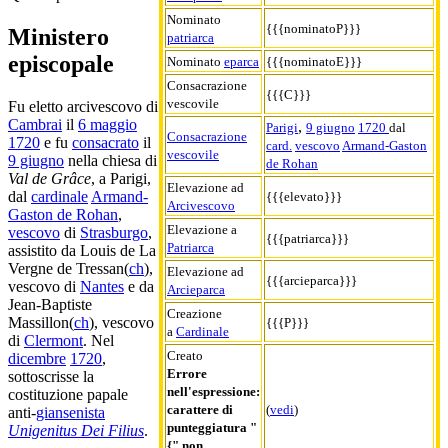
Nominato
{{{nominatoP}}}
Ministero
patriarca
episcopale
Nominato
eparca
{{{nominatoE}}}
Consacrazione
{{{C}}}
vescovile
Fu eletto arcivescovo di
Cambrai
il
6 maggio
,
Parigi
9 giugno
1720
dal
Consacrazione
1720
e fu
consacrato
il
card.
vescovo
Armand-Gaston
vescovile
9 giugno
nella chiesa di
de Rohan
Val de Grâce
, a Parigi,
Elevazione ad
dal
cardinale
Armand-
{{{elevato}}}
Arcivescovo
Gaston de Rohan
,
Elevazione a
vescovo
di
Strasburgo
,
{{{patriarca}}}
Patriarca
assistito da Louis de La
Vergne de Tressan(
ch
),
Elevazione ad
{{{arcieparca}}}
vescovo di
Nantes
e da
Arcieparca
Jean-Baptiste
Creazione
Massillon(
ch
), vescovo
{{{P}}}
a
Cardinale
di
Clermont
. Nel
Creato
dicembre
1720
,
Errore
sottoscrisse la
nell'espressione:
costituzione papale
carattere di
(
vedi
)
anti-
giansenista
punteggiatura "
Unigenitus Dei Filius
.
{" non