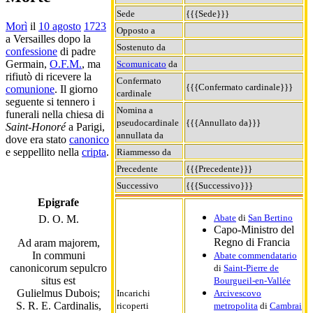
Sede
{{{Sede}}}
Morì
il
10 agosto
1723
Opposto a
a Versailles dopo la
Sostenuto da
confessione
di padre
Germain,
O.F.M.
, ma
Scomunicato
da
rifiutò di ricevere la
Confermato
{{{Confermato cardinale}}}
comunione
. Il giorno
cardinale
seguente si tennero i
Nomina a
funerali nella chiesa di
pseudocardinale
{{{Annullato da}}}
Saint-Honoré
a Parigi,
annullata da
dove era stato
canonico
e seppellito nella
cripta
.
Riammesso da
Precedente
{{{Precedente}}}
Successivo
{{{Successivo}}}
Epigrafe
Abate
di
San Bertino
D. O. M.
Capo-Ministro del
Regno di Francia
Ad aram majorem,
In communi
Abate commendatario
canonicorum sepulcro
di
Saint-Pierre de
situs est
Bourgueil-en-Vallée
Gulielmus Dubois;
Incarichi
Arcivescovo
S. R. E. Cardinalis,
ricoperti
metropolita
di
Cambrai