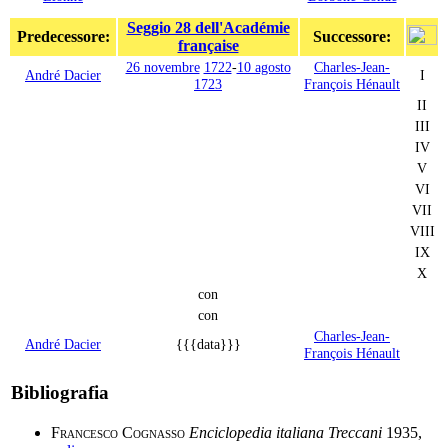
Seggio 28 dell'Académie
Predecessore:
Successore:
française
26 novembre
1722
-
10 agosto
Charles-Jean-
André Dacier
I
1723
François Hénault
II
III
IV
V
VI
VII
VIII
IX
X
con
con
Charles-Jean-
André Dacier
{{{data}}}
François Hénault
Bibliografia
Francesco Cognasso
Enciclopedia italiana Treccani
1935,