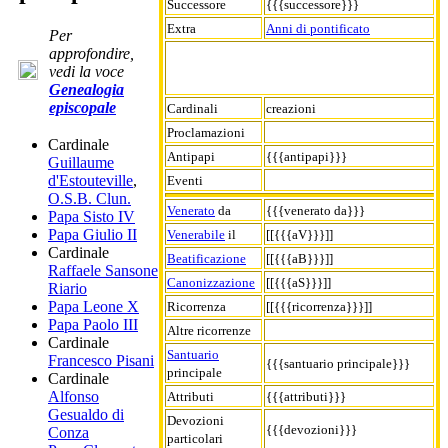
Successore
{{{successore}}}
Extra
Anni di pontificato
Per
approfondire,
vedi la voce
Genealogia
episcopale
Cardinali
creazioni
Proclamazioni
Cardinale
Antipapi
{{{antipapi}}}
Guillaume
d'Estouteville
,
Eventi
O.S.B. Clun.
Venerato
da
{{{venerato da}}}
Papa Sisto IV
Papa Giulio II
Venerabile
il
[[{{{aV}}}]]
Cardinale
Beatificazione
[[{{{aB}}}]]
Raffaele Sansone
Canonizzazione
[[{{{aS}}}]]
Riario
Papa Leone X
Ricorrenza
[[{{{ricorrenza}}}]]
Papa Paolo III
Altre ricorrenze
Cardinale
Santuario
Francesco Pisani
{{{santuario principale}}}
principale
Cardinale
Alfonso
Attributi
{{{attributi}}}
Gesualdo di
Devozioni
{{{devozioni}}}
Conza
particolari