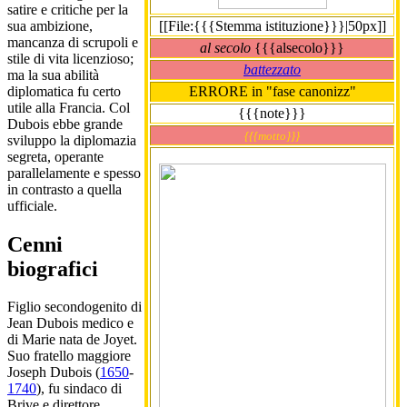
satire e critiche per la
sua ambizione,
[[File:{{{Stemma istituzione}}}|50px]]
mancanza di scrupoli e
al secolo
{{{alsecolo}}}
stile di vita licenzioso;
battezzato
ma la sua abilità
diplomatica fu certo
ERRORE in "fase canonizz"
utile alla Francia. Col
{{{note}}}
Dubois ebbe grande
{{{motto}}}
sviluppo la diplomazia
segreta, operante
parallelamente e spesso
in contrasto a quella
ufficiale.
Cenni
biografici
Figlio secondogenito di
Jean Dubois medico e
di Marie nata de Joyet.
Suo fratello maggiore
Joseph Dubois (
1650
-
1740
), fu sindaco di
Brive e direttore