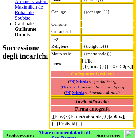
Armand-Gaston-
Maximilien de
Coniuge
{{{coniuge 1}}}
Rohan de
Soubise
Cardinale
Consorte
Guillaume
Consorte di
Dubois
Figli
Successione
Religione
{{{religione}}}
Motto reale
{{{motto reale}}}
degli incarichi
[[File:
Firma
{{{firma}}}|150x150px]]
Collegamenti esterni
(
)
Scheda
su
gcatholic.org
EN
(
)
Scheda
su
catholic-hierarchy.org
EN
(
)
Scheda
su
Salvador Miranda
EN
Invito all'ascolto
Firma autografa
[[File:{{{FirmaAutografa}}}|250px]]
{{{Festività}}}
Abate commendatario di
Predecessore:
Successore: