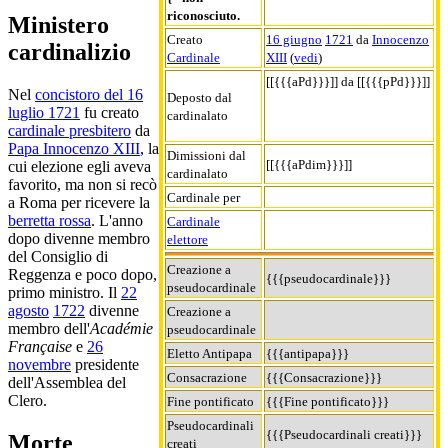
riconosciuto.
Ministero
Creato
16 giugno
1721
da
Innocenzo
cardinalizio
Cardinale
XIII
(
vedi
)
[[{{{aPd}}}]] da [[{{{pPd}}}]]
Nel
concistoro del 16
Deposto dal
luglio 1721
fu creato
cardinalato
cardinale presbitero
da
Papa Innocenzo XIII
, la
Dimissioni dal
[[{{{aPdim}}}]]
cui elezione egli aveva
cardinalato
favorito, ma non si recò
Cardinale per
a Roma per ricevere la
berretta rossa
. L'anno
Cardinale
dopo divenne membro
elettore
del Consiglio di
Creazione a
Reggenza e poco dopo,
{{{pseudocardinale}}}
pseudocardinale
primo ministro. Il
22
agosto
1722
divenne
Creazione a
membro dell'
Académie
pseudocardinale
Française
e
26
Eletto Antipapa
{{{antipapa}}}
novembre
presidente
Consacrazione
{{{Consacrazione}}}
dell'Assemblea del
Clero.
Fine pontificato
{{{Fine pontificato}}}
Pseudocardinali
{{{Pseudocardinali creati}}}
Morte
creati