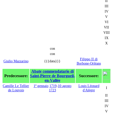
II
III
IV
V
VI
VII
VIII
IX
X
con
con
Filippo II di
Giulio Mazzarino
{{{data}}}
Borbone-Orléans
Abate commendatario di
Predecessore:
Saint-Pierre de Bourgueil-
Successore:
en-Vallée
Camille Le Tellier
1º gennaio
1719
-
10 agosto
Louis Léonard
I
de Louvois
1723
d'Alègre
II
III
IV
V