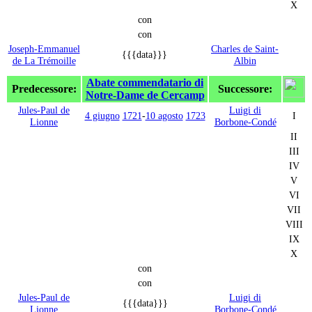
X
con
con
Joseph-Emmanuel
Charles de Saint-
{{{data}}}
de La Trémoille
Albin
Abate commendatario di
Predecessore:
Successore:
Notre-Dame de Cercamp
Jules-Paul de
Luigi di
4 giugno
1721
-
10 agosto
1723
I
Lionne
Borbone-Condé
II
III
IV
V
VI
VII
VIII
IX
X
con
con
Jules-Paul de
Luigi di
{{{data}}}
Lionne
Borbone-Condé