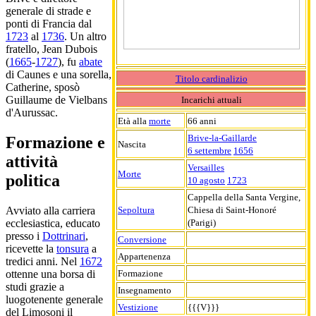
generale di strade e
ponti di Francia dal
1723
al
1736
. Un altro
fratello, Jean Dubois
(
1665
-
1727
), fu
abate
di Caunes e una sorella,
Titolo cardinalizio
Catherine, sposò
Guillaume de Vielbans
Incarichi attuali
d'Aurussac.
Età alla
morte
66 anni
Brive-la-Gaillarde
Formazione e
Nascita
6 settembre
1656
attività
Versailles
Morte
politica
10 agosto
1723
Cappella della Santa Vergine,
Sepoltura
Chiesa di Saint-Honoré
Avviato alla carriera
(Parigi)
ecclesiastica, educato
presso i
Dottrinari
,
Conversione
ricevette la
tonsura
a
Appartenenza
tredici anni. Nel
1672
Formazione
ottenne una borsa di
studi grazie a
Insegnamento
luogotenente generale
Vestizione
{{{V}}}
del Limosoni il