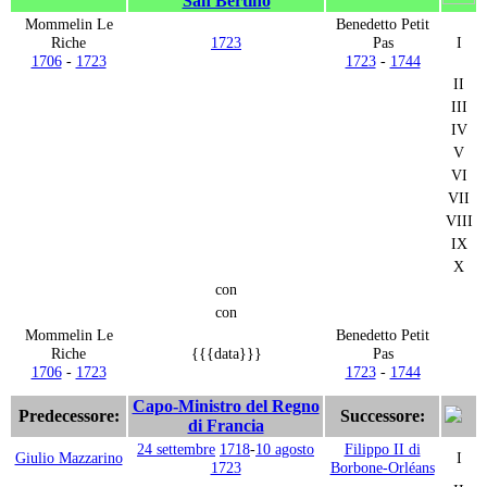
San Bertino
Mommelin Le
Benedetto Petit
Riche
1723
Pas
I
1706
-
1723
1723
-
1744
II
III
IV
V
VI
VII
VIII
IX
X
con
con
Mommelin Le
Benedetto Petit
Riche
{{{data}}}
Pas
1706
-
1723
1723
-
1744
Capo-Ministro del Regno
Predecessore:
Successore:
di Francia
24 settembre
1718
-
10 agosto
Filippo II di
Giulio Mazzarino
I
1723
Borbone-Orléans