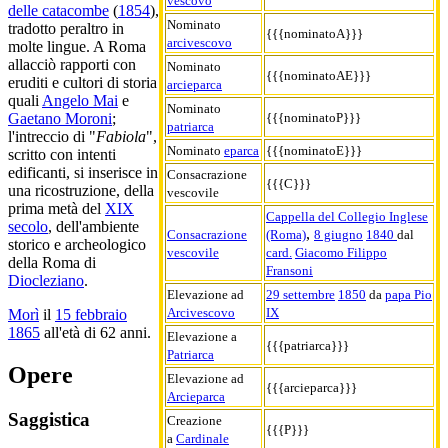
vescovo
delle catacombe
(
1854
),
Nominato
tradotto peraltro in
{{{nominatoA}}}
arcivescovo
molte lingue. A Roma
allacciò rapporti con
Nominato
{{{nominatoAE}}}
eruditi e cultori di storia
arcieparca
quali
Angelo Mai
e
Nominato
{{{nominatoP}}}
Gaetano Moroni
;
patriarca
l'intreccio di "
Fabiola
",
Nominato
eparca
{{{nominatoE}}}
scritto con intenti
edificanti, si inserisce in
Consacrazione
{{{C}}}
una ricostruzione, della
vescovile
prima metà del
XIX
Cappella del Collegio Inglese
secolo
, dell'ambiente
,
Consacrazione
(Roma)
8 giugno
1840
dal
storico e archeologico
vescovile
card.
Giacomo Filippo
della Roma di
Fransoni
Diocleziano
.
Elevazione ad
29 settembre
1850
da
papa Pio
Arcivescovo
IX
Morì
il
15 febbraio
1865
all'età di 62 anni.
Elevazione a
{{{patriarca}}}
Patriarca
Opere
Elevazione ad
{{{arcieparca}}}
Arcieparca
Saggistica
Creazione
{{{P}}}
a
Cardinale