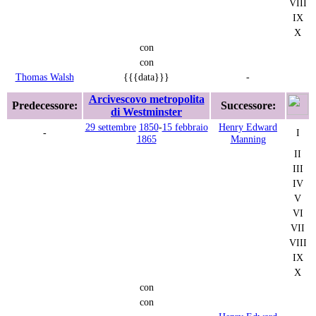
VIII
IX
X
con
con
Thomas Walsh
{{{data}}}
-
Arcivescovo metropolita
Predecessore:
Successore:
di Westminster
29 settembre
1850
-
15 febbraio
Henry Edward
-
I
1865
Manning
II
III
IV
V
VI
VII
VIII
IX
X
con
con