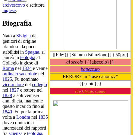
arcivescovo
e scrittore
inglese
.
Biografia
Nato a
Siviglia
da
genitori di origine
irlandese da poco
stabilitisi in
Spagna
, si
[[File:{{{Stemma istituzione}}}|50px]]
laureò in
teologia
al
al secolo
{{{alsecolo}}}
Collegio inglese di
Roma
nel
1824
e venne
battezzato
ordinato
sacerdote
nel
ERRORE in "fase canonizz"
1825
. Fu nominato
{{{note}}}
vice-rettore
del
collegio
nel
1827
e rettore nel
Pro Christo omnia
1828
a soli ventisei
anni di età, mantenne
questo incarico fino al
1840
. Fu per la prima
volta a
Londra
nel
1835
dove cominciò a
interessarsi dei rapporti
fra
scienza
e
teologia
,