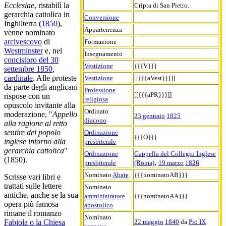
Ecclesiae
, ristabilì la
Cripta di San Pietro.
gerarchia cattolica in
Conversione
Inghilterra (
1850
),
Appartenenza
venne nominato
arcivescovo
di
Formazione
Westminster
e, nel
Insegnamento
concistoro del 30
Vestizione
{{{V}}}
settembre 1850
,
cardinale
. Alle proteste
Vestizione
[[{{{aVest}}}]]
da parte degli anglicani
Professione
[[{{{aPR}}}]]
rispose con un
religiosa
opuscolo invitante alla
Ordinato
moderazione, "
Appello
23 gennaio
1825
diacono
alla ragione al retto
sentire del popolo
Ordinazione
{{{O}}}
inglese intorno alla
presbiterale
gerarchia cattolica
"
Ordinazione
Cappella del Collegio Inglese
(1850).
,
presbiterale
(Roma)
19 marzo
1826
Nominato
Abate
{{{nominatoAB}}}
Scrisse vari libri e
trattati sulle lettere
Nominato
antiche, anche se la sua
amministratore
{{{nominatoAA}}}
opera più famosa
apostolico
rimane il romanzo
Nominato
22 maggio
1840
da
Pio IX
Fabiola o la Chiesa