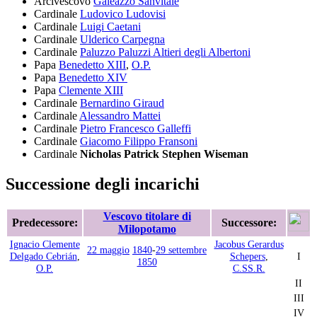
Arcivescovo
Galeazzo Sanvitale
Cardinale
Ludovico Ludovisi
Cardinale
Luigi Caetani
Cardinale
Ulderico Carpegna
Cardinale
Paluzzo Paluzzi Altieri degli Albertoni
Papa
Benedetto XIII
,
O.P.
Papa
Benedetto XIV
Papa
Clemente XIII
Cardinale
Bernardino Giraud
Cardinale
Alessandro Mattei
Cardinale
Pietro Francesco Galleffi
Cardinale
Giacomo Filippo Fransoni
Cardinale
Nicholas Patrick Stephen Wiseman
Successione degli incarichi
Vescovo titolare di
Predecessore:
Successore:
Milopotamo
Ignacio Clemente
Jacobus Gerardus
22 maggio
1840
-
29 settembre
Delgado Cebrián
,
Schepers
,
I
1850
O.P.
C.SS.R.
II
III
IV