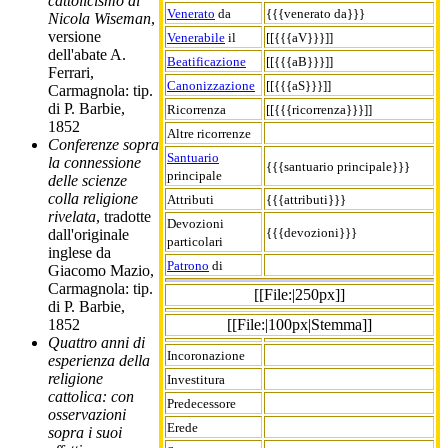
cattolicismo di
Venerato
da
{{{venerato da}}}
Nicola Wiseman
,
versione
Venerabile
il
[[{{{aV}}}]]
dell'abate A.
Beatificazione
[[{{{aB}}}]]
Ferrari,
Canonizzazione
[[{{{aS}}}]]
Carmagnola: tip.
di P. Barbie,
Ricorrenza
[[{{{ricorrenza}}}]]
1852
Altre ricorrenze
Conferenze sopra
Santuario
la connessione
{{{santuario principale}}}
principale
delle scienze
colla religione
Attributi
{{{attributi}}}
rivelata
, tradotte
Devozioni
{{{devozioni}}}
dall'originale
particolari
inglese da
Patrono
di
Giacomo Mazio,
Carmagnola: tip.
[[File:|250px]]
di P. Barbie,
[[File:|100px|Stemma]]
1852
Quattro anni di
Incoronazione
esperienza della
religione
Investitura
cattolica: con
Predecessore
osservazioni
Erede
sopra i suoi