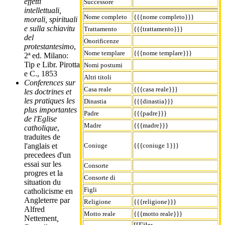
effetti
Successore
intellettuali,
Nome completo
{{{nome completo}}}
morali, spirituali
e sulla schiavitu
Trattamento
{{{trattamento}}}
del
Onorificenze
protestantesimo
,
Nome templare
{{{nome templare}}}
2ª ed. Milano:
Tip e Libr. Pirotta
Nomi postumi
e C., 1853
Altri titoli
Conferences sur
Casa reale
{{{casa reale}}}
les doctrines et
les pratiques les
Dinastia
{{{dinastia}}}
plus importantes
Padre
{{{padre}}}
de l'Eglise
Madre
{{{madre}}}
catholique
,
traduites de
Coniuge
{{{coniuge 1}}}
l'anglais et
precedees d'un
essai sur les
Consorte
progres et la
Consorte di
situation du
Figli
catholicisme en
Angleterre par
Religione
{{{religione}}}
Alfred
Motto reale
{{{motto reale}}}
Nettement
,