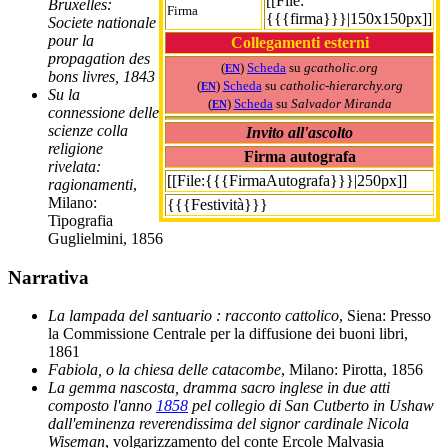
[[File:
Bruxelles:
Firma
{{{firma}}}|150x150px]]
Societe nationale
pour la
Collegamenti esterni
propagation des
(
)
Scheda
su
gcatholic.org
EN
bons livres, 1843
(
)
Scheda
su
catholic-hierarchy.org
EN
Su la
(
)
Scheda
su
Salvador Miranda
EN
connessione delle
scienze colla
Invito all'ascolto
religione
Firma autografa
rivelata:
[[File:{{{FirmaAutografa}}}|250px]]
ragionamenti
,
Milano:
{{{Festività}}}
Tipografia
Guglielmini, 1856
Narrativa
La lampada del santuario : racconto cattolico
, Siena: Presso
la Commissione Centrale per la diffusione dei buoni libri,
1861
Fabiola, o la chiesa delle catacombe
, Milano: Pirotta, 1856
La gemma nascosta, dramma sacro inglese in due atti
composto l'anno
1858
pel collegio di San Cutberto in Ushaw
dall'eminenza reverendissima del signor cardinale Nicola
Wiseman
, volgarizzamento del conte Ercole Malvasia