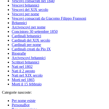
Vescovi consacrati nel 1840
Vescovi britannici
Vescovi del XIX secolo
Vescovi per nome
Vescovi consacrati da Giacomo Filippo Fransoni
Britannici
Arcivescovi per nome
Concistoro 30 settembre 1850
Cardinali britannici
Cardinali del XIX secolo
Cardinali per nome
Cardinali creati da Pio IX
Biografie
Arcivescovi britannici
Scrittori britannici
Nati nel 1802
Nati il 2 agosto
Nati nel XIX secolo
Morti nel 1865
Morti il 15 febbraio
Categorie nascoste:
Per nome esiste
PersonaBot