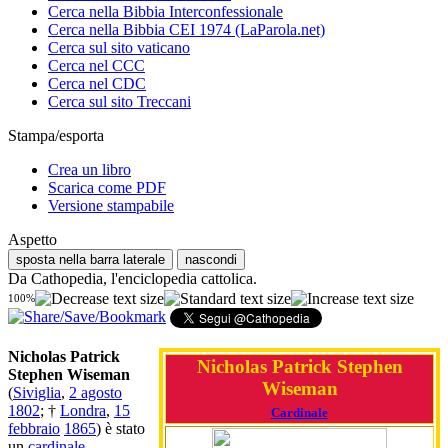
Cerca nella Bibbia Interconfessionale
Cerca nella Bibbia CEI 1974 (LaParola.net)
Cerca sul sito vaticano
Cerca nel CCC
Cerca nel CDC
Cerca sul sito Treccani
Stampa/esporta
Crea un libro
Scarica come PDF
Versione stampabile
Aspetto
sposta nella barra laterale
nascondi
Da Cathopedia, l'enciclopedia cattolica.
100%
Nicholas Patrick
Nicholas Patrick Stephen
Stephen Wiseman
Wiseman
(
Siviglia
,
2 agosto
1802
; †
Londra
,
15
Cardinale
febbraio
1865
) è stato
un
cardinale
,