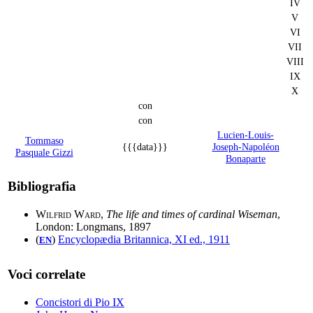
IV
V
VI
VII
VIII
IX
X
con
con
Lucien-Louis-
Tommaso
{{{data}}}
Joseph-Napoléon
Pasquale Gizzi
Bonaparte
Bibliografia
Wilfrid Ward
,
The life and times of cardinal Wiseman
,
London: Longmans, 1897
(
)
Encyclopædia Britannica, XI ed., 1911
EN
Voci correlate
Concistori di Pio IX