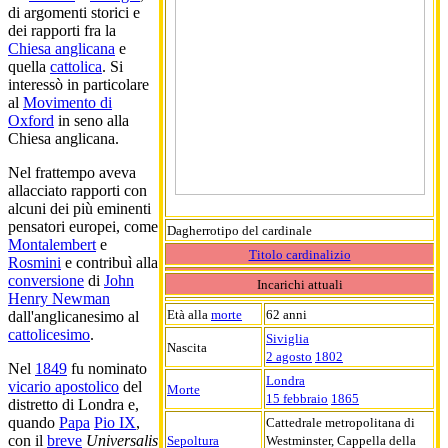
di argomenti storici e
dei rapporti fra la
Chiesa anglicana
e
quella
cattolica
. Si
interessò in particolare
al
Movimento di
Oxford
in seno alla
Chiesa anglicana.
Nel frattempo aveva
allacciato rapporti con
alcuni dei più eminenti
pensatori europei, come
Dagherrotipo del cardinale
Montalembert
e
Titolo cardinalizio
Rosmini
e contribuì alla
conversione
di
John
Incarichi attuali
Henry Newman
Età alla
morte
62 anni
dall'anglicanesimo al
cattolicesimo
.
Siviglia
Nascita
2 agosto
1802
Nel
1849
fu nominato
Londra
vicario apostolico
del
Morte
15 febbraio
1865
distretto di Londra e,
quando
Papa
Pio IX
,
Cattedrale metropolitana di
con il
breve
Universalis
Sepoltura
Westminster, Cappella della