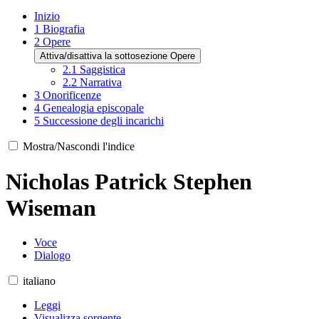
Inizio
1
Biografia
2
Opere
Attiva/disattiva la sottosezione Opere
2.1
Saggistica
2.2
Narrativa
3
Onorificenze
4
Genealogia episcopale
5
Successione degli incarichi
Mostra/Nascondi l'indice
Nicholas Patrick Stephen
Wiseman
Voce
Dialogo
italiano
Leggi
Visualizza sorgente