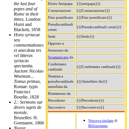
the last four
Eletto Antipapa
{{{antipapa}}}
popes and of
Consacrazione
{{{Consacrazione}}}
Rome in their
Fine pontificato
{{{Fine pontificato}}}
times
, London:
Hurst and
Pseudocardinali
{{{Pseudocardinali creati}}}
Blackett, 1858
creati
Hora syriacae
Sede
{{{Sede}}}
seu
Opposto a
commentationes
et anecdota res
Sostenuto da
vel litteras
Scomunicato
da
syriacas
Confermato
spectantia.
{{{Confermato cardinale}}}
cardinale
Auctore Nicolao
Wiseman...
Nomina a
Tomus primus
,
pseudocardinale
{{{Annullato da}}}
Romae: typis
annullata da
Francisci
Riammesso da
Bourlie, 1828
Precedente
{{{Precedente}}}
2.: Sermons sur
divers sujets de
Successivo
{{{Successivo}}}
morale
,
Bruxelles: H.
Vescovo titolare
di
Goemaere, 1866
Milopotamo
Nuove