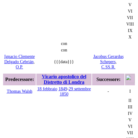
V
VI
VII
VIII
IX
X
con
con
Ignacio Clemente
Jacobus Gerardus
Delgado Cebrián
,
{{{data}}}
Schepers
,
O.P.
C.SS.R.
Vicario apostolico del
Predecessore:
Successore:
Distretto di Londra
18 febbraio
1849
-
29 settembre
Thomas Walsh
-
I
1850
II
III
IV
V
VI
VII