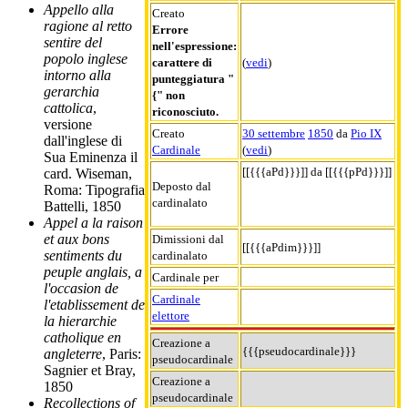
Appello alla
Creato
ragione al retto
Errore
sentire del
nell'espressione:
popolo inglese
carattere di
(
vedi
)
intorno alla
punteggiatura "
gerarchia
{" non
cattolica
,
riconosciuto.
versione
Creato
30 settembre
1850
da
Pio IX
dall'inglese di
Cardinale
(
vedi
)
Sua Eminenza il
[[{{{aPd}}}]] da [[{{{pPd}}}]]
card. Wiseman,
Deposto dal
Roma: Tipografia
cardinalato
Battelli, 1850
Appel a la raison
et aux bons
Dimissioni dal
[[{{{aPdim}}}]]
sentiments du
cardinalato
peuple anglais, a
Cardinale per
l'occasion de
Cardinale
l'etablissement de
elettore
la hierarchie
catholique en
Creazione a
{{{pseudocardinale}}}
angleterre
, Paris:
pseudocardinale
Sagnier et Bray,
Creazione a
1850
pseudocardinale
Recollections of