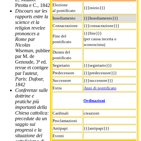
Elezione
Pirotta e C., 1842
{{{inizio}}}
al pontificato
Discours sur les
rapports entre la
Insediamento
{{{Insediamento}}}
science et la
Consacrazione
{{{consacrazione}}}
religion revelee
{{{fine}}}
prononces a
Fine del
(per causa incerta o
Rome par
pontificato
sconosciuta)
Nicolas
Wiseman
, publiee
Durata del
par M. de
pontificato
Genoude, 3ª ed.
Segretario
{{{segretario}}}
revue et corrigee
Predecessore
{{{predecessore}}}
par l'auteur
,
Paris: Dufour,
Successore
{{{successore}}}
1842
Extra
Anni di pontificato
Conferenze sulle
dottrine e
Ordinazioni
pratiche più
importanti della
Chiesa cattolica:
Cardinali
creazioni
precedute da un
Proclamazioni
saggio sui
Antipapi
{{{antipapi}}}
progressi e la
situazione del
Eventi