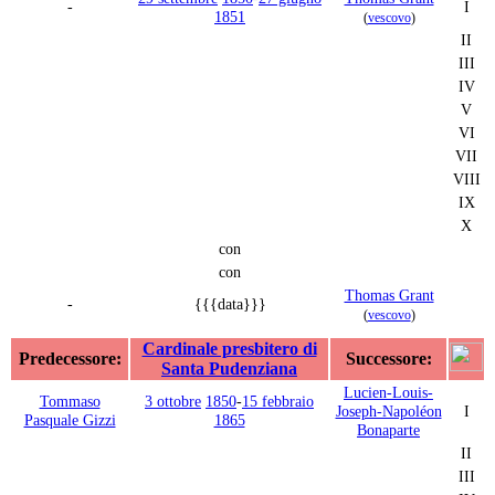
-
I
1851
(
vescovo
)
II
III
IV
V
VI
VII
VIII
IX
X
con
con
Thomas Grant
-
{{{data}}}
(
vescovo
)
Cardinale presbitero di
Predecessore:
Successore:
Santa Pudenziana
Lucien-Louis-
Tommaso
3 ottobre
1850
-
15 febbraio
Joseph-Napoléon
I
Pasquale Gizzi
1865
Bonaparte
II
III