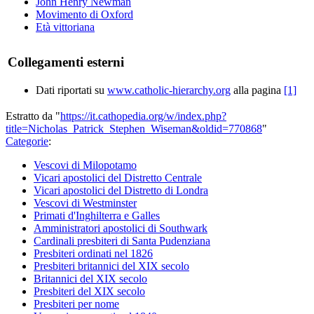
John Henry Newman
Movimento di Oxford
Età vittoriana
Collegamenti esterni
Dati riportati su
www.catholic-hierarchy.org
alla pagina
[1]
Estratto da "
https://it.cathopedia.org/w/index.php?
title=Nicholas_Patrick_Stephen_Wiseman&oldid=770868
"
Categorie
:
Vescovi di Milopotamo
Vicari apostolici del Distretto Centrale
Vicari apostolici del Distretto di Londra
Vescovi di Westminster
Primati d'Inghilterra e Galles
Amministratori apostolici di Southwark
Cardinali presbiteri di Santa Pudenziana
Presbiteri ordinati nel 1826
Presbiteri britannici del XIX secolo
Britannici del XIX secolo
Presbiteri del XIX secolo
Presbiteri per nome