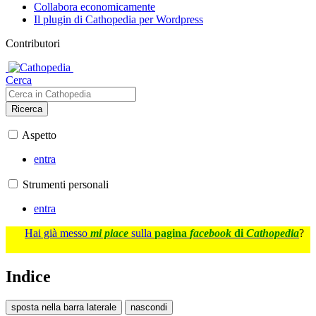
Collabora economicamente
Il plugin di Cathopedia per Wordpress
Contributori
Cerca
Ricerca
Aspetto
entra
Strumenti personali
entra
Hai già messo
mi piace
sulla
pagina
facebook
di
Cathopedia
?
Indice
sposta nella barra laterale
nascondi