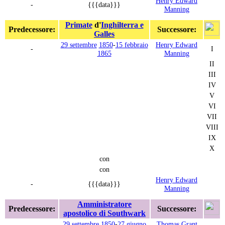
Henry Edward
-
{{{data}}}
Manning
Primate
d'
Inghilterra e
Predecessore:
Successore:
Galles
29 settembre
1850
-
15 febbraio
Henry Edward
-
I
1865
Manning
II
III
IV
V
VI
VII
VIII
IX
X
con
con
Henry Edward
-
{{{data}}}
Manning
Amministratore
Predecessore:
Successore:
apostolico di Southwark
29 settembre
1850
-
27 giugno
Thomas Grant