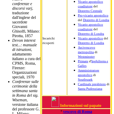
Vicario apostolico
conferenze e
coadiutore
del
discorsi varj
,
Distretto Centrale
traduzione
Pro-vicario apostolico
dall'inglese del
del
Distretto di Londra
sacerdote
Vicario apostolico
Giovanni
coadiutore
del
Ghisolfi, Milano:
Distretto di Londra
Pirotta, 1857
Incarichi
Vicario apostolico
del
Devon interest
ricoperti
Distretto di Londra
test...: manuale
Arcivescovo
di istruzioni
,
metropolita
di
adattamento
Westminster
italiano a cura del
Primate
d'
Inghilterra e
CPMS, Roma,
Galles
Firenze:
Amministratore
Organizzazioni
apostolico
di
speciali, 1970
Southwark
Conferenze sulle
Cardinale presbitero
di
cerimonie della
Santa Pudenziana
settimana santa
in Roma del sig.
Wiseman
,
versione italiana
Informazioni sul papato
del professore G.
°
vescovo di Roma
L, Milano: