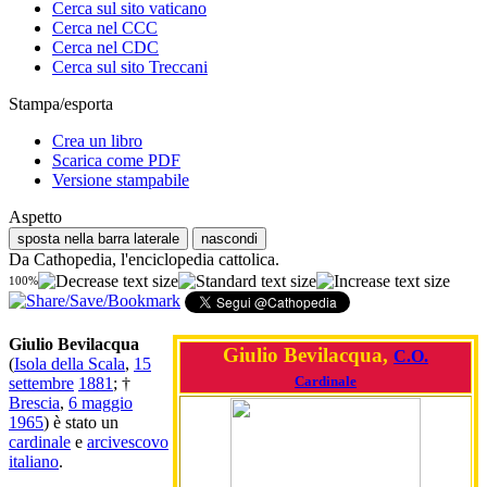
Cerca sul sito vaticano
Cerca nel CCC
Cerca nel CDC
Cerca sul sito Treccani
Stampa/esporta
Crea un libro
Scarica come PDF
Versione stampabile
Aspetto
sposta nella barra laterale
nascondi
Da Cathopedia, l'enciclopedia cattolica.
100%
Giulio Bevilacqua
Giulio Bevilacqua,
C.O.
(
Isola della Scala
,
15
Cardinale
settembre
1881
; †
Brescia
,
6 maggio
1965
) è stato un
cardinale
e
arcivescovo
italiano
.