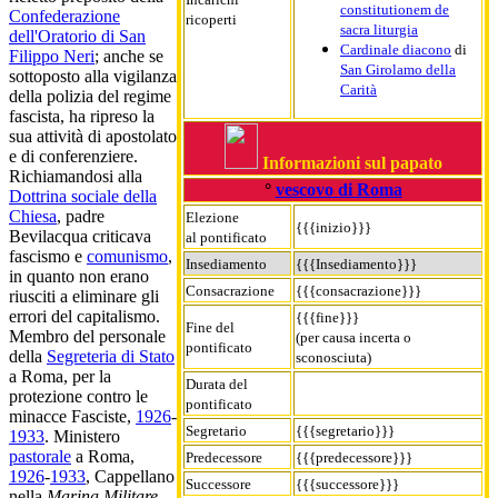
constitutionem de
Confederazione
ricoperti
sacra liturgia
dell'Oratorio di San
Cardinale diacono
di
Filippo Neri
; anche se
San Girolamo della
sottoposto alla vigilanza
Carità
della polizia del regime
fascista, ha ripreso la
sua attività di apostolato
e di conferenziere.
Informazioni sul papato
Richiamandosi alla
°
vescovo di Roma
Dottrina sociale della
Chiesa
, padre
Elezione
{{{inizio}}}
Bevilacqua criticava
al pontificato
fascismo e
comunismo
,
Insediamento
{{{Insediamento}}}
in quanto non erano
Consacrazione
{{{consacrazione}}}
riusciti a eliminare gli
errori del capitalismo.
{{{fine}}}
Fine del
Membro del personale
(per causa incerta o
pontificato
della
Segreteria di Stato
sconosciuta)
a Roma, per la
Durata del
protezione contro le
pontificato
minacce Fasciste,
1926
-
Segretario
{{{segretario}}}
1933
. Ministero
pastorale
a Roma,
Predecessore
{{{predecessore}}}
1926
-
1933
, Cappellano
Successore
{{{successore}}}
nella
Marina Militare