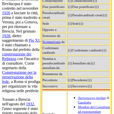
Consacrazione
{{{Consacrazione}}}
Bevilacqua è stato
Fine pontificato
{{{Fine pontificato}}}
costretto nel novembre
1926
a lasciare la città,
Pseudocardinali
{{{Pseudocardinali creati}}}
prima è stato trasferito a
creati
Verona, poi a Genova,
Sede
{{{Sede}}}
per poi ritornare a
Opposto a
Brescia. Nel gennaio
1928
, dietro
Sostenuto da
suggerimento di
Pio XI
,
Scomunicato
da
è stato chiamato a
Confermato
Roma dal prefetto della
{{{Confermato cardinale}}}
cardinale
congregazione dei
Religiosi
con l'incarico
Nomina a
di consultore. Come
pseudocardinale
{{{Annullato da}}}
segretario della
annullata da
Congregazione per la
Riammesso da
preservazione della
Precedente
{{{Precedente}}}
fede
, a Roma si prodiga
per organizzare la vita
Successivo
{{{Successivo}}}
religiosa nelle periferie.
Arcivescovo titolare
di
Tornato a Brescia
Gaudiaba
nell'agosto del
1932
,
Membro del Consilium
l'anno seguente è stato
ad exsequendam
rieletto preposito della
Incarichi