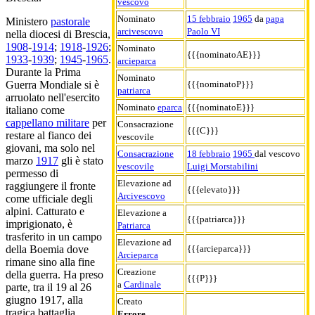
vescovo
Nominato
15 febbraio
1965
da
papa
Ministero
pastorale
arcivescovo
Paolo VI
nella diocesi di Brescia,
1908
-
1914
;
1918
-
1926
;
Nominato
{{{nominatoAE}}}
1933
-
1939
;
1945
-
1965
.
arcieparca
Durante la Prima
Nominato
{{{nominatoP}}}
Guerra Mondiale si è
patriarca
arruolato nell'esercito
Nominato
eparca
{{{nominatoE}}}
italiano come
cappellano militare
per
Consacrazione
{{{C}}}
restare al fianco dei
vescovile
giovani, ma solo nel
Consacrazione
18 febbraio
1965
dal vescovo
marzo
1917
gli è stato
vescovile
Luigi Morstabilini
permesso di
Elevazione ad
raggiungere il fronte
{{{elevato}}}
Arcivescovo
come ufficiale degli
alpini. Catturato e
Elevazione a
{{{patriarca}}}
imprigionato, è
Patriarca
trasferito in un campo
Elevazione ad
{{{arcieparca}}}
della Boemia dove
Arcieparca
rimane sino alla fine
Creazione
della guerra. Ha preso
{{{P}}}
a
Cardinale
parte, tra il 19 al 26
giugno 1917, alla
Creato
tragica battaglia
Errore