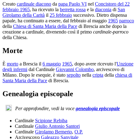
Creato
cardinale diacono
da
papa Paolo VI
nel
Concistoro del 22
febbraio 1965
, ha ricevuto la
berretta rossa
e la
diaconia
di
San
Girolamo della Carità
il
25 febbraio
successivo. Dietro dispensa
papale, ha continuato a essere, dal febbraio al maggio
1965
parroco
della
Chiesa di Santa Maria della Pace
di Brescia anche dopo la
creazione a cardinale, divenendo così il primo
cardinale-parroco
della Chiesa.
Morte
È
morto
a Brescia il
6 maggio
1965
, dopo avere ricevuto l'
Unzione
degli infermi
dal Cardinale
Giovanni Colombo
, arcivescovo di
Milano. Dopo le esequie, è stato
sepolto
nella
cripta
della
chiesa di
Santa Maria della Pace
di Brescia.
Genealogia episcopale
Per approfondire, vedi la voce
genealogia episcopale
Cardinale
Scipione Rebiba
Cardinale
Giulio Antonio Santori
Cardinale
Girolamo Bernerio
,
O.P.
Arcivescovo
Galeazzo Sanvitale