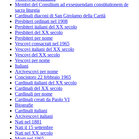
Membri del Consilium ad exsequendam constitutionem de
sacra liturgia
Cardinali diaconi di San Girolamo della Carità
Presbiteri ordinati nel 1908
Presbiteri italiani del XX secolo
Presbiteri del XX secolo
Presbiteri per nome
Vescovi consacrati nel 1965
Vescovi italiani del XX secolo
Vescovi del XX secolo
Vescovi per nome
Italiani
Arcivescovi per nome
Concistoro 22 febbraio 1965
Cardinali italiani del XX secolo
Cardinali del XX secolo
Cardinali per nome
Cardinali creati da Paolo VI
Biografie
Cardinali italiani
Arcivescovi italiani
Nati nel 1881
Nati il 15 settembre
Nati nel XX secolo
Morti nel 1965