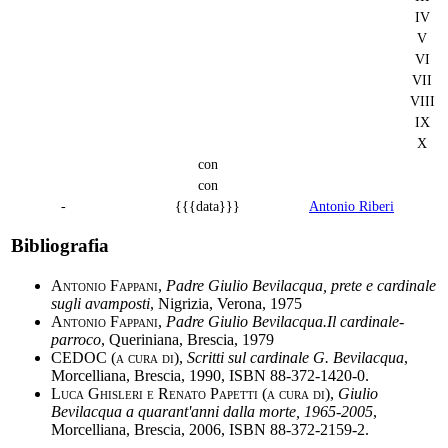
IV
V
VI
VII
VIII
IX
X
con
con
-
{{{data}}}
Antonio Riberi
Bibliografia
Antonio Fappani
,
Padre Giulio Bevilacqua, prete e cardinale
sugli avamposti
, Nigrizia, Verona, 1975
Antonio Fappani
,
Padre Giulio Bevilacqua.Il cardinale-
parroco
, Queriniana, Brescia, 1979
CEDOC (a cura di)
,
Scritti sul cardinale G. Bevilacqua
,
Morcelliana, Brescia, 1990, ISBN 88-372-1420-0.
Luca Ghisleri e Renato Papetti (a cura di)
,
Giulio
Bevilacqua a quarant'anni dalla morte, 1965-2005
,
Morcelliana, Brescia, 2006, ISBN 88-372-2159-2.