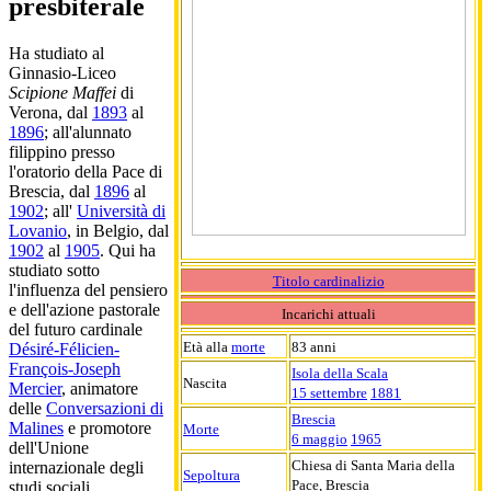
presbiterale
Ha studiato al
Ginnasio-Liceo
Scipione Maffei
di
Verona, dal
1893
al
1896
; all'alunnato
filippino presso
l'oratorio della Pace di
Brescia, dal
1896
al
1902
; all'
Università di
Lovanio
, in Belgio, dal
1902
al
1905
. Qui ha
studiato sotto
Titolo cardinalizio
l'influenza del pensiero
e dell'azione pastorale
Incarichi attuali
del futuro cardinale
Età alla
morte
83 anni
Désiré-Félicien-
François-Joseph
Isola della Scala
Nascita
Mercier
, animatore
15 settembre
1881
delle
Conversazioni di
Brescia
Malines
e promotore
Morte
6 maggio
1965
dell'Unione
Chiesa di Santa Maria della
internazionale degli
Sepoltura
Pace, Brescia
studi sociali.