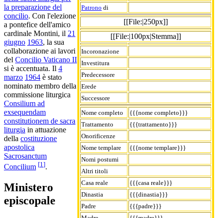
la preparazione del
Patrono
di
concilio
. Con l'elezione
[[File:|250px]]
a pontefice dell'amico
cardinale Montini, il
21
[[File:|100px|Stemma]]
giugno
1963
, la sua
collaborazione ai lavori
Incoronazione
del
Concilio Vaticano II
Investitura
si è accentuata. Il
4
Predecessore
marzo
1964
è stato
nominato membro della
Erede
commissione liturgica
Successore
Consilium ad
exsequendam
Nome completo
{{{nome completo}}}
constitutionem de sacra
Trattamento
{{{trattamento}}}
liturgia
in attuazione
Onorificenze
della
costituzione
apostolica
Nome templare
{{{nome templare}}}
Sacrosanctum
Nomi postumi
[
1
]
Concilium
.
Altri titoli
Casa reale
{{{casa reale}}}
Ministero
Dinastia
{{{dinastia}}}
episcopale
Padre
{{{padre}}}
Madre
{{{madre}}}