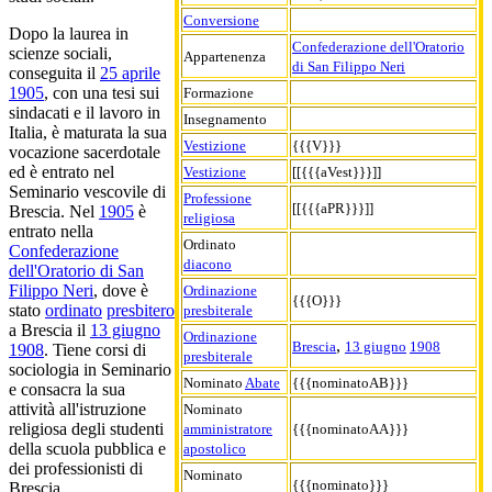
Conversione
Dopo la laurea in
Confederazione dell'Oratorio
scienze sociali,
Appartenenza
di San Filippo Neri
conseguita il
25 aprile
1905
, con una tesi sui
Formazione
sindacati e il lavoro in
Insegnamento
Italia, è maturata la sua
Vestizione
{{{V}}}
vocazione sacerdotale
ed è entrato nel
Vestizione
[[{{{aVest}}}]]
Seminario vescovile di
Professione
[[{{{aPR}}}]]
Brescia. Nel
1905
è
religiosa
entrato nella
Ordinato
Confederazione
diacono
dell'Oratorio di San
Filippo Neri
, dove è
Ordinazione
{{{O}}}
stato
ordinato
presbitero
presbiterale
a Brescia il
13 giugno
Ordinazione
,
Brescia
13 giugno
1908
1908
. Tiene corsi di
presbiterale
sociologia in Seminario
Nominato
Abate
{{{nominatoAB}}}
e consacra la sua
attività all'istruzione
Nominato
religiosa degli studenti
amministratore
{{{nominatoAA}}}
della scuola pubblica e
apostolico
dei professionisti di
Nominato
{{{nominato}}}
Brescia.