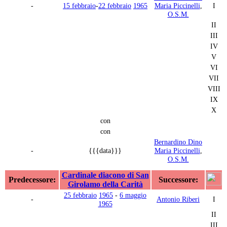
-
15 febbraio
-
22 febbraio
1965
Maria Piccinelli
,
I
O.S.M.
II
III
IV
V
VI
VII
VIII
IX
X
con
con
Bernardino Dino
-
{{{data}}}
Maria Piccinelli
,
O.S.M.
Cardinale diacono di San
Predecessore:
Successore:
Girolamo della Carità
25 febbraio
1965
-
6 maggio
-
Antonio Riberi
I
1965
II
III