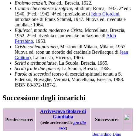
Eroismo senz'ali
, Pea ed., Brescia, 1922.
L'uomo che conosce il soffrire
, Studium, Roma, 1933. 2ª ed.:
1940. 3ª ed.: 1942. 4ª ed.: prefazione di
Igino Giordani
,
introduzione di Franz Schmal, 1947. Nuova ed. riveduta e
ampliata: 1964.
Equivoci, mondo moderno e Cristo
, Morcelliana, Brescia,
1952. 2ª ed. riveduta e aumentata: prefazione di
Aldo
Ferrabino
, 1953.
Cristo contemporaneo
, Missione di Milano, Milano, 1957.
Nuova ed. (con un ricordo del cardinale Bevilacqua di
Jean
Guitton
), La locusta, Vicenza, 1966.
Scritti e testimonianze
, La Scuola, Brescia, 1965.
Scritti fra le due guerre
, La Scuola, Brescia, 1968.
Parole ai sacerdoti
(corso di esercizi spirituali tenuti a S.
Fidenzio, Novaglie, Verona), Morcelliana, Brescia, 1983.
ISBN 88-372-1187-2.
Successione degli incarichi
Arcivescovo titolare di
Gaudiaba
Predecessore:
Successore:
(sede arcivescovile
pro illa
vice
)
Bernardino Dino