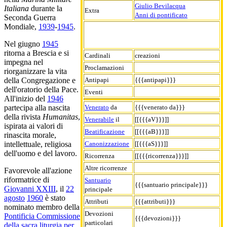
Giulio Bevilacqua
Italiana
durante la
Extra
Anni di pontificato
Seconda Guerra
Mondiale,
1939
-
1945
.
Nel giugno
1945
ritorna a Brescia e si
Cardinali
creazioni
impegna nel
Proclamazioni
riorganizzare la vita
Antipapi
{{{antipapi}}}
della Congregazione e
dell'oratorio della Pace.
Eventi
All'inizio del
1946
Venerato
da
{{{venerato da}}}
partecipa alla nascita
della rivista
Humanitas
,
Venerabile
il
[[{{{aV}}}]]
ispirata ai valori di
Beatificazione
[[{{{aB}}}]]
rinascita morale,
Canonizzazione
[[{{{aS}}}]]
intellettuale, religiosa
dell'uomo e del lavoro.
Ricorrenza
[[{{{ricorrenza}}}]]
Altre ricorrenze
Favorevole all'azione
riformatrice di
Santuario
{{{santuario principale}}}
Giovanni XXIII
, il
22
principale
agosto
1960
è stato
Attributi
{{{attributi}}}
nominato membro della
Devozioni
Pontificia Commissione
{{{devozioni}}}
particolari
della sacra liturgia per