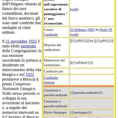
dell'Ortigara: rimasto al
nell'espressione:
fianco dei suoi
carattere di
(
vedi
)
commilitoni, decimati
punteggiatura "
dal fuoco austriaco, gli
{" non
sono state conferite due
riconosciuto.
medaglie al valor
Creato
22 febbraio
1965
da
Paolo VI
militare.
Cardinale
(
vedi
)
[[{{{aPd}}}]] da [[{{{pPd}}}]]
Il
21 novembre
1921
è
Deposto dal
stato eletto
preposito
cardinalato
della Congregazione; la
sua missione
sacerdotale lo portava a
Dimissioni dal
[[{{{aPdim}}}]]
desiderare un
cardinalato
rinnovamento della vita
Cardinale per
liturgica e nel
1922
Cardinale
promuove a Brescia il
elettore
primo
Congresso
Nazionale Liturgico
.
Creazione a
{{{pseudocardinale}}}
Nello stesso periodo si
pseudocardinale
sviluppa la sua
Creazione a
avversione al fascismo
pseudocardinale
e, a seguito dei
numerosi interventi su
Eletto Antipapa
{{{antipapa}}}
Il Cittadino di Brescia
,