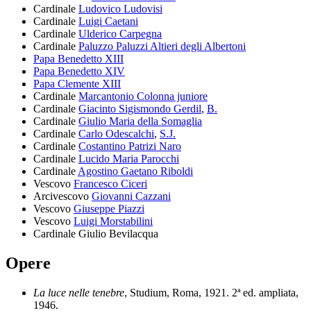
Cardinale
Ludovico Ludovisi
Cardinale
Luigi Caetani
Cardinale
Ulderico Carpegna
Cardinale
Paluzzo Paluzzi Altieri degli Albertoni
Papa Benedetto XIII
Papa Benedetto XIV
Papa Clemente XIII
Cardinale
Marcantonio Colonna juniore
Cardinale
Giacinto Sigismondo Gerdil
,
B.
Cardinale
Giulio Maria della Somaglia
Cardinale
Carlo Odescalchi
,
S.J.
Cardinale
Costantino Patrizi Naro
Cardinale
Lucido Maria Parocchi
Cardinale
Agostino Gaetano Riboldi
Vescovo
Francesco Ciceri
Arcivescovo
Giovanni Cazzani
Vescovo
Giuseppe Piazzi
Vescovo
Luigi Morstabilini
Cardinale
Giulio Bevilacqua
Opere
La luce nelle tenebre
, Studium, Roma, 1921. 2ª ed. ampliata,
1946.