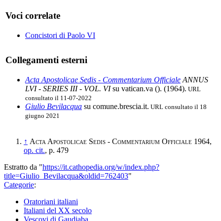
Voci correlate
Concistori di Paolo VI
Collegamenti esterni
Acta Apostolicae Sedis - Commentarium Officiale
ANNUS
LVI - SERIES III - VOL. VI
su vatican.va (
). (1964).
URL
consultato il 11-07-2022
Giulio Bevilacqua
su comune.brescia.it.
URL consultato il 18
giugno 2021
↑
Acta Apostolicae Sedis - Commentarium Officiale
1964,
op. cit.
, p. 479
Estratto da "
https://it.cathopedia.org/w/index.php?
title=Giulio_Bevilacqua&oldid=762403
"
Categorie
:
Oratoriani italiani
Italiani del XX secolo
Vescovi di Gaudiaba