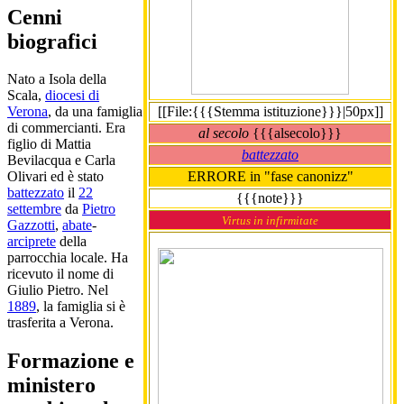
Cenni
biografici
Nato a Isola della
Scala,
diocesi di
[[File:{{{Stemma istituzione}}}|50px]]
Verona
, da una famiglia
di commercianti. Era
al secolo
{{{alsecolo}}}
figlio di Mattia
battezzato
Bevilacqua e Carla
ERRORE in "fase canonizz"
Olivari ed è stato
battezzato
il
22
{{{note}}}
settembre
da
Pietro
Virtus in infirmitate
Gazzotti
,
abate
-
arciprete
della
parrocchia locale. Ha
ricevuto il nome di
Giulio Pietro. Nel
1889
, la famiglia si è
trasferita a Verona.
Formazione e
ministero