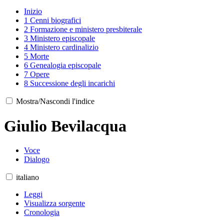
Inizio
1
Cenni biografici
2
Formazione e ministero presbiterale
3
Ministero episcopale
4
Ministero cardinalizio
5
Morte
6
Genealogia episcopale
7
Opere
8
Successione degli incarichi
Mostra/Nascondi l'indice
Giulio Bevilacqua
Voce
Dialogo
italiano
Leggi
Visualizza sorgente
Cronologia