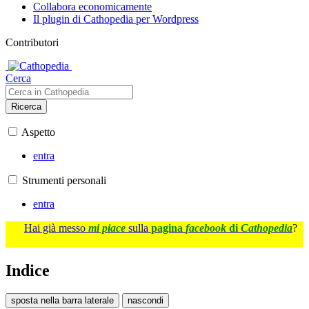
Collabora economicamente
Il plugin di Cathopedia per Wordpress
Contributori
Cerca
Ricerca
Aspetto
entra
Strumenti personali
entra
Hai già messo
mi piace
sulla
pagina
facebook
di
Cathopedia
?
Indice
sposta nella barra laterale
nascondi