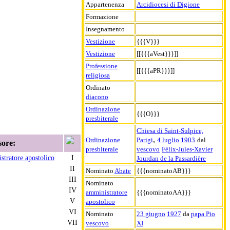
Appartenenza
Arcidiocesi di Digione
Formazione
Insegnamento
Vestizione
{{{V}}}
Vestizione
[[{{{aVest}}}]]
Professione
[[{{{aPR}}}]]
religiosa
Ordinato
diacono
Ordinazione
{{{O}}}
presbiterale
Chiesa di Saint-Sulpice,
,
Ordinazione
Parigi
4 luglio
1903
dal
sore:
presbiterale
vescovo
Félix-Jules-Xavier
stratore apostolico
I
Jourdan de la Passardière
II
Nominato
Abate
{{{nominatoAB}}}
III
Nominato
IV
amministratore
{{{nominatoAA}}}
V
apostolico
VI
Nominato
23 giugno
1927
da
papa Pio
VII
vescovo
XI