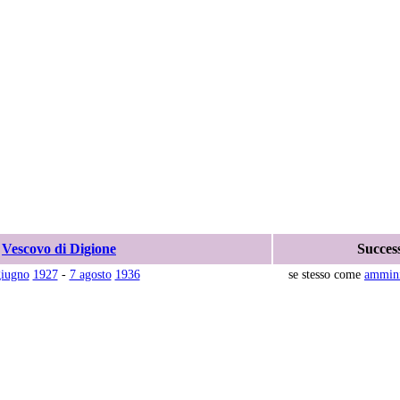
Vescovo di Digione
Succes
giugno
1927
-
7 agosto
1936
se stesso come
ammini