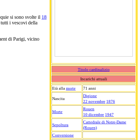
equie si sono svolte il
18
tutti i vescovi della
ent di Parigi, vicino
Titolo cardinalizio
Incarichi attuali
Età alla
morte
71 anni
Digione
Nascita
22 novembre
1876
Rouen
Morte
10 dicembre
1947
Cattedrale di Notre-Dame
Sepoltura
(Rouen)
Conversione