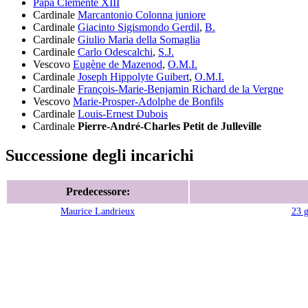
Papa Clemente XIII
Cardinale
Marcantonio Colonna juniore
Cardinale
Giacinto Sigismondo Gerdil
,
B.
Cardinale
Giulio Maria della Somaglia
Cardinale
Carlo Odescalchi
,
S.J.
Vescovo
Eugène de Mazenod
,
O.M.I.
Cardinale
Joseph Hippolyte Guibert
,
O.M.I.
Cardinale
François-Marie-Benjamin Richard de la Vergne
Vescovo
Marie-Prosper-Adolphe de Bonfils
Cardinale
Louis-Ernest Dubois
Cardinale
Pierre-André-Charles Petit de Julleville
Successione degli incarichi
Predecessore:
Maurice Landrieux
23 