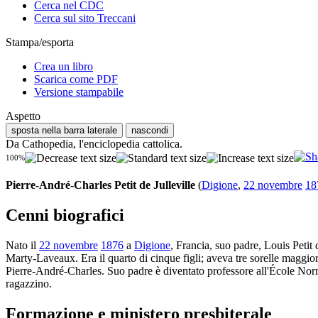
Cerca nel CDC
Cerca sul sito Treccani
Stampa/esporta
Crea un libro
Scarica come PDF
Versione stampabile
Aspetto
sposta nella barra laterale
nascondi
Da Cathopedia, l'enciclopedia cattolica.
100%
Pierre-André-Charles Petit de Julleville
(
Digione
,
22 novembre
18
Cenni biografici
Nato il
22 novembre
1876
a
Digione
, Francia, suo padre, Louis Petit 
Marty-Laveaux. Era il quarto di cinque figli; aveva tre sorelle maggi
Pierre-André-Charles. Suo padre è diventato professore all'École Normal
ragazzino.
Formazione e ministero presbiterale