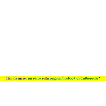
Hai già messo
mi piace
sulla
pagina
facebook
di
Cathopedia
?