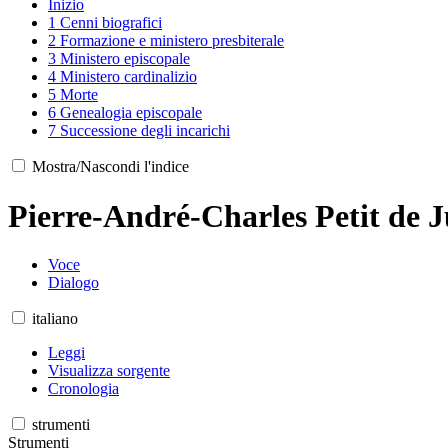
Inizio
1
Cenni biografici
2
Formazione e ministero presbiterale
3
Ministero episcopale
4
Ministero cardinalizio
5
Morte
6
Genealogia episcopale
7
Successione degli incarichi
Mostra/Nascondi l'indice
Pierre-André-Charles Petit de Ju
Voce
Dialogo
italiano
Leggi
Visualizza sorgente
Cronologia
strumenti
Strumenti