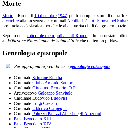
Morte
Morto
a Rouen il
10 dicembre
1947
, per le complicazioni di un raffr
dicembre
alla presenza dei cardinali
Achille Liénart
,
Emmanuel Suhar
provincia ecclesiastica, nonché le alte autorità civili dei governi nazion
Sepolto nella
cattedrale metropolitana di Rouen
, a lui sono state inti
all'
Istituzione Notre-Dame de Sainte-Croix
che un tempo guidava.
Genealogia episcopale
Per approfondire, vedi la voce
genealogia episcopale
Cardinale
Scipione Rebiba
Cardinale
Giulio Antonio Santori
Cardinale
Girolamo Bernerio
,
O.P.
Arcivescovo
Galeazzo Sanvitale
Cardinale
Ludovico Ludovisi
Cardinale
Luigi Caetani
Cardinale
Ulderico Carpegna
Cardinale
Paluzzo Paluzzi Altieri degli Albertoni
Papa Benedetto XIII
Papa Benedetto XIV