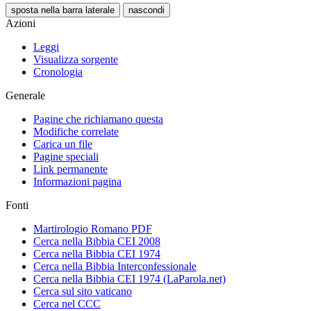
sposta nella barra laterale
nascondi
Azioni
Leggi
Visualizza sorgente
Cronologia
Generale
Pagine che richiamano questa
Modifiche correlate
Carica un file
Pagine speciali
Link permanente
Informazioni pagina
Fonti
Martirologio Romano PDF
Cerca nella Bibbia CEI 2008
Cerca nella Bibbia CEI 1974
Cerca nella Bibbia Interconfessionale
Cerca nella Bibbia CEI 1974 (LaParola.net)
Cerca sul sito vaticano
Cerca nel CCC