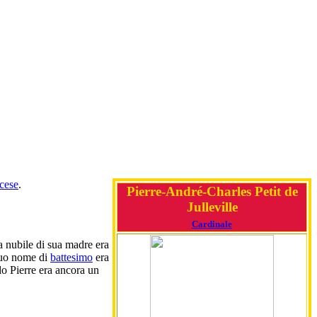
cese
.
Pierre-André-Charles Petit de
Julleville
Cardinale
da nubile di sua madre era
 suo nome di
battesimo
era
do Pierre era ancora un