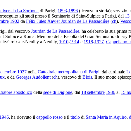
niversità La Sorbona
di Parigi,
1893
-
1896
(licenza in storia); servizio m
roseguito gli studi presso il Seminario di Saint-Sulpice a Parigi, dal
13 
embre
1902
da
Félix-Jules-Xavier Jourdan de La Passardière
(
ch
),
Vesco
rigi, dal vescovo
Jourdan de La Passardière
, ha celebrato la sua prima 
int-Sulpice a Roma. Membro della Facoltà del Gran Seminario di Issy P
inte-Croix-de-Neuilly a Neuilly,
1910
-
1914
e
1918
-
1927
.
Cappellano mi
settembre
1927
nella
Cattedrale metropolitana di Parigi
, dal cardinale
Lo
ux
, e da
Georges Audollent
(
ch
), vescovo di
Blois
. Il suo motto episco
ratore apostolico
della
sede di Digione
, dal
18 settembre
1936
al
15 m
 1946
, ha ricevuto il
cappello rosso
e il
titolo
di
Santa Maria in Aquiro
,
d