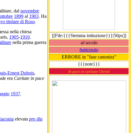
ilitare, dal
novembre
ottobre
1899
al
1903
. Ha
vo titolare di Roso
.
messa nella chiesa
[[File:{{{Stemma istituzione}}}|50px]]
aris,
1905
-
1910
.
litare
nella prima guerra
al secolo
battezzato
ERRORE in "fase canonizz"
{{{note}}}
In pace et caritate Christi
uis-Ernest Dubois
,
pale era
Caritate in pace
aggio
1937
.
iaconia
elevata
pro illa