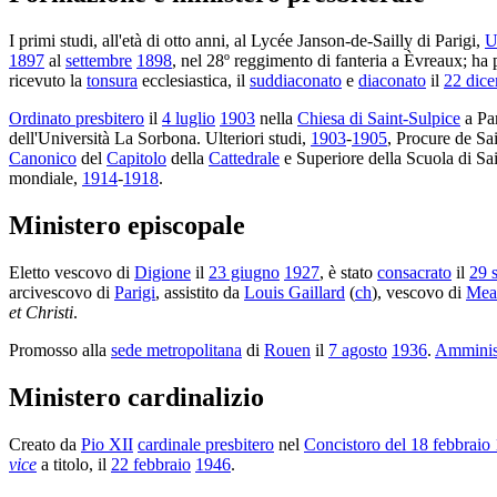
I primi studi, all'età di otto anni, al Lycée Janson-de-Sailly di Parigi,
U
1897
al
settembre
1898
, nel 28º reggimento di fanteria a Èvreaux; ha p
ricevuto la
tonsura
ecclesiastica, il
suddiaconato
e
diaconato
il
22 dic
Ordinato presbitero
il
4 luglio
1903
nella
Chiesa di Saint-Sulpice
a Pa
dell'Università La Sorbona. Ulteriori studi,
1903
-
1905
, Procure de Sa
Canonico
del
Capitolo
della
Cattedrale
e Superiore della Scuola di Sa
mondiale,
1914
-
1918
.
Ministero episcopale
Eletto vescovo di
Digione
il
23 giugno
1927
, è stato
consacrato
il
29 
arcivescovo di
Parigi
, assistito da
Louis Gaillard
(
ch
), vescovo di
Mea
et Christi
.
Promosso alla
sede metropolitana
di
Rouen
il
7 agosto
1936
.
Amminist
Ministero cardinalizio
Creato da
Pio XII
cardinale presbitero
nel
Concistoro del 18 febbraio
vice
a titolo, il
22 febbraio
1946
.