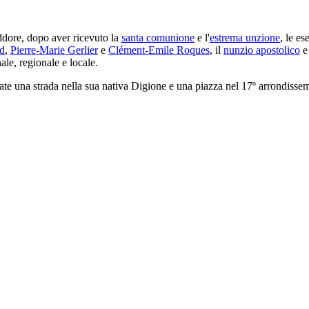
eddore, dopo aver ricevuto la
santa comunione
e l'
estrema unzione
, le es
d
,
Pierre-Marie Gerlier
e
Clément-Emile Roques
, il
nunzio apostolico
e 
ale, regionale e locale.
tolate una strada nella sua nativa Digione e una piazza nel 17º arrondissem