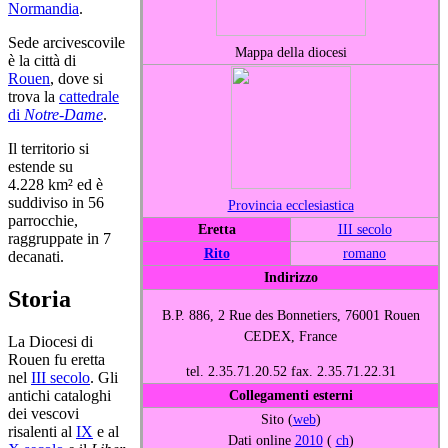
Normandia
.
Sede arcivescovile
Mappa della diocesi
è la città di
Rouen
, dove si
trova la
cattedrale
di
Notre-Dame
.
Il territorio si
estende su
4.228 km² ed è
suddiviso in 56
Provincia ecclesiastica
parrocchie,
Eretta
III secolo
raggruppate in 7
Rito
romano
decanati.
Indirizzo
Storia
B.P. 886, 2 Rue des Bonnetiers, 76001 Rouen
CEDEX, France
La Diocesi di
Rouen fu eretta
tel. 2.35.71.20.52 fax. 2.35.71.22.31
nel
III secolo
. Gli
Collegamenti esterni
antichi cataloghi
dei vescovi
Sito (
web
)
risalenti al
IX
e al
Dati online
2010
(
ch
)