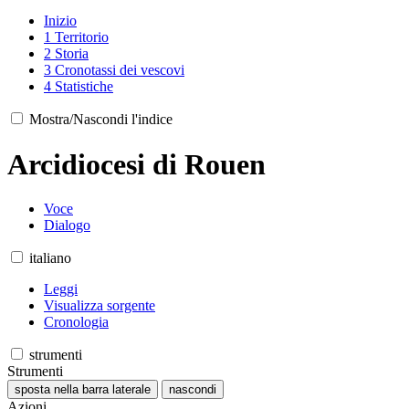
Inizio
1
Territorio
2
Storia
3
Cronotassi dei vescovi
4
Statistiche
Mostra/Nascondi l'indice
Arcidiocesi di Rouen
Voce
Dialogo
italiano
Leggi
Visualizza sorgente
Cronologia
strumenti
Strumenti
sposta nella barra laterale
nascondi
Azioni