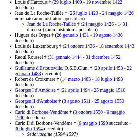
Louis d'Harcourt † (
29 luglio
1409
-
19 novembre
1422
deceduto)
Jean de La Roche-Taillée † (
26 luglio
1423
-
24 maggio
1426
nominato amministratore apostolico)
Jean de La Roche-Taillée
† (
24 maggio
1426
-
1431
dimesso) (amministratore apostolico)
Hugues des Orges † (
26 gennaio
1431
-
19 agosto
1436
deceduto)
Louis de Luxembourg † (
24 ottobre
1436
-
18 settembre
1443
deceduto)
Raoul Roussel † (
31 gennaio
1444
-
31 dicembre
1452
deceduto)
Guillaume d'Estouteville
, O.S.B.Clun. † (
20 aprile
1453
-
22
gennaio
1483
deceduto)
Robert de Croixmare † (
14 marzo
1483
-
18 luglio
1493
deceduto)
Georges I d'Amboise
† (
21 aprile
1494
-
25 maggio
1510
deceduto)
Georges II d'Amboise
† (
8 agosto
1511
-
25 agosto
1550
deceduto)
Carlo di Borbone-Vendôme
† (
3 ottobre
1550
-
9 maggio
1590
deceduto)
Carlo II di Borbone-Vendôme † (
9 maggio
1590
succeduto -
30 luglio
1594
deceduto)
Sede vacante (1594-1597)