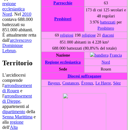
Parrocchie
63
regione
ecclesiastica
173 di cui 125 secolari e
Nord
. Nel
2010
48 regolari
Presbiteri
contava 688.000
3.976
battezzati
per
battezzati su
Presbitero
851.000 abitanti.
È attualmente retta
69
religiosi
198
religiose
21
diaconi
dall'
arcivescovo
851.000 abitanti in 4.228 km²
Dominique
688.000 battezzati (80,8%% del totale)
Lebrun
.
Nazione
Francia
Territorio
Regione ecclesiastica
Nord
Sede
Rouen
L'arcidiocesi
Diocesi suffraganee
comprende
Bayeux
,
Coutances
,
Évreux
,
Le Havre
,
Séez
l'
arrondissement
di Rouen
e
l'
arrondissement
di Dieppe
,
appartenenti al
dipartimento
della
Senna Marittima
e
alla
regione
dell'
Alta