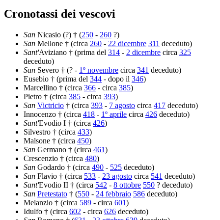
Cronotassi dei vescovi
San
Nicasio (?) † (
250
-
260
?)
San
Mellone † (circa
260
-
22 dicembre
311
deceduto)
Sant'
Aviziano † (prima del
314
-
2 dicembre
circa
325
deceduto)
San
Severo † (? -
1º novembre
circa
341
deceduto)
Eusebio † (prima del
344
- dopo il
346
)
Marcellino † (circa
366
- circa
385
)
Pietro † (circa
385
- circa
393
)
San
Victricio
† (circa
393
-
7 agosto
circa
417
deceduto)
Innocenzo † (circa
418
-
1º aprile
circa
426
deceduto)
Sant'
Evodio I † (circa
426
)
Silvestro † (circa
433
)
Malsone † (circa
450
)
San
Germano † (circa
461
)
Crescenzio † (circa
480
)
San
Godardo † (circa
490
-
525
deceduto)
San
Flavio † (circa
533
-
23 agosto
circa
541
deceduto)
Sant'
Evodio II † (circa
542
-
8 ottobre
550
? deceduto)
San
Pretestato
† (
550
-
24 febbraio
586
deceduto)
Melanzio † (circa
589
- circa
601
)
Idulfo † (circa
602
- circa
626
deceduto)