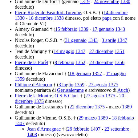
Guillaume de Durfort † (gennaio
1319
-
24 novembre
1330
deceduto)
Pierre Roger de Beaufort-Turenne
, O.S.B. † (
14 dicembre
1330
-
18 dicembre
1338
dimesso, poi eletto
papa
con il nome
di Clemente VI)
Aimery Guenaud † (
15 febbraio
1339
-
17 gennaio
1343
deceduto)
Nicolas Roger, O.S.B. † (
31 gennaio
1343
-
3 aprile
1347
deceduto)
Jean de Marigny † (
14 maggio
1347
-
27 dicembre
1351
deceduto)
Pierre de la Forêt
† (
8 febbraio
1352
-
23 dicembre
1356
dimesso)
Guillaume de Flavacourt † (
18 gennaio
1357
-
1º maggio
1359
deceduto)
Philippe d'Alençon
† (
3 luglio
1359
-
27 agosto
1375
nominato patriarca di
Gerusalemme
e arcivescovo di
Auch
)
Pierre de la Montre
,
O.S.B.Clun.
† (
27 agosto
1375
-
20
dicembre
1375
dimesso)
Guillaume de Lestranges † (
22 dicembre
1375
- marzo
1389
deceduto)
Guillaume de Vienne, O.S.B. † (
29 marzo
1389
-
18 febbraio
1407
deceduto)
Jean d'Armagnac
† (
26 febbraio
1407
-
22 settembre
1408
dimesso) (vescovo eletto)