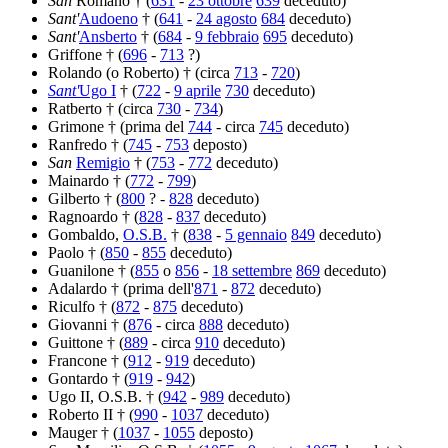
San
Romano † (
631
-
23 ottobre
639
deceduto)
Sant'
Audoeno
† (
641
-
24 agosto
684
deceduto)
Sant'
Ansberto
† (
684
-
9 febbraio
695
deceduto)
Griffone † (
696
-
713
?)
Rolando (o Roberto) † (circa
713
-
720
)
Sant'
Ugo I
† (
722
-
9 aprile
730
deceduto)
Ratberto † (circa
730
-
734
)
Grimone † (prima del
744
- circa
745
deceduto)
Ranfredo † (
745
-
753
deposto)
San
Remigio
† (
753
-
772
deceduto)
Mainardo † (
772
-
799
)
Gilberto † (
800
? -
828
deceduto)
Ragnoardo † (
828
-
837
deceduto)
Gombaldo,
O.S.B.
† (
838
-
5 gennaio
849
deceduto)
Paolo † (
850
-
855
deceduto)
Guanilone † (
855
o
856
-
18 settembre
869
deceduto)
Adalardo † (prima dell'
871
-
872
deceduto)
Riculfo † (
872
-
875
deceduto)
Giovanni † (
876
- circa
888
deceduto)
Guittone † (
889
- circa
910
deceduto)
Francone † (
912
-
919
deceduto)
Gontardo † (
919
-
942
)
Ugo II, O.S.B. † (
942
-
989
deceduto)
Roberto II † (
990
-
1037
deceduto)
Mauger † (
1037
-
1055
deposto)