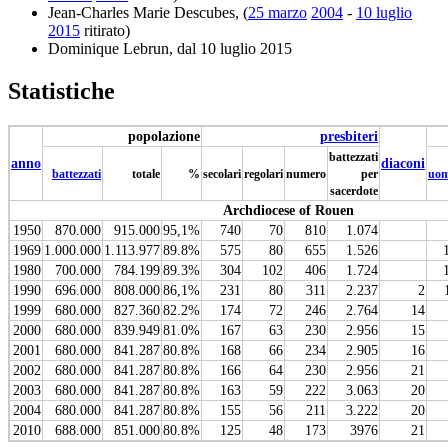
Jean-Charles Marie Descubes, (
25 marzo
2004
-
10 luglio
2015
ritirato)
Dominique Lebrun, dal 10 luglio 2015
Statistiche
popolazione
presbiteri
battezzati
anno
diaconi
battezzati
totale
%
secolari
regolari
numero
per
uom
sacerdote
Archdiocese of Rouen
1950
870.000
915.000
95,1%
740
70
810
1.074
1969
1.000.000
1.113.977
89.8%
575
80
655
1.526
1980
700.000
784.199
89.3%
304
102
406
1.724
1990
696.000
808.000
86,1%
231
80
311
2.237
2
1999
680.000
827.360
82.2%
174
72
246
2.764
14
2000
680.000
839.949
81.0%
167
63
230
2.956
15
2001
680.000
841.287
80.8%
168
66
234
2.905
16
2002
680.000
841.287
80.8%
166
64
230
2.956
21
2003
680.000
841.287
80.8%
163
59
222
3.063
20
2004
680.000
841.287
80.8%
155
56
211
3.222
20
2010
688.000
851.000
80.8%
125
48
173
3976
21