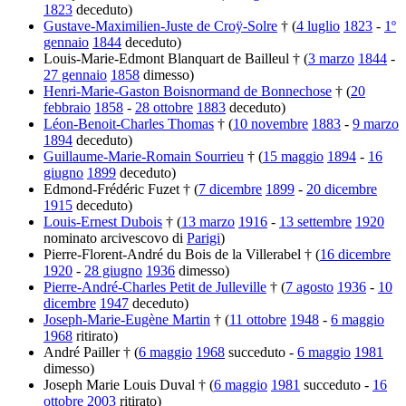
1823
deceduto)
Gustave-Maximilien-Juste de Croÿ-Solre
† (
4 luglio
1823
-
1º
gennaio
1844
deceduto)
Louis-Marie-Edmont Blanquart de Bailleul † (
3 marzo
1844
-
27 gennaio
1858
dimesso)
Henri-Marie-Gaston Boisnormand de Bonnechose
† (
20
febbraio
1858
-
28 ottobre
1883
deceduto)
Léon-Benoit-Charles Thomas
† (
10 novembre
1883
-
9 marzo
1894
deceduto)
Guillaume-Marie-Romain Sourrieu
† (
15 maggio
1894
-
16
giugno
1899
deceduto)
Edmond-Frédéric Fuzet † (
7 dicembre
1899
-
20 dicembre
1915
deceduto)
Louis-Ernest Dubois
† (
13 marzo
1916
-
13 settembre
1920
nominato arcivescovo di
Parigi
)
Pierre-Florent-André du Bois de la Villerabel † (
16 dicembre
1920
-
28 giugno
1936
dimesso)
Pierre-André-Charles Petit de Julleville
† (
7 agosto
1936
-
10
dicembre
1947
deceduto)
Joseph-Marie-Eugène Martin
† (
11 ottobre
1948
-
6 maggio
1968
ritirato)
André Pailler † (
6 maggio
1968
succeduto -
6 maggio
1981
dimesso)
Joseph Marie Louis Duval † (
6 maggio
1981
succeduto -
16
ottobre
2003
ritirato)