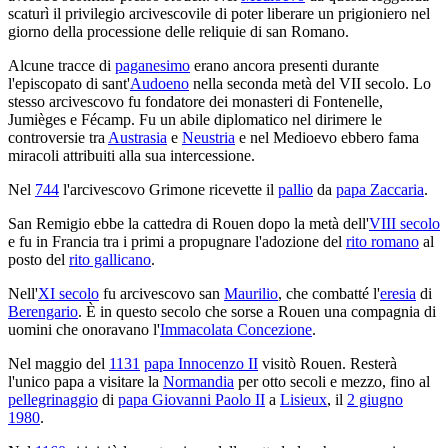
scaturì il privilegio arcivescovile di poter liberare un prigioniero nel
giorno della processione delle reliquie di san Romano.
Alcune tracce di
paganesimo
erano ancora presenti durante
l'episcopato di sant'
Audoeno
nella seconda metà del VII secolo. Lo
stesso arcivescovo fu fondatore dei monasteri di Fontenelle,
Jumièges e Fécamp. Fu un abile diplomatico nel dirimere le
controversie tra
Austrasia
e
Neustria
e nel Medioevo ebbero fama
miracoli attribuiti alla sua intercessione.
Nel
744
l'arcivescovo Grimone ricevette il
pallio
da
papa Zaccaria
.
San Remigio ebbe la cattedra di Rouen dopo la metà dell'
VIII secolo
e fu in Francia tra i primi a propugnare l'adozione del
rito romano
al
posto del
rito gallicano
.
Nell'
XI secolo
fu arcivescovo san
Maurilio
, che combatté l'
eresia
di
Berengario
. È in questo secolo che sorse a Rouen una compagnia di
uomini che onoravano l'
Immacolata Concezione
.
Nel maggio del
1131
papa Innocenzo II
visitò Rouen. Resterà
l'unico papa a visitare la
Normandia
per otto secoli e mezzo, fino al
pellegrinaggio
di
papa Giovanni Paolo II
a
Lisieux
, il
2 giugno
1980
.