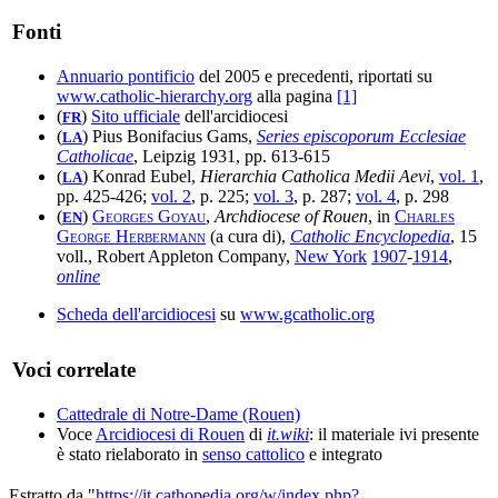
Fonti
Annuario pontificio
del 2005 e precedenti, riportati su
www.catholic-hierarchy.org
alla pagina
[1]
(
)
Sito ufficiale
dell'arcidiocesi
FR
(
) Pius Bonifacius Gams,
Series episcoporum Ecclesiae
LA
Catholicae
, Leipzig 1931, pp. 613-615
(
) Konrad Eubel,
Hierarchia Catholica Medii Aevi
,
vol. 1
,
LA
pp. 425-426;
vol. 2
, p. 225;
vol. 3
, p. 287;
vol. 4
, p. 298
(
)
Georges Goyau
,
Archdiocese of Rouen
, in
Charles
EN
George Herbermann
(a cura di),
Catholic Encyclopedia
, 15
voll., Robert Appleton Company,
New York
1907
-
1914
,
online
Scheda dell'arcidiocesi
su
www.gcatholic.org
Voci correlate
Cattedrale di Notre-Dame (Rouen)
Voce
Arcidiocesi di Rouen
di
it.wiki
: il materiale ivi presente
è stato rielaborato in
senso cattolico
e integrato
Estratto da "
https://it.cathopedia.org/w/index.php?