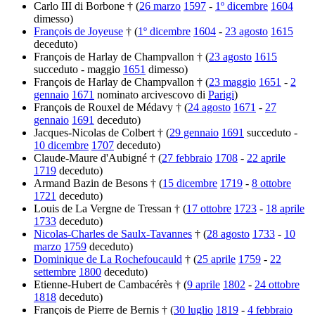
Carlo III di Borbone † (
26 marzo
1597
-
1º dicembre
1604
dimesso)
François de Joyeuse
† (
1º dicembre
1604
-
23 agosto
1615
deceduto)
François de Harlay de Champvallon † (
23 agosto
1615
succeduto - maggio
1651
dimesso)
François de Harlay de Champvallon † (
23 maggio
1651
-
2
gennaio
1671
nominato arcivescovo di
Parigi
)
François de Rouxel de Médavy † (
24 agosto
1671
-
27
gennaio
1691
deceduto)
Jacques-Nicolas de Colbert † (
29 gennaio
1691
succeduto -
10 dicembre
1707
deceduto)
Claude-Maure d'Aubigné † (
27 febbraio
1708
-
22 aprile
1719
deceduto)
Armand Bazin de Besons † (
15 dicembre
1719
-
8 ottobre
1721
deceduto)
Louis de La Vergne de Tressan † (
17 ottobre
1723
-
18 aprile
1733
deceduto)
Nicolas-Charles de Saulx-Tavannes
† (
28 agosto
1733
-
10
marzo
1759
deceduto)
Dominique de La Rochefoucauld
† (
25 aprile
1759
-
22
settembre
1800
deceduto)
Etienne-Hubert de Cambacérès † (
9 aprile
1802
-
24 ottobre
1818
deceduto)
François de Pierre de Bernis † (
30 luglio
1819
-
4 febbraio