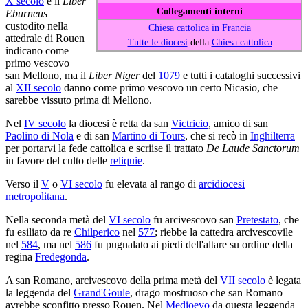
X secolo
e il
Liber
Collegamenti interni
Eburneus
custodito nella
Chiesa cattolica in Francia
attedrale di Rouen
Tutte le diocesi
della
Chiesa cattolica
indicano come
primo vescovo
san Mellono, ma il
Liber Niger
del
1079
e tutti i cataloghi successivi
al
XII secolo
danno come primo vescovo un certo Nicasio, che
sarebbe vissuto prima di Mellono.
Nel
IV secolo
la diocesi è retta da san
Victricio
, amico di san
Paolino di Nola
e di san
Martino di Tours
, che si recò in
Inghilterra
per portarvi la fede cattolica e scriise il trattato
De Laude Sanctorum
in favore del culto delle
reliquie
.
Verso il
V
o
VI secolo
fu elevata al rango di
arcidiocesi
metropolitana
.
Nella seconda metà del
VI secolo
fu arcivescovo san
Pretestato
, che
fu esiliato da re
Chilperico
nel
577
; riebbe la cattedra arcivescovile
nel
584
, ma nel
586
fu pugnalato ai piedi dell'altare su ordine della
regina
Fredegonda
.
A san Romano, arcivescovo della prima metà del
VII secolo
è legata
la leggenda del
Grand'Goule
, drago mostruoso che san Romano
avrebbe sconfitto presso Rouen. Nel
Medioevo
da questa leggenda