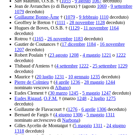
San
Maurilio, O.S.B. † (
1055
-
9 agosto
1067
deceduto)
Jean de Avranches (o di Bayeux) † (agosto
1069
-
9 settembre
1079
deceduto)
Guillaume Bonne-Âme
† (
1079
-
9 febbraio
1110
deceduto)
Geoffrey le Breton † (
1111
-
28 novembre
1128
deceduto)
Hugues de Boves, O.S.B. † (
1129
-
11 novembre
1164
deceduto)
Rotrou † (
1165
-
26 novembre
1183
deceduto)
Gautier de Coutances † (
17 dicembre
1184
-
16 novembre
1207
deceduto)
Robert Poulain † (
23 agosto
1208
-
4 maggio
1221
o
1222
deceduto)
Thibaud d'Amiens † (
4 settembre
1222
-
25 settembre
1229
deceduto)
Maurice † (
20 luglio
1231
-
10 gennaio
1235
deceduto)
Pierre de Colmieu
† (
4 aprile
1236
-
28 maggio
1244
nominato vescovo di
Albano
)
Eudes Clement † (
30 marzo
1245
-
5 maggio
1247
deceduto)
Eudes Rigaud
,
O.F.M.
† (marzo
1248
-
2 luglio
1275
deceduto)
Guillaume de Flavacourt † (
1276
-
6 aprile
1306
deceduto)
Bernard de Fargis † (
4 giugno
1306
-
5 maggio
1311
nominato arcivescovo di
Narbona
)
Gilles Aycelin de Montaigut † (
5 maggio
1311
-
24 giugno
1318
deceduto)