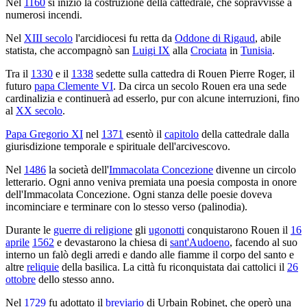
Nel
1160
si iniziò la costruzione della cattedrale, che sopravvisse a
numerosi incendi.
Nel
XIII secolo
l'arcidiocesi fu retta da
Oddone di Rigaud
, abile
statista, che accompagnò san
Luigi IX
alla
Crociata
in
Tunisia
.
Tra il
1330
e il
1338
sedette sulla cattedra di Rouen Pierre Roger, il
futuro
papa Clemente VI
. Da circa un secolo Rouen era una sede
cardinalizia e continuerà ad esserlo, pur con alcune interruzioni, fino
al
XX secolo
.
Papa Gregorio XI
nel
1371
esentò il
capitolo
della cattedrale dalla
giurisdizione temporale e spirituale dell'arcivescovo.
Nel
1486
la società dell'
Immacolata Concezione
divenne un circolo
letterario. Ogni anno veniva premiata una poesia composta in onore
dell'Immacolata Concezione. Ogni stanza delle poesie doveva
incominciare e terminare con lo stesso verso (palinodia).
Durante le
guerre di religione
gli
ugonotti
conquistarono Rouen il
16
aprile
1562
e devastarono la chiesa di
sant'Audoeno
, facendo al suo
interno un falò degli arredi e dando alle fiamme il corpo del santo e
altre
reliquie
della basilica. La città fu riconquistata dai cattolici il
26
ottobre
dello stesso anno.
Nel
1729
fu adottato il
breviario
di Urbain Robinet, che operò una