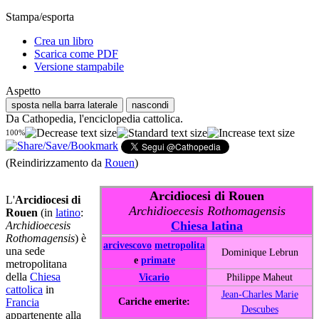
Stampa/esporta
Crea un libro
Scarica come PDF
Versione stampabile
Aspetto
sposta nella barra laterale
nascondi
Da Cathopedia, l'enciclopedia cattolica.
100%
(Reindirizzamento da
Rouen
)
Arcidiocesi di Rouen
L'
Arcidiocesi di
Archidioecesis Rothomagensis
Rouen
(in
latino
:
Chiesa latina
Archidioecesis
Rothomagensis
) è
arcivescovo
metropolita
una sede
Dominique Lebrun
e
primate
metropolitana
della
Chiesa
Vicario
Philippe Maheut
cattolica
in
Jean-Charles Marie
Cariche emerite:
Francia
Descubes
appartenente alla