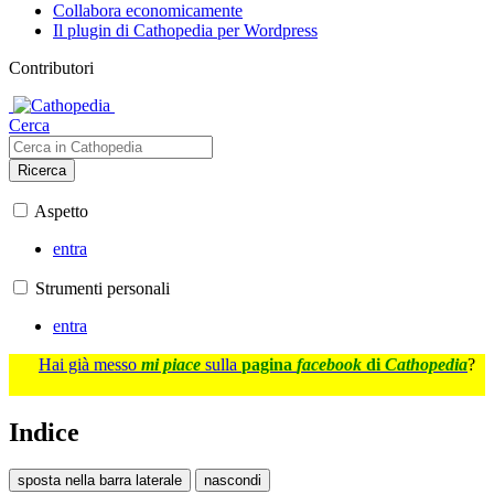
Collabora economicamente
Il plugin di Cathopedia per Wordpress
Contributori
Cerca
Ricerca
Aspetto
entra
Strumenti personali
entra
Hai già messo
mi piace
sulla
pagina
facebook
di
Cathopedia
?
Indice
sposta nella barra laterale
nascondi