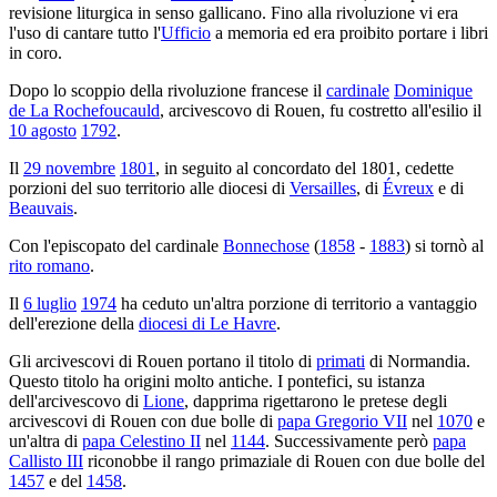
revisione liturgica in senso gallicano. Fino alla rivoluzione vi era
l'uso di cantare tutto l'
Ufficio
a memoria ed era proibito portare i libri
in coro.
Dopo lo scoppio della rivoluzione francese il
cardinale
Dominique
de La Rochefoucauld
, arcivescovo di Rouen, fu costretto all'esilio il
10 agosto
1792
.
Il
29 novembre
1801
, in seguito al concordato del 1801, cedette
porzioni del suo territorio alle diocesi di
Versailles
, di
Évreux
e di
Beauvais
.
Con l'episcopato del cardinale
Bonnechose
(
1858
-
1883
) si tornò al
rito romano
.
Il
6 luglio
1974
ha ceduto un'altra porzione di territorio a vantaggio
dell'erezione della
diocesi di Le Havre
.
Gli arcivescovi di Rouen portano il titolo di
primati
di Normandia.
Questo titolo ha origini molto antiche. I pontefici, su istanza
dell'arcivescovo di
Lione
, dapprima rigettarono le pretese degli
arcivescovi di Rouen con due bolle di
papa Gregorio VII
nel
1070
e
un'altra di
papa Celestino II
nel
1144
. Successivamente però
papa
Callisto III
riconobbe il rango primaziale di Rouen con due bolle del
1457
e del
1458
.