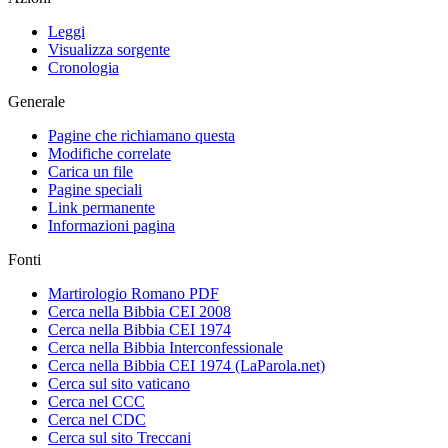
Leggi
Visualizza sorgente
Cronologia
Generale
Pagine che richiamano questa
Modifiche correlate
Carica un file
Pagine speciali
Link permanente
Informazioni pagina
Fonti
Martirologio Romano PDF
Cerca nella Bibbia CEI 2008
Cerca nella Bibbia CEI 1974
Cerca nella Bibbia Interconfessionale
Cerca nella Bibbia CEI 1974 (LaParola.net)
Cerca sul sito vaticano
Cerca nel CCC
Cerca nel CDC
Cerca sul sito Treccani