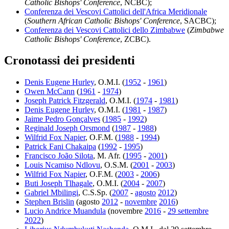
Catholic Bishops' Conference
, NCBC);
Conferenza dei Vescovi Cattolici dell'Africa Meridionale
(
Southern African Catholic Bishops' Conference
, SACBC);
Conferenza dei Vescovi Cattolici dello Zimbabwe
(
Zimbabwe
Catholic Bishops' Conference
, ZCBC).
Cronotassi dei presidenti
Denis Eugene Hurley
, O.M.I. (
1952
-
1961
)
Owen McCann
(
1961
-
1974
)
Joseph Patrick Fitzgerald
, O.M.I. (
1974
-
1981
)
Denis Eugene Hurley
, O.M.I. (
1981
-
1987
)
Jaime Pedro Gonçalves
(
1985
-
1992
)
Reginald Joseph Orsmond
(
1987
-
1988
)
Wilfrid Fox Napier
, O.F.M. (
1988
-
1994
)
Patrick Fani Chakaipa
(
1992
-
1995
)
Francisco João Silota
, M. Afr. (
1995
-
2001
)
Louis Ncamiso Ndlovu
, O.S.M. (
2001
-
2003
)
Wilfrid Fox Napier
, O.F.M. (
2003
-
2006
)
Buti Joseph Tlhagale
, O.M.I. (
2004
-
2007
)
Gabriel Mbilingi
, C.S.Sp. (
2007
-
agosto
2012
)
Stephen Brislin
(agosto
2012
-
novembre
2016
)
Lucio Andrice Muandula
(novembre
2016
-
29 settembre
2022
)