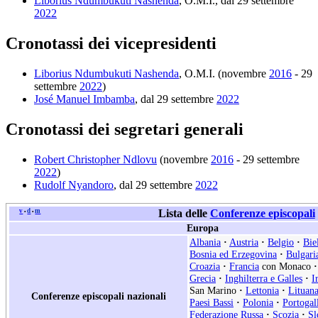
Liborius Ndumbukuti Nashenda
, O.M.I., dal 29 settembre
2022
Cronotassi dei vicepresidenti
Liborius Ndumbukuti Nashenda
, O.M.I. (novembre
2016
- 29
settembre
2022
)
José Manuel Imbamba
, dal 29 settembre
2022
Cronotassi dei segretari generali
Robert Christopher Ndlovu
(novembre
2016
- 29 settembre
2022
)
Rudolf Nyandoro
, dal 29 settembre
2022
v
d
m
Lista delle
Conferenze episcopali
•
•
Europa
Albania
·
Austria
·
Belgio
·
Bie
Bosnia ed Erzegovina
·
Bulgari
Croazia
·
Francia
con Monaco
·
Grecia
·
Inghilterra e Galles
·
I
San Marino
·
Lettonia
·
Lituan
Conferenze episcopali nazionali
Paesi Bassi
·
Polonia
·
Portogal
Federazione Russa
·
Scozia
·
Sl