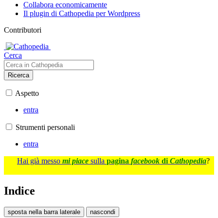
Collabora economicamente
Il plugin di Cathopedia per Wordpress
Contributori
Cerca
Ricerca
Aspetto
entra
Strumenti personali
entra
Hai già messo
mi piace
sulla
pagina
facebook
di
Cathopedia
?
Indice
sposta nella barra laterale
nascondi