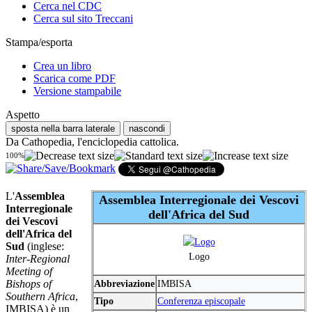
Cerca nel CDC
Cerca sul sito Treccani
Stampa/esporta
Crea un libro
Scarica come PDF
Versione stampabile
Aspetto
sposta nella barra laterale
nascondi
Da Cathopedia, l'enciclopedia cattolica.
100%
L'
Assemblea
Assemblea Interregionale dei Vescovi
Interregionale
dell'Africa del Sud
dei Vescovi
dell'Africa del
Sud
(inglese:
Logo
Inter-Regional
Meeting of
Bishops of
Abbreviazione
IMBISA
Southern Africa
,
Tipo
Conferenza episcopale
IMBISA) è un