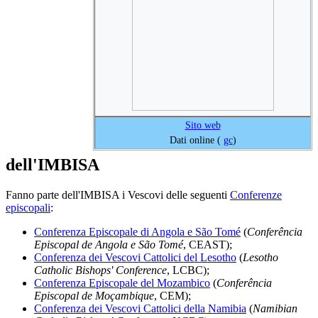
Sito web
Dati online (
gc
)
dell'IMBISA
Fanno parte dell'IMBISA i Vescovi delle seguenti
Conferenze
episcopali
:
Conferenza Episcopale di Angola e São Tomé
(
Conferência
Episcopal de Angola e São Tomé
, CEAST);
Conferenza dei Vescovi Cattolici del Lesotho
(
Lesotho
Catholic Bishops' Conference
, LCBC);
Conferenza Episcopale del Mozambico
(
Conferência
Episcopal de Moçambique
, CEM);
Conferenza dei Vescovi Cattolici della Namibia
(
Namibian