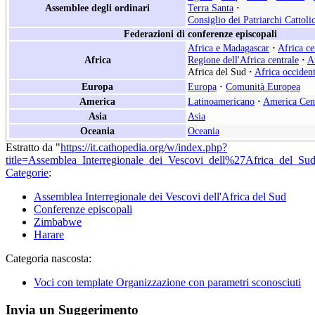
Assemblee degli ordinari
Terra Santa
·
Consiglio dei Patriarchi Cattoli
Federazioni di conferenze episcopali
Africa e Madagascar
·
Africa ce
Africa
Regione dell'Africa centrale
·
A
Africa del Sud
·
Africa occident
Europa
Europa
·
Comunità Europea
America
Latinoamericano
·
America Cen
Asia
Asia
Oceania
Oceania
Estratto da "
https://it.cathopedia.org/w/index.php?
title=Assemblea_Interregionale_dei_Vescovi_dell%27Africa_del_S
Categorie
:
Assemblea Interregionale dei Vescovi dell'Africa del Sud
Conferenze episcopali
Zimbabwe
Harare
Categoria nascosta:
Voci con template Organizzazione con parametri sconosciuti
Invia un Suggerimento