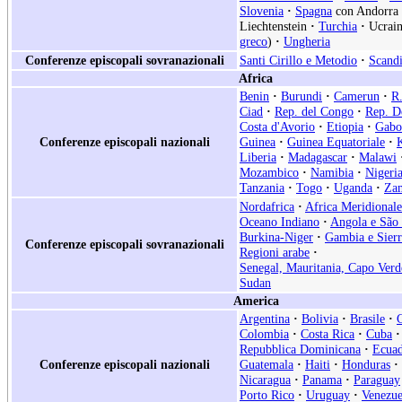
Slovenia
·
Spagna
con Andorra
Liechtenstein
·
Turchia
·
Ucrain
greco
)
·
Ungheria
Conferenze episcopali sovranazionali
Santi Cirillo e Metodio
·
Scand
Africa
Benin
·
Burundi
·
Camerun
·
R.
Ciad
·
Rep. del Congo
·
Rep. D
Costa d'Avorio
·
Etiopia
·
Gabo
Conferenze episcopali nazionali
Guinea
·
Guinea Equatoriale
·
Liberia
·
Madagascar
·
Malawi
Mozambico
·
Namibia
·
Nigeri
Tanzania
·
Togo
·
Uganda
·
Za
Nordafrica
·
Africa Meridionale
Oceano Indiano
·
Angola e São
Burkina-Niger
·
Gambia e Sier
Conferenze episcopali sovranazionali
Regioni arabe
·
Senegal, Mauritania, Capo Verd
Sudan
America
Argentina
·
Bolivia
·
Brasile
·
Colombia
·
Costa Rica
·
Cuba
·
Repubblica Dominicana
·
Ecua
Conferenze episcopali nazionali
Guatemala
·
Haiti
·
Honduras
·
Nicaragua
·
Panama
·
Paraguay
Porto Rico
·
Uruguay
·
Venezue