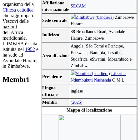
Affiliazione
organismo della
SECAM
internazionale
Chiesa cattolica
che raggruppa i
Zimbabwe
Sede centrale
Vescovi delle
Harare
nazioni
88 Broadlands Road, Avondale
dell'Africa
Indirizzo
meridionale.
Harare, Zimbabwe
L'IMBISA è stata
Angola, São Tomé e Príncipe,
istituita nel
1952
e
Botswana, Namibia, Lesotho,
ha sede ad
Area di azione
Sudafrica, eSwatini, Mozambico e
Avondale Harare,
Zimbabwe
in Zimbabwe.
Liborius
Presidente
Membri
Ndumbukuti Nashenda
O.M.I.
Lingua
inglese
ufficiale
Membri
(
2025
)
Mappa di localizzazione