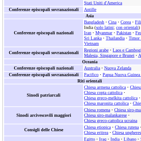
Stati Uniti d'America
Conferenze episcopali sovranazionali
Antille
Asia
Bangladesh
·
Cina
·
Corea
·
Fil
India (
solo latini
;
con orientali
)
Conferenze episcopali nazionali
Iran
·
Myanmar
·
Pakistan
·
Fe
Sri Lanka
·
Thailandia
·
Timor 
Vietnam
Regioni arabe
·
Laos e Cambog
Conferenze episcopali sovranazionali
Malesia, Singapore e Brunei
·
A
Oceania
Conferenze episcopali nazionali
Australia
·
Nuova Zelanda
Conferenze episcopali sovranazionali
Pacifico
·
Papua Nuova Guinea 
Riti orientali
Chiesa armena cattolica
·
Chiesa
Chiesa copta cattolica
·
Sinodi patriarcali
Chiesa greco-melkita cattolica
·
Chiesa maronita cattolica
·
Chie
Chiesa romena
·
Chiesa siro-ma
Sinodi arcivescovili maggiori
Chiesa siro-malankarese
·
Chiesa greco-cattolica ucraina
Chiesa etiopica
·
Chiesa rutena
Consigli delle Chiese
Chiesa eritrea
·
Chiesa ungheres
Egitto
·
Iraq
·
India
·
Libano
·