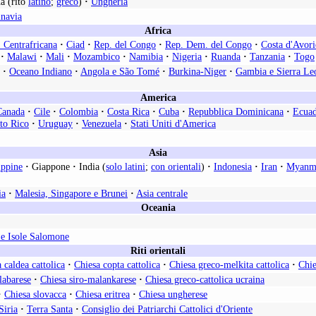
a (rito
latino
;
greco
)
·
Ungheria
inavia
Africa
 Centrafricana
·
Ciad
·
Rep. del Congo
·
Rep. Dem. del Congo
·
Costa d'Avori
·
Malawi
·
Mali
·
Mozambico
·
Namibia
·
Nigeria
·
Ruanda
·
Tanzania
·
Togo
·
Oceano Indiano
·
Angola e São Tomé
·
Burkina-Niger
·
Gambia e Sierra Le
America
Canada
·
Cile
·
Colombia
·
Costa Rica
·
Cuba
·
Repubblica Dominicana
·
Ecua
to Rico
·
Uruguay
·
Venezuela
·
Stati Uniti d'America
Asia
ippine
·
Giappone
·
India (
solo latini
;
con orientali
)
·
Indonesia
·
Iran
·
Myanm
ia
·
Malesia, Singapore e Brunei
·
Asia centrale
Oceania
e Isole Salomone
Riti orientali
 caldea cattolica
·
Chiesa copta cattolica
·
Chiesa greco-melkita cattolica
·
Chie
labarese
·
Chiesa siro-malankarese
·
Chiesa greco-cattolica ucraina
·
Chiesa slovacca
·
Chiesa eritrea
·
Chiesa ungherese
Siria
·
Terra Santa
·
Consiglio dei Patriarchi Cattolici d'Oriente