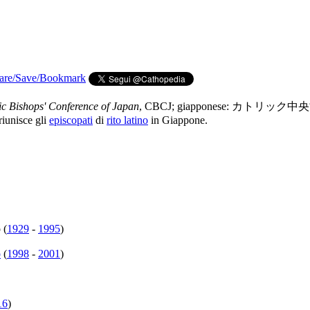
ic Bishops' Conference of Japan
, CBCJ; giapponese: カトリック
riunisce gli
episcopati
di
rito latino
in Giappone.
 (
1929
-
1995
)
o
(
1998
-
2001
)
16
)