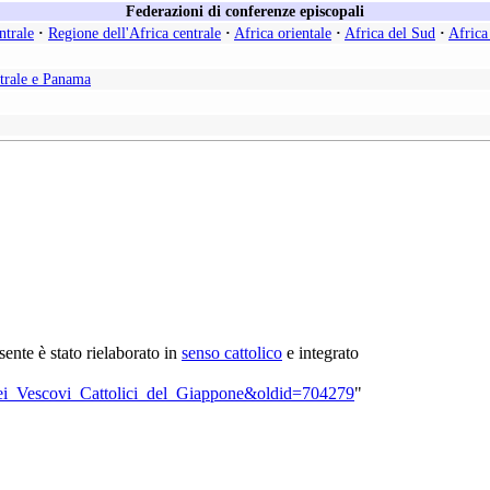
Federazioni di conferenze episcopali
ntrale
·
Regione dell'Africa centrale
·
Africa orientale
·
Africa del Sud
·
Africa
trale e Panama
esente è stato rielaborato in
senso cattolico
e integrato
a_dei_Vescovi_Cattolici_del_Giappone&oldid=704279
"