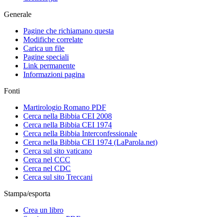
Generale
Pagine che richiamano questa
Modifiche correlate
Carica un file
Pagine speciali
Link permanente
Informazioni pagina
Fonti
Martirologio Romano PDF
Cerca nella Bibbia CEI 2008
Cerca nella Bibbia CEI 1974
Cerca nella Bibbia Interconfessionale
Cerca nella Bibbia CEI 1974 (LaParola.net)
Cerca sul sito vaticano
Cerca nel CCC
Cerca nel CDC
Cerca sul sito Treccani
Stampa/esporta
Crea un libro