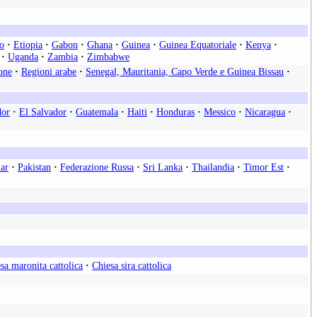
o
·
Etiopia
·
Gabon
·
Ghana
·
Guinea
·
Guinea Equatoriale
·
Kenya
·
·
Uganda
·
Zambia
·
Zimbabwe
one
·
Regioni arabe
·
Senegal, Mauritania, Capo Verde e Guinea Bissau
·
dor
·
El Salvador
·
Guatemala
·
Haiti
·
Honduras
·
Messico
·
Nicaragua
·
ar
·
Pakistan
·
Federazione Russa
·
Sri Lanka
·
Thailandia
·
Timor Est
·
sa maronita cattolica
·
Chiesa sira cattolica