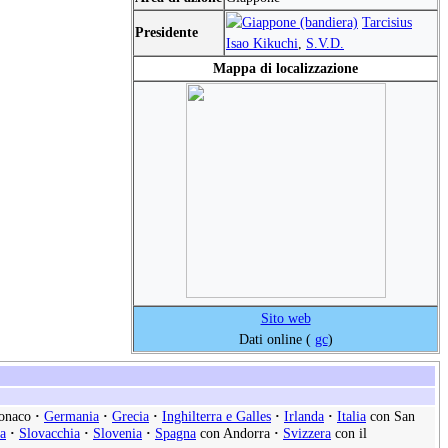
Tarcisius
Presidente
Isao Kikuchi
,
S.V.D.
Mappa di localizzazione
Sito web
Dati online (
gc
)
onaco
·
Germania
·
Grecia
·
Inghilterra e Galles
·
Irlanda
·
Italia
con San
a
·
Slovacchia
·
Slovenia
·
Spagna
con Andorra
·
Svizzera
con il