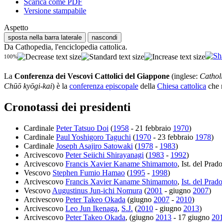
Scarica come PDF
Versione stampabile
Aspetto
sposta nella barra laterale
nascondi
Da Cathopedia, l'enciclopedia cattolica.
100%
La
Conferenza dei Vescovi Cattolici del Giappone
(inglese:
Cathol
Chūō kyōgi-kai
) è la
conferenza episcopale
della
Chiesa cattolica
che 
Cronotassi dei presidenti
Cardinale
Peter Tatsuo Doi
(
1958
- 21 febbraio
1970
)
Cardinale
Paul Yoshigoro Taguchi
(
1970
- 23 febbraio
1978
)
Cardinale
Joseph Asajiro Satowaki
(
1978
-
1983
)
Arcivescovo
Peter Seiichi Shirayanagi
(
1983
-
1992
)
Arcivescovo
Francis Xavier Kaname Shimamoto
, Ist. del Prado
Vescovo
Stephen Fumio Hamao
(
1995
-
1998
)
Arcivescovo
Francis Xavier Kaname Shimamoto
,
Ist. del Prad
Vescovo
Augustinus Jun-ichi Nomura
(
2001
- giugno
2007
)
Arcivescovo
Peter Takeo Okada
(giugno
2007
-
2010
)
Arcivescovo
Leo Jun Ikenaga
,
S.J.
(
2010
- giugno
2013
)
Arcivescovo
Peter Takeo Okada
, (giugno
2013
- 17 giugno
20