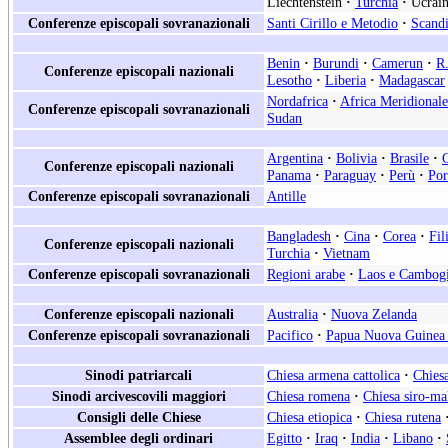
Liechtenstein
·
Turchia
·
Ucrain
Conferenze episcopali sovranazionali
Santi Cirillo e Metodio
·
Scand
Benin
·
Burundi
·
Camerun
·
R.
Conferenze episcopali nazionali
Lesotho
·
Liberia
·
Madagascar
Nordafrica
·
Africa Meridionale
Conferenze episcopali sovranazionali
Sudan
Argentina
·
Bolivia
·
Brasile
·
Conferenze episcopali nazionali
Panama
·
Paraguay
·
Perù
·
Por
Conferenze episcopali sovranazionali
Antille
Bangladesh
·
Cina
·
Corea
·
Fil
Conferenze episcopali nazionali
Turchia
·
Vietnam
Conferenze episcopali sovranazionali
Regioni arabe
·
Laos e Cambog
Conferenze episcopali nazionali
Australia
·
Nuova Zelanda
Conferenze episcopali sovranazionali
Pacifico
·
Papua Nuova Guinea 
Sinodi patriarcali
Chiesa armena cattolica
·
Chiesa
Sinodi arcivescovili maggiori
Chiesa romena
·
Chiesa siro-ma
Consigli delle Chiese
Chiesa etiopica
·
Chiesa rutena
Assemblee degli ordinari
Egitto
·
Iraq
·
India
·
Libano
·