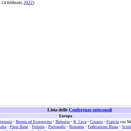
 14 febbraio
2022
)
Lista delle
Conferenze episcopali
Europa
lorussia
·
Bosnia ed Erzegovina
·
Bulgaria
·
R. Ceca
·
Croazia
·
Francia
con M
alta
·
Paesi Bassi
·
Polonia
·
Portogallo
·
Romania
·
Federazione Russa
·
Scozi