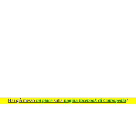
Hai già messo
mi piace
sulla
pagina
facebook
di
Cathopedia
?