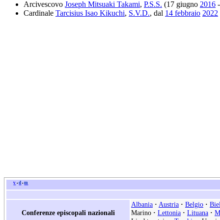
Arcivescovo
Joseph Mitsuaki Takami
,
P.S.S.
(17 giugno
2016
-
Cardinale
Tarcisius Isao Kikuchi
,
S.V.D.
, dal
14 febbraio
2022
v
d
m
•
•
Albania
·
Austria
·
Belgio
·
Bie
Conferenze episcopali nazionali
Marino
·
Lettonia
·
Lituana
·
M