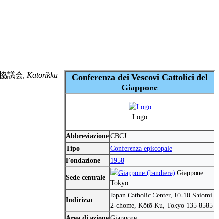
中央協議会,
Katorikku
Conferenza dei Vescovi Cattolici del
Giappone
Logo
Abbreviazione
CBCJ
Tipo
Conferenza episcopale
Fondazione
1958
Giappone
Sede centrale
Tokyo
Japan Catholic Center, 10-10 Shiomi
Indirizzo
2-chome, Kōtō-Ku, Tokyo 135-8585
Area di azione
Giappone