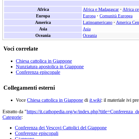
Africa
Africa e Madagascar
·
Africa ce
Europa
Europa
·
Comunità Europea
America
Latinoamericano
·
America Cen
Asia
Asia
Oceania
Oceania
Voci correlate
Chiesa cattolica in Giappone
Nunziatura apostolica in Giappone
Conferenza episcopale
Collegamenti esterni
Voce
Chiesa cattolica in Giappone
di
it.wiki
: il materiale ivi pr
Estratto da "
https://it.cathopedia.org/w/index.php?title=Conferenz
Categorie
:
Conferenza dei Vescovi Cattolici del Giappone
Conferenze episcopali
Giappone