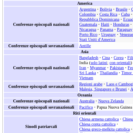
America
Argentina
·
Bolivia
·
Brasile
·
Colombia
·
Costa Rica
·
Cuba
·
Repubblica Dominicana
·
Ecua
Conferenze episcopali nazionali
Guatemala
·
Haiti
·
Honduras
·
Nicaragua
·
Panama
·
Paraguay
Porto Rico
·
Uruguay
·
Venezue
Stati Uniti d'America
Conferenze episcopali sovranazionali
Antille
Asia
Bangladesh
·
Cina
·
Corea
·
Fil
India (
solo latini
;
con orientali
)
Conferenze episcopali nazionali
Iran
·
Myanmar
·
Pakistan
·
Fe
Sri Lanka
·
Thailandia
·
Timor 
Vietnam
Regioni arabe
·
Laos e Cambog
Conferenze episcopali sovranazionali
Malesia, Singapore e Brunei
·
A
Oceania
Conferenze episcopali nazionali
Australia
·
Nuova Zelanda
Conferenze episcopali sovranazionali
Pacifico
·
Papua Nuova Guinea 
Riti orientali
Chiesa armena cattolica
·
Chiesa
Chiesa copta cattolica
·
Sinodi patriarcali
Chiesa greco-melkita cattolica
·