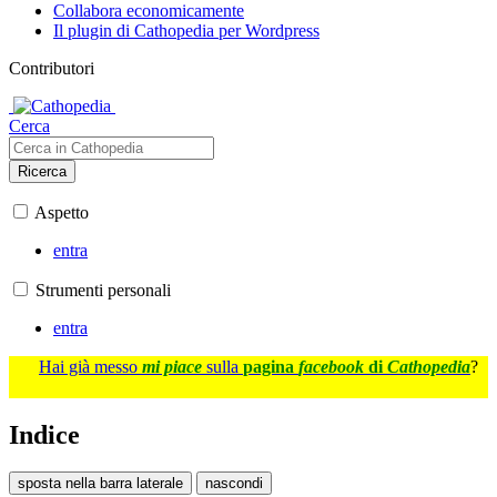
Collabora economicamente
Il plugin di Cathopedia per Wordpress
Contributori
Cerca
Ricerca
Aspetto
entra
Strumenti personali
entra
Hai già messo
mi piace
sulla
pagina
facebook
di
Cathopedia
?
Indice
sposta nella barra laterale
nascondi