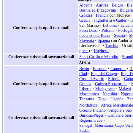
Albania
·
Austria
·
Belgio
·
Bie
Bosnia ed Erzegovina
·
Bulgari
Croazia
·
Francia
con Monaco
·
Grecia
·
Inghilterra e Galles
·
I
San Marino
·
Lettonia
·
Lituan
Conferenze episcopali nazionali
Paesi Bassi
·
Polonia
·
Portogal
Federazione Russa
·
Scozia
·
Sl
Slovenia
·
Spagna
con Andorra
Liechtenstein
·
Turchia
·
Ucrain
greco
)
·
Ungheria
Conferenze episcopali sovranazionali
Santi Cirillo e Metodio
·
Scand
Africa
Benin
·
Burundi
·
Camerun
·
R.
Ciad
·
Rep. del Congo
·
Rep. D
Costa d'Avorio
·
Etiopia
·
Gabo
Conferenze episcopali nazionali
Guinea
·
Guinea Equatoriale
·
Liberia
·
Madagascar
·
Malawi
Mozambico
·
Namibia
·
Nigeri
Tanzania
·
Togo
·
Uganda
·
Za
Nordafrica
·
Africa Meridionale
Oceano Indiano
·
Angola e São
Burkina-Niger
·
Gambia e Sier
Conferenze episcopali sovranazionali
Regioni arabe
·
Senegal, Mauritania, Capo Verd
Sudan