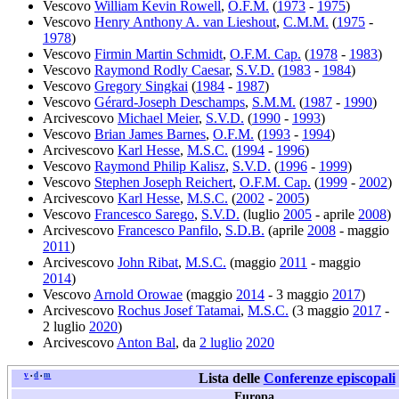
Vescovo
William Kevin Rowell
,
O.F.M.
(
1973
-
1975
)
Vescovo
Henry Anthony A. van Lieshout
,
C.M.M.
(
1975
-
1978
)
Vescovo
Firmin Martin Schmidt
,
O.F.M. Cap.
(
1978
-
1983
)
Vescovo
Raymond Rodly Caesar
,
S.V.D.
(
1983
-
1984
)
Vescovo
Gregory Singkai
(
1984
-
1987
)
Vescovo
Gérard-Joseph Deschamps
,
S.M.M.
(
1987
-
1990
)
Arcivescovo
Michael Meier
,
S.V.D.
(
1990
-
1993
)
Vescovo
Brian James Barnes
,
O.F.M.
(
1993
-
1994
)
Arcivescovo
Karl Hesse
,
M.S.C.
(
1994
-
1996
)
Vescovo
Raymond Philip Kalisz
,
S.V.D.
(
1996
-
1999
)
Vescovo
Stephen Joseph Reichert
,
O.F.M. Cap.
(
1999
-
2002
)
Arcivescovo
Karl Hesse
,
M.S.C.
(
2002
-
2005
)
Vescovo
Francesco Sarego
,
S.V.D.
(luglio
2005
- aprile
2008
)
Arcivescovo
Francesco Panfilo
,
S.D.B.
(aprile
2008
- maggio
2011
)
Arcivescovo
John Ribat
,
M.S.C.
(maggio
2011
- maggio
2014
)
Vescovo
Arnold Orowae
(maggio
2014
- 3 maggio
2017
)
Arcivescovo
Rochus Josef Tatamai
,
M.S.C.
(3 maggio
2017
-
2 luglio
2020
)
Arcivescovo
Anton Bal
, da
2 luglio
2020
v
d
m
Lista delle
Conferenze episcopali
•
•
Europa