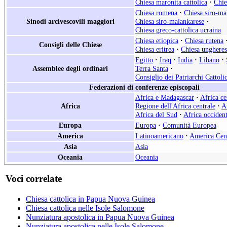
Chiesa maronita cattolica
·
Chie
Chiesa romena
·
Chiesa siro-ma
Sinodi arcivescovili maggiori
Chiesa siro-malankarese
·
Chiesa greco-cattolica ucraina
Chiesa etiopica
·
Chiesa rutena
Consigli delle Chiese
Chiesa eritrea
·
Chiesa ungheres
Egitto
·
Iraq
·
India
·
Libano
·
Assemblee degli ordinari
Terra Santa
·
Consiglio dei Patriarchi Cattoli
Federazioni di conferenze episcopali
Africa e Madagascar
·
Africa ce
Africa
Regione dell'Africa centrale
·
A
Africa del Sud
·
Africa occident
Europa
Europa
·
Comunità Europea
America
Latinoamericano
·
America Cen
Asia
Asia
Oceania
Oceania
Voci correlate
Chiesa cattolica in Papua Nuova Guinea
Chiesa cattolica nelle Isole Salomone
Nunziatura apostolica in Papua Nuova Guinea
Nunziatura apostolica nelle Isole Salomone