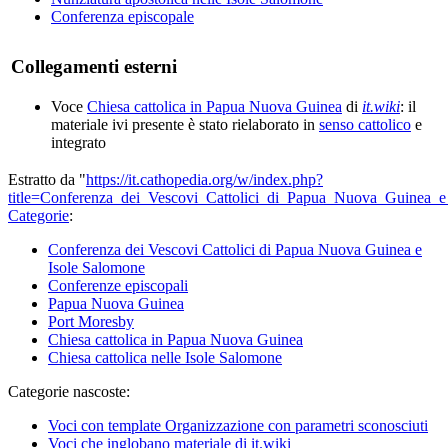
Conferenza episcopale
Collegamenti esterni
Voce
Chiesa cattolica in Papua Nuova Guinea
di
it.wiki
: il
materiale ivi presente è stato rielaborato in
senso cattolico
e
integrato
Estratto da "
https://it.cathopedia.org/w/index.php?
title=Conferenza_dei_Vescovi_Cattolici_di_Papua_Nuova_Guinea_
Categorie
:
Conferenza dei Vescovi Cattolici di Papua Nuova Guinea e
Isole Salomone
Conferenze episcopali
Papua Nuova Guinea
Port Moresby
Chiesa cattolica in Papua Nuova Guinea
Chiesa cattolica nelle Isole Salomone
Categorie nascoste:
Voci con template Organizzazione con parametri sconosciuti
Voci che inglobano materiale di it.wiki