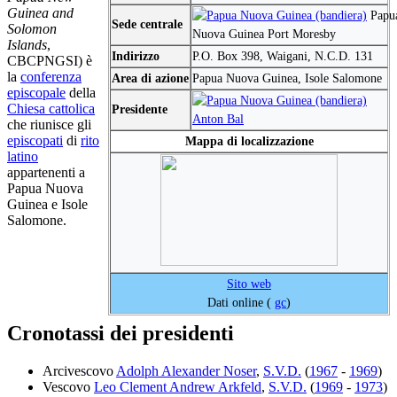
Guinea and
Papu
Sede centrale
Solomon
Nuova Guinea Port Moresby
Islands
,
Indirizzo
P.O. Box 398, Waigani, N.C.D. 131
CBCPNGSI) è
la
conferenza
Area di azione
Papua Nuova Guinea, Isole Salomone
episcopale
della
Chiesa cattolica
Presidente
Anton Bal
che riunisce gli
episcopati
di
rito
Mappa di localizzazione
latino
appartenenti a
Papua Nuova
Guinea e Isole
Salomone.
Sito web
Dati online (
gc
)
Cronotassi dei presidenti
Arcivescovo
Adolph Alexander Noser
,
S.V.D.
(
1967
-
1969
)
Vescovo
Leo Clement Andrew Arkfeld
,
S.V.D.
(
1969
-
1973
)