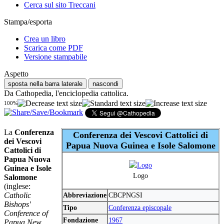
Cerca sul sito Treccani
Stampa/esporta
Crea un libro
Scarica come PDF
Versione stampabile
Aspetto
sposta nella barra laterale
nascondi
Da Cathopedia, l'enciclopedia cattolica.
100%
La
Conferenza
Conferenza dei Vescovi Cattolici di
dei Vescovi
Papua Nuova Guinea e Isole Salomone
Cattolici di
Papua Nuova
Guinea e Isole
Logo
Salomone
(inglese:
Catholic
Abbreviazione
CBCPNGSI
Bishops'
Tipo
Conferenza episcopale
Conference of
Fondazione
1967
Papua New