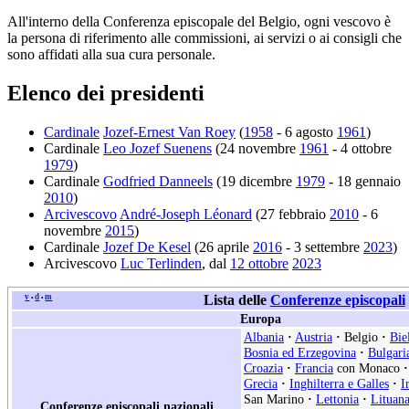
All'interno della Conferenza episcopale del Belgio, ogni vescovo è
la persona di riferimento alle commissioni, ai servizi o ai consigli che
sono affidati alla sua cura personale.
Elenco dei presidenti
Cardinale
Jozef-Ernest Van Roey
(
1958
- 6 agosto
1961
)
Cardinale
Leo Jozef Suenens
(24 novembre
1961
- 4 ottobre
1979
)
Cardinale
Godfried Danneels
(19 dicembre
1979
- 18 gennaio
2010
)
Arcivescovo
André-Joseph Léonard
(27 febbraio
2010
- 6
novembre
2015
)
Cardinale
Jozef De Kesel
(26 aprile
2016
- 3 settembre
2023
)
Arcivescovo
Luc Terlinden
, dal
12 ottobre
2023
v
d
m
Lista delle
Conferenze episcopali
•
•
Europa
Albania
·
Austria
·
Belgio
·
Bie
Bosnia ed Erzegovina
·
Bulgari
Croazia
·
Francia
con Monaco
·
Grecia
·
Inghilterra e Galles
·
I
San Marino
·
Lettonia
·
Lituan
Conferenze episcopali nazionali