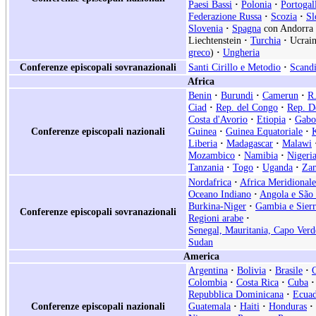
Paesi Bassi
·
Polonia
·
Portogal
Federazione Russa
·
Scozia
·
Sl
Slovenia
·
Spagna
con Andorra
Liechtenstein
·
Turchia
·
Ucrain
greco
)
·
Ungheria
Conferenze episcopali sovranazionali
Santi Cirillo e Metodio
·
Scand
Africa
Benin
·
Burundi
·
Camerun
·
R.
Ciad
·
Rep. del Congo
·
Rep. D
Costa d'Avorio
·
Etiopia
·
Gabo
Conferenze episcopali nazionali
Guinea
·
Guinea Equatoriale
·
Liberia
·
Madagascar
·
Malawi
Mozambico
·
Namibia
·
Nigeri
Tanzania
·
Togo
·
Uganda
·
Za
Nordafrica
·
Africa Meridionale
Oceano Indiano
·
Angola e São
Burkina-Niger
·
Gambia e Sier
Conferenze episcopali sovranazionali
Regioni arabe
·
Senegal, Mauritania, Capo Verd
Sudan
America
Argentina
·
Bolivia
·
Brasile
·
Colombia
·
Costa Rica
·
Cuba
·
Repubblica Dominicana
·
Ecua
Conferenze episcopali nazionali
Guatemala
·
Haiti
·
Honduras
·