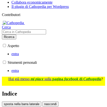
Collabora economicamente
Il plugin di Cathopedia per Wordpress
Contributori
Cerca
Ricerca
Aspetto
entra
Strumenti personali
entra
Hai già messo
mi piace
sulla
pagina
facebook
di
Cathopedia
?
Indice
sposta nella barra laterale
nascondi