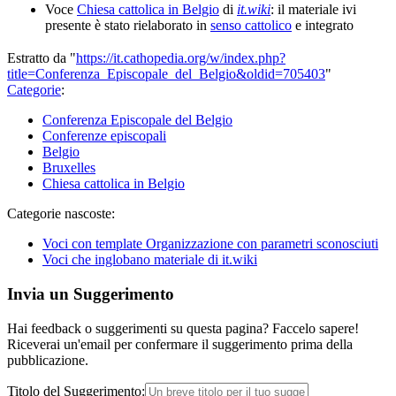
Voce
Chiesa cattolica in Belgio
di
it.wiki
: il materiale ivi
presente è stato rielaborato in
senso cattolico
e integrato
Estratto da "
https://it.cathopedia.org/w/index.php?
title=Conferenza_Episcopale_del_Belgio&oldid=705403
"
Categorie
:
Conferenza Episcopale del Belgio
Conferenze episcopali
Belgio
Bruxelles
Chiesa cattolica in Belgio
Categorie nascoste:
Voci con template Organizzazione con parametri sconosciuti
Voci che inglobano materiale di it.wiki
Invia un Suggerimento
Hai feedback o suggerimenti su questa pagina? Faccelo sapere!
Riceverai un'email per confermare il suggerimento prima della
pubblicazione.
Titolo del Suggerimento: