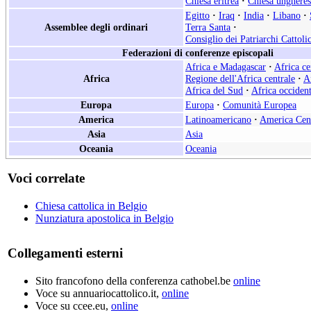
Chiesa eritrea
·
Chiesa ungheres
Egitto
·
Iraq
·
India
·
Libano
·
Assemblee degli ordinari
Terra Santa
·
Consiglio dei Patriarchi Cattoli
Federazioni di conferenze episcopali
Africa e Madagascar
·
Africa ce
Africa
Regione dell'Africa centrale
·
A
Africa del Sud
·
Africa occident
Europa
Europa
·
Comunità Europea
America
Latinoamericano
·
America Cen
Asia
Asia
Oceania
Oceania
Voci correlate
Chiesa cattolica in Belgio
Nunziatura apostolica in Belgio
Collegamenti esterni
Sito francofono della conferenza cathobel.be
online
Voce su annuariocattolico.it,
online
Voce su ccee.eu,
online