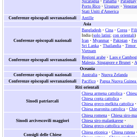
Nicaragua
·
Panama
·
Paraguay
Porto Rico
·
Uruguay
·
Venezue
Stati Uniti d'America
Conferenze episcopali sovranazionali
Antille
Asia
Bangladesh
·
Cina
·
Corea
·
Fil
India (
solo latini
;
con orientali
)
Conferenze episcopali nazionali
Iran
·
Myanmar
·
Pakistan
·
Fe
Sri Lanka
·
Thailandia
·
Timor 
Vietnam
Regioni arabe
·
Laos e Cambog
Conferenze episcopali sovranazionali
Malesia, Singapore e Brunei
·
A
Oceania
Conferenze episcopali nazionali
Australia
·
Nuova Zelanda
Conferenze episcopali sovranazionali
Pacifico
·
Papua Nuova Guinea 
Riti orientali
Chiesa armena cattolica
·
Chiesa
Chiesa copta cattolica
·
Sinodi patriarcali
Chiesa greco-melkita cattolica
·
Chiesa maronita cattolica
·
Chie
Chiesa romena
·
Chiesa siro-ma
Sinodi arcivescovili maggiori
Chiesa siro-malankarese
·
Chiesa greco-cattolica ucraina
Chiesa etiopica
·
Chiesa rutena
Consigli delle Chiese