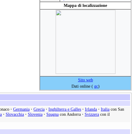
Mappa di localizzazione
Sito web
Dati online (
gc
)
onaco
·
Germania
·
Grecia
·
Inghilterra e Galles
·
Irlanda
·
Italia
con San
a
·
Slovacchia
·
Slovenia
·
Spagna
con Andorra
·
Svizzera
con il