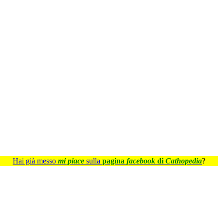
Hai già messo
mi piace
sulla
pagina
facebook
di
Cathopedia
?