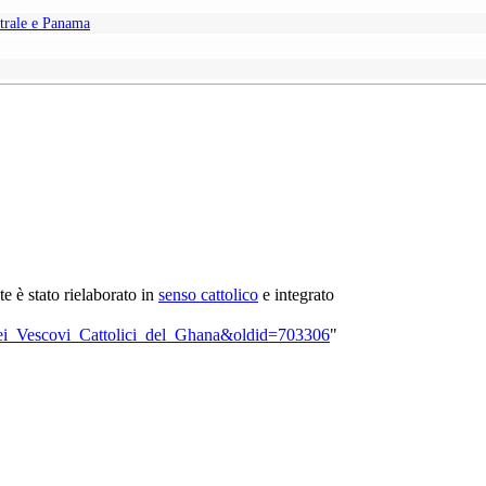
trale e Panama
nte è stato rielaborato in
senso cattolico
e integrato
a_dei_Vescovi_Cattolici_del_Ghana&oldid=703306
"