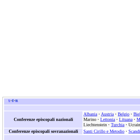
v
d
m
•
•
Albania
·
Austria
·
Belgio
·
Bie
Conferenze episcopali nazionali
Marino
·
Lettonia
·
Lituana
·
M
Liechtenstein
·
Turchia
·
Ucrain
Conferenze episcopali sovranazionali
Santi Cirillo e Metodio
·
Scand