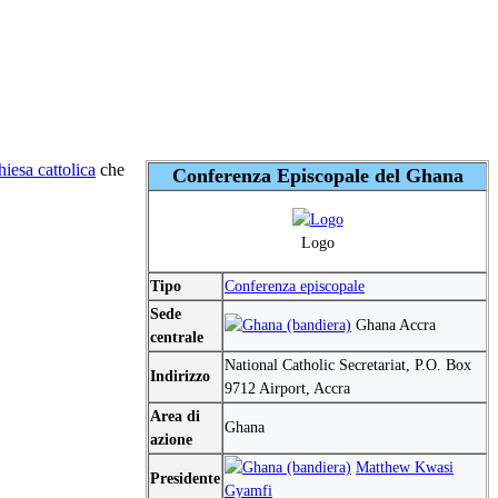
iesa cattolica
che
Conferenza Episcopale del Ghana
Logo
Tipo
Conferenza episcopale
Sede
Ghana Accra
centrale
National Catholic Secretariat, P.O. Box
Indirizzo
9712 Airport, Accra
Area di
Ghana
azione
Matthew Kwasi
Presidente
Gyamfi