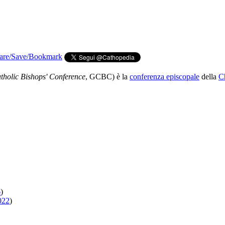
holic Bishops' Conference
, GCBC) è la
conferenza episcopale
della
Ch
6
)
022
)