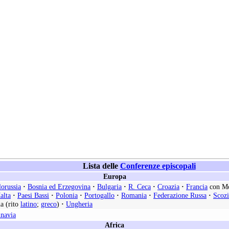
Lista delle
Conferenze episcopali
Europa
lorussia
·
Bosnia ed Erzegovina
·
Bulgaria
·
R. Ceca
·
Croazia
·
Francia
con M
alta
·
Paesi Bassi
·
Polonia
·
Portogallo
·
Romania
·
Federazione Russa
·
Scozi
a (rito
latino
;
greco
)
·
Ungheria
inavia
Africa