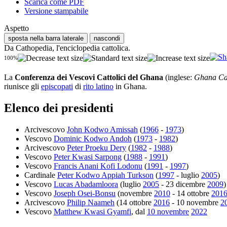
Scarica come PDF
Versione stampabile
Aspetto
sposta nella barra laterale
nascondi
Da Cathopedia, l'enciclopedia cattolica.
100%
La
Conferenza dei Vescovi Cattolici del Ghana
(inglese:
Ghana Cat
riunisce gli
episcopati
di
rito latino
in Ghana.
Elenco dei presidenti
Arcivescovo
John Kodwo Amissah
(
1966
-
1973
)
Vescovo
Dominic Kodwo Andoh
(
1973
-
1982
)
Arcivescovo
Peter Proeku Dery
(
1982
-
1988
)
Vescovo
Peter Kwasi Sarpong
(
1988
-
1991
)
Vescovo
Francis Anani Kofi Lodonu
(
1991
-
1997
)
Cardinale
Peter Kodwo Appiah Turkson
(
1997
- luglio
2005
)
Vescovo
Lucas Abadamloora
(luglio
2005
- 23 dicembre
2009
)
Vescovo
Joseph Osei-Bonsu
(novembre
2010
- 14 ottobre
201
Arcivescovo
Philip Naameh
(14 ottobre
2016
- 10 novembre
2
Vescovo
Matthew Kwasi Gyamfi
, dal
10 novembre
2022