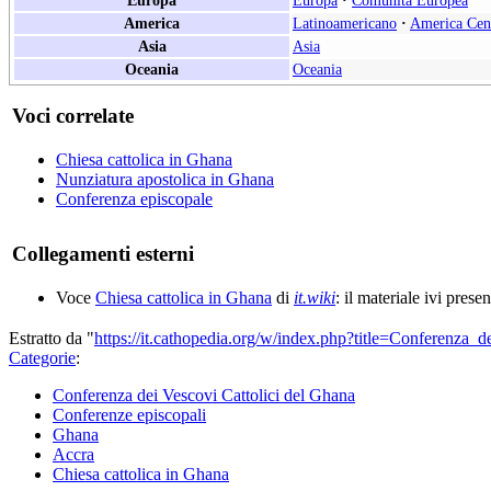
Europa
Europa
·
Comunità Europea
America
Latinoamericano
·
America Cen
Asia
Asia
Oceania
Oceania
Voci correlate
Chiesa cattolica in Ghana
Nunziatura apostolica in Ghana
Conferenza episcopale
Collegamenti esterni
Voce
Chiesa cattolica in Ghana
di
it.wiki
: il materiale ivi prese
Estratto da "
https://it.cathopedia.org/w/index.php?title=Conferenz
Categorie
:
Conferenza dei Vescovi Cattolici del Ghana
Conferenze episcopali
Ghana
Accra
Chiesa cattolica in Ghana