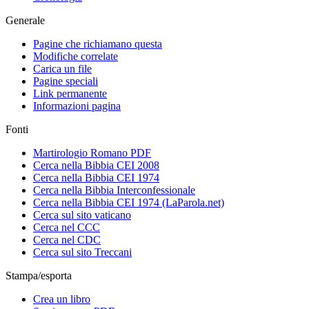
Generale
Pagine che richiamano questa
Modifiche correlate
Carica un file
Pagine speciali
Link permanente
Informazioni pagina
Fonti
Martirologio Romano PDF
Cerca nella Bibbia CEI 2008
Cerca nella Bibbia CEI 1974
Cerca nella Bibbia Interconfessionale
Cerca nella Bibbia CEI 1974 (LaParola.net)
Cerca sul sito vaticano
Cerca nel CCC
Cerca nel CDC
Cerca sul sito Treccani
Stampa/esporta
Crea un libro