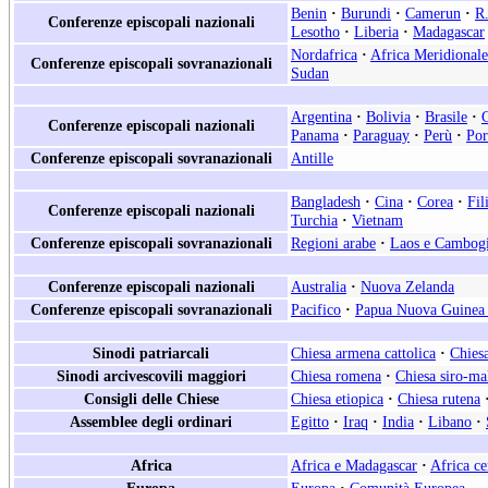
Benin
·
Burundi
·
Camerun
·
R.
Conferenze episcopali nazionali
Lesotho
·
Liberia
·
Madagascar
Nordafrica
·
Africa Meridionale
Conferenze episcopali sovranazionali
Sudan
Argentina
·
Bolivia
·
Brasile
·
Conferenze episcopali nazionali
Panama
·
Paraguay
·
Perù
·
Por
Conferenze episcopali sovranazionali
Antille
Bangladesh
·
Cina
·
Corea
·
Fil
Conferenze episcopali nazionali
Turchia
·
Vietnam
Conferenze episcopali sovranazionali
Regioni arabe
·
Laos e Cambog
Conferenze episcopali nazionali
Australia
·
Nuova Zelanda
Conferenze episcopali sovranazionali
Pacifico
·
Papua Nuova Guinea 
Sinodi patriarcali
Chiesa armena cattolica
·
Chiesa
Sinodi arcivescovili maggiori
Chiesa romena
·
Chiesa siro-ma
Consigli delle Chiese
Chiesa etiopica
·
Chiesa rutena
Assemblee degli ordinari
Egitto
·
Iraq
·
India
·
Libano
·
Africa
Africa e Madagascar
·
Africa ce