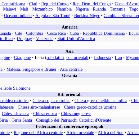
 Centrafricana
·
Ciad
·
Rep. del Congo
·
Rep. Dem. del Congo
·
Costa d'Avori
·
Malawi
·
Mali
·
Mozambico
·
Namibia
·
Nigeria
·
Ruanda
·
Tanzania
·
Togo
·
Oceano Indiano
·
Angola e São Tomé
·
Burkina-Niger
·
Gambia e Sierra Le
America
Canada
·
Cile
·
Colombia
·
Costa Rica
·
Cuba
·
Repubblica Dominicana
·
Ecua
to Rico
·
Uruguay
·
Venezuela
·
Stati Uniti d'America
Asia
ippine
·
Giappone
·
India (
solo latini
;
con orientali
)
·
Indonesia
·
Iran
·
Myanm
ia
·
Malesia, Singapore e Brunei
·
Asia centrale
Oceania
e Isole Salomone
Riti orientali
 caldea cattolica
·
Chiesa copta cattolica
·
Chiesa greco-melkita cattolica
·
Chie
labarese
·
Chiesa siro-malankarese
·
Chiesa greco-cattolica ucraina
·
Chiesa slovacca
·
Chiesa eritrea
·
Chiesa ungherese
Siria
·
Terra Santa
·
Consiglio dei Patriarchi Cattolici d'Oriente
Federazioni di conferenze episcopali
ntrale
·
Regione dell'Africa centrale
·
Africa orientale
·
Africa del Sud
·
Africa