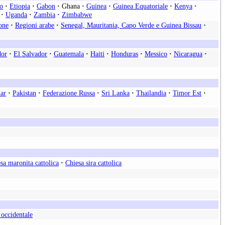
o
·
Etiopia
·
Gabon
·
Ghana
·
Guinea
·
Guinea Equatoriale
·
Kenya
·
·
Uganda
·
Zambia
·
Zimbabwe
one
·
Regioni arabe
·
Senegal, Mauritania, Capo Verde e Guinea Bissau
·
dor
·
El Salvador
·
Guatemala
·
Haiti
·
Honduras
·
Messico
·
Nicaragua
·
ar
·
Pakistan
·
Federazione Russa
·
Sri Lanka
·
Thailandia
·
Timor Est
·
sa maronita cattolica
·
Chiesa sira cattolica
 occidentale