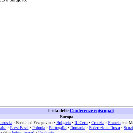
Lista delle
Conferenze episcopali
Europa
lorussia
·
Bosnia ed Erzegovina
·
Bulgaria
·
R. Ceca
·
Croazia
·
Francia
con M
alta
·
Paesi Bassi
·
Polonia
·
Portogallo
·
Romania
·
Federazione Russa
·
Scozi
a (rito
latino
;
greco
)
·
Ungheria