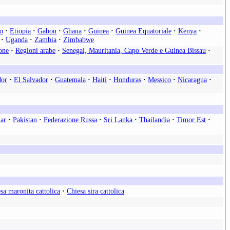
o
·
Etiopia
·
Gabon
·
Ghana
·
Guinea
·
Guinea Equatoriale
·
Kenya
·
·
Uganda
·
Zambia
·
Zimbabwe
one
·
Regioni arabe
·
Senegal, Mauritania, Capo Verde e Guinea Bissau
·
dor
·
El Salvador
·
Guatemala
·
Haiti
·
Honduras
·
Messico
·
Nicaragua
·
ar
·
Pakistan
·
Federazione Russa
·
Sri Lanka
·
Thailandia
·
Timor Est
·
sa maronita cattolica
·
Chiesa sira cattolica