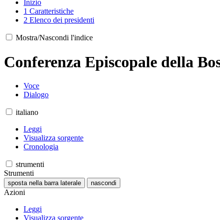
Inizio
1
Caratteristiche
2
Elenco dei presidenti
Mostra/Nascondi l'indice
Conferenza Episcopale della Bo
Voce
Dialogo
italiano
Leggi
Visualizza sorgente
Cronologia
strumenti
Strumenti
sposta nella barra laterale
nascondi
Azioni
Leggi
Visualizza sorgente