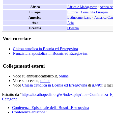
Africa
Africa e Madagascar
·
Africa ce
Europa
Europa
·
Comunità Europea
America
Latinoamericano
·
America Cen
Asia
Asia
Oceania
Oceania
Voci correlate
Chiesa cattolica in Bosnia ed Erzegovina
Nunziatura apostolica in Bosnia ed Erzegovina
Collegamenti esterni
Voce su annuariocattolico.it,
online
Voce su ccee.eu,
online
Voce
Chiesa cattolica in Bosnia ed Erzegovina
di
it.wiki
: il ma
Estratto da "
https://it.cathopedia.org/w/index.php?title=Conferenz
Categorie
:
Conferenza Episcopale della Bosnia-Erzegovina
Conferenze episcopali