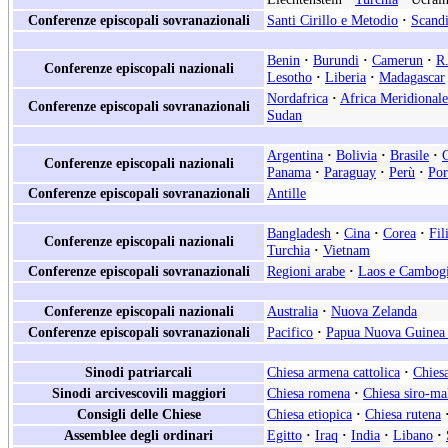
Conferenze episcopali sovranazionali
Santi Cirillo e Metodio
·
Scand
Benin
·
Burundi
·
Camerun
·
R.
Conferenze episcopali nazionali
Lesotho
·
Liberia
·
Madagascar
Nordafrica
·
Africa Meridionale
Conferenze episcopali sovranazionali
Sudan
Argentina
·
Bolivia
·
Brasile
·
Conferenze episcopali nazionali
Panama
·
Paraguay
·
Perù
·
Por
Conferenze episcopali sovranazionali
Antille
Bangladesh
·
Cina
·
Corea
·
Fil
Conferenze episcopali nazionali
Turchia
·
Vietnam
Conferenze episcopali sovranazionali
Regioni arabe
·
Laos e Cambog
Conferenze episcopali nazionali
Australia
·
Nuova Zelanda
Conferenze episcopali sovranazionali
Pacifico
·
Papua Nuova Guinea 
Sinodi patriarcali
Chiesa armena cattolica
·
Chiesa
Sinodi arcivescovili maggiori
Chiesa romena
·
Chiesa siro-ma
Consigli delle Chiese
Chiesa etiopica
·
Chiesa rutena
Assemblee degli ordinari
Egitto
·
Iraq
·
India
·
Libano
·