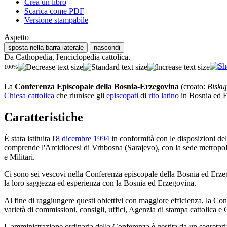
Crea un libro
Scarica come PDF
Versione stampabile
Aspetto
sposta nella barra laterale
nascondi
Da Cathopedia, l'enciclopedia cattolica.
100%
La
Conferenza Episcopale della Bosnia-Erzegovina
(croato:
Bisku
Chiesa cattolica
che riunisce gli
episcopati
di
rito latino
in Bosnia ed 
Caratteristiche
È stata istituita l'
8 dicembre
1994
in conformità con le disposizioni de
comprende l'Arcidiocesi di Vrhbosna (Sarajevo), con la sede metropol
e Militari.
Ci sono sei vescovi nella Conferenza episcopale della Bosnia ed Erze
la loro saggezza ed esperienza con la Bosnia ed Erzegovina.
Al fine di raggiungere questi obiettivi con maggiore efficienza, la Co
varietà di commissioni, consigli, uffici, Agenzia di stampa cattolica e
L'amministrazione ordinaria della Conferenza è gestita da un segretari