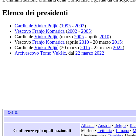
Elenco dei presidenti
Cardinale
Vinko Puljić
(
1995
-
2002
)
Vescovo
Franjo Komarica
(
2002
-
2005
)
Cardinale
Vinko Puljić
(marzo
2005
- aprile
2010
)
Vescovo
Franjo Komarica
(aprile
2010
- 20 marzo
2015
)
Cardinale
Vinko Puljić
(20 marzo
2015
- 22 marzo
2022
)
Arcivescovo
Tomo Vukšić
, dal
22 marzo
2022
v
d
m
•
•
Albania
·
Austria
·
Belgio
·
Bie
Conferenze episcopali nazionali
Marino
·
Lettonia
·
Lituana
·
M
Liechtenstein
·
Turchia
·
Ucrain