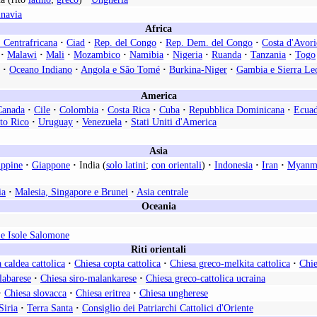
inavia
Africa
 Centrafricana
·
Ciad
·
Rep. del Congo
·
Rep. Dem. del Congo
·
Costa d'Avori
·
Malawi
·
Mali
·
Mozambico
·
Namibia
·
Nigeria
·
Ruanda
·
Tanzania
·
Togo
·
Oceano Indiano
·
Angola e São Tomé
·
Burkina-Niger
·
Gambia e Sierra Le
America
Canada
·
Cile
·
Colombia
·
Costa Rica
·
Cuba
·
Repubblica Dominicana
·
Ecua
to Rico
·
Uruguay
·
Venezuela
·
Stati Uniti d'America
Asia
ippine
·
Giappone
·
India (
solo latini
;
con orientali
)
·
Indonesia
·
Iran
·
Myanm
ia
·
Malesia, Singapore e Brunei
·
Asia centrale
Oceania
e Isole Salomone
Riti orientali
 caldea cattolica
·
Chiesa copta cattolica
·
Chiesa greco-melkita cattolica
·
Chie
labarese
·
Chiesa siro-malankarese
·
Chiesa greco-cattolica ucraina
·
Chiesa slovacca
·
Chiesa eritrea
·
Chiesa ungherese
Siria
·
Terra Santa
·
Consiglio dei Patriarchi Cattolici d'Oriente