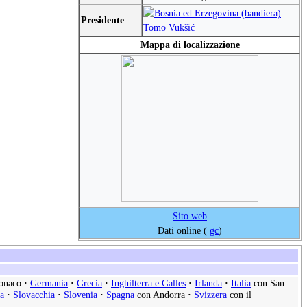
Presidente
Tomo Vukšić
Mappa di localizzazione
Sito web
Dati online (
gc
)
onaco
·
Germania
·
Grecia
·
Inghilterra e Galles
·
Irlanda
·
Italia
con San
a
·
Slovacchia
·
Slovenia
·
Spagna
con Andorra
·
Svizzera
con il