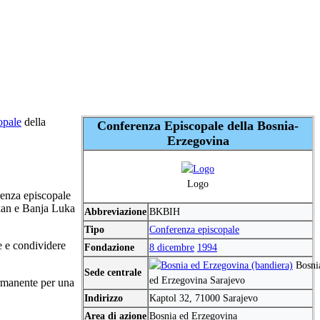
opale
della
Conferenza Episcopale della Bosnia-
Erzegovina
Logo
renza episcopale
rkan e Banja Luka
Abbreviazione
BKBIH
Tipo
Conferenza episcopale
e e condividere
Fondazione
8 dicembre
1994
Bosni
Sede centrale
ed Erzegovina Sarajevo
ermanente per una
Indirizzo
Kaptol 32, 71000 Sarajevo
Area di azione
Bosnia ed Erzegovina