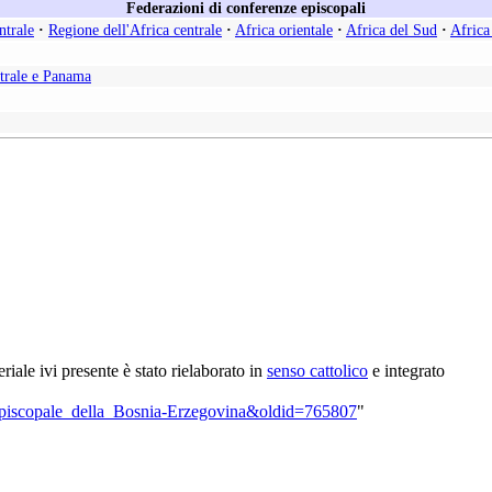
Federazioni di conferenze episcopali
ntrale
·
Regione dell'Africa centrale
·
Africa orientale
·
Africa del Sud
·
Africa
trale e Panama
teriale ivi presente è stato rielaborato in
senso cattolico
e integrato
a_Episcopale_della_Bosnia-Erzegovina&oldid=765807
"