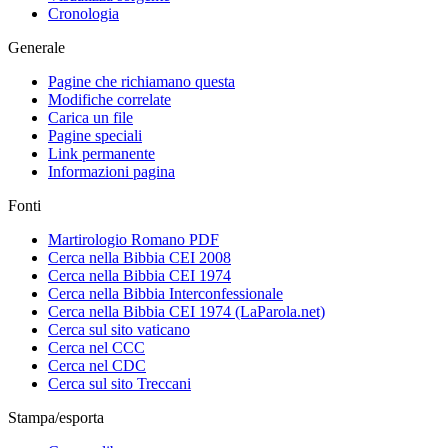
Cronologia
Generale
Pagine che richiamano questa
Modifiche correlate
Carica un file
Pagine speciali
Link permanente
Informazioni pagina
Fonti
Martirologio Romano PDF
Cerca nella Bibbia CEI 2008
Cerca nella Bibbia CEI 1974
Cerca nella Bibbia Interconfessionale
Cerca nella Bibbia CEI 1974 (LaParola.net)
Cerca sul sito vaticano
Cerca nel CCC
Cerca nel CDC
Cerca sul sito Treccani
Stampa/esporta