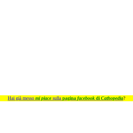
Hai già messo
mi piace
sulla
pagina
facebook
di
Cathopedia
?