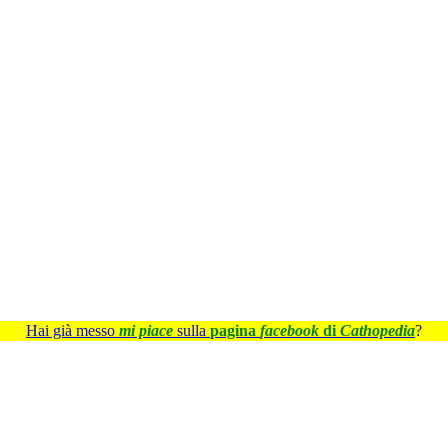
Hai già messo
mi piace
sulla
pagina
facebook
di
Cathopedia
?