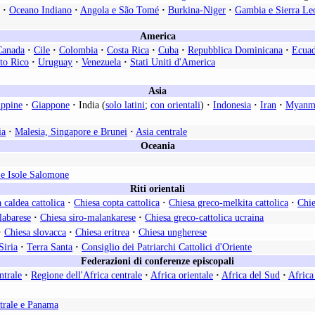
·
Oceano Indiano
·
Angola e São Tomé
·
Burkina-Niger
·
Gambia e Sierra Le
America
Canada
·
Cile
·
Colombia
·
Costa Rica
·
Cuba
·
Repubblica Dominicana
·
Ecua
to Rico
·
Uruguay
·
Venezuela
·
Stati Uniti d'America
Asia
ippine
·
Giappone
·
India (
solo latini
;
con orientali
)
·
Indonesia
·
Iran
·
Myanm
ia
·
Malesia, Singapore e Brunei
·
Asia centrale
Oceania
e Isole Salomone
Riti orientali
 caldea cattolica
·
Chiesa copta cattolica
·
Chiesa greco-melkita cattolica
·
Chie
labarese
·
Chiesa siro-malankarese
·
Chiesa greco-cattolica ucraina
·
Chiesa slovacca
·
Chiesa eritrea
·
Chiesa ungherese
Siria
·
Terra Santa
·
Consiglio dei Patriarchi Cattolici d'Oriente
Federazioni di conferenze episcopali
ntrale
·
Regione dell'Africa centrale
·
Africa orientale
·
Africa del Sud
·
Africa
trale e Panama