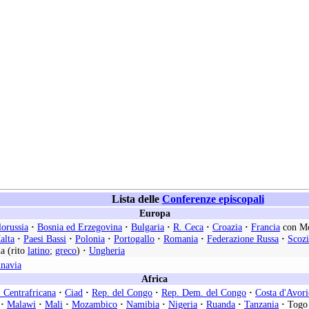
Lista delle
Conferenze episcopali
Europa
lorussia
·
Bosnia ed Erzegovina
·
Bulgaria
·
R. Ceca
·
Croazia
·
Francia
con M
alta
·
Paesi Bassi
·
Polonia
·
Portogallo
·
Romania
·
Federazione Russa
·
Scozi
a (rito
latino
;
greco
)
·
Ungheria
inavia
Africa
 Centrafricana
·
Ciad
·
Rep. del Congo
·
Rep. Dem. del Congo
·
Costa d'Avori
·
Malawi
·
Mali
·
Mozambico
·
Namibia
·
Nigeria
·
Ruanda
·
Tanzania
·
Togo