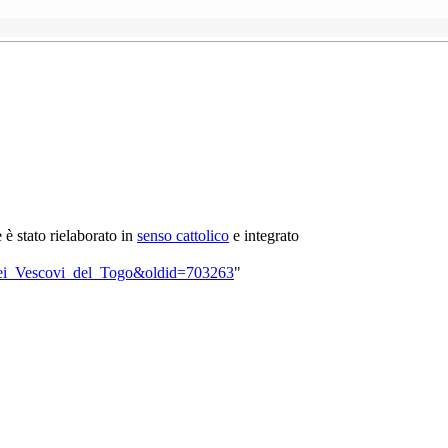
e è stato rielaborato in
senso cattolico
e integrato
a_dei_Vescovi_del_Togo&oldid=703263
"