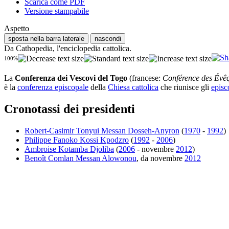
Scarica come PDF
Versione stampabile
Aspetto
sposta nella barra laterale
nascondi
Da Cathopedia, l'enciclopedia cattolica.
100%
La
Conferenza dei Vescovi del Togo
(francese:
Conférence des Évê
è la
conferenza episcopale
della
Chiesa cattolica
che riunisce gli
episc
Cronotassi dei presidenti
Robert-Casimir Tonyui Messan Dosseh-Anyron
(
1970
-
1992
)
Philippe Fanoko Kossi Kpodzro
(
1992
-
2006
)
Ambroise Kotamba Djoliba
(
2006
- novembre
2012
)
Benoît Comlan Messan Alowonou
, da novembre
2012