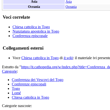
Asia
Asia
Oceania
Oceania
Voci correlate
Chiesa cattolica in Togo
Nunziatura apostolica in Togo
Conferenza episcopale
Collegamenti esterni
Voce
Chiesa cattolica in Togo
di
it.wiki
: il materiale ivi present
Estratto da "
https://it.cathopedia.org/w/index.php?title=Conferenz
Categorie
:
Conferenza dei Vescovi del Togo
Conferenze episcopali
Togo
Lomé
Chiesa cattolica in Togo
Categorie nascoste: