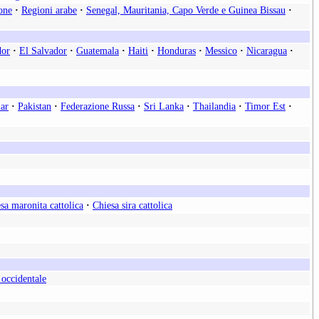
one
·
Regioni arabe
·
Senegal, Mauritania, Capo Verde e Guinea Bissau
·
dor
·
El Salvador
·
Guatemala
·
Haiti
·
Honduras
·
Messico
·
Nicaragua
·
ar
·
Pakistan
·
Federazione Russa
·
Sri Lanka
·
Thailandia
·
Timor Est
·
sa maronita cattolica
·
Chiesa sira cattolica
 occidentale