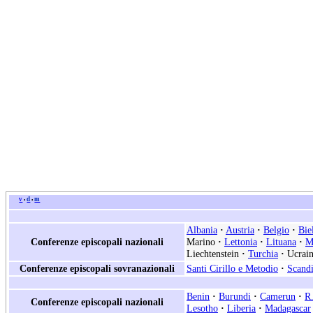
v
d
m
•
•
Albania
·
Austria
·
Belgio
·
Bie
Conferenze episcopali nazionali
Marino
·
Lettonia
·
Lituana
·
M
Liechtenstein
·
Turchia
·
Ucrain
Conferenze episcopali sovranazionali
Santi Cirillo e Metodio
·
Scand
Benin
·
Burundi
·
Camerun
·
R.
Conferenze episcopali nazionali
Lesotho
·
Liberia
·
Madagascar