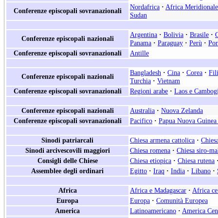
Nordafrica
·
Africa Meridionale
Conferenze episcopali sovranazionali
Sudan
Argentina
·
Bolivia
·
Brasile
·
Conferenze episcopali nazionali
Panama
·
Paraguay
·
Perù
·
Por
Conferenze episcopali sovranazionali
Antille
Bangladesh
·
Cina
·
Corea
·
Fil
Conferenze episcopali nazionali
Turchia
·
Vietnam
Conferenze episcopali sovranazionali
Regioni arabe
·
Laos e Cambog
Conferenze episcopali nazionali
Australia
·
Nuova Zelanda
Conferenze episcopali sovranazionali
Pacifico
·
Papua Nuova Guinea 
Sinodi patriarcali
Chiesa armena cattolica
·
Chiesa
Sinodi arcivescovili maggiori
Chiesa romena
·
Chiesa siro-ma
Consigli delle Chiese
Chiesa etiopica
·
Chiesa rutena
Assemblee degli ordinari
Egitto
·
Iraq
·
India
·
Libano
·
Africa
Africa e Madagascar
·
Africa ce
Europa
Europa
·
Comunità Europea
America
Latinoamericano
·
America Cen