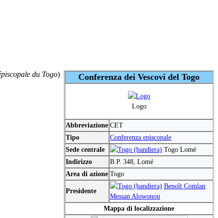
épiscopale du Togo
)
Conferenza dei Vescovi del Togo
Logo
Abbreviazione
CET
Tipo
Conferenza episcopale
Sede centrale
Togo Lomé
Indirizzo
B.P. 348, Lomé
Area di azione
Togo
Benoît Comlan
Presidente
Messan Alowonou
Mappa di localizzazione