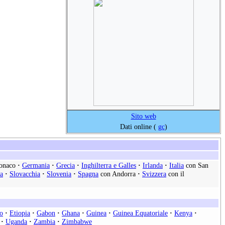
Sito web
Dati online (
gc
)
onaco
·
Germania
·
Grecia
·
Inghilterra e Galles
·
Irlanda
·
Italia
con San
a
·
Slovacchia
·
Slovenia
·
Spagna
con Andorra
·
Svizzera
con il
o
·
Etiopia
·
Gabon
·
Ghana
·
Guinea
·
Guinea Equatoriale
·
Kenya
·
·
Uganda
·
Zambia
·
Zimbabwe