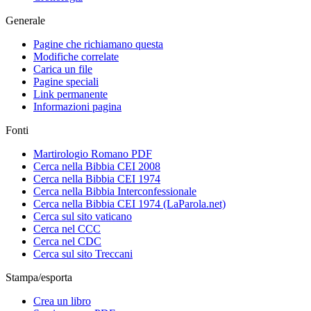
Generale
Pagine che richiamano questa
Modifiche correlate
Carica un file
Pagine speciali
Link permanente
Informazioni pagina
Fonti
Martirologio Romano PDF
Cerca nella Bibbia CEI 2008
Cerca nella Bibbia CEI 1974
Cerca nella Bibbia Interconfessionale
Cerca nella Bibbia CEI 1974 (LaParola.net)
Cerca sul sito vaticano
Cerca nel CCC
Cerca nel CDC
Cerca sul sito Treccani
Stampa/esporta
Crea un libro