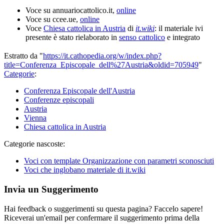
Voce su annuariocattolico.it,
online
Voce su ccee.ue,
online
Voce
Chiesa cattolica in Austria
di
it.wiki
: il materiale ivi
presente è stato rielaborato in
senso cattolico
e integrato
Estratto da "
https://it.cathopedia.org/w/index.php?
title=Conferenza_Episcopale_dell%27Austria&oldid=705949
"
Categorie
:
Conferenza Episcopale dell'Austria
Conferenze episcopali
Austria
Vienna
Chiesa cattolica in Austria
Categorie nascoste:
Voci con template Organizzazione con parametri sconosciuti
Voci che inglobano materiale di it.wiki
Invia un Suggerimento
Hai feedback o suggerimenti su questa pagina? Faccelo sapere!
Riceverai un'email per confermare il suggerimento prima della