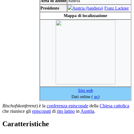
Area di azione
Austria
Presidente
Franz Lackner
Mappa di localizzazione
Sito web
Dati online (
gc
)
Bischofskonferenz
) è la
conferenza episcopale
della
Chiesa cattolica
che riunisce gli
episcopati
di
rito latino
in
Austria
.
Caratteristiche