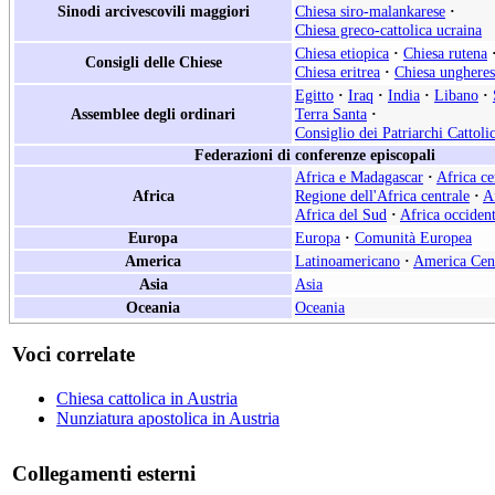
Sinodi arcivescovili maggiori
Chiesa siro-malankarese
·
Chiesa greco-cattolica ucraina
Chiesa etiopica
·
Chiesa rutena
Consigli delle Chiese
Chiesa eritrea
·
Chiesa ungheres
Egitto
·
Iraq
·
India
·
Libano
·
Assemblee degli ordinari
Terra Santa
·
Consiglio dei Patriarchi Cattoli
Federazioni di conferenze episcopali
Africa e Madagascar
·
Africa ce
Africa
Regione dell'Africa centrale
·
A
Africa del Sud
·
Africa occident
Europa
Europa
·
Comunità Europea
America
Latinoamericano
·
America Cen
Asia
Asia
Oceania
Oceania
Voci correlate
Chiesa cattolica in Austria
Nunziatura apostolica in Austria
Collegamenti esterni