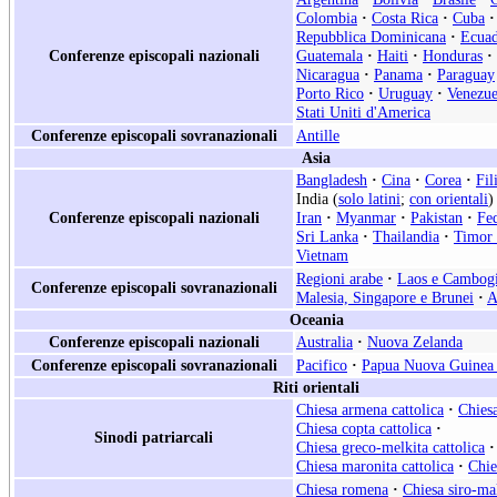
Colombia
·
Costa Rica
·
Cuba
·
Repubblica Dominicana
·
Ecua
Conferenze episcopali nazionali
Guatemala
·
Haiti
·
Honduras
·
Nicaragua
·
Panama
·
Paraguay
Porto Rico
·
Uruguay
·
Venezue
Stati Uniti d'America
Conferenze episcopali sovranazionali
Antille
Asia
Bangladesh
·
Cina
·
Corea
·
Fil
India (
solo latini
;
con orientali
)
Conferenze episcopali nazionali
Iran
·
Myanmar
·
Pakistan
·
Fe
Sri Lanka
·
Thailandia
·
Timor 
Vietnam
Regioni arabe
·
Laos e Cambog
Conferenze episcopali sovranazionali
Malesia, Singapore e Brunei
·
A
Oceania
Conferenze episcopali nazionali
Australia
·
Nuova Zelanda
Conferenze episcopali sovranazionali
Pacifico
·
Papua Nuova Guinea 
Riti orientali
Chiesa armena cattolica
·
Chiesa
Chiesa copta cattolica
·
Sinodi patriarcali
Chiesa greco-melkita cattolica
·
Chiesa maronita cattolica
·
Chie
Chiesa romena
·
Chiesa siro-ma