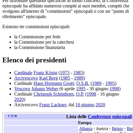
Per affrontare questioni specifiche in modo concreto, la Conferenza
episcopale ha affidato numerosi compiti ai suoi membri, compiti che
svolgono all'interno di "commissioni" episcopali o con un "punto di
riferimento" episcopale.
Esistono tre commissioni episcopali:
la Commissione per fede
la Commissione per la catechesi
la Commissione finanziaria
Elenco dei presidenti
Cardinale
Franz König
(
1973
-
1985
)
Arcivescovo
Karl Berg
(
1985
-
1989
)
Cardinale
Hans Hermann Groër
,
O.S.B.
(
1989
-
1995
)
Vescovo
Johann Weber
(6 aprile
1995
- 30 giugno
1998
)
Cardinale
Christoph Schönborn
,
O.P.
(
1998
- 16 giugno
2020
)
Arcivescovo
Franz Lackner
, dal
16 giugno
2020
v
d
m
Lista delle
Conferenze episcopali
•
•
Europa
Albania
·
Austria
·
Belgio
·
Bie