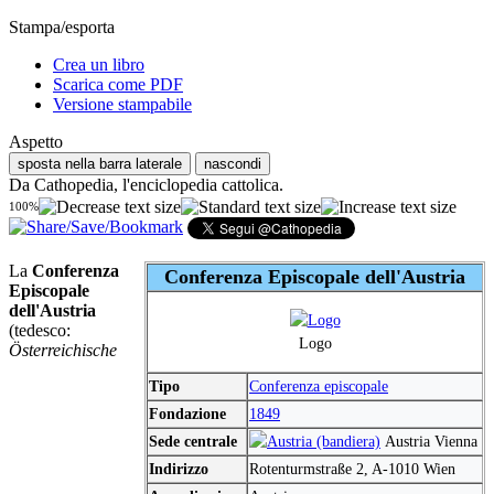
Stampa/esporta
Crea un libro
Scarica come PDF
Versione stampabile
Aspetto
sposta nella barra laterale
nascondi
Da Cathopedia, l'enciclopedia cattolica.
100%
La
Conferenza
Conferenza Episcopale dell'Austria
Episcopale
dell'Austria
(tedesco:
Logo
Österreichische
Tipo
Conferenza episcopale
Fondazione
1849
Sede centrale
Austria Vienna
Indirizzo
Rotenturmstraße 2, A-1010 Wien