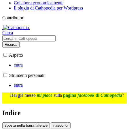
Collabora economicamente
Il plugin di Cathopedia per Wordpress
Contributori
Cerca
Ricerca
Aspetto
entra
Strumenti personali
entra
Hai già messo
mi piace
sulla
pagina
facebook
di
Cathopedia
?
Indice
sposta nella barra laterale
nascondi