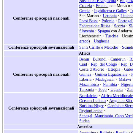
Bosnia ed Erzegovina
·
Bulgari
Croazia
·
Francia
con Monaco
·
Grecia
·
Inghilterra e Galles
·
I
San Marino
·
Lettonia
·
Lituan
Conferenze episcopali nazionali
Paesi Bassi
·
Polonia
·
Portogal
Federazione Russa
·
Scozia
·
Sl
Slovenia
·
Spagna
con Andorra
Liechtenstein
·
Turchia
·
Ucrain
greco
)
·
Ungheria
Conferenze episcopali sovranazionali
Santi Cirillo e Metodio
·
Scand
Africa
Benin
·
Burundi
·
Camerun
·
R.
Ciad
·
Rep. del Congo
·
Rep. D
Costa d'Avorio
·
Etiopia
·
Gabo
Conferenze episcopali nazionali
Guinea
·
Guinea Equatoriale
·
Liberia
·
Madagascar
·
Malawi
Mozambico
·
Namibia
·
Nigeri
Tanzania
·
Togo
·
Uganda
·
Za
Nordafrica
·
Africa Meridionale
Oceano Indiano
·
Angola e São
Burkina-Niger
·
Gambia e Sier
Conferenze episcopali sovranazionali
Regioni arabe
·
Senegal, Mauritania, Capo Verd
Sudan
America
Argentina
·
Bolivia
·
Brasile
·