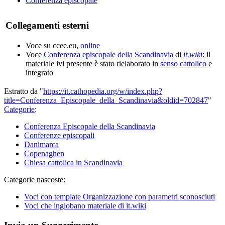
Conferenza episcopale
Collegamenti esterni
Voce su ccee.eu,
online
Voce
Conferenza episcopale della Scandinavia
di
it.wiki
: il
materiale ivi presente è stato rielaborato in
senso cattolico
e
integrato
Estratto da "
https://it.cathopedia.org/w/index.php?
title=Conferenza_Episcopale_della_Scandinavia&oldid=702847
"
Categorie
:
Conferenza Episcopale della Scandinavia
Conferenze episcopali
Danimarca
Copenaghen
Chiesa cattolica in Scandinavia
Categorie nascoste:
Voci con template Organizzazione con parametri sconosciuti
Voci che inglobano materiale di it.wiki