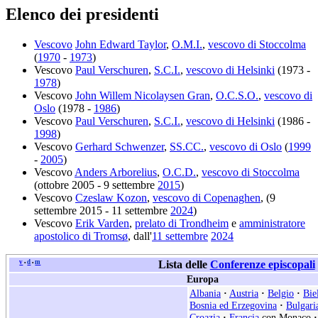
Elenco dei presidenti
Vescovo
John Edward Taylor
,
O.M.I.
,
vescovo di Stoccolma
(
1970
-
1973
)
Vescovo
Paul Verschuren
,
S.C.I.
,
vescovo di Helsinki
(1973 -
1978
)
Vescovo
John Willem Nicolaysen Gran
,
O.C.S.O.
,
vescovo di
Oslo
(1978 -
1986
)
Vescovo
Paul Verschuren
,
S.C.I.
,
vescovo di Helsinki
(1986 -
1998
)
Vescovo
Gerhard Schwenzer
,
SS.CC.
,
vescovo di Oslo
(
1999
-
2005
)
Vescovo
Anders Arborelius
,
O.C.D.
,
vescovo di Stoccolma
(ottobre 2005 - 9 settembre
2015
)
Vescovo
Czeslaw Kozon
,
vescovo di Copenaghen
, (9
settembre 2015 - 11 settembre
2024
)
Vescovo
Erik Varden
,
prelato di Trondheim
e
amministratore
apostolico di Tromsø
, dall'
11 settembre
2024
v
d
m
Lista delle
Conferenze episcopali
•
•
Europa
Albania
·
Austria
·
Belgio
·
Bie
Bosnia ed Erzegovina
·
Bulgari
Croazia
·
Francia
con Monaco
·