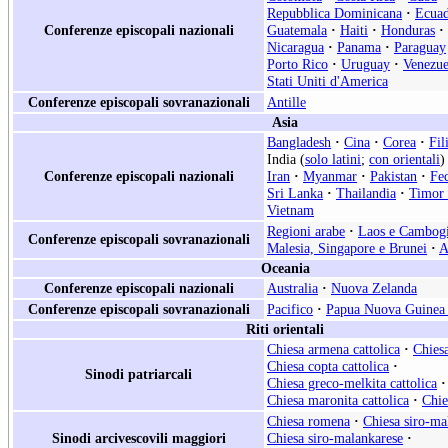
Repubblica Dominicana
·
Ecua
Conferenze episcopali nazionali
Guatemala
·
Haiti
·
Honduras
·
Nicaragua
·
Panama
·
Paraguay
Porto Rico
·
Uruguay
·
Venezue
Stati Uniti d'America
Conferenze episcopali sovranazionali
Antille
Asia
Bangladesh
·
Cina
·
Corea
·
Fil
India (
solo latini
;
con orientali
)
Conferenze episcopali nazionali
Iran
·
Myanmar
·
Pakistan
·
Fe
Sri Lanka
·
Thailandia
·
Timor 
Vietnam
Regioni arabe
·
Laos e Cambog
Conferenze episcopali sovranazionali
Malesia, Singapore e Brunei
·
A
Oceania
Conferenze episcopali nazionali
Australia
·
Nuova Zelanda
Conferenze episcopali sovranazionali
Pacifico
·
Papua Nuova Guinea 
Riti orientali
Chiesa armena cattolica
·
Chiesa
Chiesa copta cattolica
·
Sinodi patriarcali
Chiesa greco-melkita cattolica
·
Chiesa maronita cattolica
·
Chie
Chiesa romena
·
Chiesa siro-ma
Sinodi arcivescovili maggiori
Chiesa siro-malankarese
·