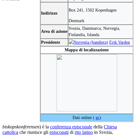
Box 241, 1502 Kopenhagen
Indirizzo
Denmark
Svezia, Danimarca, Norvegia,
Area di azione
Finlandia, Islanda
Presidente
Erik Varden
Mappa di localizzazione
Dati online (
gc
)
biskopskonferensen
) è la
conferenza episcopale
della
Chiesa
cattolica
che riunisce gli
episcopati
di
rito latino
in Svezia,