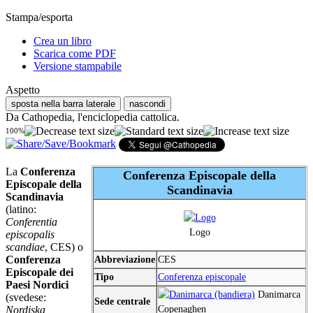
Stampa/esporta
Crea un libro
Scarica come PDF
Versione stampabile
Aspetto
sposta nella barra laterale
nascondi
Da Cathopedia, l'enciclopedia cattolica.
100%
La
Conferenza
Conferenza Episcopale della
Episcopale della
Scandinavia
Scandinavia
(latino:
Conferentia
Logo
episcopalis
scandiae
, CES) o
Conferenza
Abbreviazione
CES
Episcopale dei
Tipo
Conferenza episcopale
Paesi Nordici
Danimarca
(svedese:
Sede centrale
Copenaghen
Nordiska