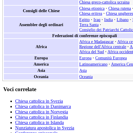
Chiesa greco-cattolica ucraina
Chiesa etiopica
·
Chiesa rutena
Consigli delle Chiese
Chiesa eritrea
·
Chiesa ungheres
Egitto
·
Iraq
·
India
·
Libano
·
Assemblee degli ordinari
Terra Santa
·
Consiglio dei Patriarchi Cattoli
Federazioni di conferenze episcopali
Africa e Madagascar
·
Africa ce
Africa
Regione dell'Africa centrale
·
A
Africa del Sud
·
Africa occident
Europa
Europa
·
Comunità Europea
America
Latinoamericano
·
America Cen
Asia
Asia
Oceania
Oceania
Voci correlate
Chiesa cattolica in Svezia
Chiesa cattolica in Danimarca
Chiesa cattolica in Norvegia
Chiesa cattolica in Finlandia
Chiesa cattolica in Islanda
Nunziatura apostolica in Svezia