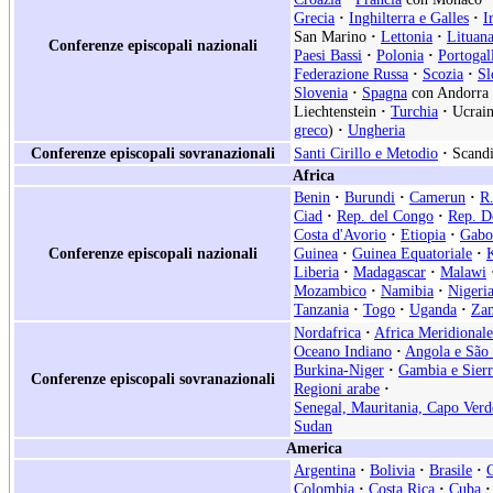
Grecia
·
Inghilterra e Galles
·
I
San Marino
·
Lettonia
·
Lituan
Conferenze episcopali nazionali
Paesi Bassi
·
Polonia
·
Portogal
Federazione Russa
·
Scozia
·
Sl
Slovenia
·
Spagna
con Andorra
Liechtenstein
·
Turchia
·
Ucrain
greco
)
·
Ungheria
Conferenze episcopali sovranazionali
Santi Cirillo e Metodio
·
Scand
Africa
Benin
·
Burundi
·
Camerun
·
R.
Ciad
·
Rep. del Congo
·
Rep. D
Costa d'Avorio
·
Etiopia
·
Gabo
Conferenze episcopali nazionali
Guinea
·
Guinea Equatoriale
·
Liberia
·
Madagascar
·
Malawi
Mozambico
·
Namibia
·
Nigeri
Tanzania
·
Togo
·
Uganda
·
Za
Nordafrica
·
Africa Meridionale
Oceano Indiano
·
Angola e São
Burkina-Niger
·
Gambia e Sier
Conferenze episcopali sovranazionali
Regioni arabe
·
Senegal, Mauritania, Capo Verd
Sudan
America
Argentina
·
Bolivia
·
Brasile
·
Colombia
·
Costa Rica
·
Cuba
·