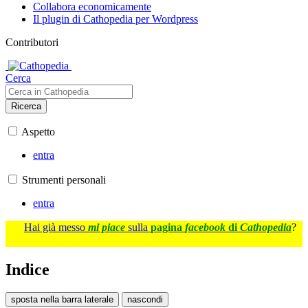
Collabora economicamente
Il plugin di Cathopedia per Wordpress
Contributori
Cerca
Ricerca
Aspetto
entra
Strumenti personali
entra
Hai già messo
mi piace
sulla
pagina
facebook
di
Cathopedia
?
Indice
sposta nella barra laterale
nascondi