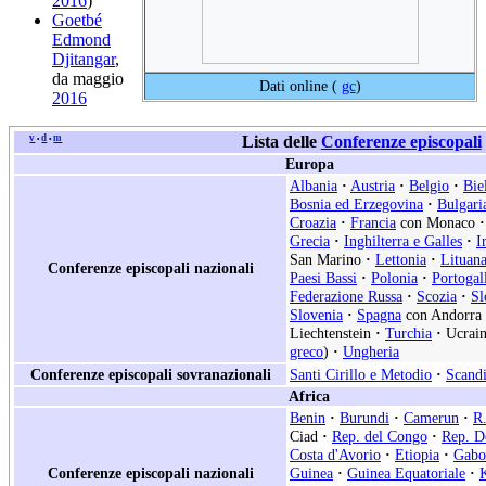
2016
)
Goetbé
Edmond
Djitangar
,
da maggio
Dati online (
gc
)
2016
v
d
m
Lista delle
Conferenze episcopali
•
•
Europa
Albania
·
Austria
·
Belgio
·
Bie
Bosnia ed Erzegovina
·
Bulgari
Croazia
·
Francia
con Monaco
·
Grecia
·
Inghilterra e Galles
·
I
San Marino
·
Lettonia
·
Lituan
Conferenze episcopali nazionali
Paesi Bassi
·
Polonia
·
Portogal
Federazione Russa
·
Scozia
·
Sl
Slovenia
·
Spagna
con Andorra
Liechtenstein
·
Turchia
·
Ucrain
greco
)
·
Ungheria
Conferenze episcopali sovranazionali
Santi Cirillo e Metodio
·
Scand
Africa
Benin
·
Burundi
·
Camerun
·
R.
Ciad
·
Rep. del Congo
·
Rep. D
Costa d'Avorio
·
Etiopia
·
Gabo
Conferenze episcopali nazionali
Guinea
·
Guinea Equatoriale
·