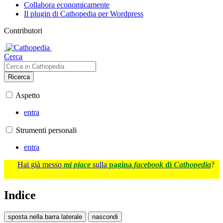
Collabora economicamente
Il plugin di Cathopedia per Wordpress
Contributori
Cerca
Ricerca
Aspetto
entra
Strumenti personali
entra
Hai già messo
mi piace
sulla
pagina
facebook
di
Cathopedia
?
Indice
sposta nella barra laterale
nascondi