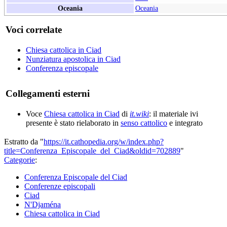
Oceania
Oceania
Voci correlate
Chiesa cattolica in Ciad
Nunziatura apostolica in Ciad
Conferenza episcopale
Collegamenti esterni
Voce
Chiesa cattolica in Ciad
di
it.wiki
: il materiale ivi
presente è stato rielaborato in
senso cattolico
e integrato
Estratto da "
https://it.cathopedia.org/w/index.php?
title=Conferenza_Episcopale_del_Ciad&oldid=702889
"
Categorie
:
Conferenza Episcopale del Ciad
Conferenze episcopali
Ciad
N'Djaména
Chiesa cattolica in Ciad