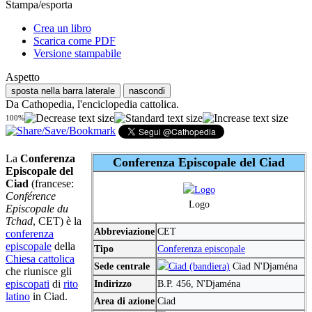
Stampa/esporta
Crea un libro
Scarica come PDF
Versione stampabile
Aspetto
sposta nella barra laterale
nascondi
Da Cathopedia, l'enciclopedia cattolica.
100%
La
Conferenza
Conferenza Episcopale del Ciad
Episcopale del
Ciad
(francese:
Conférence
Logo
Episcopale du
Tchad
, CET) è la
Abbreviazione
CET
conferenza
episcopale
della
Tipo
Conferenza episcopale
Chiesa cattolica
Sede centrale
Ciad N'Djaména
che riunisce gli
episcopati
di
rito
Indirizzo
B.P. 456, N'Djaména
latino
in Ciad.
Area di azione
Ciad