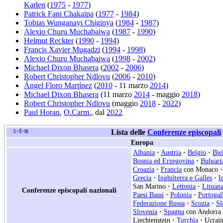
Karlen
(
1975
-
1977
)
Patrick Fani Chakaipa
(
1977
-
1984
)
Tobias Wunganayi Chiginya
(
1984
-
1987
)
Alexio Churu Muchabaiwa
(
1987
-
1990
)
Helmut Reckter
(
1990
-
1994
)
Francis Xavier Mugadzi
(
1994
-
1998
)
Alexio Churu Muchabaiwa
(
1998
-
2002
)
Michael Dixon Bhasera
(
2002
-
2006
)
Robert Christopher Ndlovu
(
2006
-
2010
)
Ángel Floro Martínez
(
2010
- 11 marzo
2014
)
Michael Dixon Bhasera
(11 marzo
2014
- maggio
2018
)
Robert Christopher Ndlovu
(maggio
2018
-
2022
)
Paul Horan
,
O.Carm.
, dal
2022
v
d
m
Lista delle
Conferenze episcopali
•
•
Europa
Albania
·
Austria
·
Belgio
·
Bie
Bosnia ed Erzegovina
·
Bulgari
Croazia
·
Francia
con Monaco
·
Grecia
·
Inghilterra e Galles
·
I
San Marino
·
Lettonia
·
Lituan
Conferenze episcopali nazionali
Paesi Bassi
·
Polonia
·
Portogal
Federazione Russa
·
Scozia
·
Sl
Slovenia
·
Spagna
con Andorra
Liechtenstein
·
Turchia
·
Ucrain