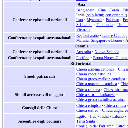
Asia
Bangladesh
·
Cina
·
Corea
·
Fil
India (
solo latini
;
con orientali
)
Conferenze episcopali nazionali
Iran
·
Myanmar
·
Pakistan
·
Fe
Sri Lanka
·
Thailandia
·
Timor 
Vietnam
Regioni arabe
·
Laos e Cambog
Conferenze episcopali sovranazionali
Malesia, Singapore e Brunei
·
A
Oceania
Conferenze episcopali nazionali
Australia
·
Nuova Zelanda
Conferenze episcopali sovranazionali
Pacifico
·
Papua Nuova Guinea 
Riti orientali
Chiesa armena cattolica
·
Chiesa
Chiesa copta cattolica
·
Sinodi patriarcali
Chiesa greco-melkita cattolica
·
Chiesa maronita cattolica
·
Chie
Chiesa romena
·
Chiesa siro-ma
Sinodi arcivescovili maggiori
Chiesa siro-malankarese
·
Chiesa greco-cattolica ucraina
Chiesa etiopica
·
Chiesa rutena
Consigli delle Chiese
Chiesa eritrea
·
Chiesa ungheres
Egitto
·
Iraq
·
India
·
Libano
·
Assemblee degli ordinari
Terra Santa
·
Consiglio dei Patriarchi Cattoli