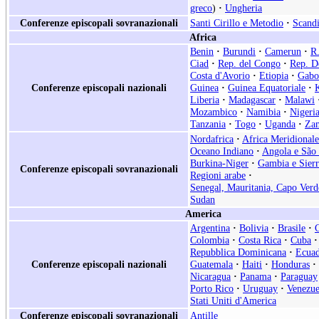
greco
)
·
Ungheria
Conferenze episcopali sovranazionali
Santi Cirillo e Metodio
·
Scand
Africa
Benin
·
Burundi
·
Camerun
·
R.
Ciad
·
Rep. del Congo
·
Rep. D
Costa d'Avorio
·
Etiopia
·
Gabo
Conferenze episcopali nazionali
Guinea
·
Guinea Equatoriale
·
Liberia
·
Madagascar
·
Malawi
Mozambico
·
Namibia
·
Nigeri
Tanzania
·
Togo
·
Uganda
·
Za
Nordafrica
·
Africa Meridionale
Oceano Indiano
·
Angola e São
Burkina-Niger
·
Gambia e Sier
Conferenze episcopali sovranazionali
Regioni arabe
·
Senegal, Mauritania, Capo Verd
Sudan
America
Argentina
·
Bolivia
·
Brasile
·
Colombia
·
Costa Rica
·
Cuba
·
Repubblica Dominicana
·
Ecua
Conferenze episcopali nazionali
Guatemala
·
Haiti
·
Honduras
·
Nicaragua
·
Panama
·
Paraguay
Porto Rico
·
Uruguay
·
Venezue
Stati Uniti d'America
Conferenze episcopali sovranazionali
Antille