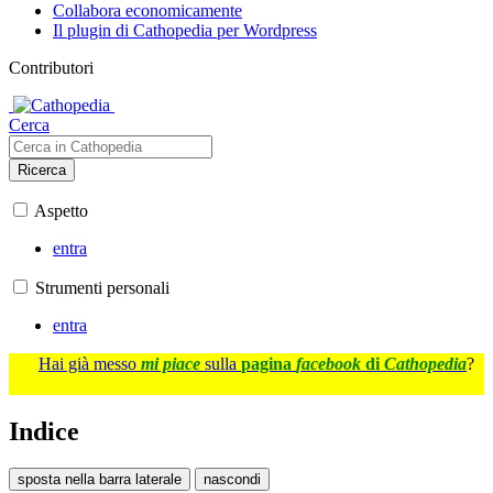
Collabora economicamente
Il plugin di Cathopedia per Wordpress
Contributori
Cerca
Ricerca
Aspetto
entra
Strumenti personali
entra
Hai già messo
mi piace
sulla
pagina
facebook
di
Cathopedia
?
Indice
sposta nella barra laterale
nascondi