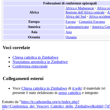
Federazioni di conferenze episcopali
Africa e Madagascar
·
Africa ce
Africa
Regione dell'Africa centrale
·
A
Africa del Sud
·
Africa occident
Europa
Europa
·
Comunità Europea
America
Latinoamericano
·
America Cen
Asia
Asia
Oceania
Oceania
Voci correlate
Chiesa cattolica in Zimbabwe
Nunziatura apostolica in Zimbabwe
Conferenza episcopale
Collegamenti esterni
Voce
Chiesa cattolica in Zimbabwe
di
it.wiki
: il materiale ivi
presente è stato rielaborato in
senso cattolico
e integrato
Estratto da "
https://it.cathopedia.org/w/index.php?
title=Conferenza_dei_Vescovi_Cattolici_dello_Zimbabwe&oldid=74