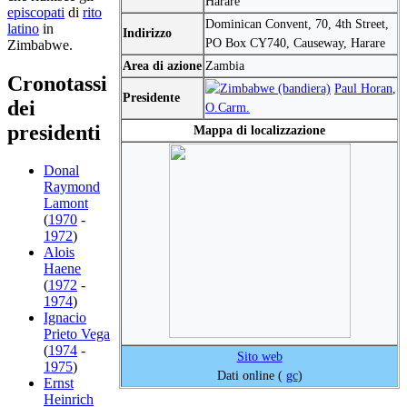
Harare
episcopati
di
rito
Dominican Convent, 70, 4th Street,
latino
in
Indirizzo
PO Box CY740, Causeway, Harare
Zimbabwe.
Area di azione
Zambia
Cronotassi
Paul Horan
,
Presidente
dei
O.Carm.
presidenti
Mappa di localizzazione
Donal
Raymond
Lamont
(
1970
-
1972
)
Alois
Haene
(
1972
-
1974
)
Ignacio
Prieto Vega
(
1974
-
Sito web
1975
)
Dati online (
gc
)
Ernst
Heinrich