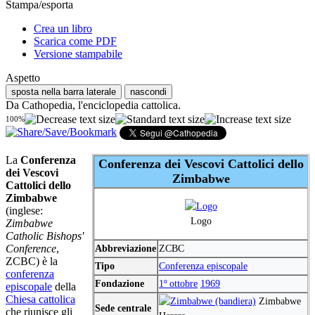
Stampa/esporta
Crea un libro
Scarica come PDF
Versione stampabile
Aspetto
sposta nella barra laterale
nascondi
Da Cathopedia, l'enciclopedia cattolica.
100%
La
Conferenza
Conferenza dei Vescovi Cattolici dello
dei Vescovi
Zimbabwe
Cattolici dello
Zimbabwe
(inglese:
Logo
Zimbabwe
Catholic Bishops'
Conference
,
Abbreviazione
ZCBC
ZCBC) è la
Tipo
Conferenza episcopale
conferenza
Fondazione
1º ottobre
1969
episcopale
della
Chiesa cattolica
Zimbabwe
Sede centrale
che riunisce gli