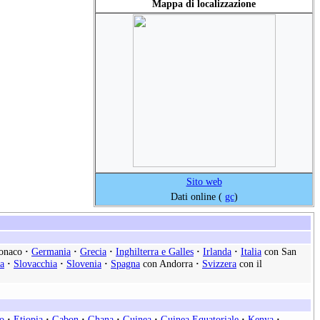
Mappa di localizzazione
Sito web
Dati online (
gc
)
onaco
·
Germania
·
Grecia
·
Inghilterra e Galles
·
Irlanda
·
Italia
con San
a
·
Slovacchia
·
Slovenia
·
Spagna
con Andorra
·
Svizzera
con il
o
·
Etiopia
·
Gabon
·
Ghana
·
Guinea
·
Guinea Equatoriale
·
Kenya
·