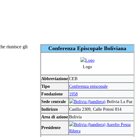
he riunisce gli
Conferenza Episcopale Boliviana
Logo
Abbreviazione
CEB
Tipo
Conferenza episcopale
Fondazione
1958
Sede centrale
Bolivia La Paz
Indirizzo
Casilla 2309, Calle Potosí 814
Area di azione
Bolivia
Aurelio Pesoa
Presidente
Ribera