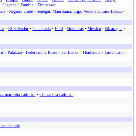
·
Uganda
·
Zambia
·
Zimbabwe
one
·
Regioni arabe
·
Senegal, Mauritania, Capo Verde e Guinea Bissau
·
dor
·
El Salvador
·
Guatemala
·
Haiti
·
Honduras
·
Messico
·
Nicaragua
·
ar
·
Pakistan
·
Federazione Russa
·
Sri Lanka
·
Thailandia
·
Timor Est
·
sa maronita cattolica
·
Chiesa sira cattolica
 occidentale