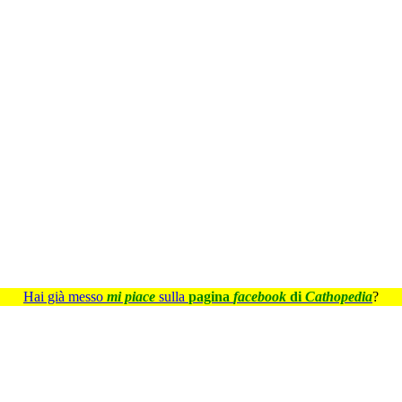
Hai già messo
mi piace
sulla
pagina
facebook
di
Cathopedia
?