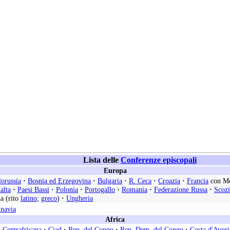
Lista delle
Conferenze episcopali
Europa
lorussia
·
Bosnia ed Erzegovina
·
Bulgaria
·
R. Ceca
·
Croazia
·
Francia
con M
alta
·
Paesi Bassi
·
Polonia
·
Portogallo
·
Romania
·
Federazione Russa
·
Scozi
a (rito
latino
;
greco
)
·
Ungheria
inavia
Africa
 Centrafricana
·
Ciad
·
Rep. del Congo
·
Rep. Dem. del Congo
·
Costa d'Avori