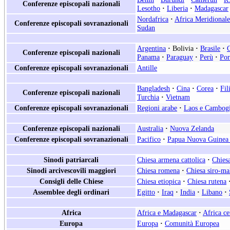
Conferenze episcopali nazionali
Lesotho
·
Liberia
·
Madagascar
Nordafrica
·
Africa Meridionale
Conferenze episcopali sovranazionali
Sudan
Argentina
·
Bolivia
·
Brasile
·
Conferenze episcopali nazionali
Panama
·
Paraguay
·
Perù
·
Por
Conferenze episcopali sovranazionali
Antille
Bangladesh
·
Cina
·
Corea
·
Fil
Conferenze episcopali nazionali
Turchia
·
Vietnam
Conferenze episcopali sovranazionali
Regioni arabe
·
Laos e Cambog
Conferenze episcopali nazionali
Australia
·
Nuova Zelanda
Conferenze episcopali sovranazionali
Pacifico
·
Papua Nuova Guinea 
Sinodi patriarcali
Chiesa armena cattolica
·
Chiesa
Sinodi arcivescovili maggiori
Chiesa romena
·
Chiesa siro-ma
Consigli delle Chiese
Chiesa etiopica
·
Chiesa rutena
Assemblee degli ordinari
Egitto
·
Iraq
·
India
·
Libano
·
Africa
Africa e Madagascar
·
Africa ce
Europa
Europa
·
Comunità Europea