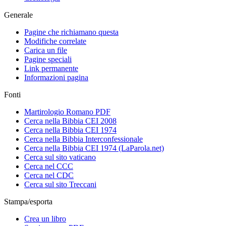
Generale
Pagine che richiamano questa
Modifiche correlate
Carica un file
Pagine speciali
Link permanente
Informazioni pagina
Fonti
Martirologio Romano PDF
Cerca nella Bibbia CEI 2008
Cerca nella Bibbia CEI 1974
Cerca nella Bibbia Interconfessionale
Cerca nella Bibbia CEI 1974 (LaParola.net)
Cerca sul sito vaticano
Cerca nel CCC
Cerca nel CDC
Cerca sul sito Treccani
Stampa/esporta
Crea un libro