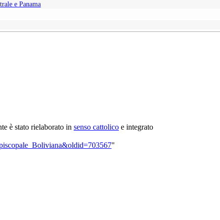
trale e Panama
ente è stato rielaborato in
senso cattolico
e integrato
_Episcopale_Boliviana&oldid=703567
"