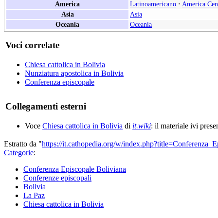
America
Latinoamericano
·
America Cen
Asia
Asia
Oceania
Oceania
Voci correlate
Chiesa cattolica in Bolivia
Nunziatura apostolica in Bolivia
Conferenza episcopale
Collegamenti esterni
Voce
Chiesa cattolica in Bolivia
di
it.wiki
: il materiale ivi pres
Estratto da "
https://it.cathopedia.org/w/index.php?title=Conferenza
Categorie
:
Conferenza Episcopale Boliviana
Conferenze episcopali
Bolivia
La Paz
Chiesa cattolica in Bolivia