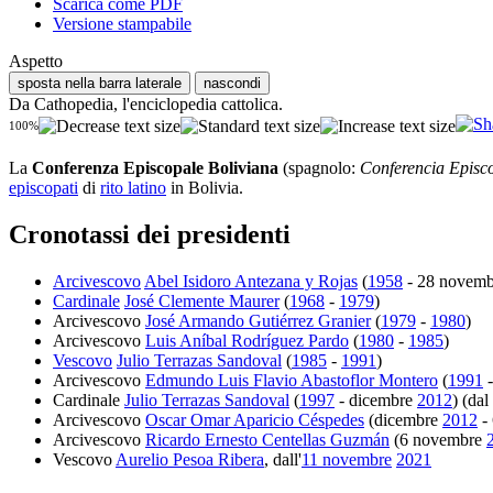
Scarica come PDF
Versione stampabile
Aspetto
sposta nella barra laterale
nascondi
Da Cathopedia, l'enciclopedia cattolica.
100%
La
Conferenza Episcopale Boliviana
(spagnolo:
Conferencia Episc
episcopati
di
rito latino
in Bolivia.
Cronotassi dei presidenti
Arcivescovo
Abel Isidoro Antezana y Rojas
(
1958
- 28 novem
Cardinale
José Clemente Maurer
(
1968
-
1979
)
Arcivescovo
José Armando Gutiérrez Granier
(
1979
-
1980
)
Arcivescovo
Luis Aníbal Rodríguez Pardo
(
1980
-
1985
)
Vescovo
Julio Terrazas Sandoval
(
1985
-
1991
)
Arcivescovo
Edmundo Luis Flavio Abastoflor Montero
(
1991
Cardinale
Julio Terrazas Sandoval
(
1997
- dicembre
2012
) (dal
Arcivescovo
Oscar Omar Aparicio Céspedes
(dicembre
2012
-
Arcivescovo
Ricardo Ernesto Centellas Guzmán
(6 novembre
Vescovo
Aurelio Pesoa Ribera
, dall'
11 novembre
2021