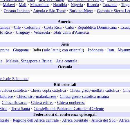
·
Malawi
·
Mali
·
Mozambico
·
Namibia
·
Nigeria
·
Ruanda
·
Tanzania
·
Togo
·
Oceano Indiano
·
Angola e São Tomé
·
Burkina-Niger
·
Gambia e Sierra Le
America
Canada
·
Cile
·
Colombia
·
Costa Rica
·
Cuba
·
Repubblica Dominicana
·
Ecua
to Rico
·
Uruguay
·
Venezuela
·
Stati Uniti d'America
Asia
ippine
·
Giappone
·
India (
solo latini
;
con orientali
)
·
Indonesia
·
Iran
·
Myanm
ia
·
Malesia, Singapore e Brunei
·
Asia centrale
Oceania
e Isole Salomone
Riti orientali
 caldea cattolica
·
Chiesa copta cattolica
·
Chiesa greco-melkita cattolica
·
Chie
labarese
·
Chiesa siro-malankarese
·
Chiesa greco-cattolica ucraina
·
Chiesa slovacca
·
Chiesa eritrea
·
Chiesa ungherese
Siria
·
Terra Santa
·
Consiglio dei Patriarchi Cattolici d'Oriente
Federazioni di conferenze episcopali
ntrale
·
Regione dell'Africa centrale
·
Africa orientale
·
Africa del Sud
·
Africa