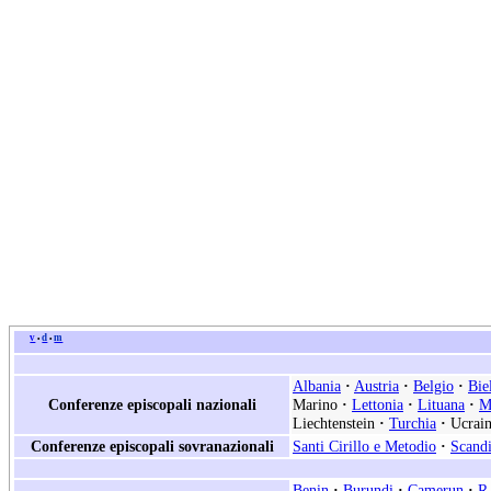
v
d
m
•
•
Albania
·
Austria
·
Belgio
·
Bie
Conferenze episcopali nazionali
Marino
·
Lettonia
·
Lituana
·
M
Liechtenstein
·
Turchia
·
Ucrain
Conferenze episcopali sovranazionali
Santi Cirillo e Metodio
·
Scand
Benin
·
Burundi
·
Camerun
·
R.