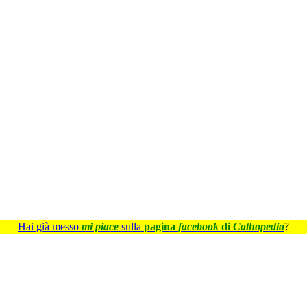
Hai già messo
mi piace
sulla
pagina
facebook
di
Cathopedia
?