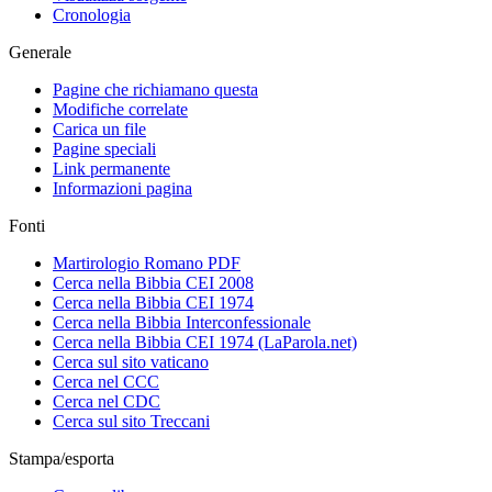
Cronologia
Generale
Pagine che richiamano questa
Modifiche correlate
Carica un file
Pagine speciali
Link permanente
Informazioni pagina
Fonti
Martirologio Romano PDF
Cerca nella Bibbia CEI 2008
Cerca nella Bibbia CEI 1974
Cerca nella Bibbia Interconfessionale
Cerca nella Bibbia CEI 1974 (LaParola.net)
Cerca sul sito vaticano
Cerca nel CCC
Cerca nel CDC
Cerca sul sito Treccani
Stampa/esporta