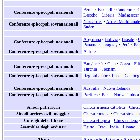
Benin
·
Burundi
·
Camerun
·
R.
Conferenze episcopali nazionali
Lesotho
·
Liberia
·
Madagascar
Nordafrica
·
Africa Meridionale
Conferenze episcopali sovranazionali
Sudan
Argentina
·
Bolivia
·
Brasile
·
Conferenze episcopali nazionali
Panama
·
Paraguay
·
Perù
·
Por
Conferenze episcopali sovranazionali
Antille
Bangladesh
·
Cina
·
Corea
·
Fil
Conferenze episcopali nazionali
Turchia
·
Vietnam
Conferenze episcopali sovranazionali
Regioni arabe
·
Laos e Cambog
Conferenze episcopali nazionali
Australia
·
Nuova Zelanda
Conferenze episcopali sovranazionali
Pacifico
·
Papua Nuova Guinea 
Sinodi patriarcali
Chiesa armena cattolica
·
Chiesa
Sinodi arcivescovili maggiori
Chiesa romena
·
Chiesa siro-ma
Consigli delle Chiese
Chiesa etiopica
·
Chiesa rutena
Assemblee degli ordinari
Egitto
·
Iraq
·
India
·
Libano
·
Africa
Africa e Madagascar
·
Africa ce