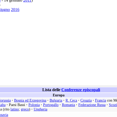
8
- 14 gennaio
2011
)
)
giugno
2016
Lista delle
Conferenze episcopali
Europa
lorussia
·
Bosnia ed Erzegovina
·
Bulgaria
·
R. Ceca
·
Croazia
·
Francia
con M
alta
·
Paesi Bassi
·
Polonia
·
Portogallo
·
Romania
·
Federazione Russa
·
Scozi
a (rito
latino
;
greco
)
·
Ungheria
inavia