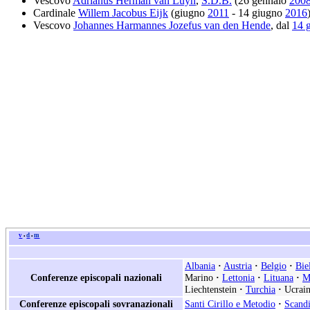
Vescovo
Adrianus Herman van Luyn
,
S.D.B.
(26 gennaio
200
Cardinale
Willem Jacobus Eĳk
(giugno
2011
- 14 giugno
2016
Vescovo
Johannes Harmannes Jozefus van den Hende
, dal
14 
v
d
m
•
•
Albania
·
Austria
·
Belgio
·
Bie
Conferenze episcopali nazionali
Marino
·
Lettonia
·
Lituana
·
M
Liechtenstein
·
Turchia
·
Ucrain
Conferenze episcopali sovranazionali
Santi Cirillo e Metodio
·
Scand