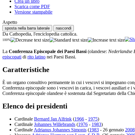
Crea un libro
Scarica come PDF
Versione stampabile
Aspetto
sposta nella barra laterale
nascondi
Da Cathopedia, l'enciclopedia cattolica.
100%
La
Conferenza Episcopale dei Paesi Bassi
(olandese:
Nederlandse 
episcopati
di
rito latino
nei Paesi Bassi.
Caratteristiche
È un organo consultivo permanente in cui i vescovi si impegnano congiu
Conferenza episcopale sono i vescovi in carica, i vescovi ausiliari e i
Conferenza episcopale olandese è sostenuta dal Segretariato della Ch
Elenco dei presidenti
Cardinale
Bernard Jan Alfrink
(
1966
-
1975
)
Cardinale
Johannes Willebrands
(
1976
-
1983
)
Cardinale
Adrianus Johannes Simonis
(
1983
- 26 gennaio
2008