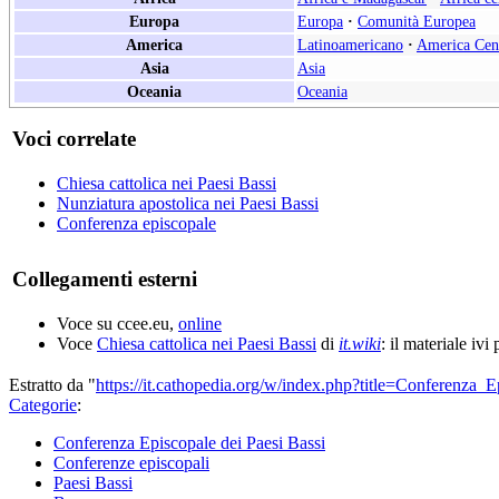
Europa
Europa
·
Comunità Europea
America
Latinoamericano
·
America Cen
Asia
Asia
Oceania
Oceania
Voci correlate
Chiesa cattolica nei Paesi Bassi
Nunziatura apostolica nei Paesi Bassi
Conferenza episcopale
Collegamenti esterni
Voce su ccee.eu,
online
Voce
Chiesa cattolica nei Paesi Bassi
di
it.wiki
: il materiale ivi
Estratto da "
https://it.cathopedia.org/w/index.php?title=Conferenza
Categorie
:
Conferenza Episcopale dei Paesi Bassi
Conferenze episcopali
Paesi Bassi