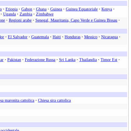
o
·
Etiopia
·
Gabon
·
Ghana
·
Guinea
·
Guinea Equatoriale
·
Kenya
·
·
Uganda
·
Zambia
·
Zimbabwe
one
·
Regioni arabe
·
Senegal, Mauritania, Capo Verde e Guinea Bissau
·
dor
·
El Salvador
·
Guatemala
·
Haiti
·
Honduras
·
Messico
·
Nicaragua
·
ar
·
Pakistan
·
Federazione Russa
·
Sri Lanka
·
Thailandia
·
Timor Est
·
sa maronita cattolica
·
Chiesa sira cattolica
 occidentale