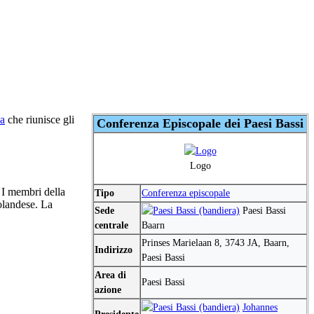
ca
che riunisce gli
Conferenza Episcopale dei Paesi Bassi
Logo
 I membri della
Tipo
Conferenza episcopale
 olandese. La
Sede
Paesi Bassi
centrale
Baarn
Prinses Marielaan 8, 3743 JA, Baarn,
Indirizzo
Paesi Bassi
Area di
Paesi Bassi
azione
Johannes