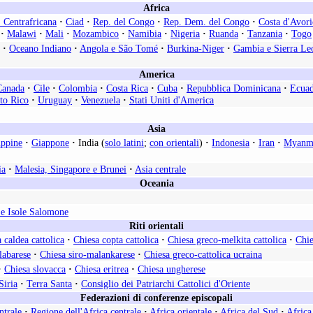
Africa
 Centrafricana
·
Ciad
·
Rep. del Congo
·
Rep. Dem. del Congo
·
Costa d'Avori
·
Malawi
·
Mali
·
Mozambico
·
Namibia
·
Nigeria
·
Ruanda
·
Tanzania
·
Togo
·
Oceano Indiano
·
Angola e São Tomé
·
Burkina-Niger
·
Gambia e Sierra Le
America
Canada
·
Cile
·
Colombia
·
Costa Rica
·
Cuba
·
Repubblica Dominicana
·
Ecua
to Rico
·
Uruguay
·
Venezuela
·
Stati Uniti d'America
Asia
ippine
·
Giappone
·
India (
solo latini
;
con orientali
)
·
Indonesia
·
Iran
·
Myanm
ia
·
Malesia, Singapore e Brunei
·
Asia centrale
Oceania
e Isole Salomone
Riti orientali
 caldea cattolica
·
Chiesa copta cattolica
·
Chiesa greco-melkita cattolica
·
Chie
labarese
·
Chiesa siro-malankarese
·
Chiesa greco-cattolica ucraina
·
Chiesa slovacca
·
Chiesa eritrea
·
Chiesa ungherese
Siria
·
Terra Santa
·
Consiglio dei Patriarchi Cattolici d'Oriente
Federazioni di conferenze episcopali
ntrale
·
Regione dell'Africa centrale
·
Africa orientale
·
Africa del Sud
·
Africa