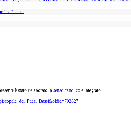
trale e Panama
 presente è stato rielaborato in
senso cattolico
e integrato
_Episcopale_dei_Paesi_Bassi&oldid=702827
"