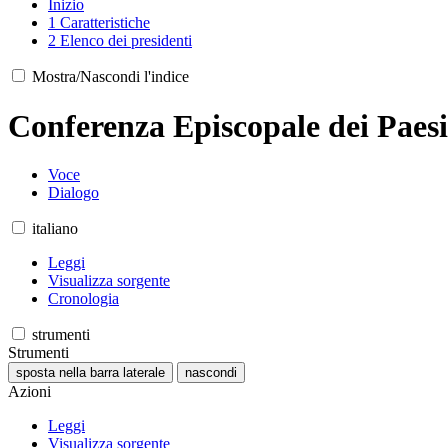
Inizio
1
Caratteristiche
2
Elenco dei presidenti
Mostra/Nascondi l'indice
Conferenza Episcopale dei Paesi
Voce
Dialogo
italiano
Leggi
Visualizza sorgente
Cronologia
strumenti
Strumenti
sposta nella barra laterale
nascondi
Azioni
Leggi
Visualizza sorgente