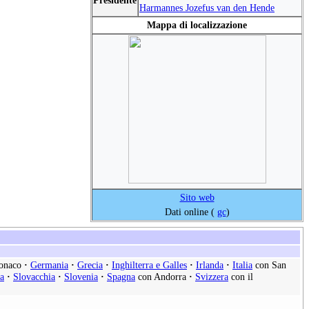
Presidente
Harmannes Jozefus van den Hende
Mappa di localizzazione
Sito web
Dati online (
gc
)
onaco
·
Germania
·
Grecia
·
Inghilterra e Galles
·
Irlanda
·
Italia
con San
a
·
Slovacchia
·
Slovenia
·
Spagna
con Andorra
·
Svizzera
con il