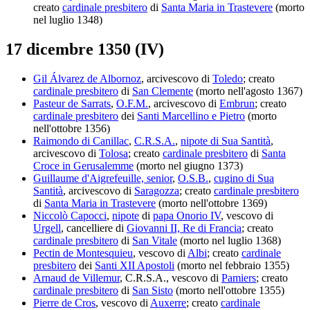
creato
cardinale presbitero
di
Santa Maria in Trastevere
(morto
nel luglio 1348)
17 dicembre 1350 (IV)
Gil Álvarez de Albornoz
, arcivescovo di
Toledo
; creato
cardinale presbitero
di
San Clemente
(morto nell'agosto 1367)
Pasteur de Sarrats
,
O.F.M.
, arcivescovo di
Embrun
; creato
cardinale presbitero
dei
Santi Marcellino e Pietro
(morto
nell'ottobre 1356)
Raimondo di Canillac
,
C.R.S.A.
,
nipote di Sua Santità
,
arcivescovo di
Tolosa
; creato
cardinale presbitero
di
Santa
Croce in Gerusalemme
(morto nel giugno 1373)
Guillaume d'Aigrefeuille, senior
,
O.S.B.
,
cugino di Sua
Santità
, arcivescovo di
Saragozza
; creato
cardinale presbitero
di
Santa Maria in Trastevere
(morto nell'ottobre 1369)
Niccolò Capocci
,
nipote
di
papa Onorio IV
, vescovo di
Urgell
, cancelliere di
Giovanni II, Re di Francia
; creato
cardinale presbitero
di
San Vitale
(morto nel luglio 1368)
Pectin de Montesquieu
, vescovo di
Albi
; creato
cardinale
presbitero
dei
Santi XII Apostoli
(morto nel febbraio 1355)
Arnaud de Villemur
, C.R.S.A., vescovo di
Pamiers
; creato
cardinale presbitero
di
San Sisto
(morto nell'ottobre 1355)
Pierre de Cros
, vescovo di
Auxerre
; creato
cardinale