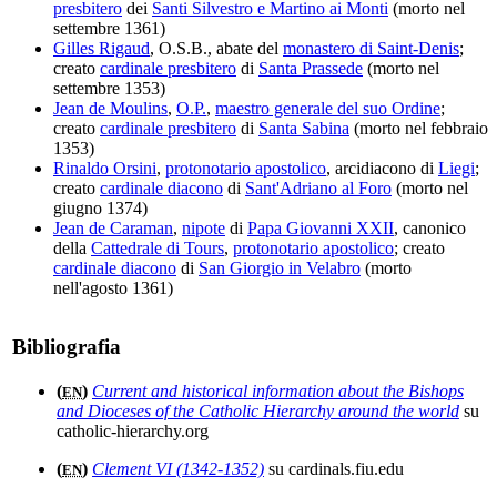
presbitero
dei
Santi Silvestro e Martino ai Monti
(morto nel
settembre 1361)
Gilles Rigaud
, O.S.B., abate del
monastero di Saint-Denis
;
creato
cardinale presbitero
di
Santa Prassede
(morto nel
settembre 1353)
Jean de Moulins
,
O.P.
,
maestro generale del suo Ordine
;
creato
cardinale presbitero
di
Santa Sabina
(morto nel febbraio
1353)
Rinaldo Orsini
,
protonotario apostolico
, arcidiacono di
Liegi
;
creato
cardinale diacono
di
Sant'Adriano al Foro
(morto nel
giugno 1374)
Jean de Caraman
,
nipote
di
Papa Giovanni XXII
, canonico
della
Cattedrale di Tours
,
protonotario apostolico
; creato
cardinale diacono
di
San Giorgio in Velabro
(morto
nell'agosto 1361)
Bibliografia
(
)
Current and historical information about the Bishops
EN
and Dioceses of the Catholic Hierarchy around the world
su
catholic-hierarchy.org
(
)
Clement VI (1342-1352)
su cardinals.fiu.edu
EN