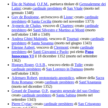
Élie de Nabinal
,
O.F.M.
, patriarca titolare di
Gerusalemme dei
Latini
; creato
cardinale presbitero
di
San Vitale
(morto nel
gennaio 1348)
Guy de Boulogne
, arcivescovo di
Lione
; creato
cardinale
presbitero
di
Santa Cecilia
(morto nel novembre 1373)
Aymeric de Chalus
, vescovo di
Chartres
; creato
cardinale
presbitero
dei
Santi Silvestro e Martino ai Monti
(morto
nell'ottobre 1348 o 1349)
Andrea Ghini Malpighi
, vescovo di
Tournai
; creato
cardinale
presbitero
di
Santa Susanna
(morto nel giugno 1343)
Étienne Aubert
, vescovo di
Clermont
; creato
cardinale
presbitero
dei
Santi Giovanni e Paolo
; poi eletto
Papa
Innocenzo VI
il 18 dicembre 1352 (morto nel settembre
1362)
Hugues Roger
,
O.S.B
., vescovo eletto di
Tulle
; creato
cardinale presbitero
di
San Lorenzo in Damaso
(morto
nell'ottobre 1363)
Ademaro Robert
,
protonotario apostolico
, uditore della
Sacra
Rota Romana
; creato
cardinale presbitero
di
Sant'Anastasia
(morto nel dicembre 1352)
Gerard de Daumar
,
O.P.
,
maestro generale del suo Ordine
;
creato
cardinale presbitero
di
Santa Sabina
(morto nel
settembre 1343)
Pierre Cyriac
; creato
cardinale presbitero
di
San Crisogono