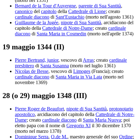
(morto nel 1351)
Bernard de la Tour d'Auvergne
,
parente di Sua Santità
,
canonico
del
capitolo
della
Cattedrale di Lione
; creato
cardinale diacono
di
Sant'Eustachio
(morto nell'agosto 1361)
Guillaume de la Jugée
,
nipote di Sua Santità
, arcidiacono del
capitolo della
Cattedrale di Notre-Dame
; creato
cardinale
diacono
di
Santa Maria in Cosmedin
(morto nell'aprile 1374)
19 maggio 1344 (II)
Pierre Bertrand, junior
, vescovo di
Arras
; creato
cardinale
presbitero
di
Santa Susanna
(morto nel luglio 1361)
Nicolas de Besse
, vescovo di
Limoges
(Francia); creato
cardinale diacono
di
Santa Maria in Via Lata
(morto nel
novembre 1369)
28 (o 29) maggio 1348 (III)
Pierre Roger de Beaufort
,
nipote di Sua Santità
,
protonotario
apostolico
, arcidiacono del capitolo della
Cattedrale di Notre-
Dame
; creato
cardinale diacono
di
Santa Maria Nuova
; poi
eletto papa con il nome di
Gregorio XI
il 30 dicembre 1370
(morto nel marzo 1378)
Dominique Serra
,
O.de M.
, maestro generale del suo
Ordine
;