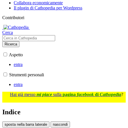
Collabora economicamente
Il plugin di Cathopedia per Wordpress
Contributori
Cerca
Ricerca
Aspetto
entra
Strumenti personali
entra
Hai già messo
mi piace
sulla
pagina
facebook
di
Cathopedia
?
Indice
sposta nella barra laterale
nascondi