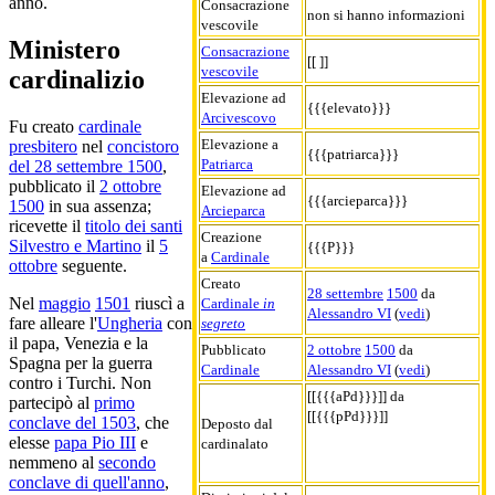
anno.
Consacrazione
non si hanno informazioni
vescovile
Ministero
Consacrazione
[[ ]]
vescovile
cardinalizio
Elevazione ad
{{{elevato}}}
Arcivescovo
Fu creato
cardinale
Elevazione a
presbitero
nel
concistoro
{{{patriarca}}}
Patriarca
del 28 settembre 1500
,
pubblicato il
2 ottobre
Elevazione ad
{{{arcieparca}}}
1500
in sua assenza;
Arcieparca
ricevette il
titolo dei santi
Creazione
Silvestro e Martino
il
5
{{{P}}}
a
Cardinale
ottobre
seguente.
Creato
28 settembre
1500
da
Nel
maggio
1501
riuscì a
Cardinale
in
Alessandro VI
(
vedi
)
fare alleare l'
Ungheria
con
segreto
il papa, Venezia e la
Pubblicato
2 ottobre
1500
da
Spagna per la guerra
Cardinale
Alessandro VI
(
vedi
)
contro i Turchi. Non
[[{{{aPd}}}]] da
partecipò al
primo
[[{{{pPd}}}]]
conclave del 1503
, che
Deposto dal
elesse
papa Pio III
e
cardinalato
nemmeno al
secondo
conclave di quell'anno
,