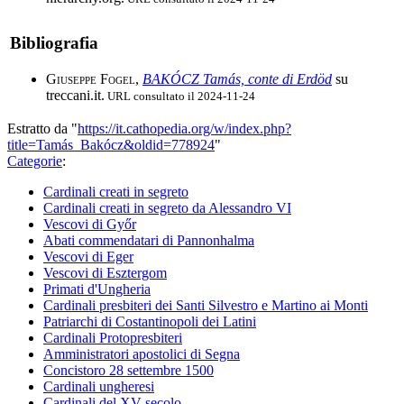
Bibliografia
Giuseppe Fogel
,
BAKÓCZ Tamás, conte di Erdöd
su
treccani.it.
URL consultato il 2024-11-24
Estratto da "
https://it.cathopedia.org/w/index.php?
title=Tamás_Bakócz&oldid=778924
"
Categorie
:
Cardinali creati in segreto
Cardinali creati in segreto da Alessandro VI
Vescovi di Győr
Abati commendatari di Pannonhalma
Vescovi di Eger
Vescovi di Esztergom
Primati d'Ungheria
Cardinali presbiteri dei Santi Silvestro e Martino ai Monti
Patriarchi di Costantinopoli dei Latini
Cardinali Protopresbiteri
Amministratori apostolici di Segna
Concistoro 28 settembre 1500
Cardinali ungheresi
Cardinali del XV secolo