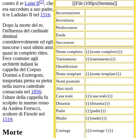
[
2
]
[[File:|100px|Stemma]]
contro il re
Luigi II
, che
era succeduto a suo padre,
Incoronazione
il re Ladislao II nel
1516
.
Investitura
Dopo la morte del re,
Predecessore
l'influenza del cardinale
Erede
diminuì
considerevolmente ed egli
Successore
trascorse i suoi ultimi anni
Nome completo
{{{nome completo}}}
quasi in completo ritiro.
Fece costruire agli
Trattamento
{{{trattamento}}}
architetti italiani la
Onorificenze
cappella del Corpus
Nome templare
{{{nome templare}}}
Domini a Esztergom,
trasportata pietra su pietra
Nomi postumi
nella nuova cattedrale
Altri titoli
consacrata nel
1856
;
Casa reale
{{{casa reale}}}
l'altare della cappella fu
scolpito in marmo rosso
Dinastia
{{{dinastia}}}
da Andrea Ferrucci,
Padre
{{{padre}}}
scultore di Fiesole nel
Madre
{{{madre}}}
1519
.
Coniuge
{{{coniuge 1}}}
Morte