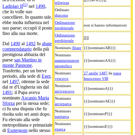
religiosa
[
1
]
Ladislao II
nel
1490
,
Ordinato
che lo volle suo
diacono
cancelliere. In quanto tale,
ebbe molta influenza nel
Ordinazione
non si hanno informazioni
suo paese; occupò il posto
presbiterale
fino alla sua morte.
Ordinazione
[[]]
presbiterale
Dal
1490
al
1492
fu
abate
Nominato
Abate
{{{nominatoAB}}}
commendatario
della più
prestigiosa abbazia del
Nominato
paese
san Martino in
amministratore
{{{nominatoAA}}}
monte Pannone
.
apostolico
Trasferito, per un breve
Nominato
27 aprile
1487
da
papa
periodo, alla sede di
Eger
,
vescovo
Innocenzo VIII
nel
1497
, ottenne la sede
Nominato
dal re d'Ungheria sin dal
{{{nominatoA}}}
arcivescovo
1491
; il Papa aveva
nominato
Ascanio Maria
Nominato
{{{nominatoAE}}}
Sforza
per la stessa sede;
arcieparca
ci fu una disputa che fu
Nominato
{{{nominatoP}}}
risolta solo sei anni dopo.
patriarca
Fu elevato alla sede
Nominato
metropolitana e primaziale
{{{nominatoE}}}
eparca
di
Esztergom
nello stesso