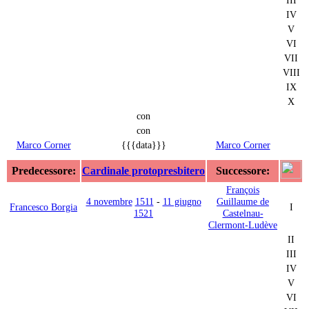
IV
V
VI
VII
VIII
IX
X
con
con
Marco Corner
{{{data}}}
Marco Corner
Predecessore:
Cardinale protopresbitero
Successore:
François
4 novembre
1511
-
11 giugno
Guillaume de
Francesco Borgia
I
1521
Castelnau-
Clermont-Ludève
II
III
IV
V
VI