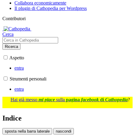
Collabora economicamente
Il plugin di Cathopedia per Wordpress
Contributori
Cerca
Ricerca
Aspetto
entra
Strumenti personali
entra
Hai già messo
mi piace
sulla
pagina
facebook
di
Cathopedia
?
Indice
sposta nella barra laterale
nascondi