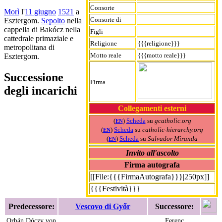
Consorte
Morì
l'
11 giugno
1521
a
Consorte di
Esztergom.
Sepolto
nella
cappella di Bakócz nella
Figli
cattedrale primaziale e
Religione
{{{religione}}}
metropolitana di
Motto reale
{{{motto reale}}}
Esztergom.
Successione
Firma
degli incarichi
Collegamenti esterni
(
)
Scheda
su
gcatholic.org
EN
(
)
Scheda
su
catholic-hierarchy.org
EN
(
)
Scheda
su
Salvador Miranda
EN
Invito all'ascolto
Firma autografa
[[File:{{{FirmaAutografa}}}|250px]]
{{{Festività}}}
Predecessore:
Vescovo di Győr
Successore:
Orbán Dóczy von
Ferenc