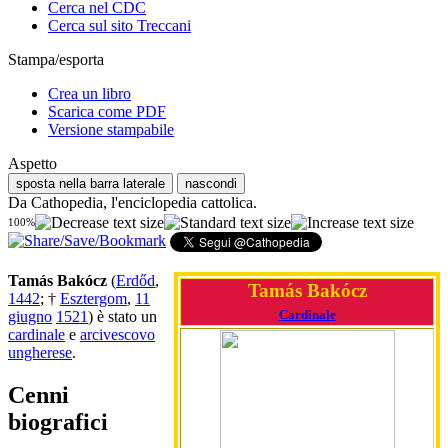
Cerca nel CDC
Cerca sul sito Treccani
Stampa/esporta
Crea un libro
Scarica come PDF
Versione stampabile
Aspetto
sposta nella barra laterale
nascondi
Da Cathopedia, l'enciclopedia cattolica.
100%
Tamás Bakócz
(
Erdőd
,
Tamás Bakócz
1442
; †
Esztergom
,
11
Cardinale
giugno
1521
) è stato un
cardinale
e
arcivescovo
ungherese
.
Cenni
biografici