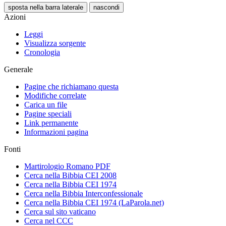
sposta nella barra laterale
nascondi
Azioni
Leggi
Visualizza sorgente
Cronologia
Generale
Pagine che richiamano questa
Modifiche correlate
Carica un file
Pagine speciali
Link permanente
Informazioni pagina
Fonti
Martirologio Romano PDF
Cerca nella Bibbia CEI 2008
Cerca nella Bibbia CEI 1974
Cerca nella Bibbia Interconfessionale
Cerca nella Bibbia CEI 1974 (LaParola.net)
Cerca sul sito vaticano
Cerca nel CCC