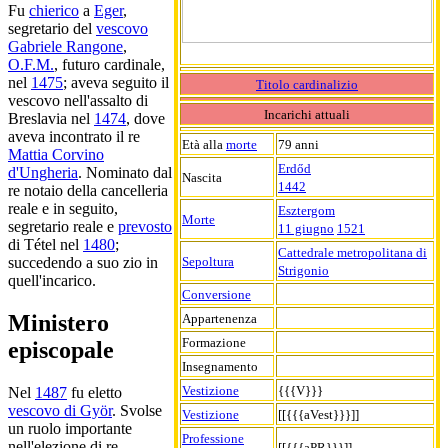
Fu
chierico
a
Eger
,
segretario del
vescovo
Gabriele Rangone
,
O.F.M.
, futuro cardinale,
nel
1475
; aveva seguito il
Titolo cardinalizio
vescovo nell'assalto di
Incarichi attuali
Breslavia nel
1474
, dove
aveva incontrato il re
Età alla
morte
79 anni
Mattia Corvino
Erdőd
d'Ungheria
. Nominato dal
Nascita
1442
re notaio della cancelleria
reale e in seguito,
Esztergom
Morte
segretario reale e
prevosto
11 giugno
1521
di Tétel nel
1480
;
Cattedrale metropolitana di
Sepoltura
succedendo a suo zio in
Strigonio
quell'incarico.
Conversione
Ministero
Appartenenza
Formazione
episcopale
Insegnamento
Vestizione
{{{V}}}
Nel
1487
fu eletto
vescovo di Györ
. Svolse
Vestizione
[[{{{aVest}}}]]
un ruolo importante
Professione
nell'elezione di re
[[{{{aPR}}}]]