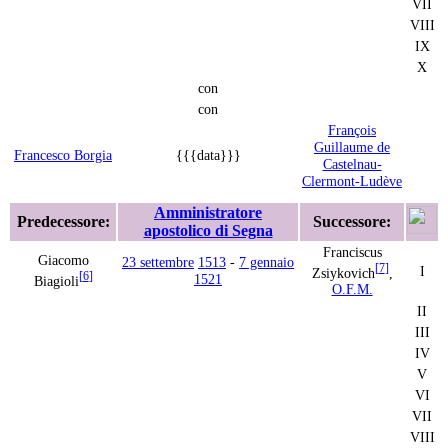
VII
VIII
IX
X
con
con
François
Guillaume de
Francesco Borgia
{{{data}}}
Castelnau-
Clermont-Ludève
Amministratore
Predecessore:
Successore:
apostolico di Segna
Franciscus
Giacomo
23 settembre
1513
-
7 gennaio
[
7
]
I
Zsiykovich
,
[
6
]
1521
Biagioli
O.F.M.
II
III
IV
V
VI
VII
VIII