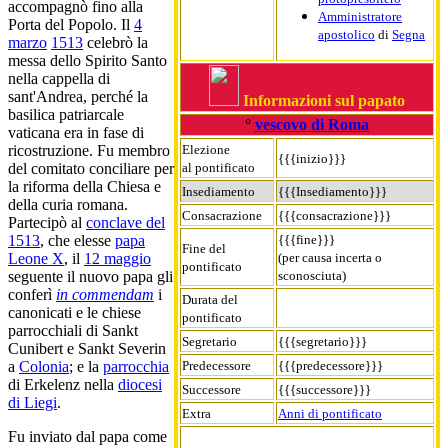
accompagnò fino alla
Amministratore
Porta del Popolo. Il
4
apostolico
di
Segna
marzo
1513
celebrò la
messa dello Spirito Santo
nella cappella di
sant'Andrea, perché la
Informazioni sul papato
basilica patriarcale
°
vescovo di Roma
vaticana era in fase di
Elezione
ricostruzione. Fu membro
{{{inizio}}}
al pontificato
del comitato conciliare per
la riforma della Chiesa e
Insediamento
{{{Insediamento}}}
della curia romana.
Consacrazione
{{{consacrazione}}}
Partecipò al
conclave del
{{{fine}}}
1513
, che elesse
papa
Fine del
(per causa incerta o
Leone X
, il
12 maggio
pontificato
sconosciuta)
seguente il nuovo papa gli
conferì
in commendam
i
Durata del
canonicati e le chiese
pontificato
parrocchiali di Sankt
Segretario
{{{segretario}}}
Cunibert e Sankt Severin
Predecessore
{{{predecessore}}}
a
Colonia
; e la
parrocchia
di Erkelenz nella
diocesi
Successore
{{{successore}}}
di Liegi
.
Extra
Anni di pontificato
Fu inviato dal papa come