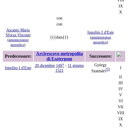
IX
X
con
con
Ascanio Maria
Ippolito I d'Este
Sforza Visconti
{{{data}}}
(
amministratore
(
amministratore
apostolico
)
apostolico
)
Arcivescovo metropolita
Predecessore:
Successore:
di Esztergom
György
20 dicembre
1497
-
11 giugno
Ippolito I d'Este
I
[
5
]
1521
Szatmári
II
III
IV
V
VI
VII
VIII
IX
X