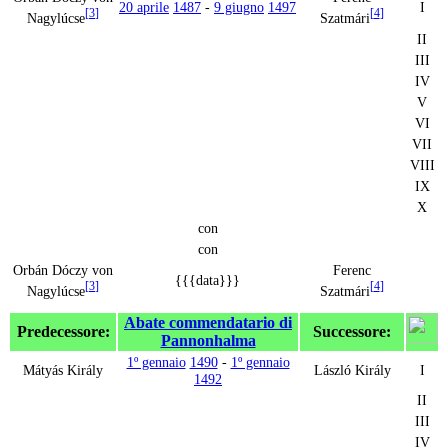
20 aprile
1487
-
9 giugno
1497
I
[
3
]
[
4
]
Nagylúcse
Szatmári
II
III
IV
V
VI
VII
VIII
IX
X
con
con
Orbán Dóczy von
Ferenc
{{{data}}}
[
3
]
[
4
]
Nagylúcse
Szatmári
Abate commendatario di
Predecessore:
Successore:
Pannonhalma
1º gennaio
1490
-
1º gennaio
Mátyás Király
László Király
I
1492
II
III
IV