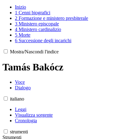
Inizio
1
Cenni biografici
2
Formazione e ministero presbiterale
3
Ministero episcopale
4
Ministero cardinalizio
5
Morte
6
Successione degli incarichi
Mostra/Nascondi l'indice
Tamás Bakócz
Voce
Dialogo
italiano
Leggi
Visualizza sorgente
Cronologia
strumenti
Strumenti