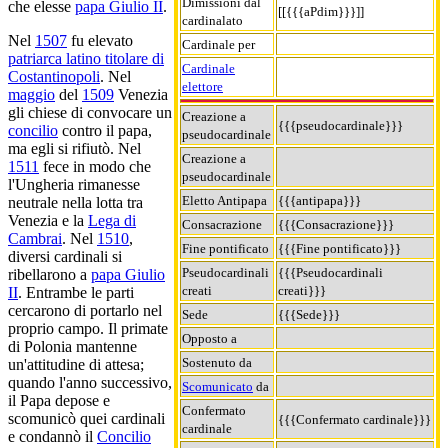
Dimissioni dal
che elesse
papa Giulio II
.
[[{{{aPdim}}}]]
cardinalato
Nel
1507
fu elevato
Cardinale per
patriarca latino titolare di
Cardinale
Costantinopoli
. Nel
elettore
maggio
del
1509
Venezia
gli chiese di convocare un
Creazione a
{{{pseudocardinale}}}
concilio
contro il papa,
pseudocardinale
ma egli si rifiutò. Nel
Creazione a
1511
fece in modo che
pseudocardinale
l'Ungheria rimanesse
Eletto Antipapa
{{{antipapa}}}
neutrale nella lotta tra
Venezia e la
Lega di
Consacrazione
{{{Consacrazione}}}
Cambrai
. Nel
1510
,
Fine pontificato
{{{Fine pontificato}}}
diversi cardinali si
Pseudocardinali
{{{Pseudocardinali
ribellarono a
papa Giulio
creati
creati}}}
II
. Entrambe le parti
cercarono di portarlo nel
Sede
{{{Sede}}}
proprio campo. Il primate
Opposto a
di Polonia mantenne
Sostenuto da
un'attitudine di attesa;
quando l'anno successivo,
Scomunicato
da
il Papa depose e
Confermato
scomunicò quei cardinali
{{{Confermato cardinale}}}
cardinale
e condannò il
Concilio