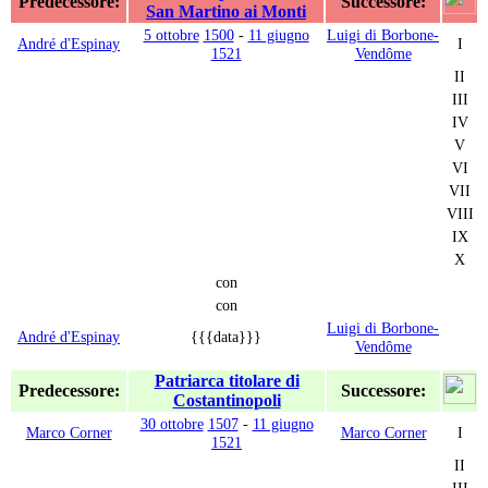
Predecessore:
Successore:
San Martino ai Monti
5 ottobre
1500
-
11 giugno
Luigi di Borbone-
André d'Espinay
I
1521
Vendôme
II
III
IV
V
VI
VII
VIII
IX
X
con
con
Luigi di Borbone-
André d'Espinay
{{{data}}}
Vendôme
Patriarca titolare di
Predecessore:
Successore:
Costantinopoli
30 ottobre
1507
-
11 giugno
Marco Corner
Marco Corner
I
1521
II
III