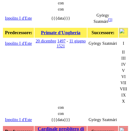
con
con
György
Ippolito I d'Este
{{{data}}}
[
5
]
Szatmári
Predecessore:
Primate d'Ungheria
Successore:
20 dicembre
1497
-
11 giugno
Ippolito I d'Este
György Szatmári
I
1521
II
III
IV
V
VI
VII
VIII
IX
X
con
con
Ippolito I d'Este
{{{data}}}
György Szatmári
Cardinale presbitero di