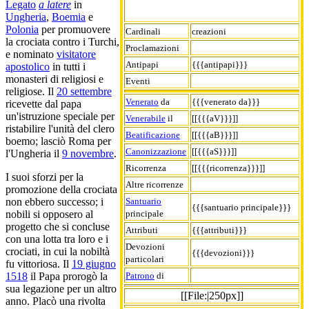
Legato
a latere
in
Ungheria
,
Boemia
e
Polonia
per promuovere
Cardinali
creazioni
la crociata contro i Turchi,
Proclamazioni
e nominato
visitatore
Antipapi
{{{antipapi}}}
apostolico
in tutti i
monasteri di religiosi e
Eventi
religiose. Il
20 settembre
Venerato
da
{{{venerato da}}}
ricevette dal papa
un'istruzione speciale per
Venerabile
il
[[{{{aV}}}]]
ristabilire l'unità del clero
Beatificazione
[[{{{aB}}}]]
boemo; lasciò Roma per
Canonizzazione
[[{{{aS}}}]]
l'Ungheria il
9 novembre
.
Ricorrenza
[[{{{ricorrenza}}}]]
I suoi sforzi per la
Altre ricorrenze
promozione della crociata
Santuario
non ebbero successo; i
{{{santuario principale}}}
principale
nobili si opposero al
progetto che si concluse
Attributi
{{{attributi}}}
con una lotta tra loro e i
Devozioni
crociati, in cui la nobiltà
{{{devozioni}}}
particolari
fu vittoriosa. Il
19 giugno
Patrono
di
1518
il Papa prorogò la
sua legazione per un altro
[[File:|250px]]
anno. Placò una rivolta