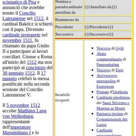
Nomina a
scismatico di Pisa
e
pseudocardinale
{{{Annullato da}}}
annunciò che avrebbe
annullata da
tenuto il
Concilio
Lateranense
nel
1512
, il
Riammesso da
cardinal Bakócz si schierò
Precedente
{{{Precedente}}}
con il papa. Divenuto
Successivo
{{{Successivo}}}
cardinale protoprete
nel
novembre
1511
, fu
chiamato da papa Giulio
Vescovo
di
Győr
II a partecipare ai lavori
Abate
conciliari. Giunse a Roma
commendatario
di
all'inizio del
1512
ma non
Pannonhalma
partecipò al
concistoro
del
Vescovo
di
Eger
30 gennaio
1512
. Il
17
Arcivescovo
maggio
celebrò la messa
metropolita
di
pontificale nella seconda
Esztergom
sessione del Concilio
Primate
d'
Ungheria
Incarichi
Lateranense V.
Cardinale presbitero
ricoperti
dei
Santi Silvestro e
Il
5 novembre
1512
Martino ai Monti
accolse
Matthäus Lang
Patriarca titolare
di
von Wellenburg
,
Costantinopoli dei
rappresentante
Latini
dell'
imperatore
Cardinale
Massimiliano I
e lo
protopresbitero