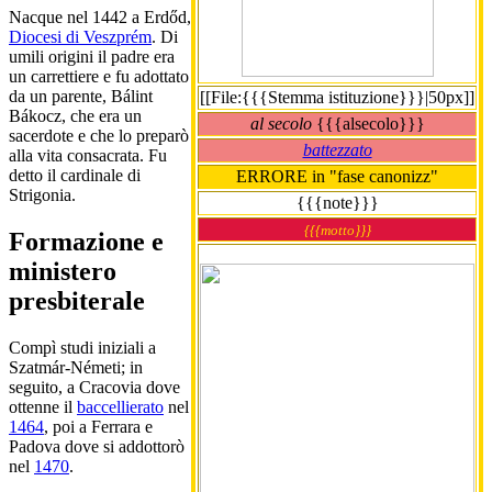
Nacque nel 1442 a Erdőd,
Diocesi di Veszprém
. Di
umili origini il padre era
un carrettiere e fu adottato
da un parente, Bálint
[[File:{{{Stemma istituzione}}}|50px]]
Bákocz, che era un
al secolo
{{{alsecolo}}}
sacerdote e che lo preparò
battezzato
alla vita consacrata. Fu
detto il cardinale di
ERRORE in "fase canonizz"
Strigonia.
{{{note}}}
{{{motto}}}
Formazione e
ministero
presbiterale
Compì studi iniziali a
Szatmár-Németi; in
seguito, a Cracovia dove
ottenne il
baccellierato
nel
1464
, poi a Ferrara e
Padova dove si addottorò
nel
1470
.