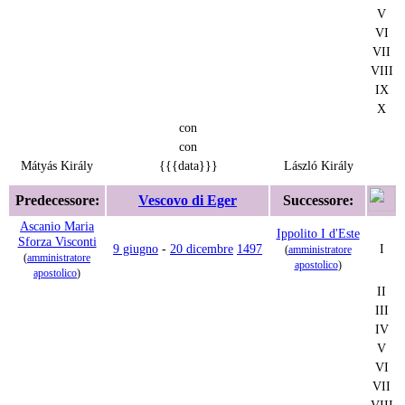
V
VI
VII
VIII
IX
X
con
con
Mátyás Király
{{{data}}}
László Király
Predecessore:
Vescovo di Eger
Successore:
Ascanio Maria
Ippolito I d'Este
Sforza Visconti
9 giugno
-
20 dicembre
1497
I
(
amministratore
(
amministratore
apostolico
)
apostolico
)
II
III
IV
V
VI
VII
VIII