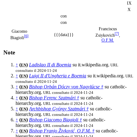
IX
X
con
con
Franciscus
Giacomo
[
7
]
{{{data}}}
Zsiykovich
,
[
6
]
Biagioli
O.F.M.
Note
↑
(
)
Ladislao II di Boemia
su it.wikipedia.org.
URL
EN
consultato il 2024-11-24
↑
(
)
Luigi II d'Ungheria e Boemia
su it.wikipedia.org.
URL
EN
consultato il 2024-11-24
↑
(
)
Bishop Orbán Dóczy von Nagylúcse †
su catholic-
EN
hierarchy.org.
URL consultato il 2024-11-24
↑
(
)
Bishop Ferenc Szatmári †
su catholic-
EN
hierarchy.org.
URL consultato il 2024-11-24
↑
(
)
Archbishop György Szatmári †
su catholic-
EN
hierarchy.org.
URL consultato il 2024-11-24
↑
(
)
Bishop Giacomo Biagioli †
su catholic-
EN
hierarchy.org.
URL consultato il 2024-11-24
↑
(
)
Bishop Franjo Živković, O.F.M. †
su catholic-
EN
hierarchy.org.
URL consultato il 2024-11-24