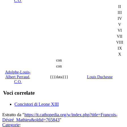
C.O.
II
III
IV
V
VI
VII
VIII
IX
X
con
con
Adolphe-Louis-
Albert Perraud
,
{{{data}}}
Louis Duchesne
C.O.
Voci correlate
Concistori di Leone XIII
Estratto da "
https://it.cathopedia.org/w/index.php?title=François-
Désiré_Mathieu&oldid=765843
"
Categorie
: