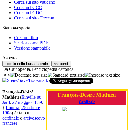
Cerca sul sito vaticano
Cerca nel CCC
Cerca nel CDC
Cerca sul sito Treccani
Stampa/esporta
Crea un libro
Scarica come PDF
Versione stampabile
Aspetto
sposta nella barra laterale
nascondi
Da Cathopedia, l'enciclopedia cattolica.
100%
François-Désiré
François-Désiré Mathieu
Mathieu
(
Einville-au-
Cardinale
Jard
,
27 maggio
1839
;
†
Londra
,
26 ottobre
1908
) è stato un
cardinale
e
arcivescovo
francese
.