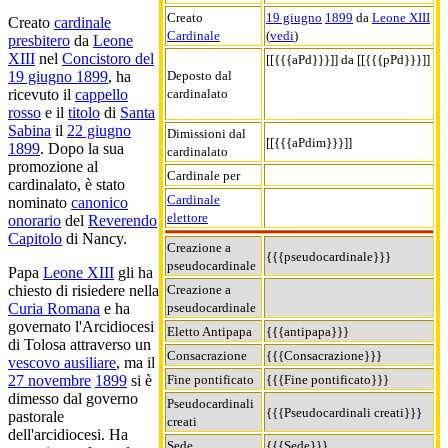
Creato
19 giugno
1899
da
Leone XIII
Creato
cardinale
Cardinale
(
vedi
)
presbitero
da
Leone
XIII
nel
Concistoro del
[[{{{aPd}}}]] da [[{{{pPd}}}]]
Deposto dal
19 giugno 1899
, ha
cardinalato
ricevuto il
cappello
rosso
e il
titolo
di
Santa
Sabina
il
22 giugno
Dimissioni dal
[[{{{aPdim}}}]]
1899
. Dopo la sua
cardinalato
promozione al
Cardinale per
cardinalato, è stato
Cardinale
nominato
canonico
elettore
onorario
del
Reverendo
Capitolo
di Nancy.
Creazione a
{{{pseudocardinale}}}
pseudocardinale
Papa
Leone XIII
gli ha
Creazione a
chiesto di risiedere nella
pseudocardinale
Curia Romana
e ha
governato l'Arcidiocesi
Eletto Antipapa
{{{antipapa}}}
di Tolosa attraverso un
Consacrazione
{{{Consacrazione}}}
vescovo ausiliare
, ma il
Fine pontificato
{{{Fine pontificato}}}
27 novembre
1899
si è
dimesso dal governo
Pseudocardinali
{{{Pseudocardinali creati}}}
pastorale
creati
dell'arcidiocesi. Ha
Sede
{{{Sede}}}