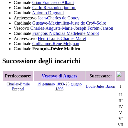
Cardinale
Gian Francesco Albani
Cardinale
Carlo Rezzonico juniore
Cardinale
Antonio Dugnani
Arcivescovo
Jean-Charles de Coucy
Cardinale
Gustave-Maximilien-Juste de Croÿ-Solre
Vescovo
Charles-Auguste-Marie-Joseph Forbin-Janson
Cardinale
François-Nicholas-Madeleine Morlot
Arcivescovo
Henri Louis Charles Maret
Cardinale
Guillaume-René Meignan
Cardinale
François-Désiré Mathieu
Successione degli incarichi
Predecessore:
Vescovo di Angers
Successore:
Charles-Emile
19 gennaio
1893
-
25 giugno
Louis-Jules Baron
I
Freppel
1896
II
III
IV
V
VI
VII