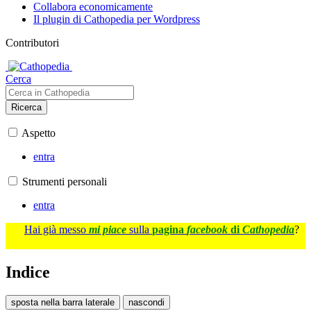
Collabora economicamente
Il plugin di Cathopedia per Wordpress
Contributori
Cerca
Ricerca
Aspetto
entra
Strumenti personali
entra
Hai già messo
mi piace
sulla
pagina
facebook
di
Cathopedia
?
Indice
sposta nella barra laterale
nascondi