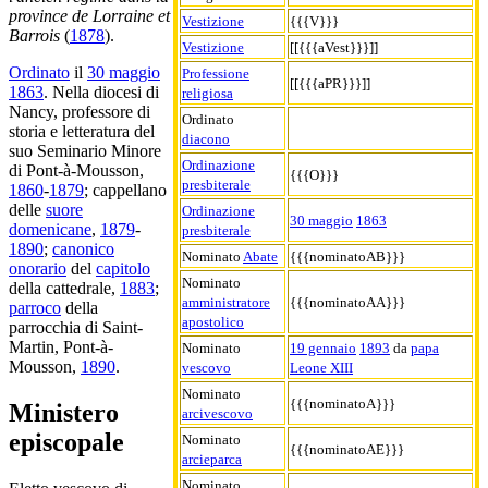
province de Lorraine et
Vestizione
{{{V}}}
Barrois
(
1878
).
Vestizione
[[{{{aVest}}}]]
Ordinato
il
30 maggio
Professione
[[{{{aPR}}}]]
1863
. Nella diocesi di
religiosa
Nancy, professore di
Ordinato
storia e letteratura del
diacono
suo Seminario Minore
Ordinazione
di Pont-à-Mousson,
{{{O}}}
presbiterale
1860
-
1879
; cappellano
delle
suore
Ordinazione
30 maggio
1863
domenicane
,
1879
-
presbiterale
1890
;
canonico
Nominato
Abate
{{{nominatoAB}}}
onorario
del
capitolo
Nominato
della cattedrale,
1883
;
amministratore
{{{nominatoAA}}}
parroco
della
apostolico
parrocchia di Saint-
Martin, Pont-à-
Nominato
19 gennaio
1893
da
papa
Mousson,
1890
.
vescovo
Leone XIII
Nominato
{{{nominatoA}}}
Ministero
arcivescovo
episcopale
Nominato
{{{nominatoAE}}}
arcieparca
Nominato