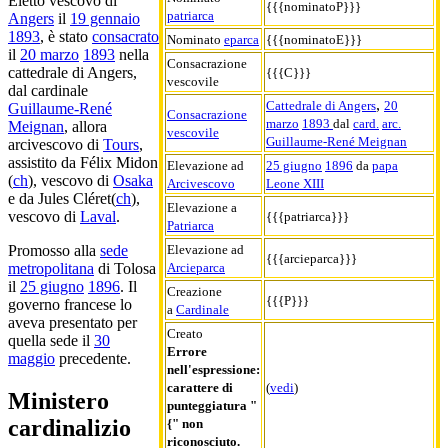
Eletto vescovo di
{{{nominatoP}}}
patriarca
Angers
il
19 gennaio
1893
, è stato
consacrato
Nominato
eparca
{{{nominatoE}}}
il
20 marzo
1893
nella
Consacrazione
cattedrale di Angers,
{{{C}}}
vescovile
dal cardinale
,
Cattedrale di Angers
20
Guillaume-René
Consacrazione
marzo
1893
dal
card.
arc.
Meignan
, allora
vescovile
Guillaume-René Meignan
arcivescovo di
Tours
,
assistito da Félix Midon
Elevazione ad
25 giugno
1896
da
papa
(
ch
), vescovo di
Osaka
Arcivescovo
Leone XIII
e da Jules Cléret(
ch
),
Elevazione a
vescovo di
Laval
.
{{{patriarca}}}
Patriarca
Elevazione ad
Promosso alla
sede
{{{arcieparca}}}
Arcieparca
metropolitana
di Tolosa
il
25 giugno
1896
. Il
Creazione
{{{P}}}
governo francese lo
a
Cardinale
aveva presentato per
Creato
quella sede il
30
Errore
maggio
precedente.
nell'espressione:
carattere di
(
vedi
)
Ministero
punteggiatura "
cardinalizio
{" non
riconosciuto.