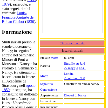
1879
), sacerdote, è
stato segretario del
cardinale
Louis-
François-Auguste de
Rohan Chabot
(
1830
).
Formazione
Studi iniziali presso le
Titolo cardinalizio
scuole diocesane di
Incarichi attuali
Nancy; in seguito è
entrato nel Seminario
Età alla
morte
69 anni
Minore di Pont-à-
Einville-au-Jard
Mousson a Nancy e ha
Nascita
27 maggio
1839
studiato al Seminario di
Nancy. Ha ottenuto un
Londra
Morte
baccellierato in lettere
26 ottobre
1908
all'Académie de
Sepoltura
Cimetière du Sud
di Nancy
Strasbourg nell'
agosto
Conversione
1859
; in seguito, ha
conseguito un dottorato
Appartenenza
Diocesi di Nancy
in lettere a Nancy con
Formazione
la tesi:
L'histoire de
Insegnamento
l'ancien régime dans la