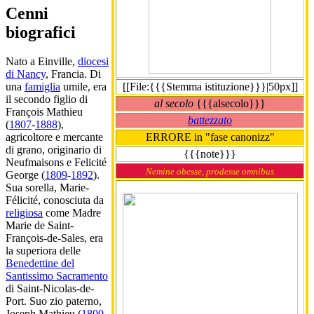
Cenni
biografici
Nato a Einville,
diocesi
di Nancy
, Francia. Di
[[File:{{{Stemma istituzione}}}|50px]]
una
famiglia
umile, era
il secondo figlio di
al secolo
{{{alsecolo}}}
François Mathieu
battezzato
(
1807
-
1888
),
ERRORE in "fase canonizz"
agricoltore e mercante
di grano, originario di
{{{note}}}
Neufmaisons e Felicité
Nemine obesse, prodesse omnibus
George (
1809
-
1892
).
Sua sorella, Marie-
Félicité, conosciuta da
religiosa
come Madre
Marie de Saint-
François-de-Sales, era
la superiora delle
Benedettine del
Santissimo Sacramento
di Saint-Nicolas-de-
Port. Suo zio paterno,
Joseph Mathieu (
1800
-