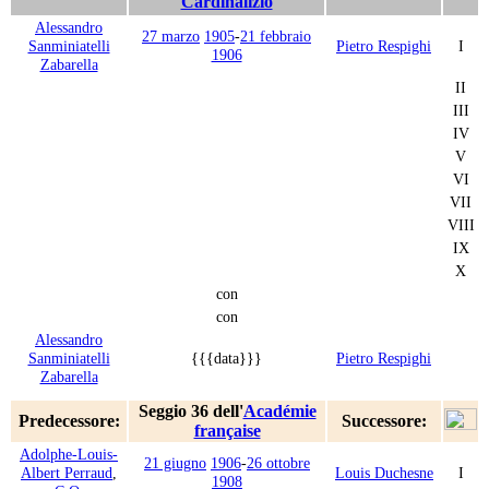
Cardinalizio
Alessandro
27 marzo
1905
-
21 febbraio
Sanminiatelli
Pietro Respighi
I
1906
Zabarella
II
III
IV
V
VI
VII
VIII
IX
X
con
con
Alessandro
Sanminiatelli
{{{data}}}
Pietro Respighi
Zabarella
Seggio 36 dell'
Académie
Predecessore:
Successore:
française
Adolphe-Louis-
21 giugno
1906
-
26 ottobre
Albert Perraud
,
Louis Duchesne
I
1908