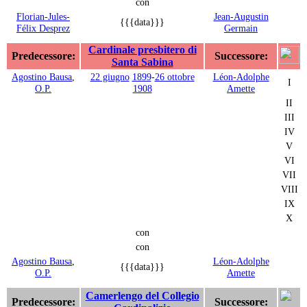
con
Florian-Jules-
Jean-Augustin
{{{data}}}
Félix Desprez
Germain
Cardinale presbitero di
Predecessore:
Successore:
Santa Sabina
Agostino Bausa
,
22 giugno
1899
-
26 ottobre
Léon-Adolphe
I
O.P.
1908
Amette
II
III
IV
V
VI
VII
VIII
IX
X
con
con
Agostino Bausa
,
Léon-Adolphe
{{{data}}}
O.P.
Amette
Camerlengo del Collegio
Predecessore:
Successore: