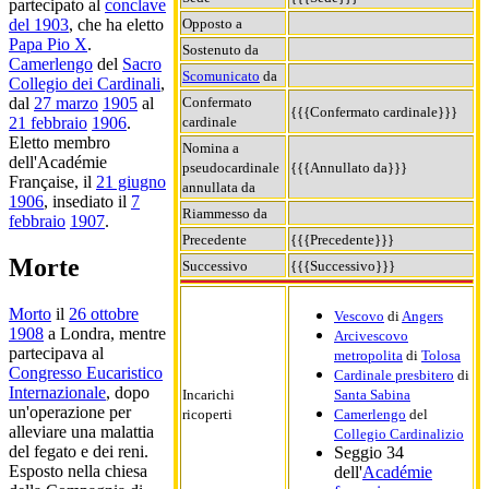
partecipato al
conclave
Opposto a
del 1903
, che ha eletto
Papa Pio X
.
Sostenuto da
Camerlengo
del
Sacro
Scomunicato
da
Collegio dei Cardinali
,
Confermato
dal
27 marzo
1905
al
{{{Confermato cardinale}}}
cardinale
21 febbraio
1906
.
Eletto membro
Nomina a
dell'Académie
pseudocardinale
{{{Annullato da}}}
Française, il
21 giugno
annullata da
1906
, insediato il
7
Riammesso da
febbraio
1907
.
Precedente
{{{Precedente}}}
Morte
Successivo
{{{Successivo}}}
Morto
il
26 ottobre
Vescovo
di
Angers
1908
a Londra, mentre
Arcivescovo
partecipava al
metropolita
di
Tolosa
Congresso Eucaristico
Cardinale presbitero
di
Internazionale
, dopo
Incarichi
Santa Sabina
un'operazione per
ricoperti
Camerlengo
del
alleviare una malattia
Collegio Cardinalizio
del fegato e dei reni.
Seggio 34
Esposto nella chiesa
dell'
Académie