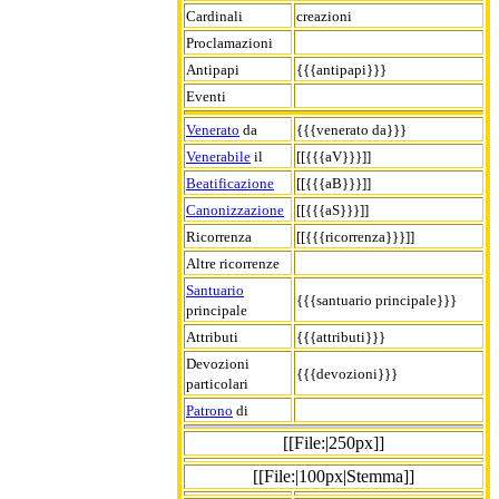
Cardinali
creazioni
Proclamazioni
Antipapi
{{{antipapi}}}
Eventi
Venerato
da
{{{venerato da}}}
Venerabile
il
[[{{{aV}}}]]
Beatificazione
[[{{{aB}}}]]
Canonizzazione
[[{{{aS}}}]]
Ricorrenza
[[{{{ricorrenza}}}]]
Altre ricorrenze
Santuario
{{{santuario principale}}}
principale
Attributi
{{{attributi}}}
Devozioni
{{{devozioni}}}
particolari
Patrono
di
[[File:|250px]]
[[File:|100px|Stemma]]