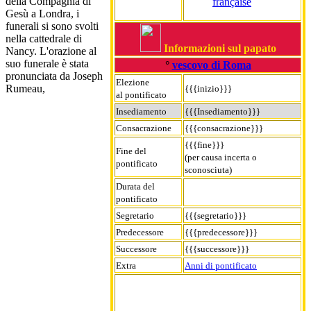
della Compagnia di
française
Gesù a Londra, i
funerali si sono svolti
nella cattedrale di
Informazioni sul papato
Nancy. L'orazione al
suo funerale è stata
°
vescovo di Roma
pronunciata da Joseph
Elezione
Rumeau,
{{{inizio}}}
al pontificato
Insediamento
{{{Insediamento}}}
Consacrazione
{{{consacrazione}}}
{{{fine}}}
Fine del
(per causa incerta o
pontificato
sconosciuta)
Durata del
pontificato
Segretario
{{{segretario}}}
Predecessore
{{{predecessore}}}
Successore
{{{successore}}}
Extra
Anni di pontificato