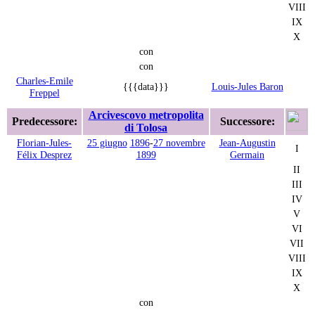
VIII
IX
X
con
con
Charles-Emile
{{{data}}}
Louis-Jules Baron
Freppel
Arcivescovo metropolita
Predecessore:
Successore:
di Tolosa
Florian-Jules-
25 giugno
1896
-
27 novembre
Jean-Augustin
I
Félix Desprez
1899
Germain
II
III
IV
V
VI
VII
VIII
IX
X
con