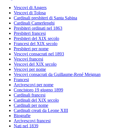
Vescovi di Angers
Vescovi di Tolosa
Cardinali presbiteri di Santa Sabina
Cardinali Camerlenghi
Presbiteri ordinati nel 1863
Presbiteri francesi
Presbiteri del XIX secolo
Francesi del XIX secolo
Presbiteri per nome
Vescovi consacrati nel 1893
Vescovi francesi
Vescovi del XIX secolo
Vescovi per nome
Vescovi consacrati da Guillaume-René Meignan
Francesi
Arcivescovi per nome
Concistoro 19 giugno 1899
Cardinali francesi
Cardinali del XIX secolo
Cardinali per nome
Cardinali creati da Leone XIII
Biografie
Arcivescovi francesi
Nati nel 1839