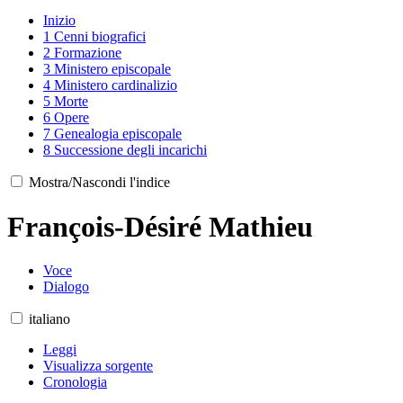
Inizio
1
Cenni biografici
2
Formazione
3
Ministero episcopale
4
Ministero cardinalizio
5
Morte
6
Opere
7
Genealogia episcopale
8
Successione degli incarichi
Mostra/Nascondi l'indice
François-Désiré Mathieu
Voce
Dialogo
italiano
Leggi
Visualizza sorgente
Cronologia