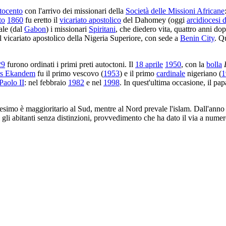
tocento
con l'arrivo dei missionari della
Società delle Missioni Africane
to
1860
fu eretto il
vicariato apostolico
del Dahomey (oggi
arcidiocesi 
ale (dal
Gabon
) i missionari
Spiritani
, che diedero vita, quattro anni dop
il vicariato apostolico della Nigeria Superiore, con sede a
Benin City
. Qu
29
furono ordinati i primi preti autoctoni. Il
18 aprile
1950
, con la
bolla
us Ekandem
fu il primo vescovo (
1953
) e il primo
cardinale
nigeriano (
1
Paolo II
: nel febbraio
1982
e nel
1998
. In quest'ultima occasione, il pa
anesimo è maggioritario al Sud, mentre al Nord prevale l'islam. Dall'ann
ti gli abitanti senza distinzioni, provvedimento che ha dato il via a numer