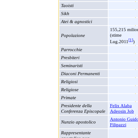
Taoisti
Sikh
Atei & agnostici
155,215 milio
(stime
Popolazione
[
1
]
Lug.2011
)
Parrocchie
Presbiteri
Seminaristi
Diaconi Permanenti
Religiosi
Religiose
Primate
Presidente della
Felix Alaba
Conferenza Episcopale
Adeosin Job
Antonio Guid
Nunzio apostolico
Filipazzi
Rappresentante