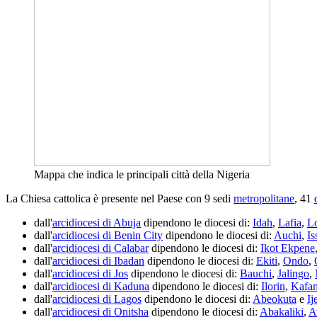
Mappa che indica le principali città della Nigeria
La Chiesa cattolica è presente nel Paese con 9 sedi
metropolitane
, 41
dall'
arcidiocesi di Abuja
dipendono le diocesi di:
Idah
,
Lafia
,
L
dall'
arcidiocesi di Benin City
dipendono le diocesi di:
Auchi
,
Is
dall'
arcidiocesi di Calabar
dipendono le diocesi di:
Ikot Ekpene
dall'
arcidiocesi di Ibadan
dipendono le diocesi di:
Ekiti
,
Ondo
,
dall'
arcidiocesi di Jos
dipendono le diocesi di:
Bauchi
,
Jalingo
,
dall'
arcidiocesi di Kaduna
dipendono le diocesi di:
Ilorin
,
Kafa
dall'
arcidiocesi di Lagos
dipendono le diocesi di:
Abeokuta
e
I
dall'
arcidiocesi di Onitsha
dipendono le diocesi di:
Abakaliki
,
A