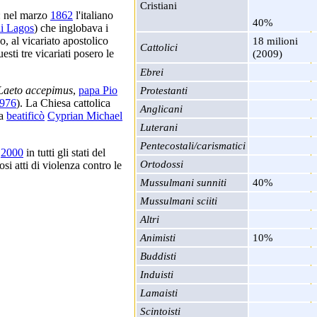
Cristiani
: nel marzo
1862
l'italiano
40%
di Lagos
) che inglobava i
18 milioni
o, al vicariato apostolico
Cattolici
(2009)
esti tre vicariati posero le
Ebrei
Protestanti
Laeto accepimus
,
papa Pio
976
). La Chiesa cattolica
Anglicani
pa
beatificò
Cyprian Michael
Luterani
Pentecostali/carismatici
o
2000
in tutti gli stati del
Ortodossi
osi atti di violenza contro le
Mussulmani sunniti
40%
Mussulmani sciiti
Altri
Animisti
10%
Buddisti
Induisti
Lamaisti
Scintoisti