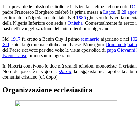
La ripresa delle missioni cattoliche in Nigeria si ebbe nel corso dell'
Ot
padre Francesco Borghero celebrò la prima messa a
Lagos
. Il
28 agos
territori della Nigeria occidentale. Nel
1885
giunsero in Nigeria orient
della Nigeria Inferiore con sede a
Onitsha
. Contestualmente fu eretto 
basi dell'evangelizzazione dell'intero territorio nigeriano.
Nel
1917
fu eretto a Benin City il primo
seminario
nigeriano e nel
19
XII
istituì la gerarchia cattolica nel Paese. Monsignor
Dominic Ignati
del Paese ricevette per due volte la visita apostolica di
papa Giovanni 
Iwene Tansi
, primo santo nigeriano.
In Nigeria convivono le due più grandi religioni monoteiste. Il cristi
Nord del paese è in vigore la
sharia
, la legge islamica, applicata a tut
comunità cristiane (cf. dopo).
Organizzazione ecclesiastica