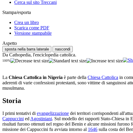
Cerca sul sito Treccani
Stampa/esporta
Crea un libro
Scarica come PDF
Versione stampabile
Aspetto
sposta nella barra laterale
nascondi
Da Cathopedia, l'enciclopedia cattolica.
100%
La
Chiesa Cattolica in Nigeria
è parte della
Chiesa Cattolica
in comu
aderenti di varie confessioni protestanti, sono vittime di sanguinosi att
musulmana.
Storia
I primi tentativi di
evangelizzazione
dei territori corrispondenti all'att
Cappuccini
ed
Agostiniani
. Sul modello dei rapporti Stato-Chiesa in E
risultati furono ottenuti nel regno del Benin e alcune missioni furono 
missione dei Cappuccini fu avviata intorno al
1646
sulla costa del Ben