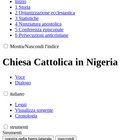
Inizio
1
Storia
2
Organizzazione ecclesiastica
3
Statistiche
4
Nunziatura apostolica
5
Conferenza episcopale
6
Persecuzioni anticristiane
Mostra/Nascondi l'indice
Chiesa Cattolica in Nigeria
Voce
Dialogo
italiano
Leggi
Visualizza sorgente
Cronologia
strumenti
Strumenti
sposta nella barra laterale
nascondi