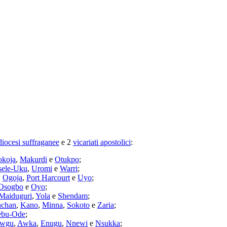
diocesi suffraganee
e 2
vicariati apostolici
:
okoja
,
Makurdi
e
Otukpo
;
sele-Uku
,
Uromi
e
Warri
;
,
Ogoja
,
Port Harcourt
e
Uyo
;
Osogbo
e
Oyo
;
Maiduguri
,
Yola
e
Shendam
;
nchan
,
Kano
,
Minna
,
Sokoto
e
Zaria
;
jebu-Ode
;
wgu
,
Awka
,
Enugu
,
Nnewi
e
Nsukka
;