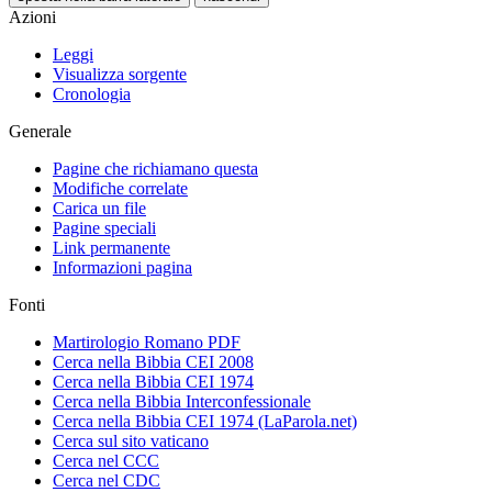
Azioni
Leggi
Visualizza sorgente
Cronologia
Generale
Pagine che richiamano questa
Modifiche correlate
Carica un file
Pagine speciali
Link permanente
Informazioni pagina
Fonti
Martirologio Romano PDF
Cerca nella Bibbia CEI 2008
Cerca nella Bibbia CEI 1974
Cerca nella Bibbia Interconfessionale
Cerca nella Bibbia CEI 1974 (LaParola.net)
Cerca sul sito vaticano
Cerca nel CCC
Cerca nel CDC