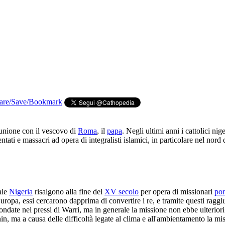
nione con il vescovo di
Roma
, il
papa
. Negli ultimi anni i cattolici nig
entati e massacri ad opera di integralisti islamici, in particolare nel nor
uale
Nigeria
risalgono alla fine del
XV secolo
per opera di missionari
por
uropa, essi cercarono dapprima di convertire i re, e tramite questi ragg
fondate nei pressi di Warri, ma in generale la missione non ebbe ulterio
in, ma a causa delle difficoltà legate al clima e all'ambientamento la m