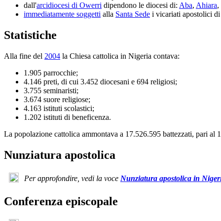
dall'
arcidiocesi di Owerri
dipendono le diocesi di:
Aba
,
Ahiara
,
immediatamente soggetti
alla
Santa Sede
i vicariati apostolici d
Statistiche
Alla fine del
2004
la Chiesa cattolica in Nigeria contava:
1.905 parrocchie;
4.146 preti, di cui 3.452 diocesani e 694 religiosi;
3.755 seminaristi;
3.674 suore religiose;
4.163 istituti scolastici;
1.202 istituti di beneficenza.
La popolazione cattolica ammontava a 17.526.595 battezzati, pari al 1
Nunziatura apostolica
Per approfondire, vedi la voce
Nunziatura apostolica in Niger
Conferenza episcopale