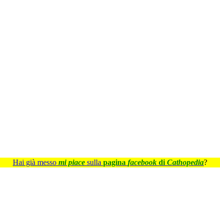
Hai già messo
mi piace
sulla
pagina
facebook
di
Cathopedia
?