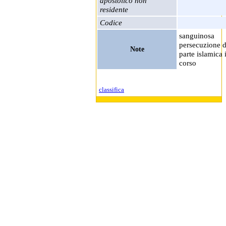
apostolico non
residente
Codice
sanguinosa
persecuzione 
Note
parte islamica 
corso
classifica