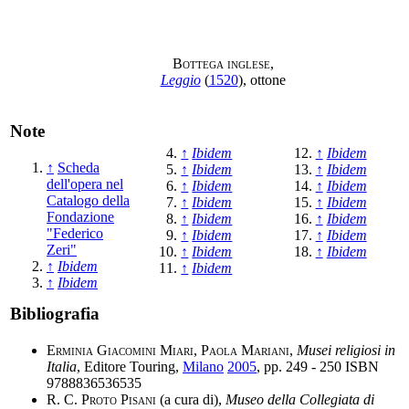
Bottega inglese
,
Leggio
(
1520
), ottone
Note
↑
Ibidem
↑
Ibidem
↑
Scheda
↑
Ibidem
↑
Ibidem
dell'opera nel
↑
Ibidem
↑
Ibidem
Catalogo della
↑
Ibidem
↑
Ibidem
Fondazione
↑
Ibidem
↑
Ibidem
"Federico
↑
Ibidem
↑
Ibidem
Zeri"
↑
Ibidem
↑
Ibidem
↑
Ibidem
↑
Ibidem
↑
Ibidem
Bibliografia
Erminia Giacomini Miari
,
Paola Mariani
,
Musei religiosi in
Italia
, Editore Touring,
Milano
2005
, pp. 249 - 250 ISBN
9788836536535
R. C. Proto Pisani
(a cura di),
Museo della Collegiata di