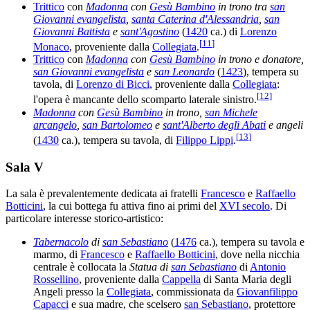
Trittico
con
Madonna
con
Gesù Bambino
in trono tra
san
Giovanni evangelista
,
santa Caterina d'Alessandria
,
san
Giovanni Battista
e
sant'Agostino
(
1420
ca.) di
Lorenzo
[
11
]
Monaco
, proveniente dalla
Collegiata
.
Trittico
con
Madonna
con
Gesù Bambino
in trono e donatore,
san Giovanni evangelista
e
san Leonardo
(
1423
), tempera su
tavola, di
Lorenzo di Bicci
, proveniente dalla
Collegiata
:
[
12
]
l'opera è mancante dello scomparto laterale sinistro.
Madonna
con
Gesù Bambino
in trono,
san Michele
arcangelo
,
san Bartolomeo
e
sant'Alberto degli Abati
e angeli
[
13
]
(
1430
ca.), tempera su tavola, di
Filippo Lippi
.
Sala V
La sala è prevalentemente dedicata ai fratelli
Francesco
e
Raffaello
Botticini
, la cui bottega fu attiva fino ai primi del
XVI secolo
. Di
particolare interesse storico-artistico:
Tabernacolo
di
san Sebastiano
(
1476
ca.), tempera su tavola e
marmo, di
Francesco
e
Raffaello Botticini
, dove nella nicchia
centrale è collocata la
Statua di
san Sebastiano
di
Antonio
Rossellino
, proveniente dalla
Cappella
di Santa Maria degli
Angeli presso la
Collegiata
, commissionata da
Giovanfilippo
Capacci
e sua madre, che scelsero
san Sebastiano
, protettore