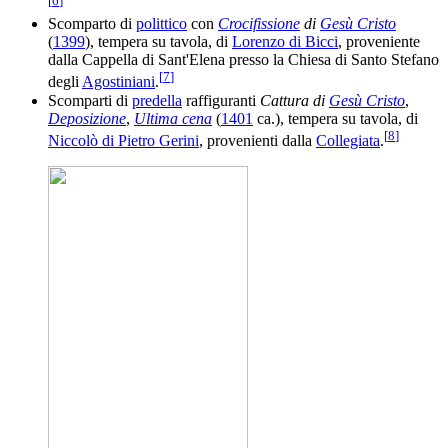
[
6
]
Scomparto di
polittico
con
Crocifissione
di
Gesù Cristo
(
1399
), tempera su tavola, di
Lorenzo di Bicci
, proveniente
dalla Cappella di Sant'Elena presso la Chiesa di Santo Stefano
[
7
]
degli
Agostiniani
.
Scomparti di
predella
raffiguranti
Cattura di
Gesù Cristo
,
Deposizione
,
Ultima cena
(
1401
ca.), tempera su tavola, di
[
8
]
Niccolò di Pietro Gerini
, provenienti dalla
Collegiata
.