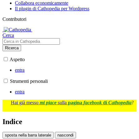
Collabora economicamente
Il plugin di Cathopedia per Wordpress
Contributori
Cerca
Ricerca
Aspetto
entra
Strumenti personali
entra
Hai già messo
mi piace
sulla
pagina
facebook
di
Cathopedia
?
Indice
sposta nella barra laterale
nascondi