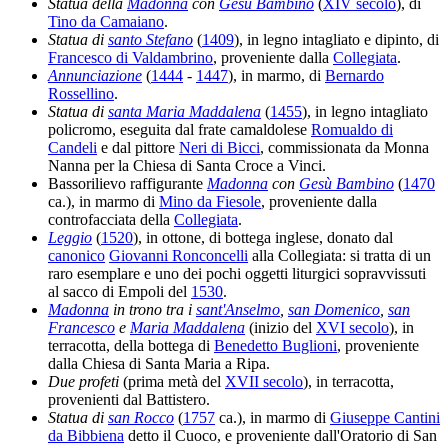
Statua della
Madonna
con
Gesù Bambino
(
XIV secolo
), di
Tino da Camaiano
.
Statua di
santo Stefano
(
1409
), in legno intagliato e dipinto, di
Francesco di Valdambrino
, proveniente dalla
Collegiata
.
Annunciazione
(
1444
-
1447
), in marmo, di
Bernardo
Rossellino
.
Statua di
santa Maria Maddalena
(
1455
), in legno intagliato
policromo, eseguita dal frate camaldolese
Romualdo di
Candeli
e dal pittore
Neri di Bicci
, commissionata da Monna
Nanna per la Chiesa di Santa Croce a Vinci.
Bassorilievo raffigurante
Madonna
con
Gesù Bambino
(
1470
ca.), in marmo di
Mino da Fiesole
, proveniente dalla
controfacciata della
Collegiata
.
Leggio
(
1520
), in ottone, di bottega inglese, donato dal
canonico
Giovanni Ronconcelli
alla Collegiata: si tratta di un
raro esemplare e uno dei pochi oggetti liturgici sopravvissuti
al sacco di Empoli del
1530
.
Madonna
in trono tra i
sant'Anselmo
,
san Domenico
,
san
Francesco
e
Maria Maddalena
(inizio del
XVI secolo
), in
terracotta, della bottega di
Benedetto Buglioni
, proveniente
dalla Chiesa di Santa Maria a Ripa.
Due profeti
(prima metà del
XVII secolo
), in terracotta,
provenienti dal Battistero.
Statua di
san Rocco
(
1757
ca.), in marmo di
Giuseppe Cantini
da Bibbiena
detto il Cuoco, e proveniente dall'Oratorio di San