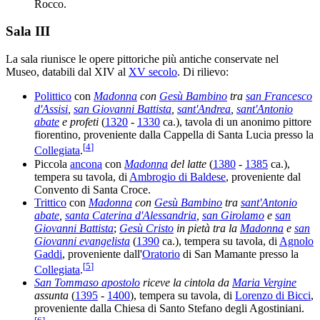
Rocco.
Sala III
La sala riunisce le opere pittoriche più antiche conservate nel
Museo, databili dal XIV al
XV secolo
. Di rilievo:
Polittico
con
Madonna
con
Gesù Bambino
tra
san Francesco
d'Assisi
,
san Giovanni Battista
,
sant'Andrea
,
sant'Antonio
abate
e profeti
(
1320
-
1330
ca.), tavola di un anonimo pittore
fiorentino, proveniente dalla Cappella di Santa Lucia presso la
[
4
]
Collegiata
.
Piccola
ancona
con
Madonna
del latte
(
1380
-
1385
ca.),
tempera su tavola, di
Ambrogio di Baldese
, proveniente dal
Convento di Santa Croce.
Trittico
con
Madonna
con
Gesù Bambino
tra
sant'Antonio
abate
,
santa Caterina d'Alessandria
,
san Girolamo
e
san
Giovanni Battista
;
Gesù Cristo
in pietà tra la
Madonna
e
san
Giovanni evangelista
(
1390
ca.), tempera su tavola, di
Agnolo
Gaddi
, proveniente dall'
Oratorio
di San Mamante presso la
[
5
]
Collegiata
.
San Tommaso apostolo
riceve la cintola da
Maria Vergine
assunta
(
1395
-
1400
), tempera su tavola, di
Lorenzo di Bicci
,
proveniente dalla Chiesa di Santo Stefano degli Agostiniani.