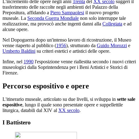
L'incremento delle opere negli anni
Trenta
del
XX secolo
suggerì il
trasferimento delle raccolte negli ambienti del Palazzo della
Prepositura, affidando a
Piero Sampaolesi
il nuovo progetto
museale. La
Seconda Guerra Mondiale
non solo interruppe tale
realizzazione, ma provocò anche ingenti danni alla
Collegiata
e ad
alcune opere.
Nel Dopoguerra dopo un'intenso lavoro di ricostruzione, il Museo
venne riaperto al pubblico (
1956
), strutturato da
Guido Morozzi
e
Umberto Baldini
su criteri estetici e artistici delle opere.
Infine, nel
1990
l'esposizione venne riallestita secondo i nuovi criteri
museologici dalla Soprintendenza per i Beni Artistici e Storici di
Firenze.
Percorso espositivo e opere
L'itinerario museale, articolato su due livelli, si sviluppa in
sette sale
espositive
, lungo il quale sono presentate opere e suppellettile
liturgica, databili dal XIV al
XX secolo
.
I Battistero