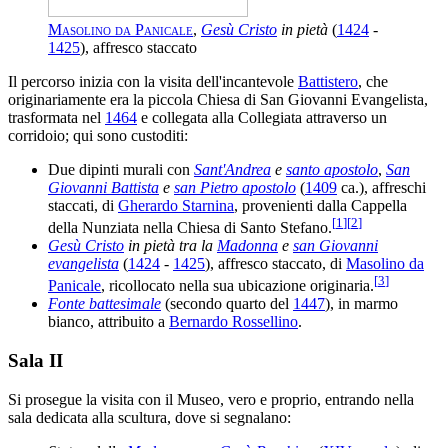
Masolino da Panicale
,
Gesù Cristo
in pietà
(
1424
-
1425
), affresco staccato
Il percorso inizia con la visita dell'incantevole
Battistero
, che
originariamente era la piccola Chiesa di San Giovanni Evangelista,
trasformata nel
1464
e collegata alla Collegiata attraverso un
corridoio; qui sono custoditi:
Due dipinti murali con
Sant'Andrea
e
santo apostolo
,
San
Giovanni Battista
e
san Pietro apostolo
(
1409
ca.), affreschi
staccati, di
Gherardo Starnina
, provenienti dalla Cappella
[
1
]
[
2
]
della Nunziata nella Chiesa di Santo Stefano.
Gesù Cristo
in pietà tra la
Madonna
e
san Giovanni
evangelista
(
1424
-
1425
), affresco staccato, di
Masolino da
[
3
]
Panicale
, ricollocato nella sua ubicazione originaria.
Fonte battesimale
(secondo quarto del
1447
), in marmo
bianco, attribuito a
Bernardo Rossellino
.
Sala II
Si prosegue la visita con il Museo, vero e proprio, entrando nella
sala dedicata alla scultura, dove si segnalano: