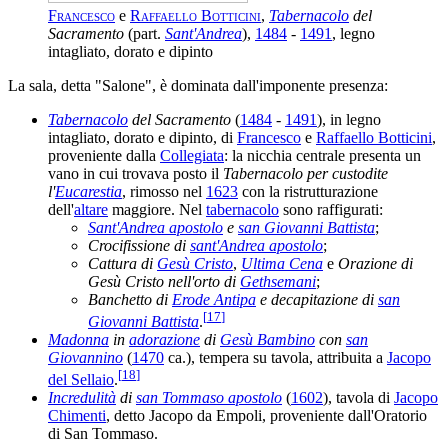
Francesco
e
Raffaello Botticini
,
Tabernacolo
del
Sacramento
(part.
Sant'Andrea
),
1484
-
1491
, legno
intagliato, dorato e dipinto
La sala, detta "Salone", è dominata dall'imponente presenza:
Tabernacolo
del Sacramento
(
1484
-
1491
), in legno
intagliato, dorato e dipinto, di
Francesco
e
Raffaello Botticini
,
proveniente dalla
Collegiata
: la nicchia centrale presenta un
vano in cui trovava posto il
Tabernacolo per custodite
l'
Eucarestia
, rimosso nel
1623
con la ristrutturazione
dell'
altare
maggiore. Nel
tabernacolo
sono raffigurati:
Sant'Andrea apostolo
e
san Giovanni Battista
;
Crocifissione di
sant'Andrea apostolo
;
Cattura di
Gesù Cristo
,
Ultima Cena
e
Orazione di
Gesù Cristo nell'orto di
Gethsemani
;
Banchetto di
Erode Antipa
e decapitazione di
san
[
17
]
Giovanni Battista
.
Madonna
in
adorazione
di
Gesù Bambino
con
san
Giovannino
(
1470
ca.), tempera su tavola, attribuita a
Jacopo
[
18
]
del Sellaio
.
Incredulità
di
san Tommaso apostolo
(
1602
), tavola di
Jacopo
Chimenti
, detto Jacopo da Empoli, proveniente dall'Oratorio
di San Tommaso.