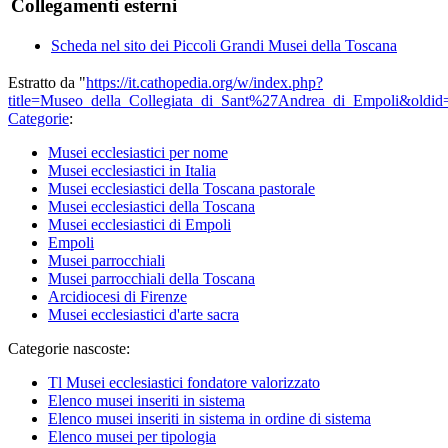
Collegamenti esterni
Scheda nel sito dei Piccoli Grandi Musei della Toscana
Estratto da "
https://it.cathopedia.org/w/index.php?
title=Museo_della_Collegiata_di_Sant%27Andrea_di_Empoli&oldi
Categorie
:
Musei ecclesiastici per nome
Musei ecclesiastici in Italia
Musei ecclesiastici della Toscana pastorale
Musei ecclesiastici della Toscana
Musei ecclesiastici di Empoli
Empoli
Musei parrocchiali
Musei parrocchiali della Toscana
Arcidiocesi di Firenze
Musei ecclesiastici d'arte sacra
Categorie nascoste:
Tl Musei ecclesiastici fondatore valorizzato
Elenco musei inseriti in sistema
Elenco musei inseriti in sistema in ordine di sistema
Elenco musei per tipologia