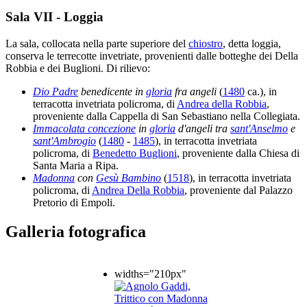
Sala VII - Loggia
La sala, collocata nella parte superiore del
chiostro
, detta loggia,
conserva le terrecotte invetriate, provenienti dalle botteghe dei Della
Robbia e dei Buglioni. Di rilievo:
Dio Padre
benedicente in
gloria
fra angeli
(
1480
ca.), in
terracotta invetriata policroma, di
Andrea della Robbia
,
proveniente dalla Cappella di San Sebastiano nella Collegiata.
Immacolata concezione
in
gloria
d'angeli tra
sant'Anselmo
e
sant'Ambrogio
(
1480
-
1485
), in terracotta invetriata
policroma, di
Benedetto Buglioni
, proveniente dalla Chiesa di
Santa Maria a Ripa.
Madonna
con
Gesù Bambino
(
1518
), in terracotta invetriata
policroma, di
Andrea Della Robbia
, proveniente dal Palazzo
Pretorio di Empoli.
Galleria fotografica
widths="210px"