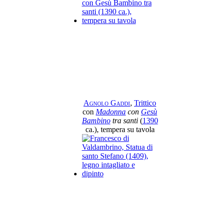
Agnolo Gaddi
,
Trittico
con
Madonna
con
Gesù
Bambino
tra santi
(
1390
ca.), tempera su tavola