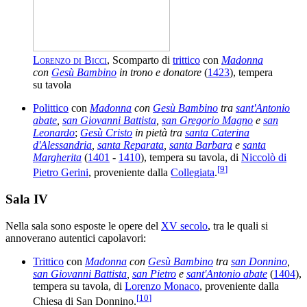
Lorenzo di Bicci
, Scomparto di
trittico
con
Madonna
con
Gesù Bambino
in trono e donatore
(
1423
), tempera
su tavola
Polittico
con
Madonna
con
Gesù Bambino
tra
sant'Antonio
abate
,
san Giovanni Battista
,
san Gregorio Magno
e
san
Leonardo
;
Gesù Cristo
in pietà tra
santa Caterina
d'Alessandria
,
santa Reparata
,
santa Barbara
e
santa
Margherita
(
1401
-
1410
), tempera su tavola, di
Niccolò di
[
9
]
Pietro Gerini
, proveniente dalla
Collegiata
.
Sala IV
Nella sala sono esposte le opere del
XV secolo
, tra le quali si
annoverano autentici capolavori:
Trittico
con
Madonna
con
Gesù Bambino
tra
san Donnino
,
san Giovanni Battista
,
san Pietro
e
sant'Antonio abate
(
1404
),
tempera su tavola, di
Lorenzo Monaco
, proveniente dalla
[
10
]
Chiesa di San Donnino.