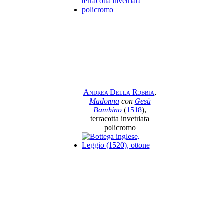
Andrea Della Robbia
,
Madonna
con
Gesù
Bambino
(
1518
),
terracotta invetriata
policromo