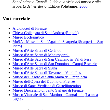
Sant'Andrea a Empoli. Guida alla visita del museo e alla
scoperta del territorio
, Editore Polistampa,
2006
Voci correlate
Arcidiocesi di Firenze
Chiesa Collegiata di Sant'Andrea (Empoli)
Museo Ecclesiastico
MuSA - Musei di Sant'Agata di Scarperia (Scarperia e San
Piero)
Museo d'Arte Sacra di Certaldo
Museo d'Arte Sacra di Montespertoli
Museo d'Arte Sacra di San Casciano in Val di Pesa
Museo d'Arte Sacra di San Donnino a Campi Bisenzio
Museo d'Arte Sacra di Signa
Museo d'Arte Sacra di Tavarnelle Val di Pesa
Museo del Tesoro di Santa Maria dell'Impruneta
Museo dell'Opera del Duomo di Firenze
Museo di Santa Verdiana di Castelfiorentino
Museo Diocesano di Santo Stefano di Firenze
Museo Vicariale di San Martino a Gangalandi (Lastra a
Signa)