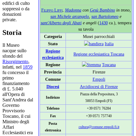
edifici di culto
soppressi o da
Filippo Lippi
,
Madonna
con
Gesù Bambino
in trono,
donazioni
san Michele arcangelo
,
san Bartolomeo
e
private.
sant'Alberto degli Abati
e angeli
(
1430
ca.), tempera
su tavola
Storia
Categoria
Musei parrocchiali
Stato
Italia
Il Museo
nacque sullo
Regione
Regione ecclesiastica Toscana
sfondo del
ecclesiastica
Risorgimento
,
Regione
Toscana
infatti, nel
1859
Provincia
Firenze
fu concesso il
primo
Comune
Empoli
finanziamento
Diocesi
Arcidiocesi di Firenze
di £. 5.040
all'Opera di
Piazza della Prepositura, 3
Indirizzo
Sant'Andrea dal
50053 Empoli (FI)
Governo
Telefono
+39 0571 76284
Provvisorio
Toscano, il cui
Fax
+39 0571 757740
Ministro degli
Posta
Affari
cultura@comune.empoli.fi.it
elettronica
Ecclesiastici era