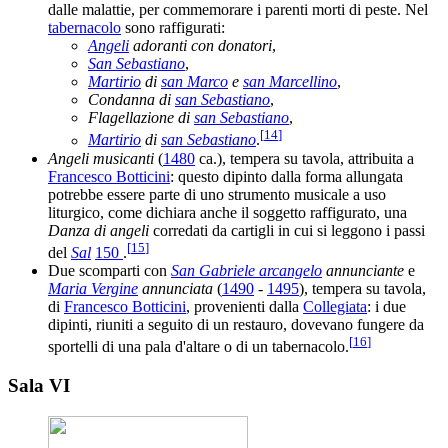
dalle malattie, per commemorare i parenti morti di peste. Nel
tabernacolo
sono raffigurati:
Angeli
adoranti con donatori
,
San Sebastiano
,
Martirio
di
san Marco
e
san Marcellino
,
Condanna di
san Sebastiano
,
Flagellazione di
san Sebastiano
,
[
14
]
Martirio
di
san Sebastiano
.
Angeli musicanti
(
1480
ca.), tempera su tavola, attribuita a
Francesco Botticini
: questo dipinto dalla forma allungata
potrebbe essere parte di uno strumento musicale a uso
liturgico, come dichiara anche il soggetto raffigurato, una
Danza di angeli
corredati da cartigli in cui si leggono i passi
[
15
]
del
Sal
150
.
Due scomparti con
San Gabriele arcangelo
annunciante
e
Maria Vergine
annunciata
(
1490
-
1495
), tempera su tavola,
di
Francesco Botticini
, provenienti dalla
Collegiata
: i due
dipinti, riuniti a seguito di un restauro, dovevano fungere da
[
16
]
sportelli di una pala d'altare o di un tabernacolo.
Sala VI