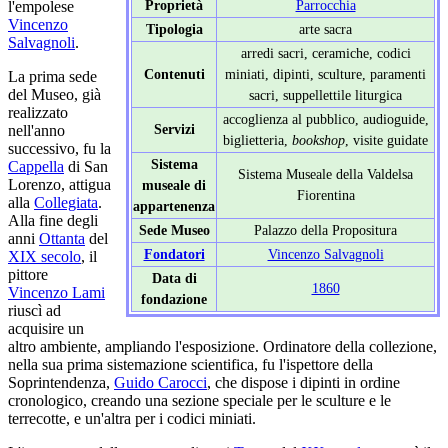
Proprietà
Parrocchia
l'empolese
Vincenzo
Tipologia
arte sacra
Salvagnoli
.
arredi sacri, ceramiche, codici
Contenuti
miniati, dipinti, sculture, paramenti
La prima sede
del Museo, già
sacri, suppellettile liturgica
realizzato
accoglienza al pubblico, audioguide,
Servizi
nell'anno
biglietteria,
bookshop
, visite guidate
successivo, fu la
Sistema
Cappella
di San
Sistema Museale della Valdelsa
Lorenzo, attigua
museale di
Fiorentina
alla
Collegiata
.
appartenenza
Alla fine degli
Sede Museo
Palazzo della Propositura
anni
Ottanta
del
Fondatori
Vincenzo Salvagnoli
XIX secolo
, il
pittore
Data di
1860
Vincenzo Lami
fondazione
riuscì ad
acquisire un
altro ambiente, ampliando l'esposizione. Ordinatore della collezione,
nella sua prima sistemazione scientifica, fu l'ispettore della
Soprintendenza,
Guido Carocci
, che dispose i dipinti in ordine
cronologico, creando una sezione speciale per le sculture e le
terrecotte, e un'altra per i codici miniati.