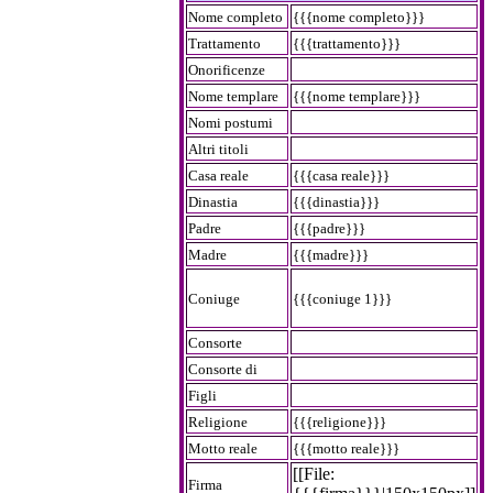
Nome completo
{{{nome completo}}}
Trattamento
{{{trattamento}}}
Onorificenze
Nome templare
{{{nome templare}}}
Nomi postumi
Altri titoli
Casa reale
{{{casa reale}}}
Dinastia
{{{dinastia}}}
Padre
{{{padre}}}
Madre
{{{madre}}}
Coniuge
{{{coniuge 1}}}
Consorte
Consorte di
Figli
Religione
{{{religione}}}
Motto reale
{{{motto reale}}}
[[File:
Firma