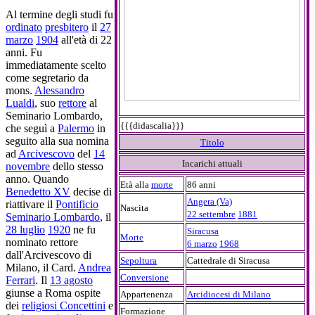
Al termine degli studi fu
ordinato
presbitero
il
27
marzo
1904
all'età di 22
anni. Fu
immediatamente scelto
come segretario da
mons.
Alessandro
Lualdi
, suo
rettore
al
Seminario Lombardo,
{{{didascalia}}}
che seguì a
Palermo
in
seguito alla sua nomina
Titolo
ad
Arcivescovo
del
14
Incarichi attuali
novembre
dello stesso
anno. Quando
Età alla
morte
86 anni
Benedetto XV
decise di
Angera (Va)
riattivare il
Pontificio
Nascita
22 settembre
1881
Seminario Lombardo
, il
28 luglio
1920
ne fu
Siracusa
Morte
nominato rettore
6 marzo
1968
dall'Arcivescovo di
Sepoltura
Cattedrale di Siracusa
Milano, il Card.
Andrea
Conversione
Ferrari
. Il
13 agosto
giunse a Roma ospite
Appartenenza
Arcidiocesi di Milano
dei
religiosi Concettini
e
Formazione