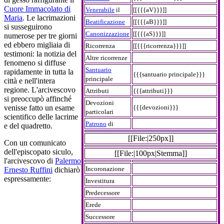
Cuore Immacolato di
Venerabile
il
[[{{{aV}}}]]
Maria
. Le lacrimazioni
Beatificazione
[[{{{aB}}}]]
si susseguirono
Canonizzazione
[[{{{aS}}}]]
numerose per tre giorni
ed ebbero migliaia di
Ricorrenza
[[{{{ricorrenza}}}]]
testimoni: la notizia del
Altre ricorrenze
fenomeno si diffuse
Santuario
rapidamente in tutta la
{{{santuario principale}}}
principale
città e nell'intera
regione. L'arcivescovo
Attributi
{{{attributi}}}
si preoccupò affinché
Devozioni
{{{devozioni}}}
venisse fatto un esame
particolari
scientifico delle lacrime
Patrono
di
e del quadretto.
[[File:|250px]]
Con un comunicato
dell'episcopato siculo,
[[File:|100px|Stemma]]
l'arcivescovo di
Palermo
Incoronazione
Ernesto Ruffini
dichiarò
espressamente:
Investitura
Predecessore
Erede
Successore