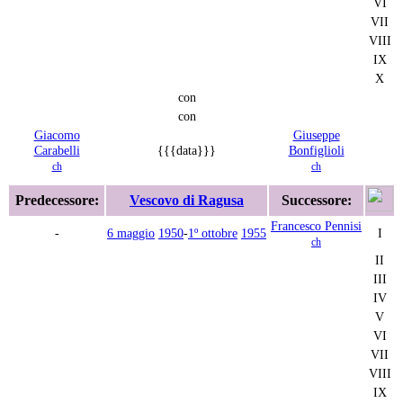
VI
VII
VIII
IX
X
con
con
Giacomo
Giuseppe
Carabelli
{{{data}}}
Bonfiglioli
ch
ch
Predecessore:
Vescovo di Ragusa
Successore:
Francesco Pennisi
-
6 maggio
1950
-
1º ottobre
1955
I
ch
II
III
IV
V
VI
VII
VIII
IX