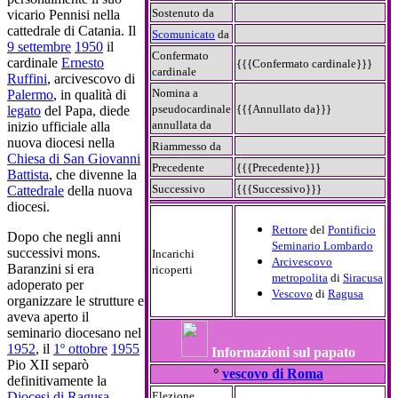
Sostenuto da
vicario Pennisi nella
cattedrale di Catania. Il
Scomunicato
da
9 settembre
1950
il
Confermato
cardinale
Ernesto
{{{Confermato cardinale}}}
cardinale
Ruffini
, arcivescovo di
Nomina a
Palermo
, in qualità di
pseudocardinale
{{{Annullato da}}}
legato
del Papa, diede
annullata da
inizio ufficiale alla
nuova diocesi nella
Riammesso da
Chiesa di San Giovanni
Precedente
{{{Precedente}}}
Battista
, che divenne la
Successivo
{{{Successivo}}}
Cattedrale
della nuova
diocesi.
Rettore
del
Pontificio
Dopo che negli anni
Seminario Lombardo
successivi mons.
Incarichi
Arcivescovo
Baranzini si era
ricoperti
metropolita
di
Siracusa
adoperato per
Vescovo
di
Ragusa
organizzare le strutture e
aveva aperto il
seminario diocesano nel
1952
, il
1º ottobre
1955
Informazioni sul papato
Pio XII separò
°
vescovo di Roma
definitivamente la
Diocesi di Ragusa
Elezione