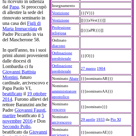
fu ricevuto in udienza
Insegnamento
dal
Papa
. Si preoccupò
di allestire la sede del
Vestizione
{{{V}}}
rinnovato seminario in
Vestizione
[[{{{aVest}}}]]
una casa dei
Figli di
Professione
Maria Immacolata
di
[[{{{aPR}}}]]
religiosa
Padre Piccardo in via
del Mascherone 58.
Ordinato
diacono
In quell'anno, tra i suoi
Ordinazione
primi alunni provenienti
{{{O}}}
presbiterale
dalle diocesi di
Ordinazione
Lombardia ci fu
27 marzo
1904
presbiterale
Giovanni Battista
Montini
, futuro
Nominato
Abate
{{{nominatoAB}}}
cardinale, arcivescovo e
Nominato
Papa Paolo VI,
amministratore
{{{nominatoAA}}}
beatificato
il
19 ottobre
apostolico
2014
. Furono allievi del
Nominato
rettore Baranzini anche
{{{nominato}}}
vescovo
Padre
Giovanni Fausti
,
martire
beatificato il
5
Nominato
29 aprile
1933
da
Pio XI
novembre
2016
e Don
arcivescovo
Secondo Pollo
,
Nominato
beatificato da
Giovanni
{{{nominatoAE}}}
arcieparca