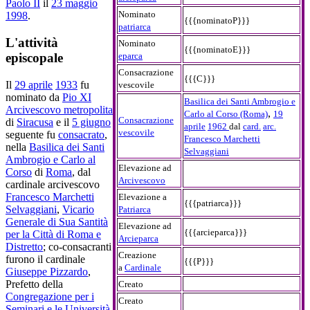
Paolo II
il
23 maggio
Nominato
1998
.
{{{nominatoP}}}
patriarca
L'attività
Nominato
{{{nominatoE}}}
eparca
episcopale
Consacrazione
{{{C}}}
Il
29 aprile
1933
fu
vescovile
nominato da
Pio XI
Basilica dei Santi Ambrogio e
Arcivescovo metropolita
,
Carlo al Corso (Roma)
19
Consacrazione
di
Siracusa
e il
5 giugno
aprile
1962
dal
card.
arc.
vescovile
seguente fu
consacrato
,
Francesco Marchetti
nella
Basilica dei Santi
Selvaggiani
Ambrogio e Carlo al
Elevazione ad
Corso
di
Roma
, dal
Arcivescovo
cardinale arcivescovo
Francesco Marchetti
Elevazione a
{{{patriarca}}}
Selvaggiani
,
Vicario
Patriarca
Generale di Sua Santità
Elevazione ad
{{{arcieparca}}}
per la Città di Roma e
Arcieparca
Distretto
; co-consacranti
Creazione
furono il cardinale
{{{P}}}
a
Cardinale
Giuseppe Pizzardo
,
Prefetto della
Creato
Congregazione per i
Creato
Seminari e le Università