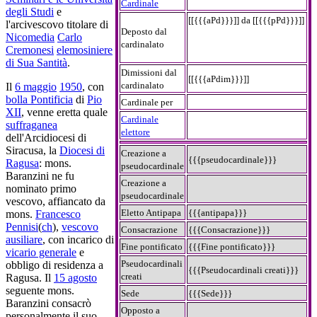
Cardinale
degli Studi
e
[[{{{aPd}}}]] da [[{{{pPd}}}]]
l'arcivescovo titolare di
Deposto dal
Nicomedia
Carlo
cardinalato
Cremonesi
elemosiniere
di Sua Santità
.
Dimissioni dal
[[{{{aPdim}}}]]
cardinalato
Il
6 maggio
1950
, con
bolla Pontificia
di
Pio
Cardinale per
XII
, venne eretta quale
Cardinale
suffraganea
elettore
dell'Arcidiocesi di
Siracusa, la
Diocesi di
Creazione a
{{{pseudocardinale}}}
Ragusa
: mons.
pseudocardinale
Baranzini ne fu
Creazione a
nominato primo
pseudocardinale
vescovo, affiancato da
Eletto Antipapa
{{{antipapa}}}
mons.
Francesco
Pennisi
(
ch
),
vescovo
Consacrazione
{{{Consacrazione}}}
ausiliare
, con incarico di
Fine pontificato
{{{Fine pontificato}}}
vicario generale
e
Pseudocardinali
obbligo di residenza a
{{{Pseudocardinali creati}}}
creati
Ragusa. Il
15 agosto
seguente mons.
Sede
{{{Sede}}}
Baranzini consacrò
Opposto a
personalmente il suo