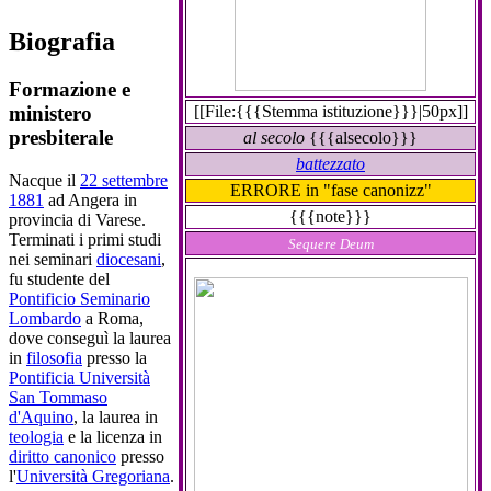
Biografia
Formazione e
[[File:{{{Stemma istituzione}}}|50px]]
ministero
presbiterale
al secolo
{{{alsecolo}}}
battezzato
Nacque il
22 settembre
ERRORE in "fase canonizz"
1881
ad Angera in
{{{note}}}
provincia di Varese.
Terminati i primi studi
Sequere Deum
nei seminari
diocesani
,
fu studente del
Pontificio Seminario
Lombardo
a Roma,
dove conseguì la laurea
in
filosofia
presso la
Pontificia Università
San Tommaso
d'Aquino
, la laurea in
teologia
e la licenza in
diritto canonico
presso
l'
Università Gregoriana
.