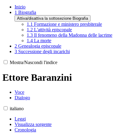
Inizio
1
Biografia
Attiva/disattiva la sottosezione Biografia
1.1
Formazione e ministero presbiterale
1.2
L'attività episcopale
1.3
Il fenomeno della Madonna delle lacrime
1.4
La morte
2
Genealogia episcopale
3
Successione degli incarichi
Mostra/Nascondi l'indice
Ettore Baranzini
Voce
Dialogo
italiano
Leggi
Visualizza sorgente
Cronologia