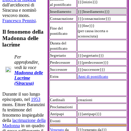
{{{inizio}}}
dall'arcidiocesi di
al pontificato
Siracusa e nominò
Insediamento
{{{Insediamento}}}
vescovo mons.
Consacrazione
{{{consacrazione}}}
Francesco Pennisi
.
{{{fine}}}
Fine del
(per causa incerta o
Il fenomeno della
pontificato
sconosciuta)
Madonna delle
Durata del
lacrime
pontificato
Segretario
{{{segretario}}}
Per
approfondire,
Predecessore
{{{predecessore}}}
vedi la voce
Successore
{{{successore}}}
Madonna delle
Extra
Anni di pontificato
Lacrime
(Siracusa)
Durante il suo lungo
episcopato, nel
1953
Cardinali
creazioni
mons. Ettore Baranzini
Proclamazioni
fu testimone del
Antipapi
{{{antipapi}}}
fenomeno inspiegabile
della
lacrimazione della
Eventi
Madonna
in un quadro
Venerato
da
{{{venerato da}}}
di gesso raffigurante il