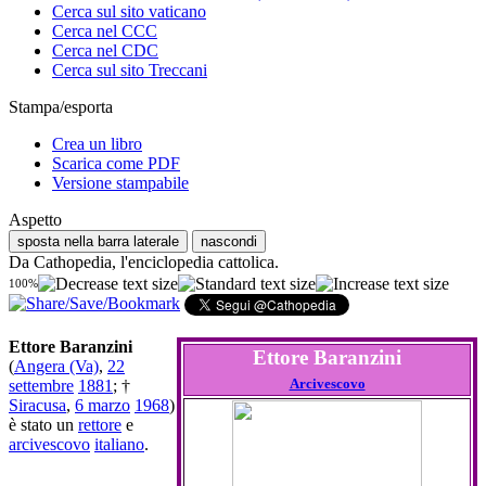
Cerca sul sito vaticano
Cerca nel CCC
Cerca nel CDC
Cerca sul sito Treccani
Stampa/esporta
Crea un libro
Scarica come PDF
Versione stampabile
Aspetto
sposta nella barra laterale
nascondi
Da Cathopedia, l'enciclopedia cattolica.
100%
Ettore Baranzini
Ettore Baranzini
(
Angera (Va)
,
22
Arcivescovo
settembre
1881
; †
Siracusa
,
6 marzo
1968
)
è stato un
rettore
e
arcivescovo
italiano
.