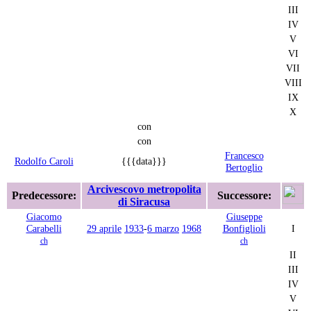
III
IV
V
VI
VII
VIII
IX
X
con
con
Francesco
Rodolfo Caroli
{{{data}}}
Bertoglio
Arcivescovo metropolita
Predecessore:
Successore:
di Siracusa
Giacomo
Giuseppe
Carabelli
29 aprile
1933
-
6 marzo
1968
Bonfiglioli
I
ch
ch
II
III
IV
V