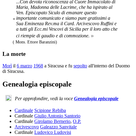
...Con devota riconoscenza al Cuore Immacolato di
Maria, Madonna delle Lacrime, che ha ispirato al
Ven. Episcopato Siculo di emanare questo
importante comunicato e siamo pure gratissimi a
«
Sua Eminenza Rev.ma il Card. Arcivescovo Ruffini e
a tutti gli Ecc.mi Vescovi di Sicilia per il loro atto che
»
ci riempie di gaudio e di commozione.
( Mons. Ettore Baranzini)
La morte
Morì
il
6 marzo
1968
a Siracusa e fu
sepolto
all'interno del Duomo
di Siracusa.
Genealogia episcopale
Per approfondire, vedi la voce
Genealogia episcopale
Cardinale
Scipione Rebiba
Cardinale
Giulio Antonio Santorio
Cardinale
Girolamo Bernerio
,
O.P.
Arcivescovo
Galeazzo Sanvitale
Cardinale
Ludovico Ludovisi