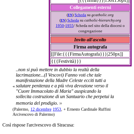
{{{firma}}}|150x150px]]
Collegamenti esterni
(
)
Scheda
su
gcatholic.org
EN
(
)
Scheda
su
catholic-hierarchy.org
EN
1950
-
1955
/ Scheda nel sito della diocesi o
congregazione
Invito all'ascolto
Firma autografa
[[File:{{{FirmaAutografa}}}|250px]]
{{{Festività}}}
..non si può mettere in dubbio la realtà della
lacrimazione...(I Vescovi) Fanno voti che tale
manifestazione della Madre Celeste ecciti tutti a
salutare penitenza e a più viva devozione verso il
«
"Cuore Immacolato di Maria" auspicando la
sollecita costruzione di un Santuario che perpetui la
»
memoria del prodigio.
(Palermo,
12 dicembre
1953
, + Ernesto Cardinale Ruffini
Arcivescovo di Palermo)
Così rispose l'arcivescovo di Siracusa: