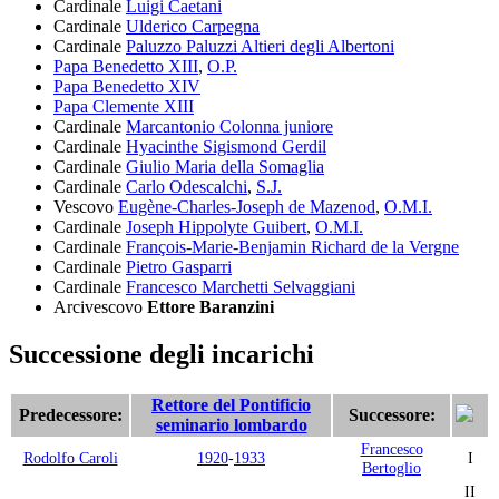
Cardinale
Luigi Caetani
Cardinale
Ulderico Carpegna
Cardinale
Paluzzo Paluzzi Altieri degli Albertoni
Papa Benedetto XIII
,
O.P.
Papa Benedetto XIV
Papa Clemente XIII
Cardinale
Marcantonio Colonna juniore
Cardinale
Hyacinthe Sigismond Gerdil
Cardinale
Giulio Maria della Somaglia
Cardinale
Carlo Odescalchi
,
S.J.
Vescovo
Eugène-Charles-Joseph de Mazenod
,
O.M.I.
Cardinale
Joseph Hippolyte Guibert
,
O.M.I.
Cardinale
François-Marie-Benjamin Richard de la Vergne
Cardinale
Pietro Gasparri
Cardinale
Francesco Marchetti Selvaggiani
Arcivescovo
Ettore Baranzini
Successione degli incarichi
Rettore del Pontificio
Predecessore:
Successore:
seminario lombardo
Francesco
Rodolfo Caroli
1920
-
1933
I
Bertoglio
II