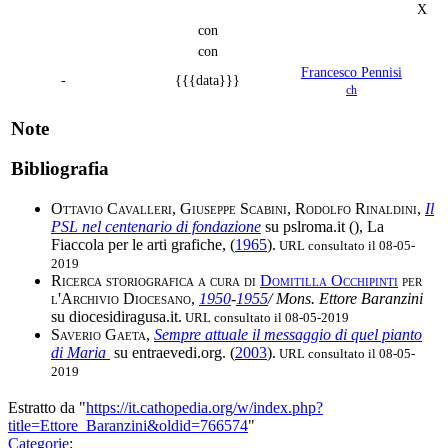
X
con
con
Francesco Pennisi
-
{{{data}}}
ch
Note
Bibliografia
Ottavio Cavalleri, Giuseppe Scabini, Rodolfo Rinaldini
,
Il
PSL nel centenario di fondazione
su pslroma.it (
), La
Fiaccola per le arti grafiche, (
1965
).
URL consultato il 08-05-
2019
Ricerca storiografica a cura di
Domitilla Occhipinti
per
l'Archivio Diocesano
,
1950
-
1955
/ Mons. Ettore Baranzini
su diocesidiragusa.it.
URL consultato il 08-05-2019
Saverio Gaeta
,
Sempre attuale il messaggio di quel pianto
di Maria
su entraevedi.org. (
2003
).
URL consultato il 08-05-
2019
Estratto da "
https://it.cathopedia.org/w/index.php?
title=Ettore_Baranzini&oldid=766574
"
Categorie
: