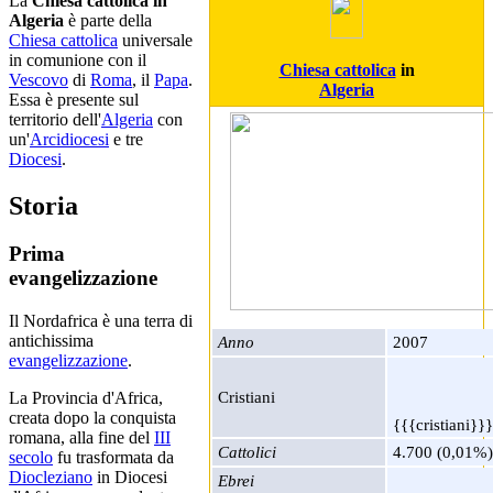
La
Chiesa cattolica in
Algeria
è parte della
Chiesa cattolica
universale
in comunione con il
Chiesa cattolica
in
Vescovo
di
Roma
, il
Papa
.
Algeria
Essa è presente sul
territorio dell'
Algeria
con
un'
Arcidiocesi
e tre
Diocesi
.
Storia
Prima
evangelizzazione
Il Nordafrica è una terra di
antichissima
Anno
2007
evangelizzazione
.
Cristiani
La Provincia d'Africa,
creata dopo la conquista
{{{cristiani}}}
romana, alla fine del
III
Cattolici
4.700 (0,01%)
secolo
fu trasformata da
Diocleziano
in Diocesi
Ebrei