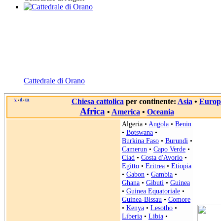
Cattedrale di Orano
v
d
m
Chiesa cattolica
per continente:
Asia
•
Europ
•
•
Africa
•
America
•
Oceania
Algeria
•
Angola
•
Benin
•
Botswana
•
Burkina Faso
•
Burundi
•
Camerun
•
Capo Verde
•
Ciad
•
Costa d'Avorio
•
Egitto
•
Eritrea
•
Etiopia
•
Gabon
•
Gambia
•
Ghana
•
Gibuti
•
Guinea
•
Guinea Equatoriale
•
Guinea-Bissau
•
Comore
•
Kenya
•
Lesotho
•
Liberia
•
Libia
•