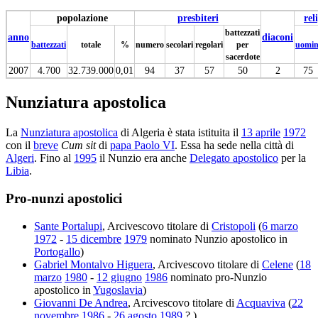
popolazione
presbiteri
rel
battezzati
anno
diaconi
battezzati
totale
%
numero
secolari
regolari
per
uomin
sacerdote
2007
4.700
32.739.000
0,01
94
37
57
50
2
75
Nunziatura apostolica
La
Nunziatura apostolica
di Algeria è stata istituita il
13 aprile
1972
con il
breve
Cum sit
di
papa Paolo VI
. Essa ha sede nella città di
Algeri
. Fino al
1995
il Nunzio era anche
Delegato apostolico
per la
Libia
.
Pro-nunzi apostolici
Sante Portalupi
, Arcivescovo titolare di
Cristopoli
(
6 marzo
1972
-
15 dicembre
1979
nominato Nunzio apostolico in
Portogallo
)
Gabriel Montalvo Higuera
, Arcivescovo titolare di
Celene
(
18
marzo
1980
-
12 giugno
1986
nominato pro-Nunzio
apostolico in
Yugoslavia
)
Giovanni De Andrea
, Arcivescovo titolare di
Acquaviva
(
22
novembre
1986
-
26 agosto
1989
? )