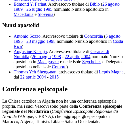
Edmond Y. Farhat
, Arcivescovo titolare di
Biblo
(
26 agosto
1989
-
26 luglio
1995
nominato Nunzio apostolico in
Macedonia
e
Slovenia
)
Nunzi apostolici
Antonio Sozzo
, Arcivescovo titolare di
Concordia
(
5 agosto
1995
-
23 maggio
1998
nominato Nunzio apostolico in
Costa
Rica
)
Augustine Kasujja
, Arcivescovo titolare di
Cesarea di
Numidia
(
26 maggio
1998
-
22 aprile
2004
nominato Nunzio
apostolico in
Madagascar
e nelle isole
Seychelles
e Delegato
apostolico nelle isole
Comore
)
Thomas Yeh Sheng-nan
, arcivescovo titolare di
Leptis Magna
,
dal
22 aprile
2004
-
2015
Conferenza episcopale
La Chiesa cattolica in Algeria non ha una conferenza episcopale
propria, ma i suoi Vescovi sono parte della
Conferenza episcopale
regionale del Nordafrica
(
Conférence Episcopale Regionale du
Nord de l'Afrique
, CERNA), che raggruppa gli episcopati di
Marocco, Algeria, Tunisia, Libia e Sahara Occidentale.