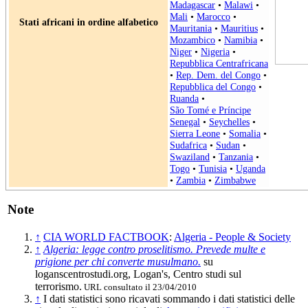
Madagascar
•
Malawi
•
Mali
•
Marocco
•
Stati africani in ordine alfabetico
Mauritania
•
Mauritius
•
Mozambico
•
Namibia
•
Niger
•
Nigeria
•
Repubblica Centrafricana
•
Rep. Dem. del Congo
•
Repubblica del Congo
•
Ruanda
•
São Tomé e Príncipe
Senegal
•
Seychelles
•
Sierra Leone
•
Somalia
•
Sudafrica
•
Sudan
•
Swaziland
•
Tanzania
•
Togo
•
Tunisia
•
Uganda
•
Zambia
•
Zimbabwe
Note
↑
CIA WORLD FACTBOOK
:
Algeria - People & Society
↑
Algeria: legge contro proselitismo. Prevede multe e
prigione per chi converte musulmano.
su
loganscentrostudi.org, Logan's, Centro studi sul
terrorismo.
URL consultato il 23/04/2010
↑
I dati statistici sono ricavati sommando i dati statistici delle