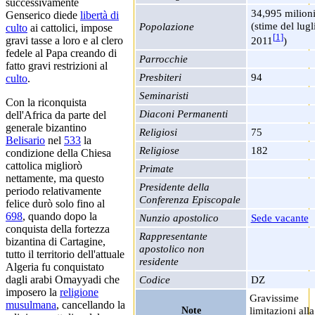
successivamente
34,995 milion
Genserico diede
libertà di
(stime del lugl
Popolazione
culto
ai cattolici, impose
[
1
]
gravi tasse a loro e al clero
2011
)
fedele al Papa creando di
Parrocchie
fatto gravi restrizioni al
Presbiteri
94
culto
.
Seminaristi
Con la riconquista
Diaconi Permanenti
dell'Africa da parte del
generale bizantino
Religiosi
75
Belisario
nel
533
la
Religiose
182
condizione della Chiesa
cattolica migliorò
Primate
nettamente, ma questo
Presidente della
periodo relativamente
Conferenza Episcopale
felice durò solo fino al
698
, quando dopo la
Nunzio apostolico
Sede vacante
conquista della fortezza
Rappresentante
bizantina di Cartagine,
apostolico non
tutto il territorio dell'attuale
residente
Algeria fu conquistato
dagli arabi Omayyadi che
Codice
DZ
imposero la
religione
Gravissime
musulmana
, cancellando la
limitazioni alla
Note