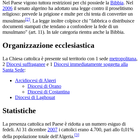
Nel Paese vigono tuttora restrizioni per chi possiede la
Bibbia
. Nel
2006
il senato algerino ha adottato una legge contro il proselitismo
religioso: prevede la prigione e multe per chi tenta di convertire un
[
2
]
musulmano
. La legge inoltre colpisce chi "fabbrica o distribuisce
documenti stampati che tendano a confondere la fede di un
musulmano" (art. 11). In tale categoria rientra anche la Bibbia.
Organizzazione ecclesiastica
La Chiesa cattolica è presente sul territorio con 1 sede
metropolitana
,
2
Diocesi suffraganee
e 1
Diocesi immediatamente soggetta alla
Santa Sede
:
Arcidiocesi di Algeri
Diocesi di Orano
Diocesi di Costantina
Diocesi di Laghouat
Statistiche
La presenza cattolica nel Paese è ridotta a un numero esiguo di
fedeli. Al 31 dicembre
2007
i cattolici erano 4.700, pari allo 0,01%
[
3
]
della popolazione totale dell'Algeria.