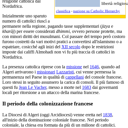
religione cattolica dal
libertà religios
Nordafrica.
classifica
-
nazione su Catholic Hierarchy
Inizialmente uno sparuto
numero di cattolici riuscì a
permanere nella regione, pagando tasse supplementari (
jizya
e
kharāj
) per essere considerati
dhimmi
, ovvero persone protette, ma
con minori diritti dei musulmani. Col passare del tempo però costoro
furono costretti da vari motivi pratici a convertirsi all'islamismo o a
espatriare, cosicché agli inizi del
XII secolo
dopo le restrizioni
imposte dai califfi Almohadi non vi fu più traccia di cattolici in
Nordafrica.
La presenza cattolica riprese con la
missione
nel
1646
, quando ad
Algeri arrivarono i
missionari
Lazzaristi
, cui venne permessa la
permanenza nel Paese in qualità di
cappellani
del console francese.
Loro stessi in seguito assunsero la carica di consoli. Il più famoso di
questi fu
Jean Le Vacher
, messo a morte nel
1683
dai governanti
locali per ritorsione a un attacco della marina francese.
Il periodo della colonizzazione francese
La Diocesi di Algeri (oggi Arcidiocesi) venne eretta nel
1838
,
all'inizio della dominazione coloniale francese. Nel periodo
coloniale, la chiesa era formata da più di un milione di cattolici.