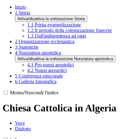
Inizio
1
Storia
Attiva/disattiva la sottosezione Storia
1.1
Prima evangelizzazione
1.2
Il periodo della colonizzazione francese
1.3
Dall'indipendenza ad oggi
2
Organizzazione ecclesiastica
3
Statistiche
4
Nunziatura apostolica
Attiva/disattiva la sottosezione Nunziatura apostolica
4.1
Pro-nunzi apostolici
4.2
Nunzi apostolici
5
Conferenza episcopale
6
Galleria fotografica
Mostra/Nascondi l'indice
Chiesa Cattolica in Algeria
Voce
Dialogo