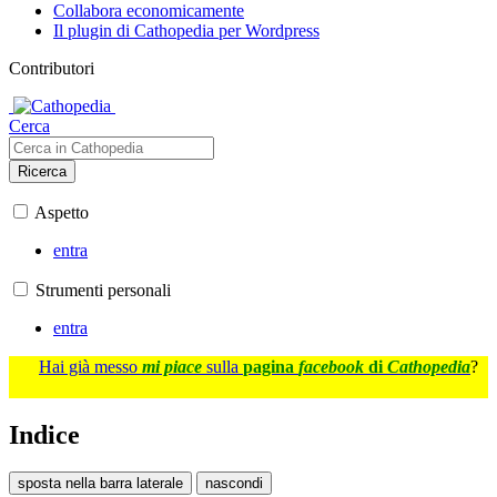
Collabora economicamente
Il plugin di Cathopedia per Wordpress
Contributori
Cerca
Ricerca
Aspetto
entra
Strumenti personali
entra
Hai già messo
mi piace
sulla
pagina
facebook
di
Cathopedia
?
Indice
sposta nella barra laterale
nascondi