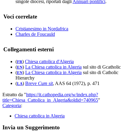
singole diocesi, riportati dagli
Annuari pontifici
.
Voci correlate
Cristianesimo in Nordafrica
Charles de Foucauld
Collegamenti esterni
(
)
Chiesa cattolica d'Algeria
FR
(
)
La Chiesa cattolica in Algeria
sul sito di Gcatholic
EN
(
)
La Chiesa cattolica in Algeria
sul sito di Catholic
EN
Hierarchy
(
)
Breve
Cum sit
, AAS 64 (1972), p. 471
LA
Estratto da "
https://it.cathopedia.org/w/index.php?
title=Chiesa_Cattolica_in_Algeria&oldid=740965
"
Categoria
:
Chiesa cattolica in Algeria
Invia un Suggerimento