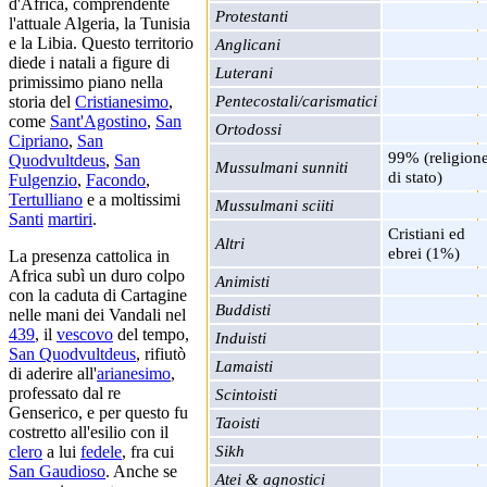
d'Africa, comprendente
Protestanti
l'attuale Algeria, la Tunisia
e la Libia. Questo territorio
Anglicani
diede i natali a figure di
Luterani
primissimo piano nella
Pentecostali/carismatici
storia del
Cristianesimo
,
come
Sant'Agostino
,
San
Ortodossi
Cipriano
,
San
99% (religion
Quodvultdeus
,
San
Mussulmani sunniti
di stato)
Fulgenzio
,
Facondo
,
Tertulliano
e a moltissimi
Mussulmani sciiti
Santi
martiri
.
Cristiani ed
Altri
ebrei (1%)
La presenza cattolica in
Africa subì un duro colpo
Animisti
con la caduta di Cartagine
Buddisti
nelle mani dei Vandali nel
439
, il
vescovo
del tempo,
Induisti
San Quodvultdeus
, rifiutò
Lamaisti
di aderire all'
arianesimo
,
professato dal re
Scintoisti
Genserico, e per questo fu
Taoisti
costretto all'esilio con il
Sikh
clero
a lui
fedele
, fra cui
San Gaudioso
. Anche se
Atei & agnostici