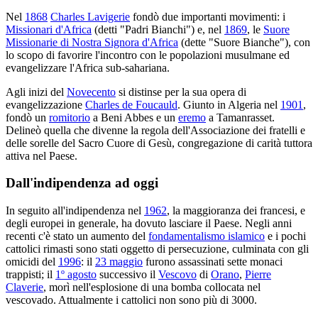
Nel
1868
Charles Lavigerie
fondò due importanti movimenti: i
Missionari d'Africa
(detti "Padri Bianchi") e, nel
1869
, le
Suore
Missionarie di Nostra Signora d'Africa
(dette "Suore Bianche"), con
lo scopo di favorire l'incontro con le popolazioni musulmane ed
evangelizzare l'Africa sub-sahariana.
Agli inizi del
Novecento
si distinse per la sua opera di
evangelizzazione
Charles de Foucauld
. Giunto in Algeria nel
1901
,
fondò un
romitorio
a Beni Abbes e un
eremo
a Tamanrasset.
Delineò quella che divenne la regola dell'Associazione dei fratelli e
delle sorelle del Sacro Cuore di Gesù, congregazione di carità tuttora
attiva nel Paese.
Dall'indipendenza ad oggi
In seguito all'indipendenza nel
1962
, la maggioranza dei francesi, e
degli europei in generale, ha dovuto lasciare il Paese. Negli anni
recenti c'è stato un aumento del
fondamentalismo islamico
e i pochi
cattolici rimasti sono stati oggetto di persecuzione, culminata con gli
omicidi del
1996
: il
23 maggio
furono assassinati sette monaci
trappisti; il
1º agosto
successivo il
Vescovo
di
Orano
,
Pierre
Claverie
, morì nell'esplosione di una bomba collocata nel
vescovado. Attualmente i cattolici non sono più di 3000.