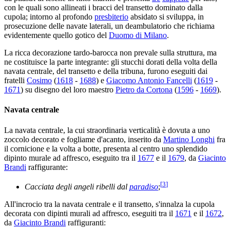
con le quali sono allineati i bracci del transetto dominato dalla
cupola; intorno al profondo
presbiterio
absidato si sviluppa, in
prosecuzione delle navate laterali, un deambulatorio che richiama
evidentemente quello gotico del
Duomo di Milano
.
La ricca decorazione tardo-barocca non prevale sulla struttura, ma
ne costituisce la parte integrante: gli stucchi dorati della volta della
navata centrale, del transetto e della tribuna, furono eseguiti dai
fratelli
Cosimo
(
1618
-
1688
) e
Giacomo Antonio Fancelli
(
1619
-
1671
) su disegno del loro maestro
Pietro da Cortona
(
1596
-
1669
).
Navata centrale
La navata centrale, la cui straordinaria verticalità è dovuta a uno
zoccolo decorato e fogliame d'acanto, inserito da
Martino Longhi
fra
il cornicione e la volta a botte, presenta al centro uno splendido
dipinto murale ad affresco, eseguito tra il
1677
e il
1679
, da
Giacinto
Brandi
raffigurante:
[
3
]
Cacciata degli angeli ribelli dal
paradiso
;
All'incrocio tra la navata centrale e il transetto, s'innalza la cupola
decorata con dipinti murali ad affresco, eseguiti tra il
1671
e il
1672
,
da
Giacinto Brandi
raffiguranti: