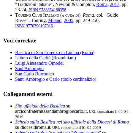
"Tradizioni italiane", Newton & Compton,
Roma
,
2017
, pp.
23-24,
ISBN 9788854188358
Touring Club Italiano (a cura di)
,
Roma
, col. "Guide
Rosse", Touring,
Milano
,
2005
, pp. 249-250,
ISBN 9770390107016
Voci correlate
Basilica di San Lorenzo in Lucina (Roma)
Istituto della Carità
(
Rosminiani
)
Luigi Alessandro Omodei
Sant'Ambrogio
San Carlo Borromeo
Santi Ambrogio e Carlo (titolo cardinalizio)
Collegamenti esterni
Sito ufficiale della Basilica
su
arciconfraternitasantiambrogioecarlo.it.
URL consultato il 05-04-
2019
Scheda sulla Basilica nel sito ufficiale della Diocesi di Roma
su diocesidiroma.it.
URL consultato il 01-05-2019
Scheda sulla Basilica nel sito "Roma segreta"
su