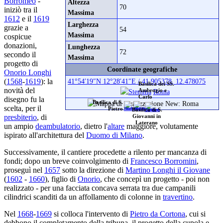
Borromeo
-
Altezza
70
iniziò tra il
Massima
1612
e il
1619
Larghezza
grazie a
54
Massima
cospicue
donazioni,
Lunghezza
72
secondo il
Massima
progetto di
Coordinate geografiche
Onorio Longhi
41°54′19″N
12°28′41″E
/
41.905378
,
12.478075
(
1568
-
1619
): la
Basilica dei SS.
novità del
Roma
Ambrogio e
Carlo
disegno fu la
Basilica di S.
scelta, per il
Pietro
Basilica di S.
presbiterio
, di
Giovanni in
Laterano
un ampio
deambulatorio
, dietro l'
altare
maggiore, volutamente
ispirato all'architettura del
Duomo di Milano
.
Successivamente, il cantiere procedette a rilento per mancanza di
fondi; dopo un breve coinvolgimento di
Francesco Borromini
,
proseguì nel
1657
sotto la direzione di
Martino Longhi il Giovane
(
1602
-
1660
), figlio di
Onorio
, che concepì un progetto - poi non
realizzato - per una facciata concava serrata tra due campanili
cilindrici scanditi da un affollamento di colonne in
travertino
.
Nel
1668
-
1669
si colloca l'intervento di
Pietro da Cortona
, cui si
debbono il completamento della tribuna, il progetto della cupola e