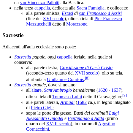
da
san Vincenzo Pallotti
alla Basilica.
nella terza
cappella
, dedicata alla
Sacra Famiglia
, è collocato:
alla parete sinistra,
Estasi
di
san Francesco d'Assisi
(fine del
XVI secolo
), olio su tela di
Pier Francesco
Mazzucchelli
detto il
Morazzone
.
Sacrestie
Adiacenti all'aula ecclesiale sono poste:
Sacrestia
papale
, oggi
cappella
feriale, nella quale si
conserva:
alla parete destra,
Crocifissione di Gesù Cristo
(secondo-terzo quarto del
XVII secolo
), olio su tela,
[
8
]
attribuita a
Guillaume Courtois
.
Sacrestia
grande
, dove si notano:
all'
altare
,
Sant'Ambrogio
benedicente
(
1620
-
1637
),
[
9
]
olio su tela di
Tommaso Luini
detto il Caravaggino;
alle pareti laterali,
Armadi
(
1682
ca.), in legno intagliato
di
Pietro Gigli
;
sopra le porte d'ingresso,
Busti dei cardinali
Luigi
Alessandro Omodei
e
Ferdinando d'Adda
(primo
quarto del
XVIII secolo
), in marmo di
Agostino
Cornacchini
.