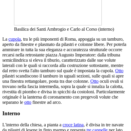
Basilica dei Santi Ambrogio e Carlo al Corso (interno)
La
cupola
, tra le più imponenti di Roma, appoggia su un tamburo,
aperto da finestre e plasmato da pilastri e colonne libere. Per poterla
ammirare in tutta la sua eleganza e accuratezza strutturale occorre
recarsi nella retrostante piazza Augusto Imperatore: dalla tribuna
semicilindrica si eleva il tiburio, caratterizzato dalle sue volute
laterali con le quali si raccorda alla costruzione sottostante, mentre
dal retro svetta l'alto tamburo sul quale è impostata la cupola.
Otto
pilastri scandiscono il tamburo in uguali sezioni, sulle quali si apre
una finestra rettangolare, posta tra due colonne.
Otto
oculi ovali si
trovano nella fascia intermedia, sopra la quale si innalza la calotta,
rivestita di piombo e divisa in spicchi da costoloni. Particolarmente
originale è la lanterna di coronamento con pregevoli volute che
separano le
otto
finestre ad arco.
Interno
L'interno della chiesa, a pianta a
croce latina
, è divisa in tre navate
da pilastri di lesene in finto marmo e presenta
tre
cappelle
per lato,