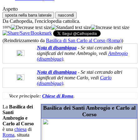
Aspetto
sposta nella barra laterale
nascondi
Da Cathopedia, l'enciclopedia cattolica.
100%
(Reindirizzamento da
Basilica di San Carlo al Corso (Roma)
)
Nota di disambigua
- Se stai cercando altri
significati del nome Ambrogio, vedi
Ambrogio
(disambigua)
.
Nota di disambigua
- Se stai cercando altri
significati del nome Carlo, vedi
Carlo
(disambigua)
.
Voce principale:
Chiese di Roma
.
La
Basilica dei
Basilica dei Santi Ambrogio e Carlo al
Santi
Corso
Ambrogio e
Carlo al Corso
è una
chiesa
di
Roma
, situata