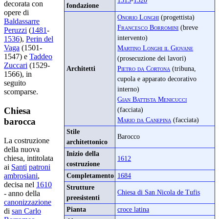
decorata con
fondazione
opere di
Onorio Longhi
(progettista)
Baldassarre
Francesco Borromini
(breve
Peruzzi
(
1481
-
intervento)
1536
),
Perin del
Vaga
(1501-
Martino Longhi il Giovane
1547) e
Taddeo
(prosecuzione dei lavori)
Zuccari
(1529-
Architetti
Pietro da Cortona
(tribuna,
1566), in
cupola e apparato decorativo
seguito
interno)
scomparse.
Gian Battista Menicucci
(facciata)
Chiesa
Mario da Canepina
(facciata)
barocca
Stile
Barocco
La costruzione
architettonico
della nuova
Inizio della
chiesa, intitolata
1612
costruzione
ai
Santi
patroni
Completamento
1684
ambrosiani
,
decisa nel
1610
Strutture
Chiesa di San Nicola de Tufis
- anno della
preesistenti
canonizzazione
Pianta
croce latina
di
san Carlo