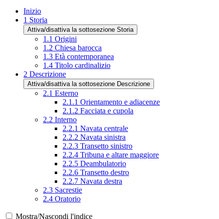
Inizio
1
Storia
Attiva/disattiva la sottosezione Storia
1.1
Origini
1.2
Chiesa barocca
1.3
Età contemporanea
1.4
Titolo cardinalizio
2
Descrizione
Attiva/disattiva la sottosezione Descrizione
2.1
Esterno
2.1.1
Orientamento e adiacenze
2.1.2
Facciata e cupola
2.2
Interno
2.2.1
Navata centrale
2.2.2
Navata sinistra
2.2.3
Transetto sinistro
2.2.4
Tribuna e altare maggiore
2.2.5
Deambulatorio
2.2.6
Transetto destro
2.2.7
Navata destra
2.3
Sacrestie
2.4
Oratorio
Mostra/Nascondi l'indice