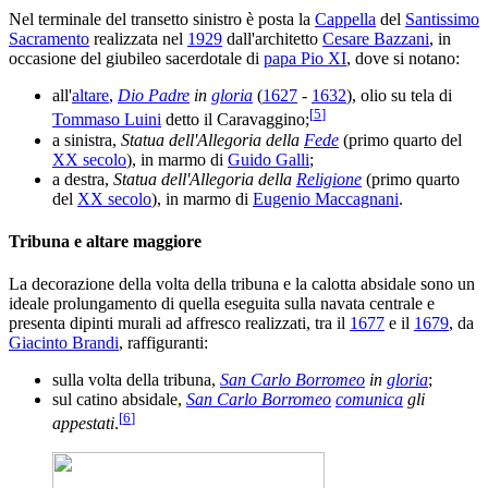
Nel terminale del transetto sinistro è posta la
Cappella
del
Santissimo
Sacramento
realizzata nel
1929
dall'architetto
Cesare Bazzani
, in
occasione del giubileo sacerdotale di
papa Pio XI
, dove si notano:
all'
altare
,
Dio Padre
in
gloria
(
1627
-
1632
), olio su tela di
[
5
]
Tommaso Luini
detto il Caravaggino;
a sinistra,
Statua dell'Allegoria della
Fede
(primo quarto del
XX secolo
), in marmo di
Guido Galli
;
a destra,
Statua dell'Allegoria della
Religione
(primo quarto
del
XX secolo
), in marmo di
Eugenio Maccagnani
.
Tribuna e altare maggiore
La decorazione della volta della tribuna e la calotta absidale sono un
ideale prolungamento di quella eseguita sulla navata centrale e
presenta dipinti murali ad affresco realizzati, tra il
1677
e il
1679
, da
Giacinto Brandi
, raffiguranti:
sulla volta della tribuna,
San Carlo Borromeo
in
gloria
;
sul catino absidale,
San Carlo Borromeo
comunica
gli
[
6
]
appestati
.