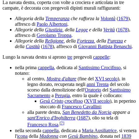
La navata destra, coperta con volte a crociera e articolata in tre
campate, è decorata con pregevoli dipinti murali raffiguranti:
Allegoria della
Temperanza
che rafforza la
Volontà
(
1679
),
affresco di
Paolo Albertoni
.
Allegorie della
Giustizia
, della
Legge
e della
Verità
(
1678
),
affresco di
Gerolamo Troppa
.
Allegorie della
Religione
, della
Fortezza
, della
Purezza
e
della
Castità
(
1678
), affresco di
Giovanni Battista Benaschi
.
Lungo la navata destra si aprono
tre
pregevoli
cappelle
:
nella prima
cappella
, dedicata al
Santissimo Crocifisso
, si
notano:
al centro,
Mostra d'altare
(fine del
XVI secolo
), in
legno dorato, recuperata negli
anni Trenta
del secolo
scorso dalla demolizione dell'
Oratorio
del
Santissimo
Sacramento
a
Perugia
, entro la quale è collocato:
Gesù Cristo
crocifisso
(
XVII secolo
), in peperino
stuccato di
Francesco Cavallini
;
alla parete destra,
San Benedetto da Norcia
appare a
sant'Enrico d'Inghilterra
(
1687
), olio su tela di
[
7
]
Francesco Rosa
.
nella seconda
cappella
, dedicata a
Maria Ausiliatrice
, si venera
l'
icona
della
Madonna
con
Gesù Bambino
, donata nel
1839