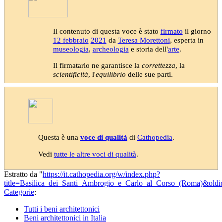
Il contenuto di questa voce è stato
firmato
il giorno
12 febbraio
2021
da
Teresa Morettoni
, esperta in
museologia
,
archeologia
e storia dell'
arte
.
Il firmatario ne garantisce la
correttezza
, la
scientificità
, l'
equilibrio
delle sue parti.
Questa è una
voce di qualità
di
Cathopedia
.
Vedi
tutte le altre voci di qualità
.
Estratto da "
https://it.cathopedia.org/w/index.php?
title=Basilica_dei_Santi_Ambrogio_e_Carlo_al_Corso_(Roma)&old
Categorie
:
Tutti i beni architettonici
Beni architettonici in Italia