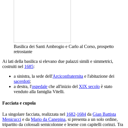
Basilica dei Santi Ambrogio e Carlo al Corso, prospetto
retrostante
Ai lati della basilica si elevano due palazzi simili e simmetrici,
costruiti nel
1685
:
a sinistra, la sede dell'
Arciconfraternita
e l'abitazione dei
sacerdoti
;
a destra, l'
ospedale
che all'inizio del
XIX secolo
è stato
venduto alla famiglia Vitelli.
Facciata e cupola
La singolare facciata, realizzata nel
1682
-
1684
da
Gian Battista
Menicucci
e da
Mario da Canepina
, si presenta a un solo ordine,
tripartito da colossali semicolonne e lesene con capitelli corinzi. Tra