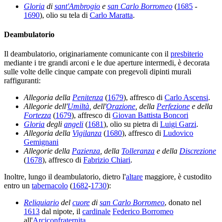
Gloria
di
sant'Ambrogio
e
san Carlo Borromeo
(
1685
-
1690
), olio su tela di
Carlo Maratta
.
Deambulatorio
Il deambulatorio, originariamente comunicante con il
presbiterio
mediante i tre grandi arconi e le due aperture intermedi, è decorata
sulle volte delle cinque campate con pregevoli dipinti murali
raffiguranti:
Allegoria della
Penitenza
(
1679
), affresco di
Carlo Ascensi
.
Allegorie dell'
Umiltà
, dell'
Orazione
, della
Perfezione
e della
Fortezza
(
1679
), affresco di
Giovan Battista Boncori
Gloria
degli
angeli
(
1681
), olio su pietra di
Luigi Garzi
.
Allegoria della
Vigilanza
(
1680
), affresco di
Ludovico
Gemignani
Allegorie della
Pazienza
, della
Tolleranza
e della
Discrezione
(
1678
), affresco di
Fabrizio Chiari
.
Inoltre, lungo il deambulatorio, dietro l'
altare
maggiore, è custodito
entro un
tabernacolo
(
1682
-
1730
):
Reliquiario
del
cuore
di
san Carlo Borromeo
, donato nel
1613
dal nipote, il
cardinale
Federico Borromeo
all'
Arciconfraternita
.