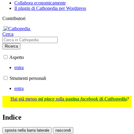
Collabora economicamente
Il plugin di Cathopedia per Wordpress
Contributori
Cerca
Ricerca
Aspetto
entra
Strumenti personali
entra
Hai già messo
mi piace
sulla
pagina
facebook
di
Cathopedia
?
Indice
sposta nella barra laterale
nascondi