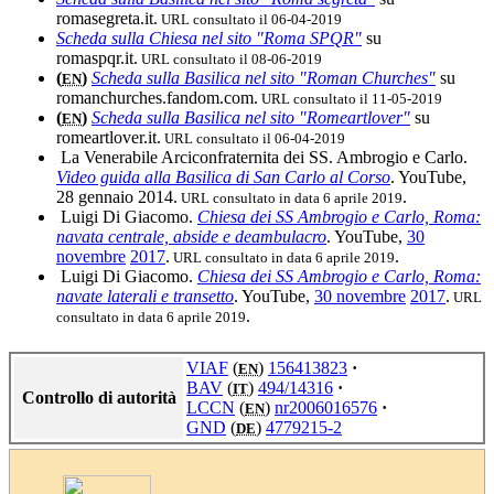
romasegreta.it.
URL consultato il 06-04-2019
Scheda sulla Chiesa nel sito "Roma SPQR"
su
romaspqr.it.
URL consultato il 08-06-2019
(
)
Scheda sulla Basilica nel sito "Roman Churches"
su
EN
romanchurches.fandom.com.
URL consultato il 11-05-2019
(
)
Scheda sulla Basilica nel sito "Romeartlover"
su
EN
romeartlover.it.
URL consultato il 06-04-2019
La Venerabile Arciconfraternita dei SS. Ambrogio e Carlo.
Video guida alla Basilica di San Carlo al Corso
. YouTube,
28 gennaio 2014.
.
URL consultato in data 6 aprile 2019
Luigi Di Giacomo.
Chiesa dei SS Ambrogio e Carlo, Roma:
navata centrale, abside e deambulacro
. YouTube,
30
novembre
2017
.
.
URL consultato in data 6 aprile 2019
Luigi Di Giacomo.
Chiesa dei SS Ambrogio e Carlo, Roma:
navate laterali e transetto
. YouTube,
30 novembre
2017
.
URL
.
consultato in data 6 aprile 2019
VIAF
(
)
156413823
·
EN
BAV
(
)
494/14316
·
IT
Controllo di autorità
LCCN
(
)
nr2006016576
·
EN
GND
(
)
4779215-2
DE