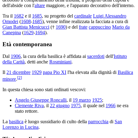
dell'abside con l'
altare
maggiore, e l'apparato decorativo dell'interno.
Tra il
1682
e il
1685
, su progetto del
cardinale
Luigi Alessandro
Omodei
(
1608
-
1685
), venne infine realizzata la facciata a cura di
Gian Battista Menicucci
(†
1690
) e del
frate
cappuccino
Mario da
Canepina
(
1629
-
1694
).
Età contemporanea
Dal
1906
, la cura della basilica è affidata ai
sacerdoti
dell'
Istituto
della Carità
, detti anche
Rosminiani
.
Il
21 dicembre
1929
papa Pio XI
l'ha elevata alla dignità di
Basilica
[
2
]
minore
.
In questa chiesa sono stati ordinati vescovi:
Angelo Giuseppe Roncalli
, il
19 marzo
1925
;
Clemente Riva
, il
22 giugno
1975
, il quale nel
1966
ne era
stato rettore.
La
basilica
è luogo sussidiario di culto della
parrocchia
di
San
Lorenzo in Lucina
.