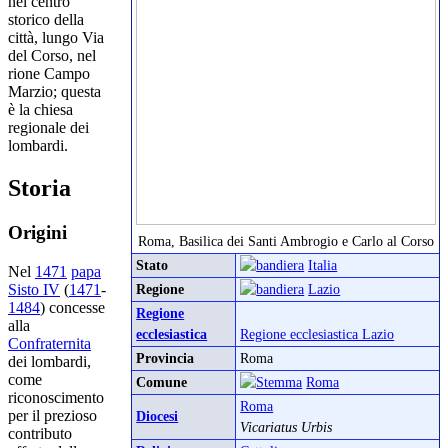
nel centro
storico della
città, lungo Via
del Corso, nel
rione Campo
Marzio; questa
è la chiesa
regionale dei
lombardi.
Storia
Origini
Roma, Basilica dei Santi Ambrogio e Carlo al Corso
Stato
Italia
Nel
1471
papa
Regione
Lazio
Sisto IV
(
1471
-
1484
) concesse
Regione
alla
ecclesiastica
Regione ecclesiastica Lazio
Confraternita
Provincia
Roma
dei lombardi,
come
Comune
Roma
riconoscimento
Roma
per il prezioso
Diocesi
Vicariatus Urbis
contributo