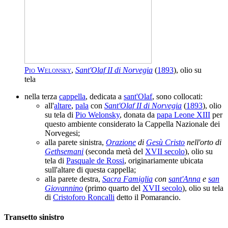
Pio Welonsky
,
Sant'Olaf II di Norvegia
(
1893
), olio su
tela
nella terza
cappella
, dedicata a
sant'Olaf
, sono collocati:
all'
altare
,
pala
con
Sant'Olaf II di Norvegia
(
1893
), olio
su tela di
Pio Welonsky
, donata da
papa Leone XIII
per
questo ambiente considerato la Cappella Nazionale dei
Norvegesi;
alla parete sinistra,
Orazione
di
Gesù Cristo
nell'orto di
Gethsemani
(seconda metà del
XVII secolo
), olio su
tela di
Pasquale de Rossi
, originariamente ubicata
sull'altare di questa cappella;
alla parete destra,
Sacra Famiglia
con
sant'Anna
e
san
Giovannino
(primo quarto del
XVII secolo
), olio su tela
di
Cristoforo Roncalli
detto il Pomarancio.
Transetto sinistro