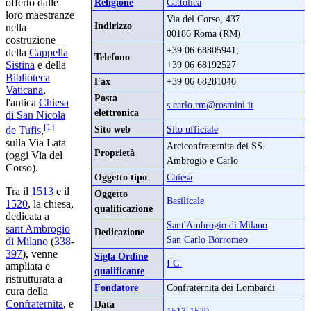
Religione
Cattolica
offerto dalle
loro maestranze
Via del Corso, 437
Indirizzo
nella
00186 Roma (RM)
costruzione
+39 06 68805941;
della
Cappella
Telefono
+39 06 68192527
Sistina
e della
Biblioteca
Fax
+39 06 68281040
Vaticana
,
Posta
l'antica
Chiesa
s.carlo.rm@rosmini.it
elettronica
di San Nicola
[
1
]
Sito web
Sito ufficiale
de Tufis
,
sulla Via Lata
Arciconfraternita dei SS.
Proprietà
(oggi Via del
Ambrogio e Carlo
Corso).
Oggetto tipo
Chiesa
Tra il
1513
e il
Oggetto
Basilicale
1520
, la chiesa,
qualificazione
dedicata a
Sant'Ambrogio di Milano
sant'Ambrogio
Dedicazione
San Carlo Borromeo
di Milano
(
338
-
397
), venne
Sigla Ordine
I.C.
ampliata e
qualificante
ristrutturata a
Fondatore
Confraternita dei Lombardi
cura della
Confraternita
, e
Data
1513
-
1520