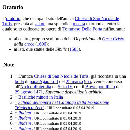
Oratorio
L'
oratorio
, che occupa il sito dell'antica
Chiesa di San Nicola de
Tufis
, presenta all'
altare
una splendida
mostra
marmorea, entro la
quale sono collocate tre opere di
Tommaso Della Porta
raffiguranti:
al centro, gruppo scultoreo della
Deposizione di
Gesù Cristo
dalla
croce
(
1606
);
ai lati, due statue delle
Sibille
(
1583
).
Note
↑
L'antica
Chiesa di San Nicola de Tufis
, già ricordata in una
bolla
di
papa Agapito II
del
25 marzo
955
, venne concessa
all'
Arciconfraternita
da
Sisto IV
con il
Breve pontificio
del
29 agosto
1471
,
Supremae dispositionis arbitrio
.
↑
Basiliche minori in Italia
↑
Scheda dell'opera nel Catalogo della Fondazione
"Federico Zeri"
.
URL consultato il 05.04.2019
↑
Ibidem
.
URL consultato il 05.04.2019
↑
Ibidem
.
URL consultato il 05.04.2019
↑
Ibidem
.
URL consultato il 05.04.2019
↑
Ibidem
.
URL consultato il 05.04.2019