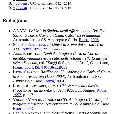
↑
Ibidem
.
URL consultato il 05.04.2019
↑
Ibidem
.
URL consultato il 05.04.2019
Bibliografia
AA.VV.
,
Le Virtù in Simboli negli affreschi della Basilica
SS. Ambrogio e Carlo in Roma. Catechesi in immagini
,
Arciconfraternita SS. Ambrogio e Carlo,
Roma
,
2006
Mariano Armellini
,
Le chiese di Roma dal secolo IV al
XIX
,
Roma
,
1891
, pp. 337–338
Anna Bortolozzi
,
Santi Ambrogio e Carlo al Corso:
identità, magnificenza e culto delle reliquie nella Roma del
primo Seicento
, col. "Saggi di Storia dell'Arte", Campisano,
Roma
,
2014
,
ISBN 9788898229253
Ilenia Grazioli
,
Basilica dei SS. Ambrogio e Carlo al Corso
in Roma restaurata (1987-2004)
, Arciconfraternita SS.
Ambrogio e Carlo,
Roma
,
2004
Ferruccio Lombardi
,
Roma. Chiese conventi chiostri.
Progetto per un inventario, 313-1925
, Edil Stampa,
Roma
,
1993
, p. 112
Virgilio Messori
,
Basilica dei SS. Ambrogio e Carlo: guida
religiosa e artistica
, Arciconfraternita SS. Ambrogio e Carlo,
Roma
,
2013
Claudio Rendina
,
Le Chiese di Roma. Storia e segreti
, col.