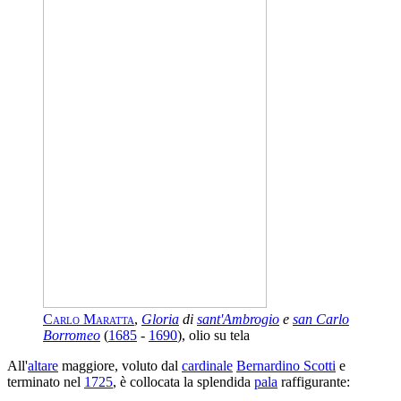
Carlo Maratta
,
Gloria
di
sant'Ambrogio
e
san Carlo
Borromeo
(
1685
-
1690
), olio su tela
All'
altare
maggiore, voluto dal
cardinale
Bernardino Scotti
e
terminato nel
1725
, è collocata la splendida
pala
raffigurante: