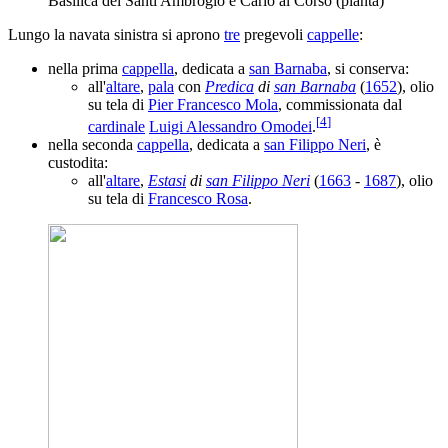
Basilica dei Santi Ambrogio e Carlo al Corso (pianta)
Lungo la navata sinistra si aprono
tre
pregevoli
cappelle
:
nella prima
cappella
, dedicata a
san Barnaba
, si conserva:
all'
altare
,
pala
con
Predica
di
san Barnaba
(
1652
), olio
su tela di
Pier Francesco Mola
, commissionata dal
[
4
]
cardinale
Luigi Alessandro Omodei
.
nella seconda
cappella
, dedicata a
san Filippo Neri
, è
custodita:
all'
altare
,
Estasi
di
san Filippo Neri
(
1663
-
1687
), olio
su tela di
Francesco Rosa
.