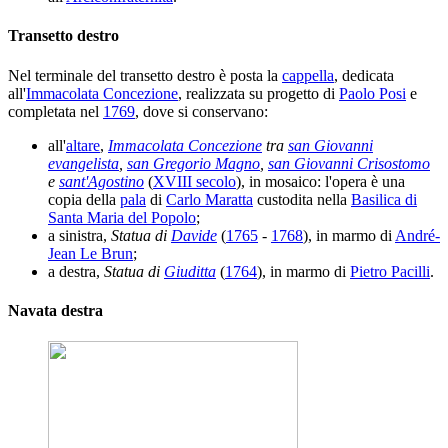
Transetto destro
Nel terminale del transetto destro è posta la
cappella
, dedicata
all'
Immacolata Concezione
, realizzata su progetto di
Paolo Posi
e
completata nel
1769
, dove si conservano:
all'
altare
,
Immacolata Concezione
tra
san Giovanni
evangelista
,
san Gregorio Magno
,
san Giovanni Crisostomo
e
sant'Agostino
(
XVIII secolo
), in mosaico: l'opera è una
copia della
pala
di
Carlo Maratta
custodita nella
Basilica di
Santa Maria del Popolo
;
a sinistra,
Statua di
Davide
(
1765
-
1768
), in marmo di
André-
Jean Le Brun
;
a destra,
Statua di
Giuditta
(
1764
), in marmo di
Pietro Pacilli
.
Navata destra