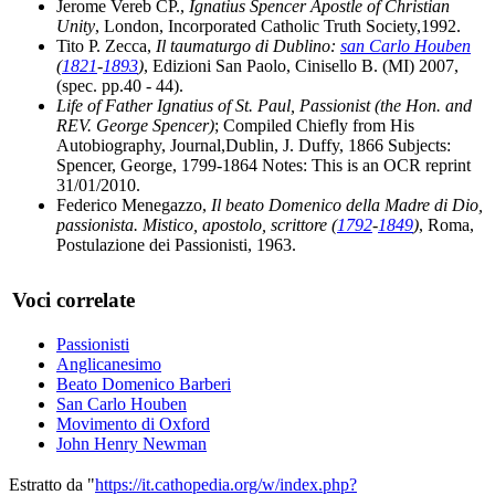
Jerome Vereb CP.,
Ignatius Spencer Apostle of Christian
Unity
, London, Incorporated Catholic Truth Society,1992.
Tito P. Zecca,
Il taumaturgo di Dublino:
san Carlo Houben
(
1821
-
1893
)
, Edizioni San Paolo, Cinisello B. (MI) 2007,
(spec. pp.40 - 44).
Life of Father Ignatius of St. Paul, Passionist (the Hon. and
REV. George Spencer)
; Compiled Chiefly from His
Autobiography, Journal,Dublin, J. Duffy, 1866 Subjects:
Spencer, George, 1799-1864 Notes: This is an OCR reprint
31/01/2010.
Federico Menegazzo,
Il beato Domenico della Madre di Dio,
passionista. Mistico, apostolo, scrittore (
1792
-
1849
)
, Roma,
Postulazione dei Passionisti, 1963.
Voci correlate
Passionisti
Anglicanesimo
Beato Domenico Barberi
San Carlo Houben
Movimento di Oxford
John Henry Newman
Estratto da "
https://it.cathopedia.org/w/index.php?