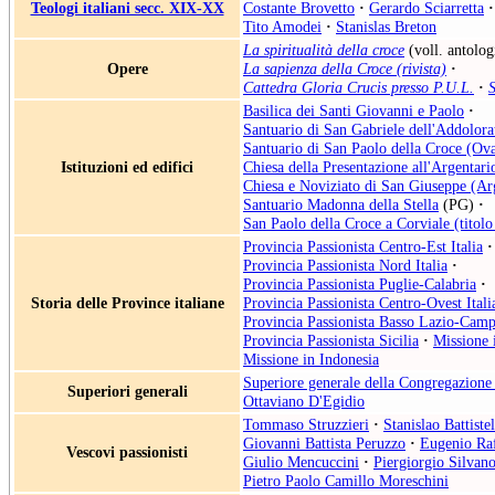
Teologi italiani secc. XIX-XX
Costante Brovetto
·
Gerardo Sciarretta
·
Tito Amodei
·
Stanislas Breton
La spiritualità della croce
(voll. antolog
Opere
La sapienza della Croce (rivista)
·
Cattedra Gloria Crucis presso P.U.L.
·
S
Basilica dei Santi Giovanni e Paolo
·
Santuario di San Gabriele dell'Addolora
Santuario di San Paolo della Croce (Ov
Istituzioni ed edifici
Chiesa della Presentazione all'Argentari
Chiesa e Noviziato di San Giuseppe (Ar
Santuario Madonna della Stella
(PG)
·
San Paolo della Croce a Corviale (titolo
Provincia Passionista Centro-Est Italia
·
Provincia Passionista Nord Italia
·
Provincia Passionista Puglie-Calabria
·
Storia delle Province italiane
Provincia Passionista Centro-Ovest Itali
Provincia Passionista Basso Lazio-Camp
Provincia Passionista Sicilia
·
Missione 
Missione in Indonesia
Superiore generale della Congregazione 
Superiori generali
Ottaviano D'Egidio
Tommaso Struzzieri
·
Stanislao Battistel
Giovanni Battista Peruzzo
·
Eugenio Raf
Vescovi passionisti
Giulio Mencuccini
·
Piergiorgio Silvano
Pietro Paolo Camillo Moreschini