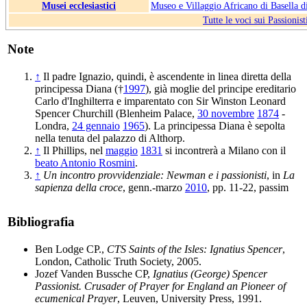
Musei ecclesiastici
Museo e Villaggio Africano di Basella 
Tutte le voci sui Passionist
Note
↑
Il padre Ignazio, quindi, è ascendente in linea diretta della
principessa Diana (†
1997
), già moglie del principe ereditario
Carlo d'Inghilterra e imparentato con Sir Winston Leonard
Spencer Churchill (Blenheim Palace,
30 novembre
1874
-
Londra,
24 gennaio
1965
). La principessa Diana è sepolta
nella tenuta del palazzo di Althorp.
↑
Il Phillips, nel
maggio
1831
si incontrerà a Milano con il
beato Antonio Rosmini
.
↑
Un incontro provvidenziale: Newman e i passionisti
, in
La
sapienza della croce
, genn.-marzo
2010
, pp. 11-22, passim
Bibliografia
Ben Lodge CP.,
CTS Saints of the Isles: Ignatius Spencer
,
London, Catholic Truth Society, 2005.
Jozef Vanden Bussche CP,
Ignatius (George) Spencer
Passionist. Crusader of Prayer for England an Pioneer of
ecumenical Prayer
, Leuven, University Press, 1991.