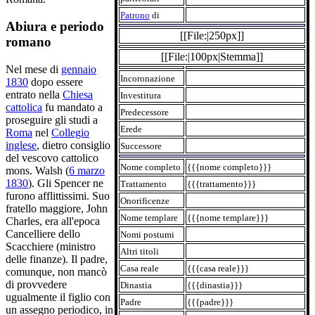
Patrono
di
Abiura e periodo
[[File:|250px]]
romano
[[File:|100px|Stemma]]
Nel mese di
gennaio
Incoronazione
1830
dopo essere
entrato nella
Chiesa
Investitura
cattolica
fu mandato a
Predecessore
proseguire gli studi a
Erede
Roma
nel
Collegio
inglese
, dietro consiglio
Successore
del vescovo cattolico
Nome completo
{{{nome completo}}}
mons. Walsh (
6 marzo
1830
). Gli Spencer ne
Trattamento
{{{trattamento}}}
furono afflittissimi. Suo
Onorificenze
fratello maggiore, John
Nome templare
{{{nome templare}}}
Charles, era all'epoca
Cancelliere dello
Nomi postumi
Scacchiere (ministro
Altri titoli
delle finanze). Il padre,
Casa reale
{{{casa reale}}}
comunque, non mancò
di provvedere
Dinastia
{{{dinastia}}}
ugualmente il figlio con
Padre
{{{padre}}}
un assegno periodico, in