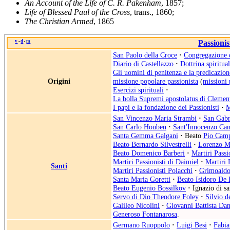
An Account of the Life of C. R. Pakenham
, 1857;
Life of Blessed Paul of the Cross
, trans., 1860;
The Christian Armed
, 1865
v
d
m
Passionis
•
•
San Paolo della Croce
·
Congregazione d
Diario di Castellazzo
·
Dottrina spiritua
Gli uomini di penitenza e la predicazio
Origini
missione popolare passionista
(
missioni 
Esercizi spirituali
·
La bolla Supremi apostolatus di Cleme
I papi e la fondazione dei Passionisti
·
M
San Vincenzo Maria Strambi
·
San Gabri
San Carlo Houben
·
Sant'Innocenzo Ca
Santa Gemma Galgani
·
Beato
Pio Camp
Beato Bernardo Silvestrelli
·
Lorenzo Ma
Beato Domenico Barberi
·
Martiri Passi
Martiri Passionisti di Daimiel
·
Martiri 
Santi
Martiri Passionisti Polacchi
·
Grimoaldo
Santa Maria Goretti
·
Beato Isidoro De
Beato Eugenio Bossilkov
·
Ignazio di s
Servo di Dio Theodore Foley
·
Silvio d
Galileo Nicolini
·
Giovanni Battista Dan
Generoso Fontanarosa
.
Germano Ruoppolo
·
Luigi Besi
·
Fabia