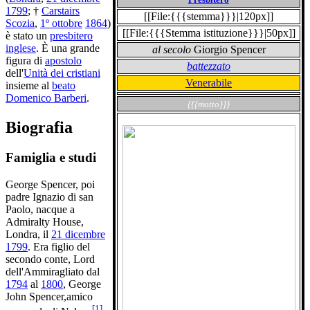
1799
; †
Carstairs
[[File:{{{stemma}}}|120px]]
Scozia
,
1º ottobre
1864
)
[[File:{{{Stemma istituzione}}}|50px]]
è stato un
presbitero
inglese
. È una grande
al secolo
Giorgio Spencer
figura di
apostolo
battezzato
dell'
Unità dei cristiani
Venerabile
insieme al
beato
Domenico Barberi
.
{{{motto}}}
Biografia
Famiglia e studi
George Spencer, poi
padre Ignazio di san
Paolo, nacque a
Admiralty House,
Londra, il
21 dicembre
1799
. Era figlio del
secondo conte, Lord
dell'Ammiragliato dal
1794
al
1800
, George
John Spencer,amico
[
1
]