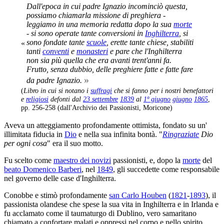
Dall'epoca in cui padre Ignazio incominciò questa,
possiamo chiamarla missione di preghiera -
leggiamo in una memoria redatta dopo la sua
morte
- si sono operate tante conversioni in
Inghilterra
, si
sono fondate tante
scuole
, erette tante chiese, stabiliti
«
tanti
conventi
e
monasteri
e pare che l'Inghilterra
non sia più quella che era avanti trent'anni fa.
Frutto, senza dubbio, delle preghiere fatte e fatte fare
»
da padre Ignazio.
(
Libro in cui si notano i
suffragi
che si fanno per i nostri benefattori
e
religiosi
defonti dal
23 settembre
1839
al
1º giugno
giugno
1865
,
pp. 256-258 (dall'Archivio dei Passionisti, Moricone)
Aveva un atteggiamento profondamente ottimista, fondato su un'
illimitata fiducia in
Dio
e nella sua infinita bontà. "
Ringraziate
Dio
per ogni cosa
" era il suo motto.
Fu scelto come
maestro dei novizi
passionisti, e, dopo la
morte
del
beato Domenico Barberi
, nel
1849
, gli succedette come responsabile
nel governo delle case d'Inghilterra.
Conobbe e stimò profondamente
san Carlo Houben
(
1821
-
1893
), il
passionista olandese che spese la sua vita in Inghilterra e in Irlanda e
fu acclamato come il taumaturgo di Dublino, vero samaritano
chiamato a confortare malati e oppressi nel corpo e nello spirito.