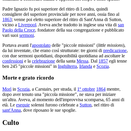
Padre Ignazio fu poi superiore del ritiro di Londra, quindi
consigliere del superiore provinciale per nove anni, ossia fino al
1863
; venne poi eletto superiore del ritiro di Sant'Anna di Sutton,
vicino a
Liverpool
. Aveva anche tradotto in inglese una vita di
san
Paolo della Croce
, fondatore della sua congregazione e pubblicato
vari suoi
sermoni
.
Portava avanti l'
apostolato
delle "piccole missioni" (
little missions
),
da lui inventate, che erano così strutturate: tre giorni di
predicazione
,
con due sermoni quotidiani, disponibilità quotidiana ad ascoltare le
confessioni
e la
celebrazione
della santa
Messa
. Dal
1857
egli tenne
ben 245 "piccole missioni" in
Inghilterra
,
Irlanda
e
Scozia
.
Morte e grato ricordo
Morì
in
Scozia
, a Carstairs, per strada, il
1º ottobre
1864
mentre,
dopo aver tenuto una "piccola missione", ne stava per iniziare
un'altra. Aveva, al momento dell'improvvisa scomparsa, 65 anni di
età. Le
esequie
solenni furono celebrate a
Sutton
, nel ritiro di
sant'Anna
, dove riposano le sue spoglie.
Culto