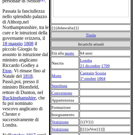
personale di Nelson
.
Passata la fanciullezza
nello splendido palazzo
di Althorp,nel
Northamptonshire, tra le
{{{didascalia}}}
cure e le istruzioni della
Titolo
governante svizzera, il
18 maggio
1808
il
Incarichi attuali
piccolo Giorgio fu
Età alla
morte
64 anni
assunto in istruzione dal
ministro anglicano
Londra
Nascita
Riccardo Godley a
21 dicembre
1799
Eton
. Vi rimase fino al
Carstairs
Scozia
Morte
Natale del
1818
.
1º ottobre
1864
Passò,poi, presso il
Sepoltura
ministro Blomfield,
rettore di Dunton, nel
Conversione
Buckinghamshire
, che
Appartenenza
fu poi nominato
Formazione
vescovo anglicano di
Chester e
Insegnamento
successivamente di
Vestizione
{{{V}}}
Londra.
Vestizione
[[{{{aVest}}}]]