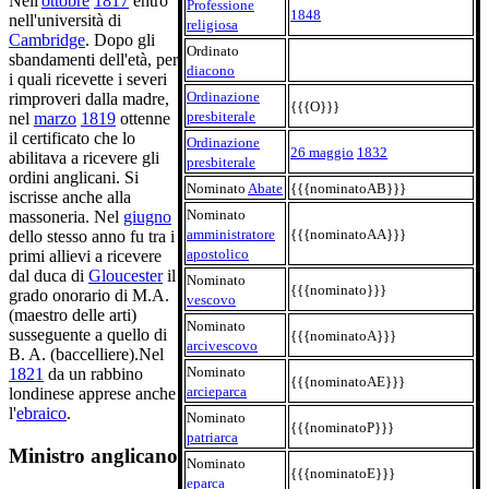
Nell'
ottobre
1817
entrò
Professione
1848
nell'università di
religiosa
Cambridge
. Dopo gli
Ordinato
sbandamenti dell'età, per
diacono
i quali ricevette i severi
Ordinazione
rimproveri dalla madre,
{{{O}}}
presbiterale
nel
marzo
1819
ottenne
il certificato che lo
Ordinazione
26 maggio
1832
abilitava a ricevere gli
presbiterale
ordini anglicani. Si
Nominato
Abate
{{{nominatoAB}}}
iscrisse anche alla
Nominato
massoneria. Nel
giugno
amministratore
{{{nominatoAA}}}
dello stesso anno fu tra i
apostolico
primi allievi a ricevere
dal duca di
Gloucester
il
Nominato
{{{nominato}}}
grado onorario di M.A.
vescovo
(maestro delle arti)
Nominato
susseguente a quello di
{{{nominatoA}}}
arcivescovo
B. A. (baccelliere).Nel
Nominato
1821
da un rabbino
{{{nominatoAE}}}
arcieparca
londinese apprese anche
l'
ebraico
.
Nominato
{{{nominatoP}}}
patriarca
Ministro anglicano
Nominato
{{{nominatoE}}}
eparca