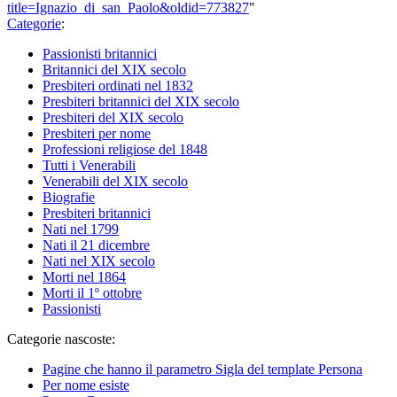
title=Ignazio_di_san_Paolo&oldid=773827
"
Categorie
:
Passionisti britannici
Britannici del XIX secolo
Presbiteri ordinati nel 1832
Presbiteri britannici del XIX secolo
Presbiteri del XIX secolo
Presbiteri per nome
Professioni religiose del 1848
Tutti i Venerabili
Venerabili del XIX secolo
Biografie
Presbiteri britannici
Nati nel 1799
Nati il 21 dicembre
Nati nel XIX secolo
Morti nel 1864
Morti il 1º ottobre
Passionisti
Categorie nascoste:
Pagine che hanno il parametro Sigla del template Persona
Per nome esiste