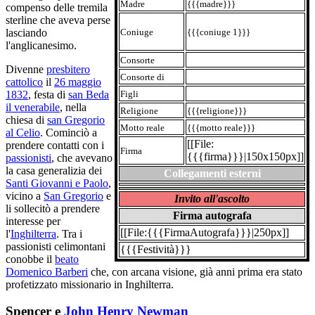
Madre
{{{madre}}}
compenso delle tremila
sterline che aveva perse
Coniuge
{{{coniuge 1}}}
lasciando
l'anglicanesimo.
Consorte
Divenne
presbitero
Consorte di
cattolico
il
26 maggio
Figli
1832
, festa di
san Beda
il venerabile
, nella
Religione
{{{religione}}}
chiesa di
san Gregorio
Motto reale
{{{motto reale}}}
al Celio
. Cominciò a
[[File:
prendere contatti con i
Firma
{{{firma}}}|150x150px]]
passionisti
, che avevano
la casa generalizia dei
Collegamenti esterni
Santi Giovanni e Paolo
,
vicino a
San Gregorio
e
Invito all'ascolto
li sollecitò a prendere
Firma autografa
interesse per
[[File:{{{FirmaAutografa}}}|250px]]
l'
Inghilterra
. Tra i
passionisti celimontani
{{{Festività}}}
conobbe il
beato
Domenico Barberi
che, con arcana visione, già anni prima era stato
profetizzato missionario in Inghilterra.
Spencer e
John Henry Newman