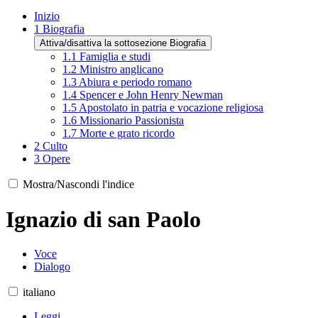
Inizio
1
Biografia
Attiva/disattiva la sottosezione Biografia
1.1
Famiglia e studi
1.2
Ministro anglicano
1.3
Abiura e periodo romano
1.4
Spencer e John Henry Newman
1.5
Apostolato in patria e vocazione religiosa
1.6
Missionario Passionista
1.7
Morte e grato ricordo
2
Culto
3
Opere
Mostra/Nascondi l'indice
Ignazio di san Paolo
Voce
Dialogo
italiano
Leggi