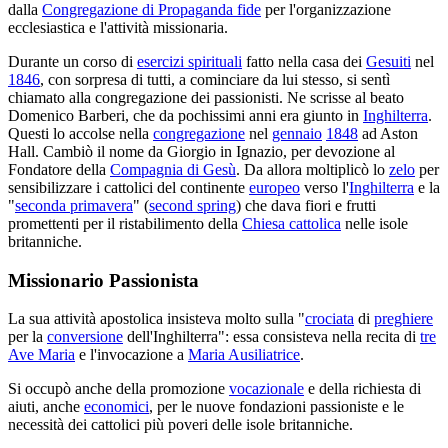
dalla
Congregazione di Propaganda fide
per l'organizzazione
ecclesiastica e l'attività missionaria.
Durante un corso di
esercizi spirituali
fatto nella casa dei
Gesuiti
nel
1846
, con sorpresa di tutti, a cominciare da lui stesso, si sentì
chiamato alla congregazione dei passionisti. Ne scrisse al beato
Domenico Barberi, che da pochissimi anni era giunto in
Inghilterra
.
Questi lo accolse nella
congregazione
nel
gennaio
1848
ad Aston
Hall. Cambiò il nome da Giorgio in Ignazio, per devozione al
Fondatore della
Compagnia di Gesù
. Da allora moltiplicò lo
zelo
per
sensibilizzare i cattolici del continente
europeo
verso l'
Inghilterra
e la
"
seconda primavera
" (
second spring
) che dava fiori e frutti
promettenti per il ristabilimento della
Chiesa cattolica
nelle isole
britanniche.
Missionario Passionista
La sua attività apostolica insisteva molto sulla "
crociata
di
preghiere
per la
conversione
dell'Inghilterra": essa consisteva nella recita di
tre
Ave Maria
e l'invocazione a
Maria Ausiliatrice
.
Si occupò anche della promozione
vocazionale
e della richiesta di
aiuti, anche
economici
, per le nuove fondazioni passioniste e le
necessità dei cattolici più poveri delle isole britanniche.