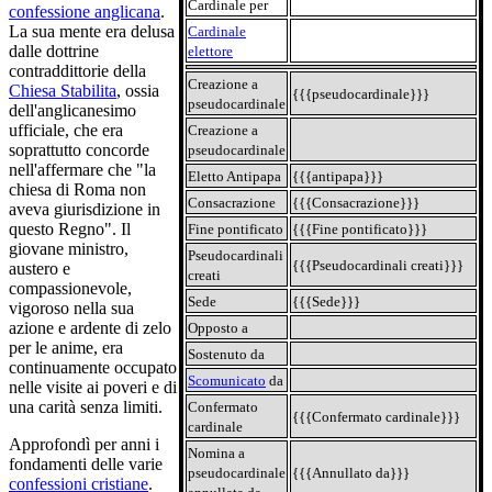
Cardinale per
confessione anglicana
.
La sua mente era delusa
Cardinale
dalle dottrine
elettore
contraddittorie della
Creazione a
Chiesa Stabilita
, ossia
{{{pseudocardinale}}}
pseudocardinale
dell'anglicanesimo
ufficiale, che era
Creazione a
soprattutto concorde
pseudocardinale
nell'affermare che "la
Eletto Antipapa
{{{antipapa}}}
chiesa di Roma non
Consacrazione
{{{Consacrazione}}}
aveva giurisdizione in
questo Regno". Il
Fine pontificato
{{{Fine pontificato}}}
giovane ministro,
Pseudocardinali
{{{Pseudocardinali creati}}}
austero e
creati
compassionevole,
Sede
{{{Sede}}}
vigoroso nella sua
azione e ardente di zelo
Opposto a
per le anime, era
Sostenuto da
continuamente occupato
Scomunicato
da
nelle visite ai poveri e di
una carità senza limiti.
Confermato
{{{Confermato cardinale}}}
cardinale
Approfondì per anni i
Nomina a
fondamenti delle varie
pseudocardinale
{{{Annullato da}}}
confessioni cristiane
.