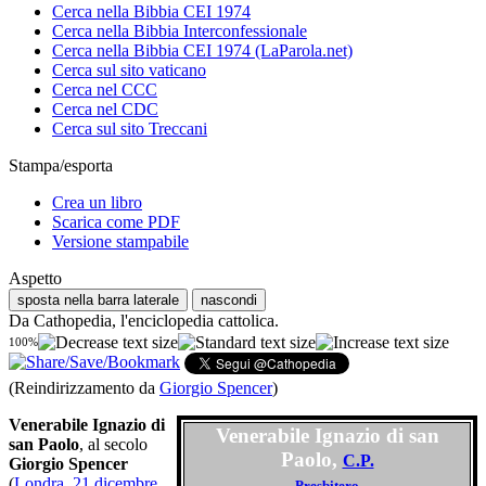
Cerca nella Bibbia CEI 1974
Cerca nella Bibbia Interconfessionale
Cerca nella Bibbia CEI 1974 (LaParola.net)
Cerca sul sito vaticano
Cerca nel CCC
Cerca nel CDC
Cerca sul sito Treccani
Stampa/esporta
Crea un libro
Scarica come PDF
Versione stampabile
Aspetto
sposta nella barra laterale
nascondi
Da Cathopedia, l'enciclopedia cattolica.
100%
(Reindirizzamento da
Giorgio Spencer
)
Venerabile Ignazio di
Venerabile Ignazio di san
san Paolo
, al secolo
Paolo,
C.P.
Giorgio Spencer
(
Londra
,
21 dicembre
Presbitero