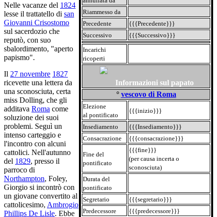
annullata da
Nelle vacanze del
1824
Riammesso da
lesse il trattatello di
san
Giovanni Crisostomo
Precedente
{{{Precedente}}}
sul sacerdozio che
Successivo
{{{Successivo}}}
reputò, con suo
sbalordimento, "aperto
Incarichi
papismo".
ricoperti
Il
27 novembre
1827
Informazioni sul papato
ricevette una lettera da
una sconosciuta, certa
°
vescovo di Roma
miss Dolling, che gli
Elezione
additava
Roma
come
{{{inizio}}}
al pontificato
soluzione dei suoi
problemi. Seguì un
Insediamento
{{{Insediamento}}}
intenso carteggio e
Consacrazione
{{{consacrazione}}}
l'incontro con alcuni
{{{fine}}}
cattolici. Nell'autunno
Fine del
(per causa incerta o
del
1829
, presso il
pontificato
sconosciuta)
parroco di
Northampton
, Foley,
Durata del
Giorgio si incontrò con
pontificato
un giovane convertito al
Segretario
{{{segretario}}}
cattolicesimo,
Ambrogio
Predecessore
{{{predecessore}}}
Phillips De Lisle
. Ebbe