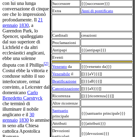
con lui una lunga
Successore
{{{successore}}}
conversazione di cinque
Extra
Anni di pontificato
ore che lo impressionò
profondamente. Il
21
gennaio
1830
, a
Garendon Park, lo
Cardinali
creazioni
Spencer, spalleggiato
dal suo superiore di
Proclamazioni
Lichfield e da altri
Antipapi
{{{antipapi}}}
ecclesiastici anglicani,
Eventi
ebbe una solenne
[
2
]
disputa con il Phillips
.
Venerato
da
{{{venerato da}}}
Costui ebbe la vittoria e
Venerabile
il
[[{{{aV}}}]]
condusse subito il suo
Beatificazione
[[{{{aB}}}]]
interlocutore, ormai
convinto, a Leicester dal
Canonizzazione
[[{{{aS}}}]]
domenicano
Carlo
Ricorrenza
[[{{{ricorrenza}}}]]
Benedetto Caestryck
Altre ricorrenze
che terminò di
illuminare il nobile
Santuario
{{{santuario principale}}}
anglicano e il
30
principale
gennaio
1830
lo ammise
Attributi
{{{attributi}}}
in seno alla Chiesa
Devozioni
cattolica Apostolica
{{{devozioni}}}
particolari
Romana.