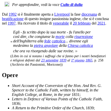
Per approfondire, vedi la voce
Culto di dulia
Dal
1992
si è finalmente aperta a
Liverpool
la fase
diocesana
di
beatificazione
di questo insigne passionista inglese, che si è conclusa
nel
1997
. Ha ricevuto il titolo di
venerabile
il
20 febbraio
del
2021
.
Egli -
fu scritto dopo la sua morte
- fu l'anello per
così dire, che congiunse la
morte
colla
risurrezione
dell'Inghilterra alla
fede
cattolica
... divenne egli
«
medesimo la
pietra angolare
della
Chiesa cattolica
»
che ora va risorgendo dalle sue rovine.
(
Libro in cui si notano i suffragi che si fanno per i nostri benefattori
e religiosi defonti dal
23 settembre
1839
al
1º giugno
1865
, p. 258
(Archivio dei Passionisti, Moricone))
Opere
Short Account of the Conversion of the Hon. And Rev. G.
Spencer to the Catholic Faith, written by himself, in the
English College, at Rome, in the year
1831;
Letters in Defence of Various Points of the Catholic Faith
,
1836;
A Return to the Primitive Order of the Church
, 1839;