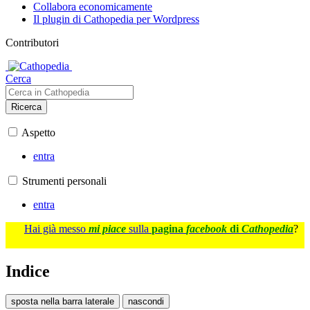
Collabora economicamente
Il plugin di Cathopedia per Wordpress
Contributori
Cerca
Ricerca
Aspetto
entra
Strumenti personali
entra
Hai già messo
mi piace
sulla
pagina
facebook
di
Cathopedia
?
Indice
sposta nella barra laterale
nascondi