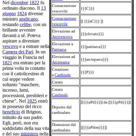
Nel
dicembre
1822
fu
Consacrazione
ordinato diacono. Il
13
{{{C}}}
vescovile
giugno
1824
divenne
Consacrazione
ministro
anglicano
,
[[ {{{aC}}} ]]
vescovile
restando
celibe
, con un
brillante avvenire
Elevazione ad
{{{elevato}}}
davanti a sé. Poteva
Arcivescovo
aspirare a diventare
Elevazione a
vescovo
e a entrare nella
{{{patriarca}}}
Patriarca
Camera dei Pari
. In un
Elevazione ad
viaggio in Francia nel
{{{arcieparca}}}
Arcieparca
1821
era entrato per la
prima volta in contatto
Creazione
{{{P}}}
con il cattolicesimo di
a
Cardinale
cui seppe vedere
Creato
soltanto "maschere,
Creato
incenso, lumi,
Cardinale
processioni, presbiteri e
chiese". Nel
1825
entrò
[[{{{aPd}}}]] da [[{{{pPd}}}]]
in possesso del ricco
Deposto dal
beneficio
di Brigton,
cardinalato
istituito da suo padre.
Egli, però, non era
Dimissioni dal
[[{{{aPdim}}}]]
soddisfatto della sua vita
cardinalato
e del suo
ministero
nella