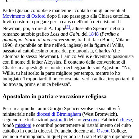
Padre Ignazio conobbe e mantenne i contatti con gli aderenti al
Movimento di Oxford
dopo il suo passaggio alla Chiesa cattolica.
Invitò costoro a pregare per la causa dell'unità dei cristiani. Il
[
3
]
Newman, poi, a dire di A. Lippi
, alluse allo Spencer nel suo
romanzo autobiografico
Loss and Gain
, del
1848
(
Perdita e
guadagno. Storia di una conversione
, trad. it. Jaca Book, Milano
1996, disponibile on line nell'ed. inglese) nella figura di Willis,
passato al cattolicesimo prima del protagonista, Charles (che
adombra lo stesso Newman). L'amico Willis è diventato passionista
con il nome di father Aloysius. È contento della conversione di
Charles ma questi gli risponde, riecheggiando sant'Agostino: "No,
Willis, tu hai scelto la parte migliore per tempo, mentre io ho
indugiato. Troppo tardi ti ho conosciuta, verità antica, troppo tardi ti
ho trovata, prima e unica bellezza".
Apostolato in patria e vocazione religiosa
Per circa quindici anni Giorgio Spencer svolse la sua attività
ministeriale nella
diocesi di Birmingham
(West Bromwich),
seguendo le indicazioni
pastorali
del suo
vescovo
. Fabbricò
chiese
,
fondò
missioni
e contribuì potentemente al ristabilimento del culto
cattolico in quella diocesi. Fu anche docente all'
Oscott
College,
vicino a Birmingham. In quel periodo la Gran Bretagna dipendeva