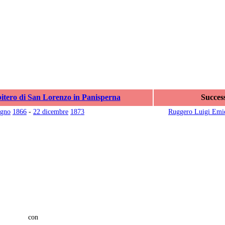
itero di San Lorenzo in Panisperna
Succes
ugno
1866
-
22 dicembre
1873
Ruggero Luigi Emid
con