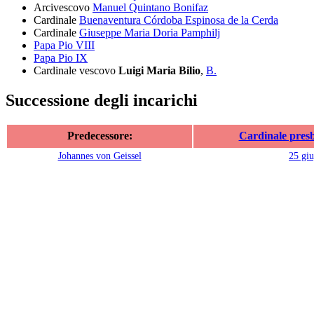
Arcivescovo
Manuel Quintano Bonifaz
Cardinale
Buenaventura Córdoba Espinosa de la Cerda
Cardinale
Giuseppe Maria Doria Pamphilj
Papa Pio VIII
Papa Pio IX
Cardinale vescovo
Luigi Maria Bilio
,
B.
Successione degli incarichi
Predecessore:
Cardinale presb
Johannes von Geissel
25 gi