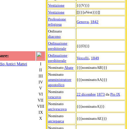
Vestizione
{{{V}}}
Vestizione
[[{{{aVest}}}]]
Professione
Genova
,
1842
religiosa
Ordinato
diacono
Ordinazione
{{{O}}}
presbiterale
Ordinazione
sore:
,
Vercelli
1849
presbiterale
io Antici Mattei
I
Nominato
Abate
{{{nominatoAB}}}
II
Nominato
III
amministratore
{{{nominatoAA}}}
IV
apostolico
V
Nominato
VI
22 dicembre
1873
da
Pio IX
vescovo
VII
Nominato
VIII
{{{nominatoA}}}
arcivescovo
IX
Nominato
X
{{{nominatoAE}}}
arcieparca
Nominato