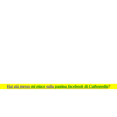
Hai già messo
mi piace
sulla
pagina
facebook
di
Cathopedia
?