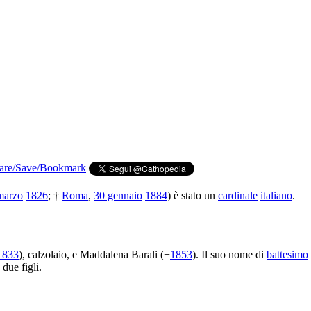
marzo
1826
; †
Roma
,
30 gennaio
1884
) è stato un
cardinale
italiano
.
1833
), calzolaio, e Maddalena Barali (+
1853
). Il suo nome di
battesimo
due figli.