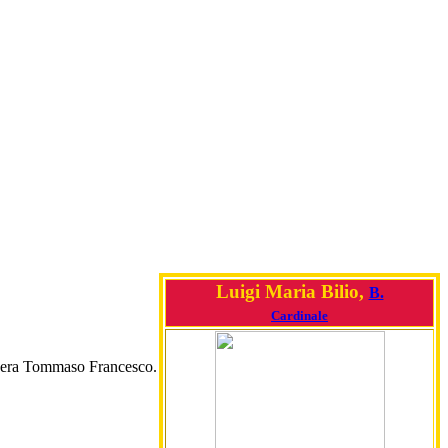
Luigi Maria Bilio,
B.
Cardinale
era Tommaso Francesco.