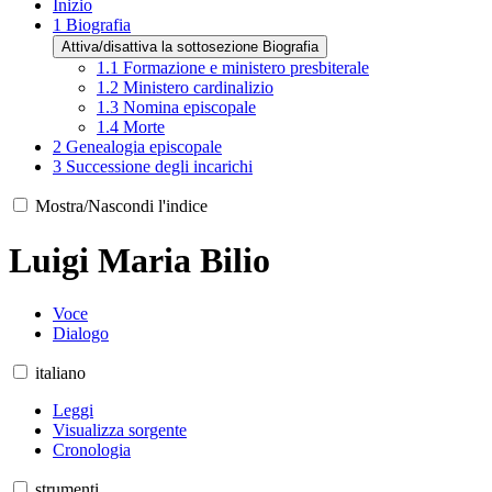
Inizio
1
Biografia
Attiva/disattiva la sottosezione Biografia
1.1
Formazione e ministero presbiterale
1.2
Ministero cardinalizio
1.3
Nomina episcopale
1.4
Morte
2
Genealogia episcopale
3
Successione degli incarichi
Mostra/Nascondi l'indice
Luigi Maria Bilio
Voce
Dialogo
italiano
Leggi
Visualizza sorgente
Cronologia
strumenti