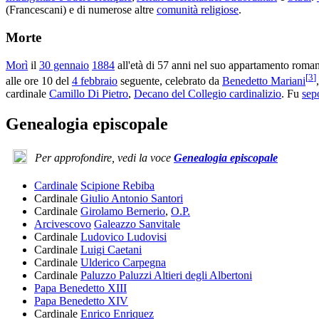
(Francescani) e di numerose altre
comunità religiose
.
Morte
Morì
il
30 gennaio
1884
all'età di 57 anni nel suo appartamento roman
[
3
]
alle ore 10 del
4 febbraio
seguente, celebrato da
Benedetto Mariani
cardinale
Camillo Di Pietro
,
Decano del Collegio cardinalizio
. Fu
sep
Genealogia episcopale
Per approfondire, vedi la voce
Genealogia episcopale
Cardinale
Scipione Rebiba
Cardinale
Giulio Antonio Santori
Cardinale
Girolamo Bernerio
,
O.P.
Arcivescovo
Galeazzo Sanvitale
Cardinale
Ludovico Ludovisi
Cardinale
Luigi Caetani
Cardinale
Ulderico Carpegna
Cardinale
Paluzzo Paluzzi Altieri degli Albertoni
Papa Benedetto XIII
Papa Benedetto XIV
Cardinale
Enrico Enriquez