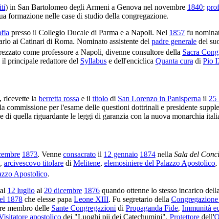
ti
) in San Bartolomeo degli Armeni a Genova nel novembre
1840
;
pro
ua formazione nelle case di studio della congregazione.
ofia
presso il Collegio Ducale di Parma e a Napoli. Nel
1857
fu nominat
arlo ai Catinari di Roma. Nominato assistente del
padre generale
del suo
prezzato come professore a Napoli, divenne consultore della
Sacra Cong
 il principale redattore del
Syllabus
e dell'enciclica
Quanta cura
di
Pio 
, ricevette la
berretta rossa
e il
titolo
di
San Lorenzo in Panisperna
il
25
la commissione per l'esame delle questioni dottrinali e presidente suppl
o e di quella riguardante le leggi di garanzia con la nuova monarchia itali
cembre
1873
. Venne
consacrato
il
12 gennaio
1874
nella
Sala del Conci
,
arcivescovo titolare
di
Melitene
,
elemosiniere del Palazzo Apostolico
,
lazzo Apostolico
.
al
12 luglio
al
20 dicembre
1876
quando ottenne lo stesso incarico dell
el 1878
che elesse papa
Leone XIII
. Fu segretario della
Congregazione
ltre membro delle
Sante Congregazioni
di
Propaganda Fide
,
Immunità ec
Visitatore apostolico
dei "Luoghi pii dei Catechumini".
Protettore
dell'
O