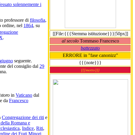
fessato solennemente i
o professore di
filosofia
,
 ordine, nel
1864
, su
regazione
[[File:{{{Stemma istituzione}}}|50px]]
IX
.
al secolo
Tommaso Francesco
battezzato
ERRORE in "fase canonizz"
 giugno
seguente.
{{{note}}}
ente del consiglio dal
29
{{{motto}}}
ana.
storo
in
Vaticano
dal
 e da
Francesco
a
Congregazione dei riti
e
 della Romana e
clesiastica
,
Indice
,
Riti
,
rdine dei Frati Minori