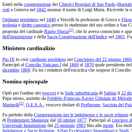
Entrò nella
congregazione
dei
Chierici Regolari di San Paolo
(
Barnabi
voti
a Genova nel
1842
assunse il nome di Luigi Maria. Ricevette la s
Ordinato
presbitero
nel
1849
a Vercelli fu professore di Greco e
Filos
teologia
e
diritto canonico
presso lo studentato del suo ordine a San C
[
1
]
proposta del cardinale
Riario Sforza
, che lo aveva conosciuto e ap
dell'Inquisizione
e della
Sacra Congregazione dell'Indice
nel
1865
. Fu
Ministero cardinalizio
Pio IX
lo creò
cardinale presbitero
nel
Concistoro del 22 giugno 1866
Partecipò al
Concilio Vaticano I
dal
1869
al
1870
quale presidente del
dicembre
1869
. Fu tra i redattori dell'enciclica che sospese il Concili
Nomina episcopale
Optò per l'ordine dei
vescovi
e la
Sede suburbicaria
di
Sabina
il
22 di
Papa stesso, assistito da
Frédéric-François-Xavier Ghislain de Mérode
[
2
]
Marinelli
,
O.E.S.A.
, vescovo titolare di
Porfireone
,
Sacrista del Pa
Fu prefetto della
Congregazione per le indulgenze e le sacre reliquie
d
di
Penitenziere Maggiore
dal
18 ottobre
1877
. Partecipò al
conclave d
Universale Inquisizione
dal
25 gennaio
1883
fino alla
morte
. Era ino
Indulgenze e Sacre Reliquie
,
Affari Ecclesiastici Straordinari
e
Studi
.