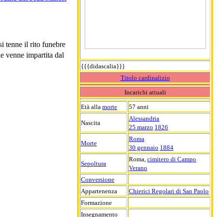
i tenne il rito funebre
le venne impartita dal
{{{didascalia}}}
Titolo cardinalizio
Incarichi attuali
Età alla
morte
57 anni
Alessandria
Nascita
25 marzo
1826
Roma
Morte
30 gennaio
1884
Roma,
cimitero di Campo
Sepoltura
Verano
Conversione
Appartenenza
Chierici Regolari di San Paolo
Formazione
Insegnamento