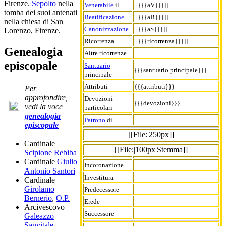
Firenze.
Sepolto
nella
Venerabile
il
[[{{{aV}}}]]
tomba dei suoi antenati
Beatificazione
[[{{{aB}}}]]
nella chiesa di San
Canonizzazione
[[{{{aS}}}]]
Lorenzo, Firenze.
Ricorrenza
[[{{{ricorrenza}}}]]
Genealogia
Altre ricorrenze
episcopale
Santuario
{{{santuario principale}}}
principale
Attributi
{{{attributi}}}
Per
approfondire,
Devozioni
{{{devozioni}}}
vedi la voce
particolari
genealogia
Patrono
di
episcopale
[[File:|250px]]
Cardinale
[[File:|100px|Stemma]]
Scipione Rebiba
Cardinale
Giulio
Incoronazione
Antonio Santori
Investitura
Cardinale
Girolamo
Predecessore
Bernerio
,
O.P.
Erede
Arcivescovo
Successore
Galeazzo
Sanvitale