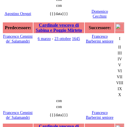
con
Domenico
Agostino Oreggi
{{{data}}}
Cecchini
Cardinale vescovo di
Predecessore:
Successore:
Sabina e Poggio Mirteto
Francesco Cennini
Francesco
6 marzo
-
23 ottobre
1645
I
de' Salamandri
Barberini seniore
II
III
IV
V
VI
VII
VIII
IX
X
con
con
Francesco Cennini
Francesco
{{{data}}}
de' Salamandri
Barberini seniore
Cardinale vescovo di