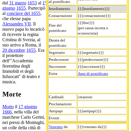
al pontificato
dal
31 marzo
1653
al
1º
giugno
1655
. Partecipò
Insediamento
{{{Insediamento}}}
al
conclave del 1655
,
Consacrazione
{{{consacrazione}}}
che elesse papa
{{{fine}}}
Alessandro VII
. Il
Fine del
(per causa incerta o
nuovo papa lo incaricò
pontificato
sconosciuta)
di ricevere la regina
Cristina di Svezia, al
Durata del
suo arrivo a Roma, il
pontificato
20 dicembre
1655
. Era
Segretario
{{{segretario}}}
il protettore
Predecessore
{{{predecessore}}}
dell'"Accademia
fiorentina degli
Successore
{{{successore}}}
Immobili et degli
Extra
Anni di pontificato
Infuocati" di teatro e
musica.
Morte
Cardinali
creazioni
Proclamazioni
Morto
il
17 giugno
Antipapi
{{{antipapi}}}
1666
, nella villa del
marchese Carlo Gerini,
Eventi
nei pressi di Montughi,
Venerato
da
{{{venerato da}}}
un colle della città di