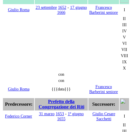
23 settembre
1652
-
17 giugno
Francesco
Giulio Roma
I
1666
Barberini seniore
II
III
IV
V
VI
VII
VIII
IX
X
con
con
Francesco
Giulio Roma
{{{data}}}
Barberini seniore
Prefetto della
Predecessore:
Successore:
Congregazione dei Riti
31 marzo
1653
-
1º giugno
Giulio Cesare
Federico Corner
I
1655
Sacchetti
II
III