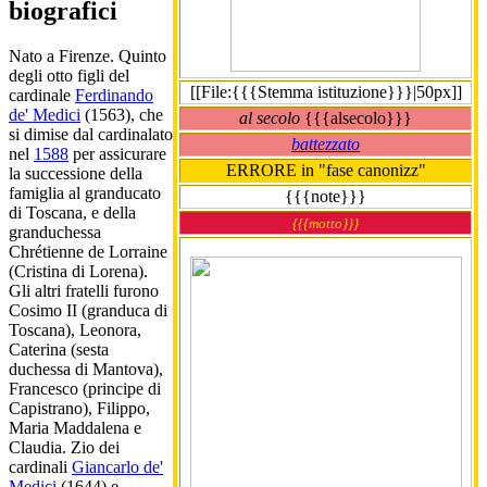
biografici
Nato a Firenze. Quinto
degli otto figli del
[[File:{{{Stemma istituzione}}}|50px]]
cardinale
Ferdinando
de' Medici
(1563), che
al secolo
{{{alsecolo}}}
si dimise dal cardinalato
battezzato
nel
1588
per assicurare
ERRORE in "fase canonizz"
la successione della
famiglia al granducato
{{{note}}}
di Toscana, e della
{{{motto}}}
granduchessa
Chrétienne de Lorraine
(Cristina di Lorena).
Gli altri fratelli furono
Cosimo II (granduca di
Toscana), Leonora,
Caterina (sesta
duchessa di Mantova),
Francesco (principe di
Capistrano), Filippo,
Maria Maddalena e
Claudia. Zio dei
cardinali
Giancarlo de'
Medici
(1644) e