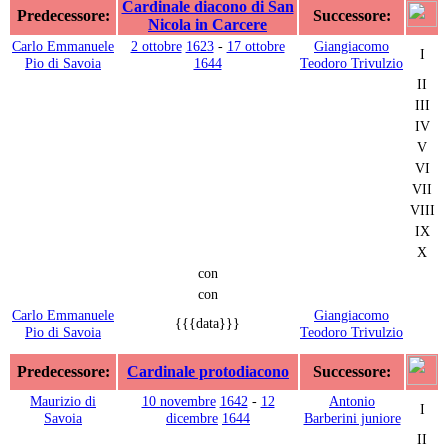
Cardinale diacono di San
Predecessore:
Successore:
Nicola in Carcere
Carlo Emmanuele
2 ottobre
1623
-
17 ottobre
Giangiacomo
I
Pio di Savoia
1644
Teodoro Trivulzio
II
III
IV
V
VI
VII
VIII
IX
X
con
con
Carlo Emmanuele
Giangiacomo
{{{data}}}
Pio di Savoia
Teodoro Trivulzio
Predecessore:
Cardinale protodiacono
Successore:
Maurizio di
10 novembre
1642
-
12
Antonio
I
Savoia
dicembre
1644
Barberini juniore
II