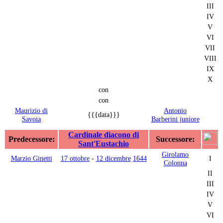
III
IV
V
VI
VII
VIII
IX
X
con
con
Maurizio di
Antonio
{{{data}}}
Savoia
Barberini juniore
Cardinale diacono di
Predecessore:
Successore:
Sant'Eustachio
Girolamo
Marzio Ginetti
17 ottobre
-
12 dicembre
1644
I
Colonna
II
III
IV
V
VI