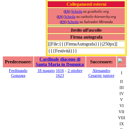
Collegamenti esterni
(
)
Scheda
su
gcatholic.org
EN
(
)
Scheda
su
catholic-hierarchy.org
EN
(
)
Scheda
su
Salvador Miranda
EN
Invito all'ascolto
Firma autografa
[[File:{{{FirmaAutografa}}}|250px]]
{{{Festività}}}
Cardinale diacono di
Predecessore:
Successore:
Santa Maria in Domnica
Ferdinando
18 maggio
1616
-
2 ottobre
Alessandro
I
Gonzaga
1623
Cesarini juniore
II
III
IV
V
VI
VII
VIII
IX