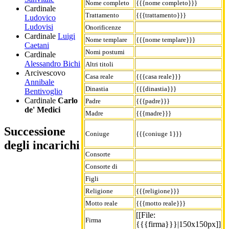
Nome completo
{{{nome completo}}}
Cardinale
Trattamento
{{{trattamento}}}
Ludovico
Ludovisi
Onorificenze
Cardinale
Luigi
Nome templare
{{{nome templare}}}
Caetani
Nomi postumi
Cardinale
Alessandro Bichi
Altri titoli
Arcivescovo
Casa reale
{{{casa reale}}}
Annibale
Dinastia
{{{dinastia}}}
Bentivoglio
Cardinale
Carlo
Padre
{{{padre}}}
de' Medici
Madre
{{{madre}}}
Successione
Coniuge
{{{coniuge 1}}}
degli incarichi
Consorte
Consorte di
Figli
Religione
{{{religione}}}
Motto reale
{{{motto reale}}}
[[File:
Firma
{{{firma}}}|150x150px]]