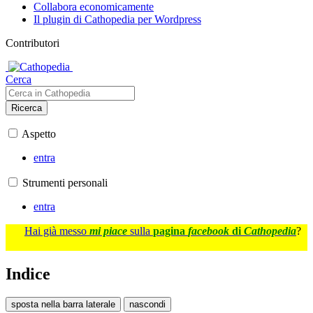
Collabora economicamente
Il plugin di Cathopedia per Wordpress
Contributori
Cerca
Ricerca
Aspetto
entra
Strumenti personali
entra
Hai già messo
mi piace
sulla
pagina
facebook
di
Cathopedia
?
Indice
sposta nella barra laterale
nascondi