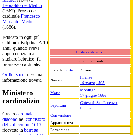
Leopoldo de' Medici
(1667). Prozio del
cardinale
Francesco
Maria de' Medici
(1686).
Educato in ogni più
sublime disciplina. A 19
anni, quando aveva
Titolo cardinalizio
appena iniziato a
studiare l'ebraico, fu
Incarichi attuali
promosso cardinale.
Età alla
morte
71 anni
Ordini sacri
: nessuna
Firenze
informazione trovata.
Nascita
19 marzo
1595
Montughi
Ministero
Morte
17 giugno
1666
cardinalizio
Chiesa di San Lorenzo,
Sepoltura
Firenze
Creato
cardinale
Conversione
diacono
nel
concistoro
Appartenenza
del 2 dicembre 1615
,
Formazione
ricevette la
berretta