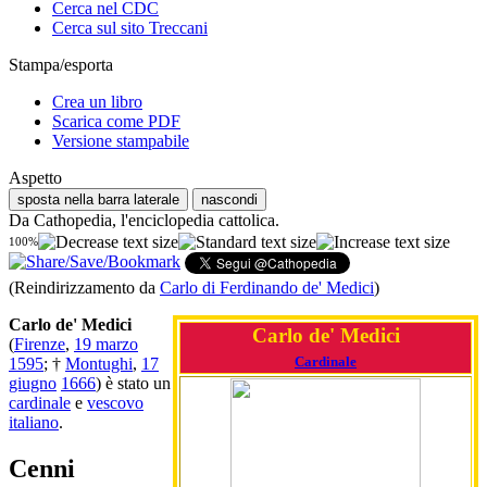
Cerca nel CDC
Cerca sul sito Treccani
Stampa/esporta
Crea un libro
Scarica come PDF
Versione stampabile
Aspetto
sposta nella barra laterale
nascondi
Da Cathopedia, l'enciclopedia cattolica.
100%
(Reindirizzamento da
Carlo di Ferdinando de' Medici
)
Carlo de' Medici
Carlo de' Medici
(
Firenze
,
19 marzo
Cardinale
1595
; †
Montughi
,
17
giugno
1666
) è stato un
cardinale
e
vescovo
italiano
.
Cenni