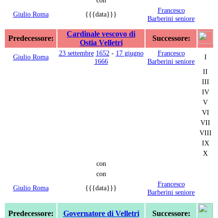
Francesco
Giulio Roma
{{{data}}}
Barberini seniore
Cardinale vescovo di
Predecessore:
Successore:
Ostia Velletri
23 settembre
1652
-
17 giugno
Francesco
Giulio Roma
I
1666
Barberini seniore
II
III
IV
V
VI
VII
VIII
IX
X
con
con
Francesco
Giulio Roma
{{{data}}}
Barberini seniore
Predecessore:
Governatore di Velletri
Successore: