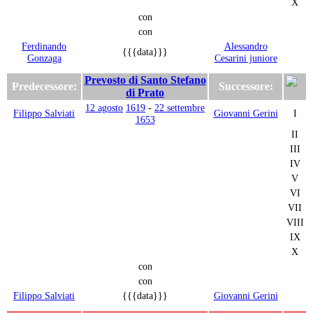
X
con
con
Ferdinando
Alessandro
{{{data}}}
Gonzaga
Cesarini juniore
Prevosto di Santo Stefano
Predecessore:
Successore:
di Prato
12 agosto
1619
-
22 settembre
Filippo Salviati
Giovanni Gerini
I
1653
II
III
IV
V
VI
VII
VIII
IX
X
con
con
Filippo Salviati
{{{data}}}
Giovanni Gerini