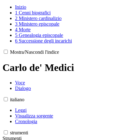
Inizio
1
Cenni biografici
2
Ministero cardinalizio
3
Ministero episcopale
4
Morte
5
Genealogia episcopale
6
Successione degli incarichi
Mostra/Nascondi l'indice
Carlo de' Medici
Voce
Dialogo
italiano
Leggi
Visualizza sorgente
Cronologia
strumenti
Strumenti