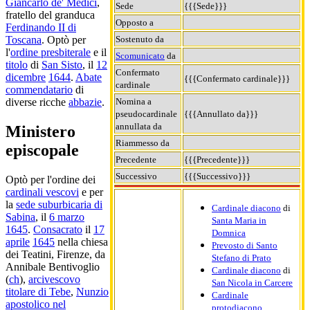
Giancarlo de' Medici
,
Sede
{{{Sede}}}
fratello del granduca
Opposto a
Ferdinando II di
Sostenuto da
Toscana
. Optò per
l'
ordine presbiterale
e il
Scomunicato
da
titolo
di
San Sisto
, il
12
Confermato
dicembre
1644
.
Abate
{{{Confermato cardinale}}}
cardinale
commendatario
di
Nomina a
diverse ricche
abbazie
.
pseudocardinale
{{{Annullato da}}}
annullata da
Ministero
Riammesso da
episcopale
Precedente
{{{Precedente}}}
Successivo
{{{Successivo}}}
Optò per l'ordine dei
cardinali vescovi
e per
la
sede suburbicaria di
Cardinale diacono
di
Sabina
, il
6 marzo
Santa Maria in
1645
.
Consacrato
il
17
Domnica
aprile
1645
nella chiesa
Prevosto di Santo
dei Teatini, Firenze, da
Stefano di Prato
Annibale Bentivoglio
Cardinale diacono
di
(
ch
),
arcivescovo
San Nicola in Carcere
titolare di Tebe
,
Nunzio
Cardinale
apostolico nel
protodiacono