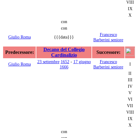
VIII
IX
X
con
con
Francesco
Giulio Roma
{{{data}}}
Barberini seniore
Decano del Collegio
Predecessore:
Successore:
Cardinalizio
23 settembre
1652
-
17 giugno
Francesco
Giulio Roma
I
1666
Barberini seniore
II
III
IV
V
VI
VII
VIII
IX
X
con
con