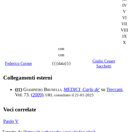
IV
V
VI
VII
VIII
IX
X
con
con
Giulio Cesare
Federico Corner
{{{data}}}
Sacchetti
Collegamenti esterni
(
)
Giampiero Brunelli
,
MEDICI, Carlo de'
su
Treccani
,
IT
Vol. 73. (
2009
).
URL consultato il 21-01-2025
Voci correlate
Paolo V