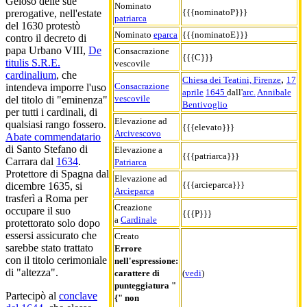
Geloso delle sue
Nominato
{{{nominatoP}}}
prerogative, nell'estate
patriarca
del 1630 protestò
Nominato
eparca
{{{nominatoE}}}
contro il decreto di
papa Urbano VIII,
De
Consacrazione
{{{C}}}
titulis S.R.E.
vescovile
cardinalium
, che
,
Chiesa dei Teatini, Firenze
17
Consacrazione
intendeva imporre l'uso
aprile
1645
dall'
arc.
Annibale
vescovile
del titolo di "eminenza"
Bentivoglio
per tutti i cardinali, di
Elevazione ad
qualsiasi rango fossero.
{{{elevato}}}
Arcivescovo
Abate commendatario
di Santo Stefano di
Elevazione a
{{{patriarca}}}
Carrara dal
1634
.
Patriarca
Protettore di Spagna dal
Elevazione ad
{{{arcieparca}}}
dicembre 1635, si
Arcieparca
trasferì a Roma per
Creazione
occupare il suo
{{{P}}}
a
Cardinale
protettorato solo dopo
essersi assicurato che
Creato
sarebbe stato trattato
Errore
con il titolo cerimoniale
nell'espressione:
di "altezza".
carattere di
(
vedi
)
punteggiatura "
Partecipò al
conclave
{" non