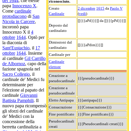
del 1644
, che elesse
riconosciuto.
papa
Innocenzo X
.
Creato
2 dicembre
1615
da
Paolo V
Come
cardinale
Cardinale
(
vedi
)
protodiacono
di
San
[[{{{aPd}}}]] da [[{{{pPd}}}]]
Nicola in Carcere
,
Deposto dal
incoronò papa
cardinalato
Innocenzo X il
4
ottobre
1644
. Optò per
Dimissioni dal
la diaconia di
[[{{{aPdim}}}]]
cardinalato
Sant'Eustachio
, il
17
ottobre
1644
. Insieme
Cardinale per
al cardinale
Gil Carrillo
Cardinale
de Albornoz
, capo della
elettore
fazione spagnola nel
Sacro Collegio
, il
Creazione a
{{{pseudocardinale}}}
cardinale de' Medici fu
pseudocardinale
determinante per
Creazione a
l'elezione al papato del
pseudocardinale
cardinale
Giovanni
Eletto Antipapa
{{{antipapa}}}
Battista Pamphili
. Il
nuovo papa ricompensò
Consacrazione
{{{Consacrazione}}}
gli sforzi del cardinale
Fine pontificato
{{{Fine pontificato}}}
de' Medici con la
Pseudocardinali
concessione della
{{{Pseudocardinali creati}}}
creati
berretta cardinalizia a