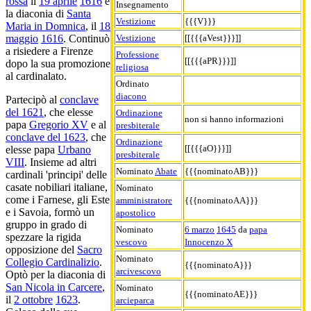
rossa
il
19 aprile
1616
e
Insegnamento
la diaconia di
Santa
Vestizione
{{{V}}}
Maria in Domnica
, il
18
Vestizione
[[{{{aVest}}}]]
maggio
1616
. Continuò
a risiedere a Firenze
Professione
[[{{{aPR}}}]]
dopo la sua promozione
religiosa
al cardinalato.
Ordinato
diacono
Partecipò al
conclave
del 1621
, che elesse
Ordinazione
non si hanno informazioni
papa
Gregorio XV
e al
presbiterale
conclave del 1623
, che
Ordinazione
[[{{{aO}}}]]
elesse papa
Urbano
presbiterale
VIII
. Insieme ad altri
Nominato
Abate
{{{nominatoAB}}}
cardinali 'principi' delle
casate nobiliari italiane,
Nominato
come i Farnese, gli Este
amministratore
{{{nominatoAA}}}
e i Savoia, formò un
apostolico
gruppo in grado di
Nominato
6 marzo
1645
da
papa
spezzare la rigida
vescovo
Innocenzo X
opposizione del
Sacro
Nominato
Collegio Cardinalizio
.
{{{nominatoA}}}
arcivescovo
Optò per la diaconia di
San Nicola in Carcere
,
Nominato
{{{nominatoAE}}}
il
2 ottobre
1623
.
arcieparca