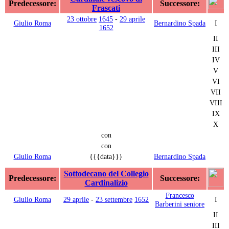
Predecessore:
Successore:
Frascati
23 ottobre
1645
-
29 aprile
Giulio Roma
Bernardino Spada
I
1652
II
III
IV
V
VI
VII
VIII
IX
X
con
con
Giulio Roma
{{{data}}}
Bernardino Spada
Sottodecano del Collegio
Predecessore:
Successore:
Cardinalizio
Francesco
Giulio Roma
29 aprile
-
23 settembre
1652
I
Barberini seniore
II
III