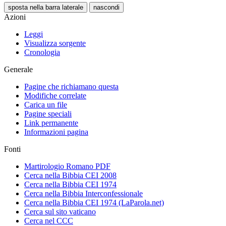
sposta nella barra laterale
nascondi
Azioni
Leggi
Visualizza sorgente
Cronologia
Generale
Pagine che richiamano questa
Modifiche correlate
Carica un file
Pagine speciali
Link permanente
Informazioni pagina
Fonti
Martirologio Romano PDF
Cerca nella Bibbia CEI 2008
Cerca nella Bibbia CEI 1974
Cerca nella Bibbia Interconfessionale
Cerca nella Bibbia CEI 1974 (LaParola.net)
Cerca sul sito vaticano
Cerca nel CCC