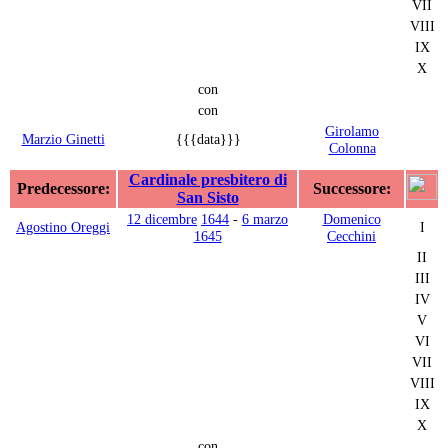
VII
VIII
IX
X
con
con
Girolamo
Marzio Ginetti
{{{data}}}
Colonna
Cardinale presbitero di
Predecessore:
Successore:
San Sisto
12 dicembre
1644
-
6 marzo
Domenico
Agostino Oreggi
I
1645
Cecchini
II
III
IV
V
VI
VII
VIII
IX
X
con