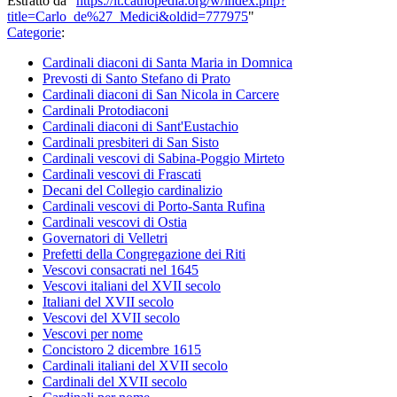
Estratto da "
https://it.cathopedia.org/w/index.php?
title=Carlo_de%27_Medici&oldid=777975
"
Categorie
:
Cardinali diaconi di Santa Maria in Domnica
Prevosti di Santo Stefano di Prato
Cardinali diaconi di San Nicola in Carcere
Cardinali Protodiaconi
Cardinali diaconi di Sant'Eustachio
Cardinali presbiteri di San Sisto
Cardinali vescovi di Sabina-Poggio Mirteto
Cardinali vescovi di Frascati
Decani del Collegio cardinalizio
Cardinali vescovi di Porto-Santa Rufina
Cardinali vescovi di Ostia
Governatori di Velletri
Prefetti della Congregazione dei Riti
Vescovi consacrati nel 1645
Vescovi italiani del XVII secolo
Italiani del XVII secolo
Vescovi del XVII secolo
Vescovi per nome
Concistoro 2 dicembre 1615
Cardinali italiani del XVII secolo
Cardinali del XVII secolo