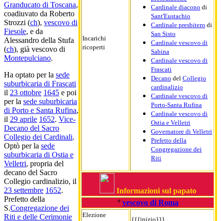
Granducato di Toscana
,
Cardinale diacono
di
coadiuvato da Roberto
Sant'Eustachio
Strozzi (
ch
),
vescovo di
Cardinale presbitero
di
Fiesole
, e da
San Sisto
Incarichi
Alessandro della Stufa
Cardinale vescovo di
ricoperti
(
ch
), già vescovo di
Sabina
Montepulciano
.
Cardinale vescovo di
Frascati
Ha optato per la
sede
Decano
del
Collegio
suburbicaria di Frascati
cardinalizio
il
23 ottobre
1645
e poi
Cardinale vescovo di
per la
sede suburbicaria
Porto-Santa Rufina
di Porto e Santa Rufina
,
Cardinale vescovo di
il
29 aprile
1652
.
Vice-
Ostia e Velletri
Decano del Sacro
Governatore di Velletri
Collegio dei Cardinali
.
Prefetto della
Optò per la
sede
Congregazione dei
suburbicaria di Ostia e
Riti
Velletri
, propria del
decano del Sacro
Collegio cardinalizio, il
23 settembre
1652
.
Informazioni sul papato
Prefetto della
°
vescovo di Roma
S.
Congregazione dei
Elezione
Riti e delle Cerimonie
{{{inizio}}}