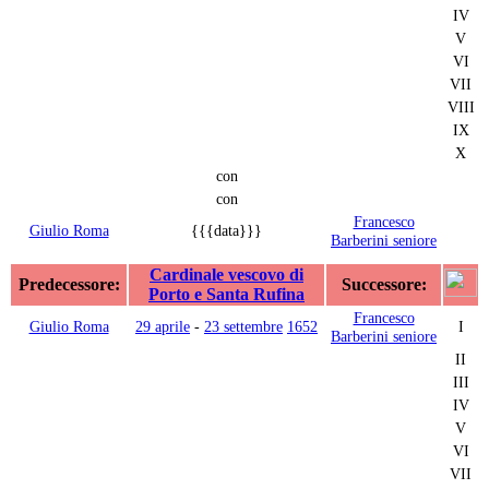
IV
V
VI
VII
VIII
IX
X
con
con
Francesco
Giulio Roma
{{{data}}}
Barberini seniore
Cardinale vescovo di
Predecessore:
Successore:
Porto e Santa Rufina
Francesco
Giulio Roma
29 aprile
-
23 settembre
1652
I
Barberini seniore
II
III
IV
V
VI
VII